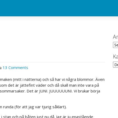
Ar
Ark
Ka
Kat
on
13 Comments
Fint,
fult
 maken (mitt i nätterna) och så har vi några blommor. Även
och
om det är jättefint väder och då skall man inte vara på
fattar
ra sommarsaker. Det är JUNI. JUUUUUUNI. Vi brukar börja
inte?
 runda (för att jag var tjurig såklart).
 i stan och på båten just nu då. Jag är ju enastående