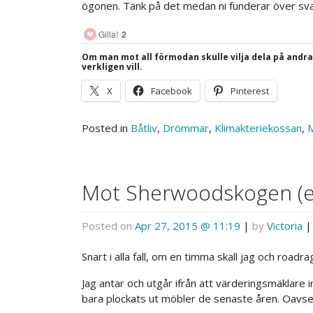
ögonen. Tänk på det medan ni funderar över sva
Gilla!
2
Om man mot all förmodan skulle vilja dela på andr
verkligen vill.
X
Facebook
Pinterest
Posted in
Båtliv
,
Drömmar
,
Klimakteriekossan
,
M
Mot Sherwoodskogen (el
Posted on
Apr 27, 2015 @ 11:19
|
by
Victoria
Snart i alla fall, om en timma skall jag och roadrag
Jag antar och utgår ifrån att värderingsmäklare i
bara plockats ut möbler de senaste åren. Oavse