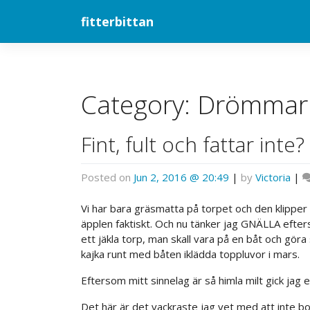
Skip
fitterbittan
to
content
Category:
Drömmar
Fint, fult och fattar inte?
Posted on
Jun 2, 2016 @ 20:49
|
by
Victoria
|
Vi har bara gräsmatta på torpet och den klipper
äpplen faktiskt. Och nu tänker jag GNÄLLA efters
ett jäkla torp, man skall vara på en båt och gö
kajka runt med båten iklädda toppluvor i mars.
Eftersom mitt sinnelag är så himla milt gick jag en
Det här är det vackraste jag vet med att inte bo