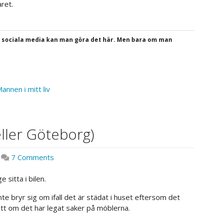
ret.
a sociala media kan man göra det här. Men bara om man
annen i mitt liv
ler Göteborg)
on
|
7 Comments
Mot
Sherwoodskogen
e sitta i bilen.
(eller
nte bryr sig om ifall det är städat i huset eftersom det
Göteborg)
tt om det har legat saker på möblerna.