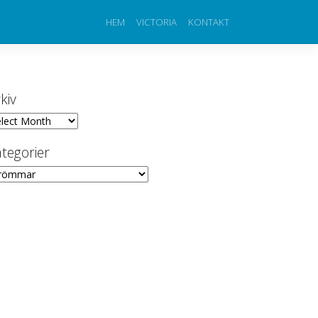
HEM
VICTORIA
KONTAKT
kiv
iv
tegorier
egorier