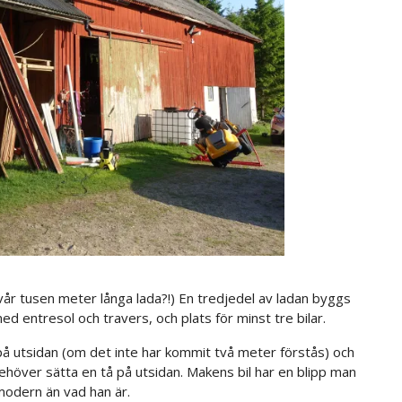
 vår tusen meter långa lada?!) En tredjedel av ladan byggs
d entresol och travers, och plats för minst tre bilar.
ö på utsidan (om det inte har kommit två meter förstås) och
ehöver sätta en tå på utsidan. Makens bil har en blipp man
modern än vad han är.