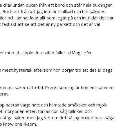
de drar undan duken från ett bord och står hela dukningen
 Bortsett från att jag inte är trollkarl och har således
råer och lämnat kvar allt som legat på och inuti där det har
faktiskt att se att det är ny parkett och det är väl
 med att äpplet inte alltid faller så långt från
n mest hysterisk eftersom hon börjar tro att det är dags
kumma saker nattetid. Precis som jag är hon en i sömnen-
erat.
upp nästan varje natt och hämtade småkakor och mjölk
t morgonen efter, förrän hon såg tallriken och
nstiga saker, men jag vet om det så jag brukar bara säga
 to know one liksom.