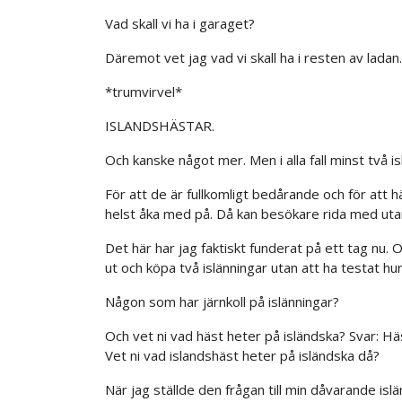
Vad skall vi ha i garaget?
Däremot vet jag vad vi skall ha i resten av lada
*trumvirvel*
ISLANDSHÄSTAR.
Och kanske något mer. Men i alla fall minst två i
För att de är fullkomligt bedårande och för att
helst åka med på. Då kan besökare rida med ut
Det här har jag faktiskt funderat på ett tag nu. Oc
ut och köpa två islänningar utan att ha testat h
Någon som har järnkoll på islänningar?
Och vet ni vad häst heter på isländska? Svar: Hä
Vet ni vad islandshäst heter på isländska då?
När jag ställde den frågan till min dåvarande is