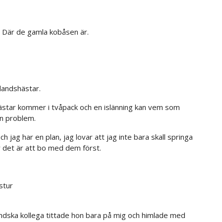
n. Där de gamla kobåsen är.
slandshästar.
 hästar kommer i tvåpack och en islänning kan vem som
an problem.
h jag har en plan, jag lovar att jag inte bara skall springa
ur det är att bo med dem först.
stur
ländska kollega tittade hon bara på mig och himlade med