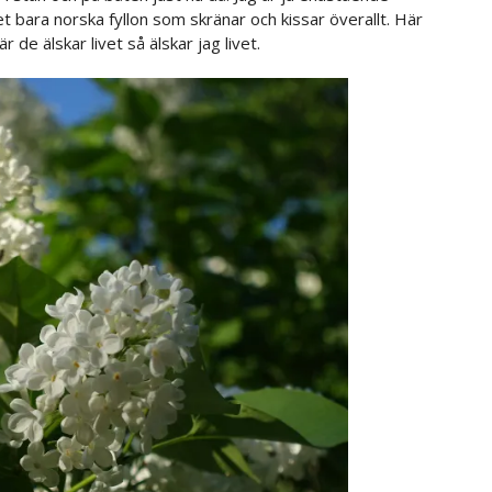
det bara norska fyllon som skränar och kissar överallt. Här
 de älskar livet så älskar jag livet.