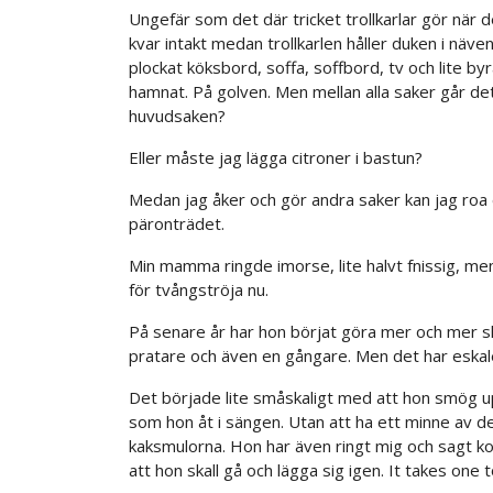
Ungefär som det där tricket trollkarlar gör när 
kvar intakt medan trollkarlen håller duken i näven.
plockat köksbord, soffa, soffbord, tv och lite by
hamnat. På golven. Men mellan alla saker går det 
huvudsaken?
Eller måste jag lägga citroner i bastun?
Medan jag åker och gör andra saker kan jag roa er
päronträdet.
Min mamma ringde imorse, lite halvt fnissig, me
för tvångströja nu.
På senare år har hon börjat göra mer och mer s
pratare och även en gångare. Men det har eskal
Det började lite småskaligt med att hon smög 
som hon åt i sängen. Utan att ha ett minne av de
kaksmulorna. Hon har även ringt mig och sagt ko
att hon skall gå och lägga sig igen. It takes one