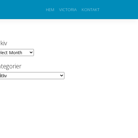
HEM
VICTORIA
KONTAKT
kiv
iv
tegorier
egorier