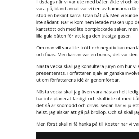
I tisdags när vi var ute med båten åkte vi och kol
vara på, bland annat var vi i en av hamnarna där
stod en bekant kärra. Utan båt på. Men vi kunde 
lite sådant. När vi kom hem letade maken upp det 
kantstött och med lite bortplockade saker, men he
lilla gula båten för att laga den trasiga gasen.
Om man vill vara lite trött och negativ kan man l
och fixas. Men kärran var en bonus, det var den.
Nästa vecka skall jag konsultera juryn om hur vi
presenterats. Författaren själv är ganska involve
ut om författarens idé är genomförbar.
Nästa vecka skall jag även vara nästan helt ledi
har inte planerat färdigt och skall inte ut med 
det så är snömodd och drivis. Sedan har vi ju ett
helst. Jag älskar att gå på bröllop. Och så skall j
Men först skall ni få hänka på till Koster när vi va