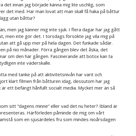
era det innan jag började känna mig lite uschlig, som
inte
er det med. Har man lovat att man skall få haka på båttur
har
lägg utan båttur?
pratat
på
 än, men jag känner mig inte sjuk. I flera dagar har jag gått
ett
, men inte gör det. I torsdags försökte jag vila mig på
tag?
 utan att gå upp mer på hela dagen. Det funkade sådär.
gen på nio månader. Förra gången blev det åska, det
rmar om den här gången. Fascinerande att botox kan ta
dligen inte väderskalle.
ta med tanke på att aktivitetsnivån har varit och
jort klart filmen från båtturen idag, dessutom har jag
k är ett befängt hånfullt socialt media. Mycket mer än så
om sitt “dagens minne” eller vad det nu heter? Ibland är
 presenteras. Härförleden påminde de mig om vårt
t framstå som en sjusärdeles fru som mindes nioårsdagen