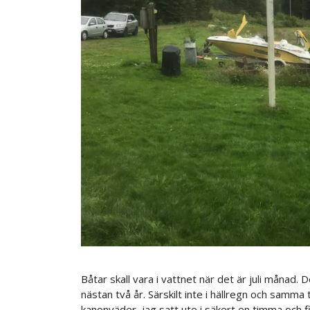
Båtar skall vara i vattnet när det är juli månad. D
nästan två år. Särskilt inte i hällregn och samma
kanonväder, jag satt ute i säkert en timma och f