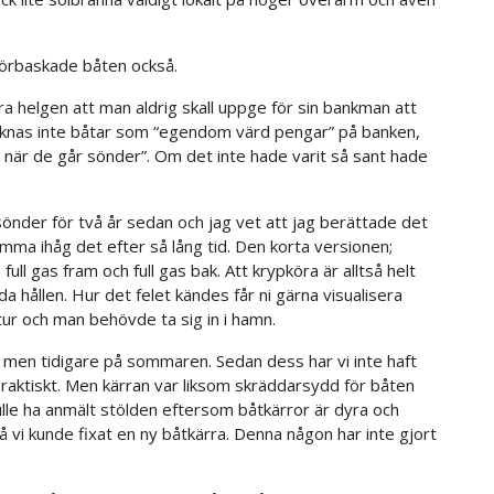
förbaskade båten också.
örra helgen att man aldrig skall uppge för sin bankman att
räknas inte båtar som “egendom värd pengar” på banken,
är de går sönder”. Om det inte hade varit så sant hade
u sönder för två år sedan och jag vet att jag berättade det
mma ihåg det efter så lång tid. Den korta versionen;
 full gas fram och full gas bak. Att krypköra är alltså helt
da hållen. Hur det felet kändes får ni gärna visualisera
ur och man behövde ta sig in i hamn.
men tidigare på sommaren. Sedan dess har vi inte haft
opraktiskt. Men kärran var liksom skräddarsydd för båten
ulle ha anmält stölden eftersom båtkärror är dyra och
 vi kunde fixat en ny båtkärra. Denna någon har inte gjort