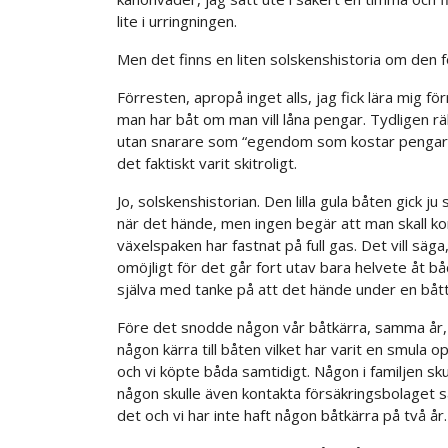
lite i urringningen.
Men det finns en liten solskenshistoria om den 
Förresten, apropå inget alls, jag fick lära mig f
man har båt om man vill låna pengar. Tydligen 
utan snarare som “egendom som kostar pengar n
det faktiskt varit skitroligt.
Jo, solskenshistorian. Den lilla gula båten gick j
när det hände, men ingen begär att man skall ko
växelspaken har fastnat på full gas. Det vill säga,
omöjligt för det går fort utav bara helvete åt bå
själva med tanke på att det hände under en bått
Före det snodde någon vår båtkärra, samma år, 
någon kärra till båten vilket har varit en smula 
och vi köpte båda samtidigt. Någon i familjen sk
någon skulle även kontakta försäkringsbolaget så
det och vi har inte haft någon båtkärra på två år.