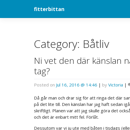
Skip
fitterbittan
to
content
Category:
Båtliv
Ni vet den där känslan n
tag?
Posted on
Jul 16, 2016 @ 14:46
|
by
Victoria
|
Då går man och drar sig för att ringa det där s
på det lite till. Den känslan har jag haft sedan 
skriftligt. Planen var att jag skulle göra det ocks
och det är enbart mitt fel. Förlåt.
Dessutom var vi ju ute med båten i tisdags (elle