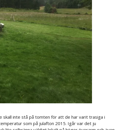
e skall inte stå på tomten för att de har varit trasiga i
 temperatur som på julafton 2015. Igår var det ju
ick lite solbränna väldigt lokalt på höger överarm och även