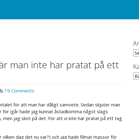
Ar
Ark
är man inte har pratat på ett
Ka
Kat
on
19 Comments
Ni
vet
amtalet för att man har dåligt samvete. Sedan skjuter man
den
igår för igår hade jag kunnat åstadkomma något slags
där
å, men jag sköt på det. För att vi inte har pratat på ett tag
känslan
när
r vilken dag det nu var?) och jag hade filmat massor för
man