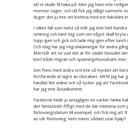
att ni skulle få haka på. Men jag hann inte redig
mormor säger, och då fick jag dåligt samvete öv
duger det ju inte att komma med ett halvdant in
I vilket fall som helst så mår jag inte helt hundra
omkring och känt mig som om något skall bryta ut
topp igen och gick och lade mig igen efter lunch
Och idag har jag migränkänningar för andra gån
återstår att se vad det är för väder huvudet la
bort både migrän och spänningshuvudvärk men ty
Det finns med andra ord inte så mycket att berät
fortfarande är lägre än Glocalnet. MEN! Jag har g
handlat lite online och så tycker jag att Faceboo
har jag inte åstadkommit.
Facebook hade ju antagligen en vacker tanke bak
det fantastiskt fiffigt med de där minnena som
förlovningsdatum till exempel, och fick mig at
av vår förlovning. Vem minns sådant utan hjälp?