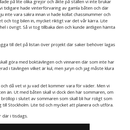
lade på lite olika grejor och åkte på ställen vi inte brukar
 vi tidigare hade vinterförvaring av gamla båten och där
ju inte vara säkra innan vi hade kollat chassinummer och
och tog bilen in, mycket riktigt var det vår kärra. Lite
l i övrigt. Så vi tog tillbaka den och kunde äntligen hämta
ägga till det på listan över projekt där saker behöver lagas
 skall göra med boktävlingen och vinnaren där som inte har
rad i tävlingen vilket är kul, men juryn och jag måste klura
g och då vet vi ju vad det kommer vara för väder. Men vi
båten än. Ut med båten skall vi dock den här sommaren, om
 bröllop i slutet av sommaren som skall bli hur roligt som
ag till Stockholm. Lite tid och mycket att planera och utföra.
r där i tisdags.