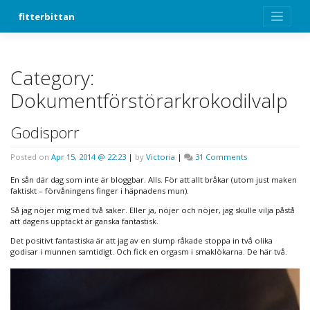
Skip
fitterbittan
to
content
Category:
Dokumentförstörarkrokodilvalp
Godisporr
on
Posted on
Apr 15, 2014 @ 22:23
|
by
Victoria
|
31 Comments
Godisporr
En sån där dag som inte är bloggbar. Alls. För att allt bråkar (utom just maken
faktiskt – förvåningens finger i häpnadens mun).
Så jag nöjer mig med två saker. Eller ja, nöjer och nöjer, jag skulle vilja påstå
att dagens upptäckt är ganska fantastisk.
Det positivt fantastiska är att jag av en slump råkade stoppa in två olika
godisar i munnen samtidigt. Och fick en orgasm i smaklökarna. De här två.