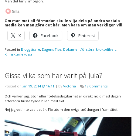
Men det tar vi imorgon.
Gilla!
Om man mot all förmodan skulle vilja dela på andra sociala
media kan man göra det här. Men bara om man verkligen vill.
X
Facebook
Pinterest
Posted in
Bloggläsare
,
Dagens Tips
,
Dokumentförstörarkrokodilvalp
,
Klimakteriekossan
Gissa vilka som har varit på Jula?
on
Posted on
Jan 19, 2014 @ 16:11
|
by
Victoria
|
18 Comments
Gissa
vilka
Och varken jag, Stor eller födelsedagsbarnet är direkt nöjd med dagen
som
eftersom husse fyllde bilen med skit.
har
Nej jag vet inte vad det är. Förutom den eviga snöslungan i framsätet.
varit
på
Jula?