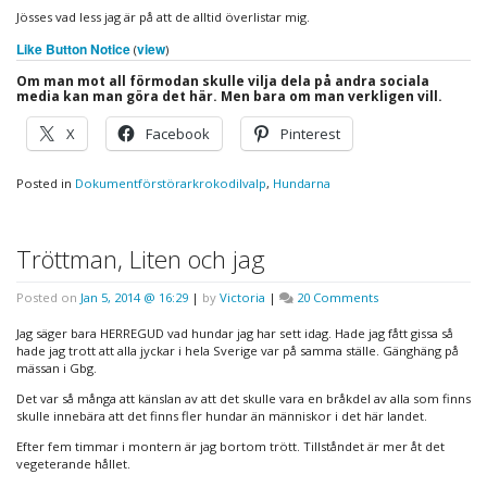
Jösses vad less jag är på att de alltid överlistar mig.
Like Button Notice
view
(
)
Om man mot all förmodan skulle vilja dela på andra sociala
media kan man göra det här. Men bara om man verkligen vill.
X
Facebook
Pinterest
Posted in
Dokumentförstörarkrokodilvalp
,
Hundarna
Tröttman, Liten och jag
on
Posted on
Jan 5, 2014 @ 16:29
|
by
Victoria
|
20 Comments
Tröttman,
Liten
Jag säger bara HERREGUD vad hundar jag har sett idag. Hade jag fått gissa så
och
hade jag trott att alla jyckar i hela Sverige var på samma ställe. Gänghäng på
jag
mässan i Gbg.
Det var så många att känslan av att det skulle vara en bråkdel av alla som finns
skulle innebära att det finns fler hundar än människor i det här landet.
Efter fem timmar i montern är jag bortom trött. Tillståndet är mer åt det
vegeterande hållet.