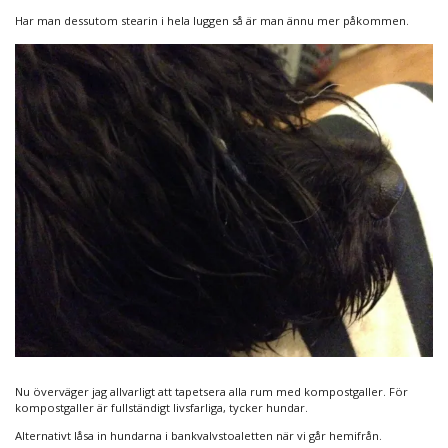
Har man dessutom stearin i hela luggen så är man ännu mer påkommen.
Nu överväger jag allvarligt att tapetsera alla rum med kompostgaller. För
kompostgaller är fullständigt livsfarliga, tycker hundar.
Alternativt låsa in hundarna i bankvalvstoaletten när vi går hemifrån.