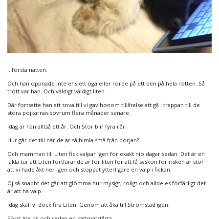
…första natten.
Och han öppnade inte ens ett öga eller rörde på ett ben på hela natten. Så
trött var han. Och väldigt väldigt liten.
Där fortsatte han att sova till vi gav honom tillåtelse att gå i trappan till de
stora pojkarnas sovrum flera månader senare.
Idag är han alltså ett år. Och Stor blir fyra i år.
Hur går det till när de är så himla små från början?
Och mamman till Liten fick valpar igen för exakt nio dagar sedan. Det är en
jäkla tur att Liten fortfarande är för liten för att få syskon för risken är stor
att vi hade åkt ner igen och stoppat ytterligare en valp i fickan.
Oj så snabbt det går att glömma hur mysigt, roligt och alldeles förfärligt det
är att ha valp.
Idag skall vi dock fira Liten. Genom att åka till Strömstad igen.
Först lite bil och sedan en kattmatstårta.