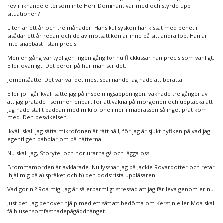
revirliknande eftersom inte Herr Dominant var med och styrde upp
situationen?
Liten är ett år och tre månader. Hans kullsyskon har kissat med benet i
sisådär ett år redan och de av motsatt kön är inne på sitt andra löp. Han är
inte snabbast i stan precis.
Men en gång var tydligen ingen gång för nu flickkissar han precis som vanligt.
Eller ovanligt. Det beror på hur man ser det.
Jomensåatte. Det var väl det mest spännande jag hade att berätta.
Eller jo! Igår kväll satte jag på inspelningsappen igen, vaknade tre gånger av
att jag pratade i sömnen enbart för att vakna på morgonen och upptäcka att
jag hade ställt paddan med mikrofonen ner i madrassen så inget prat kom
med. Den besvikelsen.
Ikväll skall jag sätta mikrofonen åt rätt håll, för jag är sjukt nyfiken på vad jag
egentligen babblar om på nätterna.
Nu skall jag, Storytel och hörlurarna gå och lägga oss.
Brommamorden är avklarade. Nu lyssnar jag på Jackie Rövardotter och retar
ihjäl mig på a) språket och b) den dödstrista uppläsaren.
Vad gör ni? Roa mig. Jag är så erbarmligt stressad att jag får leva genom er nu.
Just det. Jag behöver hjälp med ett sätt att bedöma om Kerstin eller Moa skall
få blusensomfastnadepågäddhänget.