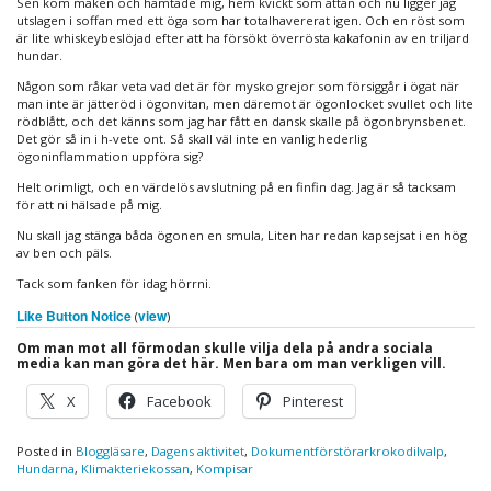
Sen kom maken och hämtade mig, hem kvickt som attan och nu ligger jag
utslagen i soffan med ett öga som har totalhavererat igen. Och en röst som
är lite whiskeybeslöjad efter att ha försökt överrösta kakafonin av en triljard
hundar.
Någon som råkar veta vad det är för mysko grejor som försiggår i ögat när
man inte är jätteröd i ögonvitan, men däremot är ögonlocket svullet och lite
rödblått, och det känns som jag har fått en dansk skalle på ögonbrynsbenet.
Det gör så in i h-vete ont. Så skall väl inte en vanlig hederlig
ögoninflammation uppföra sig?
Helt orimligt, och en värdelös avslutning på en finfin dag. Jag är så tacksam
för att ni hälsade på mig.
Nu skall jag stänga båda ögonen en smula, Liten har redan kapsejsat i en hög
av ben och päls.
Tack som fanken för idag hörrni.
Like Button Notice
view
(
)
Om man mot all förmodan skulle vilja dela på andra sociala
media kan man göra det här. Men bara om man verkligen vill.
X
Facebook
Pinterest
Posted in
Bloggläsare
,
Dagens aktivitet
,
Dokumentförstörarkrokodilvalp
,
Hundarna
,
Klimakteriekossan
,
Kompisar