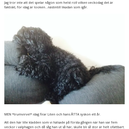
sköna
Jag tror inte att det spelar någon som helst roll vilken veckodag det är
söndag?
faktiskt, för idag är looken…nästintill likadan som igår.
MEN *trumvirvel* idag firar Liten och hans ÅTTA syskon ett år.
Att den här lille kladden som vi hälsade på första gången när han var fem
veckor i valphagen och då såg han ut så här, skulle bli så stor är helt ofattbart.