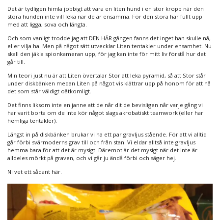
Det är tydligen himla jobbigt att vara en liten hund i en stor kropp när den
stora hunden inte vill leka när de är ensamma. För den stora har fullt upp
med att ligga, sova och längta.
Och som vanligt trodde jag att DEN HÄR gången fanns det inget han skulle nå,
eller vilja ha. Men på något sätt utvecklar Liten tentakler under ensamhet. Nu
skall den jäkla spionkameran upp, för jag kan inte för mitt liv förstå hur det
går till.
Min teori just nu är att Liten övertalar Stor att leka pyramid, så att Stor står
under diskbänken medan Liten på något vis klättrar upp på honom för att nå
det som står väldigt oåtkomligt.
Det finns liksom inte en janne att de når dit de bevisligen når varje gång vi
har varit borta om de inte kör något slags akrobatiskt teamwork (eller har
hemliga tentakler).
Längst in på diskbänken brukar vi ha ett par gravljus stående. För att vi alltid
går förbi svärmoderns grav till och från stan. Vi eldar alltså inte gravljus
hemma bara för att det är mysigt. Däremot är det mysigt när det inte är
alldeles mörkt på graven, och vi går ju ändå förbi och säger hej.
Ni vet ett sådant här.