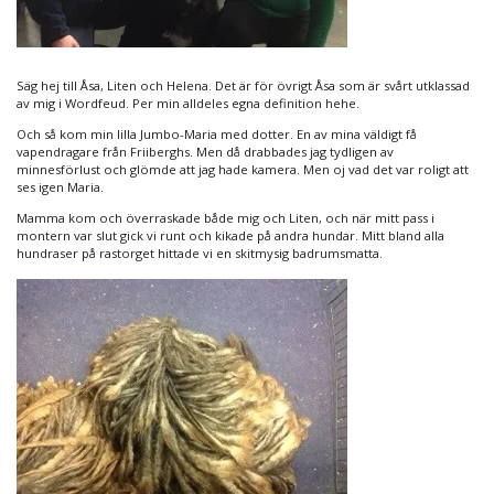
Säg hej till Åsa, Liten och Helena. Det är för övrigt Åsa som är svårt utklassad
av mig i Wordfeud. Per min alldeles egna definition hehe.
Och så kom min lilla Jumbo-Maria med dotter. En av mina väldigt få
vapendragare från Friiberghs. Men då drabbades jag tydligen av
minnesförlust och glömde att jag hade kamera. Men oj vad det var roligt att
ses igen Maria.
Mamma kom och överraskade både mig och Liten, och när mitt pass i
montern var slut gick vi runt och kikade på andra hundar. Mitt bland alla
hundraser på rastorget hittade vi en skitmysig badrumsmatta.