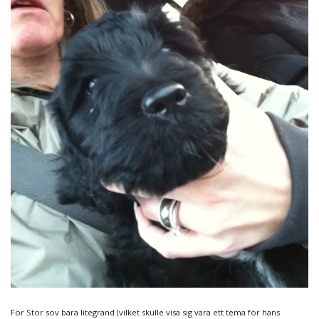
För Stor sov bara litegrand (vilket skulle visa sig vara ett tema för hans