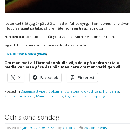
Jösses vad trött jag är på att åka med bil full av dynga. Som bonus har vi även
något fastspänt på taket så bilen låter som en trasig jetmotor.
Han den där som shoppar får göra vad han vill när vi kommer fram.
Jag och hundarna skall ha födelsedagskalas i alla fall.
Like Button Notice
view
(
)
Om man mot all förmodan skulle vilja dela på andra sociala
media kan man göra det här. Men bara om man verkligen vill.
X
Facebook
Pinterest
Posted in
Dagens aktivitet
,
Dokumentförstörarkrokodilvalp
,
Hundarna
,
Klimakteriekossan
,
Mannen i mitt liv
,
Ogenomtänkt
,
Shopping
Och sköna söndag?
on
Posted on
Jan 19, 2014 @ 13:32
|
by
Victoria
|
26 Comments
Och