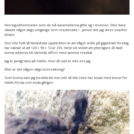
Herregudihimmelen som de två karamellerna gifte sig i munnen. Eller bara
idkade något slags umgänge som resulterade i…jamen det jag skrev ovanför
bilden.
Den inte fullt så fantastiska upptäckten är att något snille på gigantiskt företag
har räknat ut att 123 + 90 + 12 är 216. Helst vill snillet att ytterligare 20 skall
kunna adderas till nämnda siffror med samma resultat.
Jag är jävligt kass på matte, men så usel är inte ens jag.
Eller är det någon slags lureriräkning?
Som bonus kan jag berätta att min inte så lilla Liten har kissat med benet för
hittills första och enda gången.