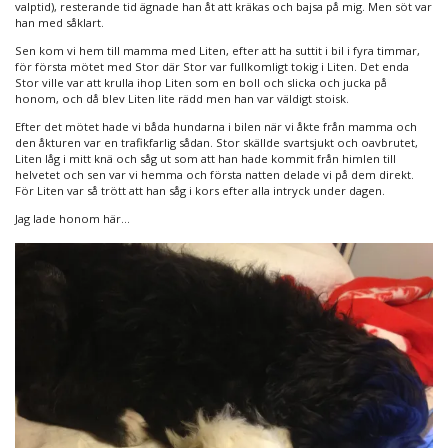
valptid), resterande tid ägnade han åt att kräkas och bajsa på mig. Men söt var
han med såklart.
Sen kom vi hem till mamma med Liten, efter att ha suttit i bil i fyra timmar,
för första mötet med Stor där Stor var fullkomligt tokig i Liten. Det enda
Stor ville var att krulla ihop Liten som en boll och slicka och jucka på
honom, och då blev Liten lite rädd men han var väldigt stoisk.
Efter det mötet hade vi båda hundarna i bilen när vi åkte från mamma och
den åkturen var en trafikfarlig sådan. Stor skällde svartsjukt och oavbrutet,
Liten låg i mitt knä och såg ut som att han hade kommit från himlen till
helvetet och sen var vi hemma och första natten delade vi på dem direkt.
För Liten var så trött att han såg i kors efter alla intryck under dagen.
Jag lade honom här…