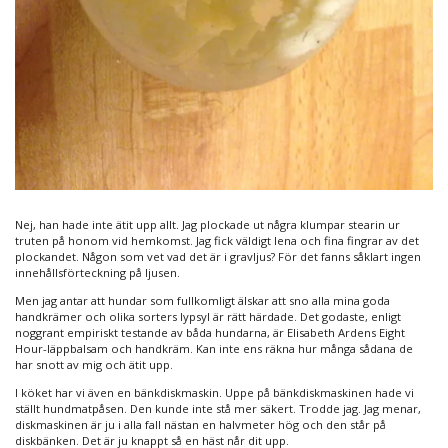
Nej, han hade inte ätit upp allt. Jag plockade ut några klumpar stearin ur
truten på honom vid hemkomst. Jag fick väldigt lena och fina fingrar av det
plockandet. Någon som vet vad det är i gravljus? För det fanns såklart ingen
innehållsförteckning på ljusen.
Men jag antar att hundar som fullkomligt älskar att sno alla mina goda
handkrämer och olika sorters lypsyl är rätt härdade. Det godaste, enligt
noggrant empiriskt testande av båda hundarna, är Elisabeth Ardens Eight
Hour-läppbalsam och handkräm. Kan inte ens räkna hur många sådana de
har snott av mig och ätit upp.
I köket har vi även en bänkdiskmaskin. Uppe på bänkdiskmaskinen hade vi
ställt hundmatpåsen. Den kunde inte stå mer säkert. Trodde jag. Jag menar,
diskmaskinen är ju i alla fall nästan en halvmeter hög och den står på
diskbänken. Det är ju knappt så en häst når dit upp.