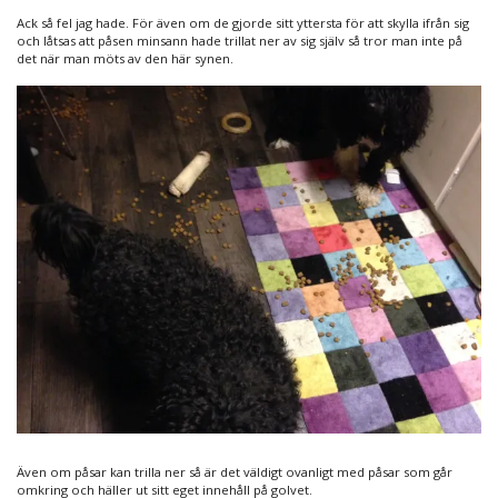
Ack så fel jag hade. För även om de gjorde sitt yttersta för att skylla ifrån sig
och låtsas att påsen minsann hade trillat ner av sig själv så tror man inte på
det när man möts av den här synen.
Även om påsar kan trilla ner så är det väldigt ovanligt med påsar som går
omkring och häller ut sitt eget innehåll på golvet.