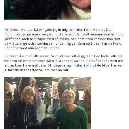
Först kom Helena. Då tvingade jag in mig och Liten i bild. Hennes lätt
hundmotsträvige make var på vift på mässan. Han skall minsann inte ha hund
påstår han. Men han följde med på mässa, och dessutom knatade han runt
själv jättelänge och intervjuade hundar. Jag ger dem ett år, sen har de hund.
Det är härmed min profetia Helena.
Sen kom Åsa med lilla sonen. Som inte var ett dugg liten. Han hade i alla fall
växt om sin ömma moder. Men “lilla sonen” var titeln. När Åsa hade varit där
ett tag kom Helena tillbaka. Då tvingade jag in Liten i bild på de båda. Han var
ju faktiskt dagens stjärna, inte mer än rätt.