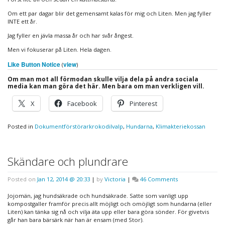
Om ett par dagar blir det gemensamt kalas för mig och Liten. Men jag fyller
INTE ett år.
Jag fyller en jävla massa år och har svår ångest.
Men vi fokuserar på Liten. Hela dagen.
Like Button Notice
view
(
)
Om man mot all förmodan skulle vilja dela på andra sociala
media kan man göra det här. Men bara om man verkligen vill.
X
Facebook
Pinterest
Posted in
Dokumentförstörarkrokodilvalp
,
Hundarna
,
Klimakteriekossan
Skändare och plundrare
on
Posted on
Jan 12, 2014 @ 20:33
|
by
Victoria
|
46 Comments
Skändare
och
Jojomän, jag hundsäkrade och hundsäkrade. Satte som vanligt upp
plundrare
kompostgaller framför precis allt möjligt och omöjligt som hundarna (eller
Liten) kan tänka sig nå och vilja äta upp eller bara göra sönder. För givetvis
går han bara bärsärk när han är ensam (med Stor).