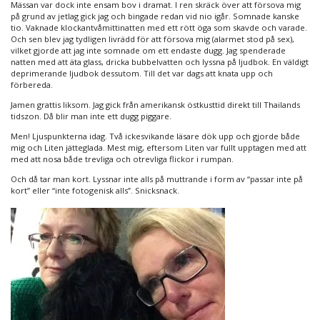
Mässan var dock inte ensam bov i dramat. I ren skräck över att försova mig
på grund av jetlag gick jag och bingade redan vid nio igår. Somnade kanske
tio. Vaknade klockantvåmittinatten med ett rött öga som skavde och varade.
Och sen blev jag tydligen livrädd för att försova mig (alarmet stod på sex),
vilket gjorde att jag inte somnade om ett endaste dugg. Jag spenderade
natten med att äta glass, dricka bubbelvatten och lyssna på ljudbok. En väldigt
deprimerande ljudbok dessutom. Till det var dags att knata upp och
förbereda.
Jamen grattis liksom. Jag gick från amerikansk östkusttid direkt till Thailands
tidszon. Då blir man inte ett dugg piggare.
Men! Ljuspunkterna idag. Två ickesvikande läsare dök upp och gjorde både
mig och Liten jätteglada. Mest mig, eftersom Liten var fullt upptagen med att
med att nosa både trevliga och otrevliga flickor i rumpan.
Och då tar man kort. Lyssnar inte alls på muttrande i form av “passar inte på
kort” eller “inte fotogenisk alls”. Snicksnack.