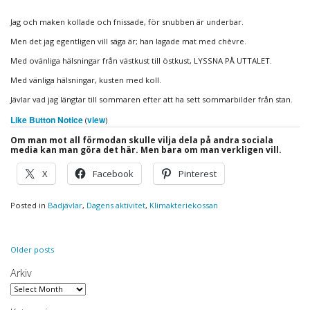
Jag och maken kollade och fnissade, för snubben är underbar.
Men det jag egentligen vill säga är; han lagade mat med chèvre.
Med ovänliga hälsningar från västkust till östkust, LYSSNA PÅ UTTALET.
Med vänliga hälsningar, kusten med koll.
Jävlar vad jag längtar till sommaren efter att ha sett sommarbilder från stan.
Like Button Notice
view
(
)
Om man mot all förmodan skulle vilja dela på andra sociala
media kan man göra det här. Men bara om man verkligen vill.
X
Facebook
Pinterest
Posted in
Badjävlar
,
Dagens aktivitet
,
Klimakteriekossan
Posts
Older posts
navigation
Arkiv
Arkiv