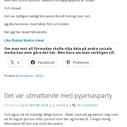
Men den stora nyheten. Makens simhjälpsapparat är testad.
Och dissad.
Det var tydligen väldigt lite James Bond-feeling över det.
Jag återkommer med både film och bilder.
När jag har slutat hånskratta.
Like Button Notice
view
(
)
Om man mot all förmodan skulle vilja dela på andra sociala
media kan man göra det här. Men bara om man verkligen vill.
X
Facebook
Pinterest
Posted in
Badjävlar
,
Båtliv
Det var utmattande med pyjamasparty
on
Posted on
Jul 8, 2014 @ 14:26
|
by
Victoria
|
10 Comments
Det
var
Och jag är på ett hiskeligt dåligt humör. Sådär uselt att jag känner mig redo
utmattande
att ta mig an person efter person som bär sig korkat åt. I rangordning.
med
Alternativt slå den ena med den andra.