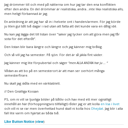
pyjamasparty
Jag drömmer till och med på nätterna om hur jag tar den ena konflikten
efter den andra. En del drömmar är realistiska, andra…inte lika realistiska alls,
men heligt förbannad är jag.
En anledning är att jag har så in i helvete ont i handen/armen. För jag körde
ju liten gul båt två dagar i rad utan att fatta att det kunde vara en dålig idé.
Nu kan jag lägga det till listan över “saker jag tycker om att göra men jag får
sota för det efteråt”.
Den listan blir bara längre och längre och jag känner mig bråkig.
Och så vill jag ha semester. På sjön. För det är så jäkla fint väder.
Jag känner mig lite förpubertal och säger
“men ALLA ANDRA har ju … “
Vådan av att bo på en semesterort är att man ser oerhört många
semesterfirare.
Nu skall jag skåla med en värktablett.
// Den Gnälliga Kossan
PS, om ni vill se ljuvliga bilder på båtliv och hav med ett mer ognälligt
innehåll än här (förhoppningsvis tillfälligt) råder jag er att kolla
en lisa i livet
och vill ni se rar men överhettad hund skall ni kolla hos
Ohejdat
. Jag blir i alla
fall lite varm om hjärtat av båda två.
Like Button Notice
view
(
)