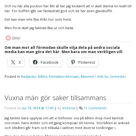
Och nu när alla puckon har åkt så har jag bestämt att vi skall stanna en kväll till
här. För buffén igår var fantastiskt god och de har även glassbuffé.
Det kan man inte åka ifrån hur som helst.
Men först skall jag faktiskt åka ut och bada.
Gilla!
Om man mot all förmodan skulle vilja dela på andra sociala
media kan man göra det här. Men bara om man verkligen vill.
X
Facebook
Pinterest
Posted in
Badjävlar
,
Båtliv
,
Klimakteriekossan
,
Mannen i mitt liv
,
Semester
Vuxna män gör saker tillsammans
on
Posted on
Jul 19, 2014 @ 17:45
|
by
Victoria
|
11 Comments
Vuxna
män
Jag tänkte bara upplysa om att vi befinner oss på båten ihop med kamrat
gör
norrman, hans dotter och ett gäng kompisar till henne. Storbåten är ankrad
saker
och lillbåten går fram och tillbaka i vattnet med diverse tonåringar i.
tillsammans