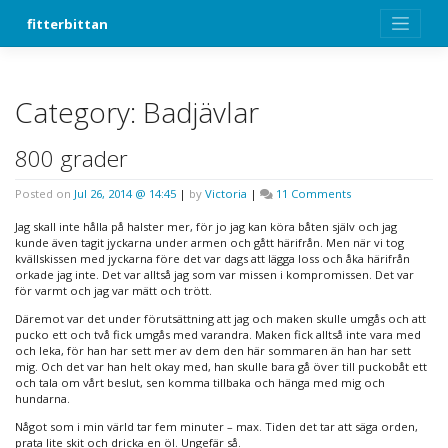
Skip
fitterbittan
to
content
Category:
Badjävlar
800 grader
on
Posted on
Jul 26, 2014 @ 14:45
|
by
Victoria
|
11 Comments
800
grader
Jag skall inte hålla på halster mer, för jo jag kan köra båten själv och jag
kunde även tagit jyckarna under armen och gått härifrån. Men när vi tog
kvällskissen med jyckarna före det var dags att lägga loss och åka härifrån
orkade jag inte. Det var alltså jag som var missen i kompromissen. Det var
för varmt och jag var mätt och trött.
Däremot var det under förutsättning att jag och maken skulle umgås och att
pucko ett och två fick umgås med varandra. Maken fick alltså inte vara med
och leka, för han har sett mer av dem den här sommaren än han har sett
mig. Och det var han helt okay med, han skulle bara gå över till puckobåt ett
och tala om vårt beslut, sen komma tillbaka och hänga med mig och
hundarna.
Något som i min värld tar fem minuter – max. Tiden det tar att säga orden,
prata lite skit och dricka en öl. Ungefär så.