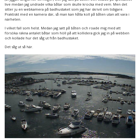
live medan jag undrade vilka båtar som skulle krocka med vem. Men det
sitter ju en webkamera på badhustaket som jag har skrivit om tidigare.
Praktiskt med en kamera där, så man kan hålla koll på båten utan att vara i
närheten.
I vilket fall som helst. Medan jag satt på båten och roade mig med att
försöka räkna antalet båtar som höll på att kollidera gick jag in på webben
och kollade hur det såg ut från badhustaket.
Det såg ut så här.