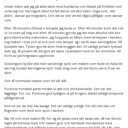
Under tiden satt jag på akterdäck med hundarna och tittade på förfallet runt
omkring oss. Herregud vilket förfall det är vid den tiden. Unga som…lite
äldre…dansar parningsdans. Och det är inte direkt några påfåglar som dansar
runt.
Efter 30 minuters frånvaro började jag lacka ur. Efter 40 minuter kom det rök
ur öronen på mig och efter 45 minuter gjorde jag det man absolut inte bör
göra bland andra människor, jag hoppade av båten med stridsyxan i handen,
tog maken i örat och sa ord som inte lämpar sig i skrift utan varningstext. Då
lyssnade han. Tyvärr gjorde även hela bryggan det. En väldigt pinsam tystnad
lade sig, så pinsam att det gick att skära i tystnaden med en slö smörkniv. All
form av parningsdans upphörde.
Gissningsvis tyckte alla män vansinnigt synd om maken som hade en häxa till
kärring medan kärringarna njöt i fulla drag över att det fanns värre fruar än
dem.
Och så lommade maken över till vår båt.
Puckona fortsatte parta medan vi satt och snicksnackade. Sen var det
läggdags. För oss. Puckona gick tydligen ut på krogen, iklädd väldigt temporär
påfågelskrud.
Imorse var de inte lika kaxiga. Det var väldigt ynkligt. För att inte tala om
ångesten som stod som spön i backen.
När till och med maken får för sig att jävlas med vår bästa vän, då har Norén
inget att komma med. För maken gick och hämtade min kamera med
jätteobjektivet och plåtade kamrat som värsta paparazzin från vår båt, utan