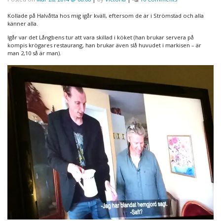
Halvåtta
i
Kollade på Halvåtta hos mig igår kväll, eftersom de är i Strömstad och alla
Strömstad
känner alla.
med
Igår var det Långbens tur att vara skillad i köket (han brukar servera på
getost
kompis krögares restaurang, han brukar även slå huvudet i markisen – är
man 2,10 så är man).