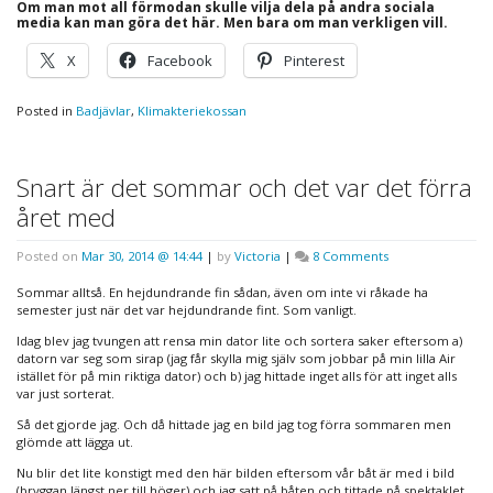
Om man mot all förmodan skulle vilja dela på andra sociala
media kan man göra det här. Men bara om man verkligen vill.
X
Facebook
Pinterest
Posted in
Badjävlar
,
Klimakteriekossan
Snart är det sommar och det var det förra
året med
on
Posted on
Mar 30, 2014 @ 14:44
|
by
Victoria
|
8 Comments
Snart
är
Sommar alltså. En hejdundrande fin sådan, även om inte vi råkade ha
det
semester just när det var hejdundrande fint. Som vanligt.
sommar
Idag blev jag tvungen att rensa min dator lite och sortera saker eftersom a)
och
datorn var seg som sirap (jag får skylla mig själv som jobbar på min lilla Air
det
istället för på min riktiga dator) och b) jag hittade inget alls för att inget alls
var
var just sorterat.
det
förra
Så det gjorde jag. Och då hittade jag en bild jag tog förra sommaren men
året
glömde att lägga ut.
med
Nu blir det lite konstigt med den här bilden eftersom vår båt är med i bild
(bryggan längst ner till höger) och jag satt på båten och tittade på spektaklet