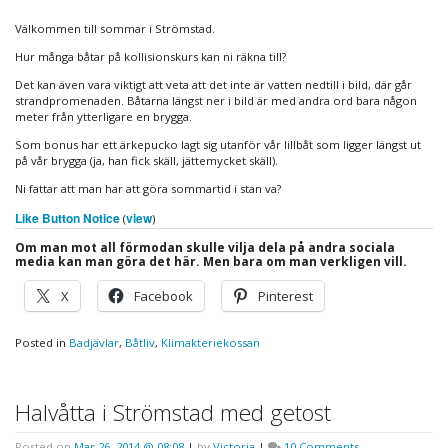
Välkommen till sommar i Strömstad.
Hur många båtar på kollisionskurs kan ni räkna till?
Det kan även vara viktigt att veta att det inte är vatten nedtill i bild, där går
strandpromenaden. Båtarna längst ner i bild är med andra ord bara någon
meter från ytterligare en brygga.
Som bonus har ett ärkepucko lagt sig utanför vår lillbåt som ligger längst ut
på vår brygga (ja, han fick skäll, jättemycket skäll).
Ni fattar att man har att göra sommartid i stan va?
Like Button Notice
view
(
)
Om man mot all förmodan skulle vilja dela på andra sociala
media kan man göra det här. Men bara om man verkligen vill.
X
Facebook
Pinterest
Posted in
Badjävlar
,
Båtliv
,
Klimakteriekossan
Halvåtta i Strömstad med getost
on
Posted on
Mar 26, 2014 @ 08:08
|
by
Victoria
|
10 Comments