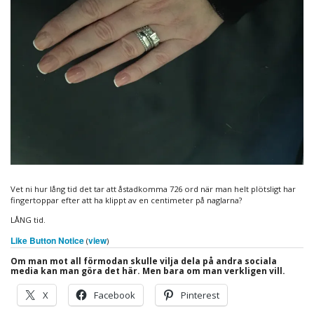
Vet ni hur lång tid det tar att åstadkomma 726 ord när man helt plötsligt har
fingertoppar efter att ha klippt av en centimeter på naglarna?
LÅNG tid.
Like Button Notice
view
(
)
Om man mot all förmodan skulle vilja dela på andra sociala
media kan man göra det här. Men bara om man verkligen vill.
X
Facebook
Pinterest