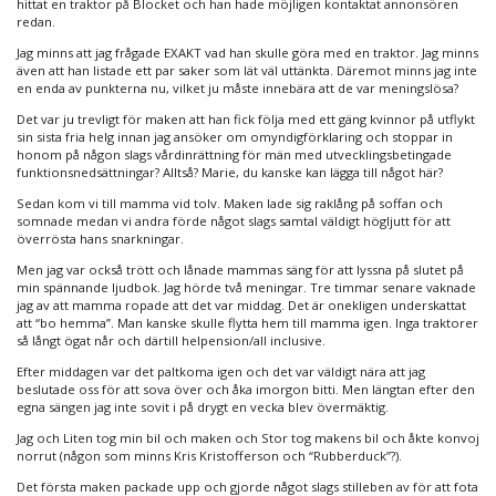
hittat en traktor på Blocket och han hade möjligen kontaktat annonsören
redan.
Jag minns att jag frågade EXAKT vad han skulle göra med en traktor. Jag minns
även att han listade ett par saker som lät väl uttänkta. Däremot minns jag inte
en enda av punkterna nu, vilket ju måste innebära att de var meningslösa?
Det var ju trevligt för maken att han fick följa med ett gäng kvinnor på utflykt
sin sista fria helg innan jag ansöker om omyndigförklaring och stoppar in
honom på någon slags vårdinrättning för män med utvecklingsbetingade
funktionsnedsättningar? Alltså? Marie, du kanske kan lägga till något här?
Sedan kom vi till mamma vid tolv. Maken lade sig raklång på soffan och
somnade medan vi andra förde något slags samtal väldigt högljutt för att
överrösta hans snarkningar.
Men jag var också trött och lånade mammas säng för att lyssna på slutet på
min spännande ljudbok. Jag hörde två meningar. Tre timmar senare vaknade
jag av att mamma ropade att det var middag. Det är onekligen underskattat
att “bo hemma”. Man kanske skulle flytta hem till mamma igen. Inga traktorer
så långt ögat når och därtill helpension/all inclusive.
Efter middagen var det paltkoma igen och det var väldigt nära att jag
beslutade oss för att sova över och åka imorgon bitti. Men längtan efter den
egna sängen jag inte sovit i på drygt en vecka blev övermäktig.
Jag och Liten tog min bil och maken och Stor tog makens bil och åkte konvoj
norrut (någon som minns Kris Kristofferson och “Rubberduck”?).
Det första maken packade upp och gjorde något slags stilleben av för att fota