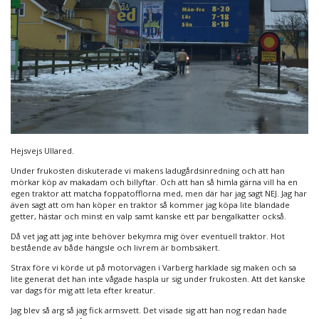
Hejsvejs Ullared.
Under frukosten diskuterade vi makens ladugårdsinredning och att han
mörkar köp av makadam och billyftar. Och att han så himla gärna vill ha en
egen traktor att matcha foppatofflorna med, men där har jag sagt NEJ. Jag har
även sagt att om han köper en traktor så kommer jag köpa lite blandade
getter, hästar och minst en valp samt kanske ett par bengalkatter också.
Då vet jag att jag inte behöver bekymra mig över eventuell traktor. Hot
bestående av både hängsle och livrem är bombsäkert.
Strax före vi körde ut på motorvägen i Varberg harklade sig maken och sa
lite generat det han inte vågade haspla ur sig under frukosten. Att det kanske
var dags för mig att leta efter kreatur.
Jag blev så arg så jag fick armsvett. Det visade sig att han nog redan hade