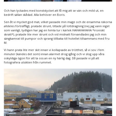
Och han lyckades med konststycket att få mig att se vän och mild ut, en
bedrift sällan skådad. Alla behöver en Boris.
Sen åt vi mycket god mat, vilket passade min mage och de ensamma räkorna
alldeles förträffligt, pratade strunt, tittade på lottdragning (nej jag vann inget
som vanligt, tydligen har jag en himla tur i kärlek HAHAHAHAHA *ironiskt
skratt*), pratade lite mer strunt och vid midnatt förvandlades jag och min
sängkamrat till pumpor och sprang tillbaka till hotellet tillsammans med Fru
M.
Vi hann prata lite mer skit innan vi kollapsade av trötthet, så vi sov i fem
minuter (kändes det som) innan alarmet drog igång och vi slog upp våra
oskyldiga ögon för att ta oss an en ny härlig dag. Då passade vi på att
fotografera utsikten från rummet.