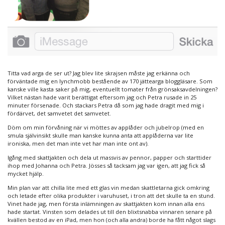
Titta vad arga de ser ut? Jag blev lite skrajsen måste jag erkänna och
förväntade mig en lynchmobb bestående av 170 jättearga bloggläsare. Som
kanske ville kasta saker på mig, eventuellt tomater från grönsaksavdelningen?
Vilket nästan hade varit berättigat eftersom jag och Petra rusade in 25
minuter försenade. Och stackars Petra då som jag hade dragit med mig i
fördärvet, det samvetet det samvetet.
Döm om min förvåning när vi möttes av applåder och jubelrop (med en
smula självinsikt skulle man kanske kunna anta att applåderna var lite
ironiska, men det man inte vet har man inte ont av).
Igång med skattjakten och dela ut massvis av pennor, papper och starttider
ihop med Johanna och Petra. Jösses så tacksam jag var igen, att jag fick så
mycket hjälp.
Min plan var att chilla lite med ett glas vin medan skattletarna gick omkring
och letade efter olika produkter i varuhuset, i tron att det skulle ta en stund.
Vinet hade jag, men första inlämningen av skattjakten kom innan alla ens
hade startat. Vinsten som delades ut till den blixtsnabba vinnaren senare på
kvällen bestod av en iPad, men hon (och alla andra) borde ha fått något slags