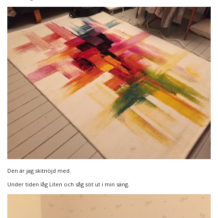
Den är jag skitnöjd med.
Under tiden låg Liten och såg söt ut i min säng.