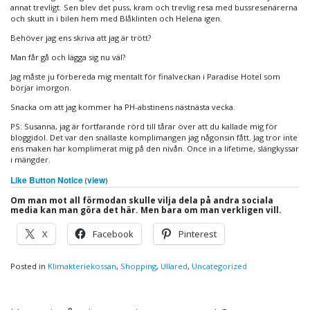
annat trevligt. Sen blev det puss, kram och trevlig resa med bussresenärerna
och skutt in i bilen hem med Blåklinten och Helena igen.
Behöver jag ens skriva att jag är trött?
Man får gå och lägga sig nu väl?
Jag måste ju förbereda mig mentalt för finalveckan i Paradise Hotel som
börjar imorgon.
Snacka om att jag kommer ha PH-abstinens nästnästa vecka.
PS: Susanna, jag är fortfarande rörd till tårar över att du kallade mig för
bloggidol. Det var den snällaste komplimangen jag någonsin fått. Jag tror inte
ens maken har komplimerat mig på den nivån. Once in a lifetime, slängkyssar
i mängder.
Like Button Notice
view
(
)
Om man mot all förmodan skulle vilja dela på andra sociala
media kan man göra det här. Men bara om man verkligen vill.
X
Facebook
Pinterest
Posted in
Klimakteriekossan
,
Shopping
,
Ullared
,
Uncategorized