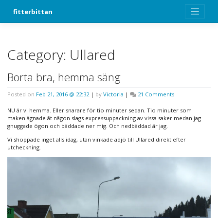
Skip
fitterbittan
to
content
Category:
Ullared
Borta bra, hemma säng
on
Posted on
Feb 21, 2016 @ 22:32
|
by
Victoria
|
21 Comments
Borta
bra,
NU är vi hemma. Eller snarare för tio minuter sedan. Tio minuter som
hemma
maken ägnade åt någon slags expressuppackning av vissa saker medan jag
säng
gnuggade ögon och bäddade ner mig. Och nedbäddad är jag.
Vi shoppade inget alls idag, utan vinkade adjö till Ullared direkt efter
utcheckning.