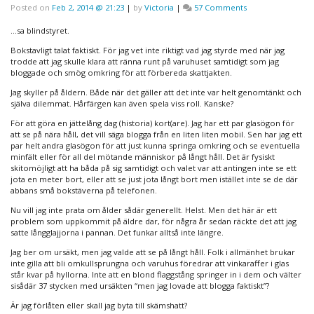
on
Posted on
Feb 2, 2014 @ 21:23
|
by
Victoria
|
57 Comments
Nu
skall
…sa blindstyret.
vi
Bokstavligt talat faktiskt. För jag vet inte riktigt vad jag styrde med när jag
se…
trodde att jag skulle klara att ränna runt på varuhuset samtidigt som jag
bloggade och smög omkring för att förbereda skattjakten.
Jag skyller på åldern. Både när det gäller att det inte var helt genomtänkt och
själva dilemmat. Hårfärgen kan även spela viss roll. Kanske?
För att göra en jättelång dag (historia) kort(are). Jag har ett par glasögon för
att se på nära håll, det vill säga blogga från en liten liten mobil. Sen har jag ett
par helt andra glasögon för att just kunna springa omkring och se eventuella
minfält eller för all del mötande människor på långt håll. Det är fysiskt
skitomöjligt att ha båda på sig samtidigt och valet var att antingen inte se ett
jota en meter bort, eller att se just jota långt bort men istället inte se de där
abbans små bokstäverna på telefonen.
Nu vill jag inte prata om ålder sådär generellt. Helst. Men det här är ett
problem som uppkommit på äldre dar, för några år sedan räckte det att jag
satte långglajjorna i pannan. Det funkar alltså inte längre.
Jag ber om ursäkt, men jag valde att se på långt håll. Folk i allmänhet brukar
inte gilla att bli omkullsprungna och varuhus föredrar att vinkaraffer i glas
står kvar på hyllorna. Inte att en blond flaggstång springer in i dem och välter
sisådär 37 stycken med ursäkten “men jag lovade att blogga faktiskt”?
Är jag förlåten eller skall jag byta till skämshatt?