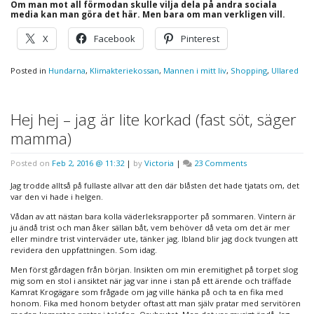
Om man mot all förmodan skulle vilja dela på andra sociala
media kan man göra det här. Men bara om man verkligen vill.
X
Facebook
Pinterest
Posted in
Hundarna
,
Klimakteriekossan
,
Mannen i mitt liv
,
Shopping
,
Ullared
Hej hej – jag är lite korkad (fast söt, säger
mamma)
on
Posted on
Feb 2, 2016 @ 11:32
|
by
Victoria
|
23 Comments
Hej
hej
Jag trodde alltså på fullaste allvar att den där blåsten det hade tjatats om, det
–
var den vi hade i helgen.
jag
Vådan av att nästan bara kolla väderleksrapporter på sommaren. Vintern är
är
ju ändå trist och man åker sällan båt, vem behöver då veta om det är mer
lite
eller mindre trist vinterväder ute, tänker jag. Ibland blir jag dock tvungen att
korkad
revidera den uppfattningen. Som idag.
(fast
söt,
Men först gårdagen från början. Insikten om min eremitighet på torpet slog
säger
mig som en stol i ansiktet när jag var inne i stan på ett ärende och träffade
mamma)
Kamrat Krogägare som frågade om jag ville hänka på och ta en fika med
honom. Fika med honom betyder oftast att man själv pratar med servitören