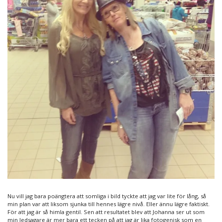
Nu vill jag bara poängtera att somliga i bild tyckte att jag var lite för lång, så
min plan var att liksom sjunka till hennes lägre nivå. Eller ännu lägre faktiskt.
För att jag är så himla gentil. Sen att resultatet blev att Johanna ser ut som
min ledsagare är mer bara ett tecken på att jag är lika fotogenisk som en