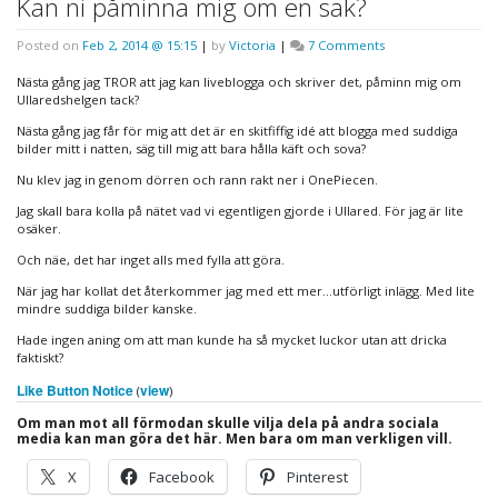
Kan ni påminna mig om en sak?
on
Posted on
Feb 2, 2014 @ 15:15
|
by
Victoria
|
7 Comments
Kan
ni
Nästa gång jag TROR att jag kan liveblogga och skriver det, påminn mig om
påminna
Ullaredshelgen tack?
mig
Nästa gång jag får för mig att det är en skitfiffig idé att blogga med suddiga
om
bilder mitt i natten, säg till mig att bara hålla käft och sova?
en
sak?
Nu klev jag in genom dörren och rann rakt ner i OnePiecen.
Jag skall bara kolla på nätet vad vi egentligen gjorde i Ullared. För jag är lite
osäker.
Och näe, det har inget alls med fylla att göra.
När jag har kollat det återkommer jag med ett mer…utförligt inlägg. Med lite
mindre suddiga bilder kanske.
Hade ingen aning om att man kunde ha så mycket luckor utan att dricka
faktiskt?
Like Button Notice
view
(
)
Om man mot all förmodan skulle vilja dela på andra sociala
media kan man göra det här. Men bara om man verkligen vill.
X
Facebook
Pinterest