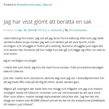
Posted in
Klimakteriekossan
,
Ullared
Jag har visst glömt att berätta en sak
on
Posted on
Apr 30, 2014 @ 19:12
|
by
Victoria
|
23 Comments
Jag
har
Glad Valborg förresten. Jag vet att jag skrev förra Valborg eftersom jag hade
visst
världens åldersnoja medan jag satt och tänkte på att vara fjortis, kolla
glömt
kortegen och smuggla in folköl på Liseberg. Numera smugglas just inget alls
att
och tanten här funderar på hur tidigt hon kan gå och lägga sig efter en natt av
berätta
noll sömn.
en
Jag är verkligen en pingla.
sak
I vilket fall som helst. Jag fick ett mail förra veckan. Från produktionsbolaget
bakom Ullared.
Just det, mailet kom dessutom samma dag som jag var i dokusåpehimlen för
att jag hade fått reda på att Big Brother skulle sändas igen.
Någon på castingen där hade läst min blogg och frågade om jag och maken
möjligen skulle till Ullared i sommar och var intresserade av att vara med.
Eller som killen i mailet väldigt diplomatiskt uttryckte det,
“jag har läst din
blogg om maken som ÄLSKAR Ullared och att du har ett lite komplicerat förhållande
till maken i just Ullared”
.