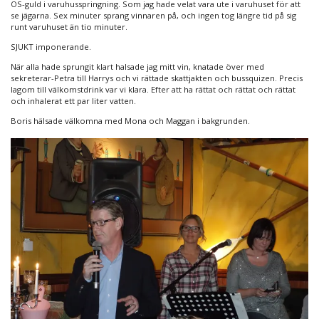
OS-guld i varuhusspringning. Som jag hade velat vara ute i varuhuset för att
se jägarna. Sex minuter sprang vinnaren på, och ingen tog längre tid på sig
runt varuhuset än tio minuter.
SJUKT imponerande.
När alla hade sprungit klart halsade jag mitt vin, knatade över med
sekreterar-Petra till Harrys och vi rättade skattjakten och bussquizen. Precis
lagom till välkomstdrink var vi klara. Efter att ha rättat och rättat och rättat
och inhalerat ett par liter vatten.
Boris hälsade välkomna med Mona och Maggan i bakgrunden.