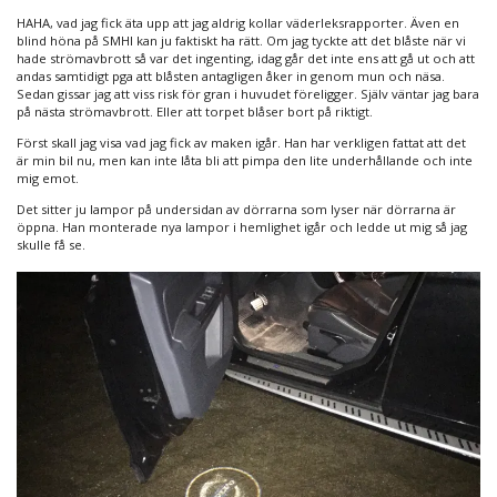
HAHA, vad jag fick äta upp att jag aldrig kollar väderleksrapporter. Även en
blind höna på SMHI kan ju faktiskt ha rätt. Om jag tyckte att det blåste när vi
hade strömavbrott så var det ingenting, idag går det inte ens att gå ut och att
andas samtidigt pga att blåsten antagligen åker in genom mun och näsa.
Sedan gissar jag att viss risk för gran i huvudet föreligger. Själv väntar jag bara
på nästa strömavbrott. Eller att torpet blåser bort på riktigt.
Först skall jag visa vad jag fick av maken igår. Han har verkligen fattat att det
är min bil nu, men kan inte låta bli att pimpa den lite underhållande och inte
mig emot.
Det sitter ju lampor på undersidan av dörrarna som lyser när dörrarna är
öppna. Han monterade nya lampor i hemlighet igår och ledde ut mig så jag
skulle få se.