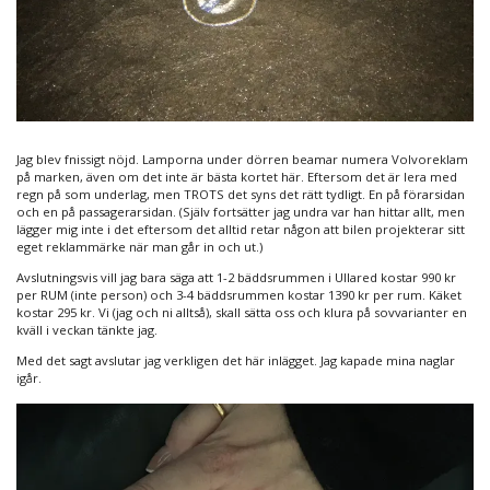
Jag blev fnissigt nöjd. Lamporna under dörren beamar numera Volvoreklam
på marken, även om det inte är bästa kortet här. Eftersom det är lera med
regn på som underlag, men TROTS det syns det rätt tydligt. En på förarsidan
och en på passagerarsidan. (Själv fortsätter jag undra var han hittar allt, men
lägger mig inte i det eftersom det alltid retar någon att bilen projekterar sitt
eget reklammärke när man går in och ut.)
Avslutningsvis vill jag bara säga att 1-2 bäddsrummen i Ullared kostar 990 kr
per RUM (inte person) och 3-4 bäddsrummen kostar 1390 kr per rum. Käket
kostar 295 kr. Vi (jag och ni alltså), skall sätta oss och klura på sovvarianter en
kväll i veckan tänkte jag.
Med det sagt avslutar jag verkligen det här inlägget. Jag kapade mina naglar
igår.