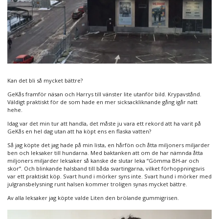
Kan det bli så mycket bättre?
GeKås framför näsan och Harrys till vänster lite utanför bild. Krypavstånd.
Väldigt praktiskt för de som hade en mer sicksackliknande gång igår natt
hehe.
Idag var det min tur att handla, det måste ju vara ett rekord att ha varit på
GeKås en hel dag utan att ha köpt ens en flaska vatten?
Så jag köpte det jag hade på min lista, en hårfön och åtta miljoners miljarder
ben och leksaker till hundarna. Med baktanken att om de har nämnda åtta
miljoners miljarder leksaker så kanske de slutar leka “Gömma BH-ar och
skor”. Och blinkande halsband till båda svartingarna, vilket förhoppningsvis
var ett praktiskt köp. Svart hund i mörker syns inte. Svart hund i mörker med
julgransbelysning runt halsen kommer troligen synas mycket bättre.
Av alla leksaker jag köpte valde Liten den brölande gummigrisen.