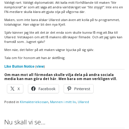
Väldigt rart. Väldigt diplomatiskt. Att kalla mitt förhållande till maken
“lite
komplicerat”
är som att säga att andra världskriget var
“lite stojigt”
. Inte ens en
FN-medlare skulla klara att gjuta olja på vågorna där.
Maken, som inte bara älskar Ullared utan även att kolla på tv-programmet,
totalvägrar. Han vägrar bli den nya Kjell.
Själv känner jag lite att det är det enda som skulle kunna få mig att åka till
Ullared. Vetskapen om att få makens dårskaper filmade. Och att jag själv kan
framstå som…lugnet själv?
Men näe, det faller på att maken vägrar bjucka på sig själv.
Tala om för honom att han är skitfånig.
Like Button Notice
view
(
)
Om man mot all förmodan skulle vilja dela på andra sociala
media kan man göra det här. Men bara om man verkligen vill.
X
Facebook
Pinterest
Posted in
Klimakteriekossan
,
Mannen i mitt liv
,
Ullared
Nu skall vi se…