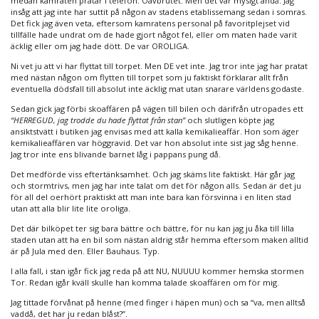
medan kamraten pratar i telefon. Oavbrutet. Men det var mysigt ändå. Jag
insåg att jag inte har suttit på någon av stadens etablissemang sedan i somras.
Det fick jag även veta, eftersom kamratens personal på favoritplejset vid
tillfälle hade undrat om de hade gjort något fel, eller om maten hade varit
äcklig eller om jag hade dött. De var OROLIGA.
Ni vet ju att vi har flyttat till torpet. Men DE vet inte. Jag tror inte jag har pratat
med nästan någon om flytten till torpet som ju faktiskt förklarar allt från
eventuella dödsfall till absolut inte äcklig mat utan snarare världens godaste.
Sedan gick jag förbi skoaffären på vägen till bilen och därifrån utropades ett
“HERREGUD, jag trodde du hade flyttat från stan”
och slutligen köpte jag
ansiktstvätt i butiken jag envisas med att kalla kemikalieaffär. Hon som äger
kemikalieaffären var höggravid. Det var hon absolut inte sist jag såg henne.
Jag tror inte ens blivande barnet låg i pappans pung då.
Det medförde viss eftertänksamhet. Och jag skäms lite faktiskt. Här går jag
och stormtrivs, men jag har inte talat om det för någon alls. Sedan är det ju
för all del oerhört praktiskt att man inte bara kan försvinna i en liten stad
utan att alla blir lite lite oroliga.
Det där bilköpet ter sig bara bättre och bättre, för nu kan jag ju åka till lilla
staden utan att ha en bil som nästan aldrig står hemma eftersom maken alltid
är på Jula med den. Eller Bauhaus. Typ.
I alla fall, i stan igår fick jag reda på att NU, NUUUU kommer hemska stormen
Tor. Redan igår kväll skulle han komma talade skoaffären om för mig.
Jag tittade förvånat på henne (med finger i häpen mun) och sa “va, men alltså
vaddå, det har ju redan blåst?”.