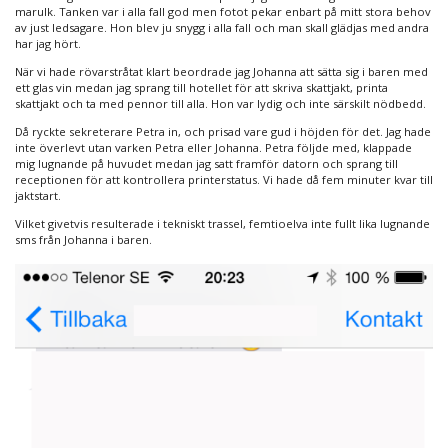
marulk. Tanken var i alla fall god men fotot pekar enbart på mitt stora behov
av just ledsagare. Hon blev ju snygg i alla fall och man skall glädjas med andra
har jag hört.
När vi hade rövarstråtat klart beordrade jag Johanna att sätta sig i baren med
ett glas vin medan jag sprang till hotellet för att skriva skattjakt, printa
skattjakt och ta med pennor till alla. Hon var lydig och inte särskilt nödbedd.
Då ryckte sekreterare Petra in, och prisad vare gud i höjden för det. Jag hade
inte överlevt utan varken Petra eller Johanna. Petra följde med, klappade
mig lugnande på huvudet medan jag satt framför datorn och sprang till
receptionen för att kontrollera printerstatus. Vi hade då fem minuter kvar till
jaktstart.
Vilket givetvis resulterade i tekniskt trassel, femtioelva inte fullt lika lugnande
sms från Johanna i baren.