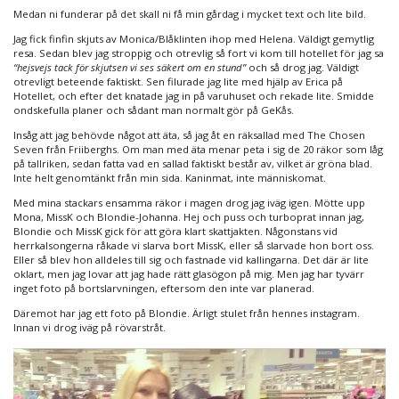
Medan ni funderar på det skall ni få min gårdag i mycket text och lite bild.
Jag fick finfin skjuts av Monica/Blåklinten ihop med Helena. Väldigt gemytlig
resa. Sedan blev jag stroppig och otrevlig så fort vi kom till hotellet för jag sa
“hejsvejs tack för skjutsen vi ses säkert om en stund”
och så drog jag. Väldigt
otrevligt beteende faktiskt. Sen filurade jag lite med hjälp av Erica på
Hotellet, och efter det knatade jag in på varuhuset och rekade lite. Smidde
ondskefulla planer och sådant man normalt gör på GeKås.
Insåg att jag behövde något att äta, så jag åt en räksallad med The Chosen
Seven från Friiberghs. Om man med äta menar peta i sig de 20 räkor som låg
på tallriken, sedan fatta vad en sallad faktiskt består av, vilket är gröna blad.
Inte helt genomtänkt från min sida. Kaninmat, inte människomat.
Med mina stackars ensamma räkor i magen drog jag iväg igen. Mötte upp
Mona, MissK och Blondie-Johanna. Hej och puss och turboprat innan jag,
Blondie och MissK gick för att göra klart skattjakten. Någonstans vid
herrkalsongerna råkade vi slarva bort MissK, eller så slarvade hon bort oss.
Eller så blev hon alldeles till sig och fastnade vid kallingarna. Det där är lite
oklart, men jag lovar att jag hade rätt glasögon på mig. Men jag har tyvärr
inget foto på bortslarvningen, eftersom den inte var planerad.
Däremot har jag ett foto på Blondie. Ärligt stulet från hennes instagram.
Innan vi drog iväg på rövarstråt.