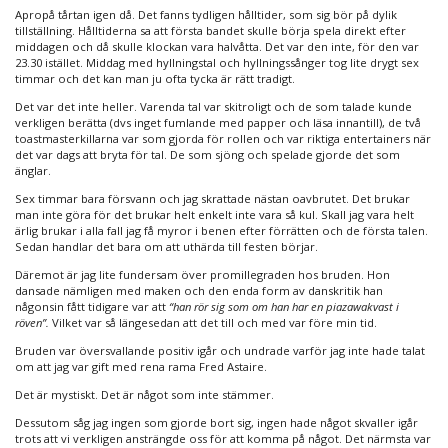
Apropå tårtan igen då. Det fanns tydligen hålltider, som sig bör på dylik
tillställning. Hålltiderna sa att första bandet skulle börja spela direkt efter
middagen och då skulle klockan vara halvåtta. Det var den inte, för den var
23.30 istället. Middag med hyllningstal och hyllningssånger tog lite drygt sex
timmar och det kan man ju ofta tycka är rätt tradigt.
Det var det inte heller. Varenda tal var skitroligt och de som talade kunde
verkligen berätta (dvs inget fumlande med papper och läsa innantill), de två
toastmasterkillarna var som gjorda för rollen och var riktiga entertainers när
det var dags att bryta för tal. De som sjöng och spelade gjorde det som
änglar.
Sex timmar bara försvann och jag skrattade nästan oavbrutet. Det brukar
man inte göra för det brukar helt enkelt inte vara så kul. Skall jag vara helt
ärlig brukar i alla fall jag få myror i benen efter förrätten och de första talen.
Sedan handlar det bara om att uthärda till festen börjar.
Däremot är jag lite fundersam över promillegraden hos bruden. Hon
dansade nämligen med maken och den enda form av danskritik han
någonsin fått tidigare var att
“han rör sig som om han har en piazawakvast i
röven”.
Vilket var så längesedan att det till och med var före min tid.
Bruden var översvallande positiv igår och undrade varför jag inte hade talat
om att jag var gift med rena rama Fred Astaire.
Det är mystiskt. Det är något som inte stämmer.
Dessutom såg jag ingen som gjorde bort sig, ingen hade något skvaller igår
trots att vi verkligen ansträngde oss för att komma på något. Det närmsta var