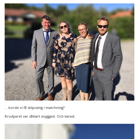
… borde vi få stilpoäng i matchning?
Brudparet var såklart snyggast. Och kärast.