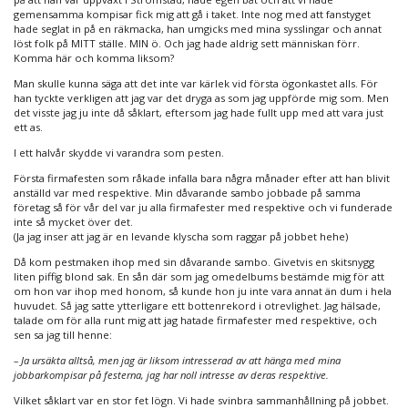
gemensamma kompisar fick mig att gå i taket. Inte nog med att fanstyget
hade seglat in på en räkmacka, han umgicks med mina sysslingar och annat
löst folk på MITT ställe. MIN ö. Och jag hade aldrig sett människan förr.
Komma här och komma liksom?
Man skulle kunna säga att det inte var kärlek vid första ögonkastet alls. För
han tyckte verkligen att jag var det dryga as som jag uppförde mig som. Men
det visste jag ju inte då såklart, eftersom jag hade fullt upp med att vara just
ett as.
I ett halvår skydde vi varandra som pesten.
Första firmafesten som råkade infalla bara några månader efter att han blivit
anställd var med respektive. Min dåvarande sambo jobbade på samma
företag så för vår del var ju alla firmafester med respektive och vi funderade
inte så mycket över det.
(Ja jag inser att jag är en levande klyscha som raggar på jobbet hehe)
Då kom pestmaken ihop med sin dåvarande sambo. Givetvis en skitsnygg
liten piffig blond sak. En sån där som jag omedelbums bestämde mig för att
om hon var ihop med honom, så kunde hon ju inte vara annat än dum i hela
huvudet. Så jag satte ytterligare ett bottenrekord i otrevlighet. Jag hälsade,
talade om för alla runt mig att jag hatade firmafester med respektive, och
sen sa jag till henne:
– Ja ursäkta alltså, men jag är liksom intresserad av att hänga med mina
jobbarkompisar på festerna, jag har noll intresse av deras respektive.
Vilket såklart var en stor fet lögn. Vi hade svinbra sammanhållning på jobbet.