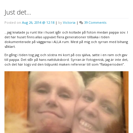
Just det…
on
Posted on
Aug 26, 2014 @ 12:18
|
by
Victoria
|
39 Comments
Just
det…
…jag knatade ju runt lite i huset igår och kollade på foton medan pappa sov. I
det här huset finns allas uppväxt flera generationer tillbaka i tiden
dokumenterade på väggarna i ALLA rum. Mest på mig och syrran med bihang
såklart.
En gång i tiden tog jag och söstra mi kort på oss själva, satte i en ram och gav
till pappa. Det står på hans nattduksbord. Syrran är fotogenisk, jag är inte det,
och det här togs vid den tidpunkt maken refererar till som “flataperioden”.