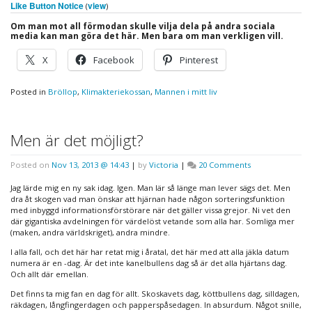
Like Button Notice
view
(
)
Om man mot all förmodan skulle vilja dela på andra sociala
media kan man göra det här. Men bara om man verkligen vill.
X
Facebook
Pinterest
Posted in
Bröllop
,
Klimakteriekossan
,
Mannen i mitt liv
Men är det möjligt?
on
Posted on
Nov 13, 2013 @ 14:43
|
by
Victoria
|
20 Comments
Men
är
Jag lärde mig en ny sak idag. Igen. Man lär så länge man lever sägs det. Men
det
dra åt skogen vad man önskar att hjärnan hade någon sorteringsfunktion
möjligt?
med inbyggd informationsförstörare när det gäller vissa grejor. Ni vet den
där gigantiska avdelningen för värdelöst vetande som alla har. Somliga mer
(maken, andra världskriget), andra mindre.
I alla fall, och det här har retat mig i åratal, det här med att alla jäkla datum
numera är en -dag. Är det inte kanelbullens dag så är det alla hjärtans dag.
Och allt där emellan.
Det finns ta mig fan en dag för allt. Skoskavets dag, köttbullens dag, silldagen,
räkdagen, långfingerdagen och papperspåsedagen. In absurdum. Något snille,