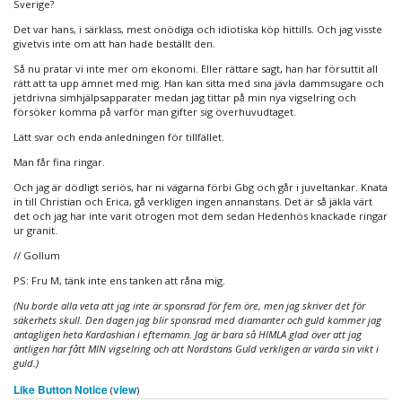
Sverige?
Det var hans, i särklass, mest onödiga och idiotiska köp hittills. Och jag visste
givetvis inte om att han hade beställt den.
Så nu pratar vi inte mer om ekonomi. Eller rättare sagt, han har försuttit all
rätt att ta upp ämnet med mig. Han kan sitta med sina jävla dammsugare och
jetdrivna simhjälpsapparater medan jag tittar på min nya vigselring och
försöker komma på varför man gifter sig överhuvudtaget.
Lätt svar och enda anledningen för tillfället.
Man får fina ringar.
Och jag är dödligt seriös, har ni vägarna förbi Gbg och går i juveltankar. Knata
in till Christian och Erica, gå verkligen ingen annanstans. Det är så jäkla värt
det och jag har inte varit otrogen mot dem sedan Hedenhös knackade ringar
ur granit.
// Gollum
PS: Fru M, tänk inte ens tanken att råna mig.
(Nu borde alla veta att jag inte är sponsrad för fem öre, men jag skriver det för
säkerhets skull. Den dagen jag blir sponsrad med diamanter och guld kommer jag
antagligen heta Kardashian i efternamn. Jag är bara så HIMLA glad över att jag
äntligen har fått MIN vigselring och att Nordstans Guld verkligen är värda sin vikt i
guld.)
Like Button Notice
view
(
)