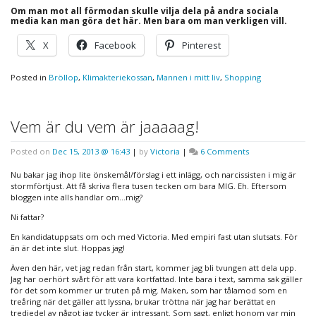
Om man mot all förmodan skulle vilja dela på andra sociala
media kan man göra det här. Men bara om man verkligen vill.
X
Facebook
Pinterest
Posted in
Bröllop
,
Klimakteriekossan
,
Mannen i mitt liv
,
Shopping
Vem är du vem är jaaaaag!
on
Posted on
Dec 15, 2013 @ 16:43
|
by
Victoria
|
6 Comments
Vem
är
Nu bakar jag ihop lite önskemål/förslag i ett inlägg, och narcissisten i mig är
du
stormförtjust. Att få skriva flera tusen tecken om bara MIG. Eh. Eftersom
vem
bloggen inte alls handlar om…mig?
är
Ni fattar?
jaaaaag!
En kandidatuppsats om och med Victoria. Med empiri fast utan slutsats. För
än är det inte slut. Hoppas jag!
Även den här, vet jag redan från start, kommer jag bli tvungen att dela upp.
Jag har oerhört svårt för att vara kortfattad. Inte bara i text, samma sak gäller
för det som kommer ur truten på mig. Maken, som har tålamod som en
treåring när det gäller att lyssna, brukar tröttna när jag har berättat en
tredjedel av något jag tycker är intressant. Som sagt, enligt honom var min