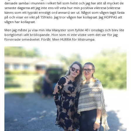
dansade samba i munnen i vilket fall som helst och jag har ätit så mycket de
senaste dagarna att jag inte ens vill veta hur min positiva viktresa (viktresa
känns som ett typiskt ernstigt ord annars) ser ut. Något som vågen tagit fasta
på och visar en vikt på 159 kilo. Jag tror vågen har kollapsat. Jag HOPPAS att
vågen har kollapsat.
Men jag måste ju visa min lilla lillasyster som fyllde 40 i onsdags och blev lite
bortglömd i allt bröllopande. Hon som ni inte visste vem det var för jag
förvirrade omedvetet. Förlåt. Men HURRA för lillstrumpa.