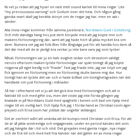
Ni vet ju redan att jag hyser en näst intill osund kärlek till mina ringar. Lite
“my precioussssss-varning” och Gollum över det hela. Och någon gång
ganska snart skall jag berätta storyn om de ringar jag har, men en sak i
sänder.
Alla mina ringar kommer från samma juvelerare,
Nordstans Guld i Göteborg
.
Och mitt ständiga häng hos just dem började med att jag köpte min och
makens förlovningsring där, samt att jag hade hört så jäkla mycket bra om
dem. Numera vet jag att folk åker från långväga just för att handla hos dem så
det där med att de är jävligt bra verkar ju inte bara vara jag som tycker.
Nåväl, förlovningen var ju en halv evighet sedan och dessutom väldigt
nervös eftersom maken tyckte förlovningar var sjukt töntigt så jag köpte
ringarna på eget bevåg och “friade”. Fast jag friade inte, jag var nöjd om jag
fick igenom en förlovning men en förlovning skulle banne mig ske. Hur
töntigt han än tyckte det var och vi hade bråkat om töntighetsgraden när det
handlade om just förlovning i månader.
Så här i efterhand vet vi ju att det gick bra med förlovningen och att vi
faktiskt till och med gifte oss, men det visste jag inte första gången jag
knatade in på Nordstans Guld med spaghetti i benen och bad om hjälp med
ringar till en ovillig karl. Och hjälp fick jag. I första hand av Christian (som äger
plejset) och Erica (som har jobbat där ungefär skitlänge).
Det är oerhört svårt att undvika att bli kompis med Christian och Erica, för att
de är så jäkla svintrevliga och engagerade, under en period kändes det som
att jag hängde där i tid och otid. Det grejades med gamla ringar, nya ringar
och de fick till och med helt fria händer när det gäller en av mina ringar.