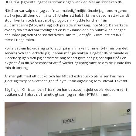
HELT fria. Jag visste inget alls förrän ringen var klar. Mer än storleken då.
När Stor var valp och jag var “mammaledig” miljötränade jag honom genom
att åka just till dem och hälsa på. Under ett halvår känns det som att vi var där
stup i kvarten och kissade på guldgolven, knyckte lunchen från
guldsmederna (Stor, inte jag) och pratade strunt (jag, inte Stor). De verkade
även tycka att det var trevligt att en butikshund och en butikskund hängde
där. Både jag och Stor stormtrivdes i alla fall, det går liksom inte att INTE
trivas i ringhimlen.
Förra veckan lackade jag ju först ur på min make nummer två (mer om det
senare) och sen lackade jag ur ännu mer på maken. Ungefär då hamnade vi i
Göteborg igen och jag bestämde mig för att göra det jag har skjutit på i en
evighet, åka till Nordstans för att få värderingsintyg samt se om de kunde fixa
min drömring.
Är man gift med ett pucko och har fått ett extrapucko på halsen har man
gjort sig förtjänt av att äntligen få byta ut sin vigselring som utlovat. Faktiskt.
Säg hej till Christian och Erica (hon har dessutom sjukt coola kids som var i
butiken och hälsade på samtidigt som jag var där i FYRA timmar).