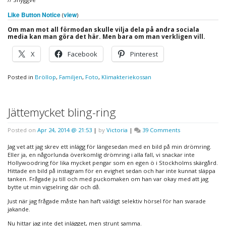
Like Button Notice
view
(
)
Om man mot all förmodan skulle vilja dela på andra sociala
media kan man göra det här. Men bara om man verkligen vill.
X
Facebook
Pinterest
Posted in
Bröllop
,
Familjen
,
Foto
,
Klimakteriekossan
Jättemycket bling-ring
on
Posted on
Apr 24, 2014 @ 21:53
|
by
Victoria
|
39 Comments
Jättemycket
bling-
Jag vet att jag skrev ett inlägg för längesedan med en bild på min drömring.
ring
Eller ja, en någorlunda överkomlig drömring i alla fall, vi snackar inte
Hollywoodring för lika mycket pengar som en egen ö i Stockholms skärgård.
Hittade en bild på instagram för en evighet sedan och har inte kunnat släppa
tanken. Frågade ju till och med puckomaken om han var okay med att jag
bytte ut min vigselring där och då.
Just när jag frågade måste han haft väldigt selektiv hörsel för han svarade
jakande.
Nu hittar jag inte det inlägget, men strunt samma.