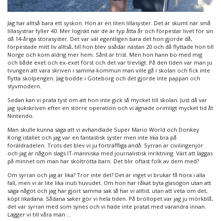
Jag har alltså bara ett syskon. Hon är en liten lillasyster. Det är skumt när små
lillasystrar fyller 40. Mer logiskt när de är typ åtta år och förpestar livet för sin
då 14-åriga storasyster. Det var väl egentligen bara det hon gjorde då,
förpestade mitt liv alltså, till hon blev sisådär nästan 20 och då flyttade hon till
Norge och kom aldrig mer hem. Sånt är trist. Men hon hann bo med mig
och både exet och ex-exet först och det var trevligt. På den tiden var man ju
tvungen att vara skriven i samma kommun man ville gå i skolan och fick inte
flytta skolpengen. Jag bodde i Göteborg och det gjorde inte pappan och
styvmodern.
Sedan kan vi prata tyst om att hon inte gick så mycket till skolan. Just då var
jag sjukskriven efter en större operation och vi ägnade orimligt mycket tid åt
Nintendo.
Man skulle kunna säga att vi avhandlade Super Mario World och Donkey
Kong istället och jag var en fantastisk syster men inte lika bra på
föräldradelen. Trots det blev vi ju förträffliga ändå. Syrran är civilingenjör
och jag är någon slags IT-människa med journalistisk inriktning. Värt att läggas
på minnet om man har skoltrötta barn. Det blir oftast folk av dem med?
Om syrran och jag är lika? Tror inte det? Det är inget vi brukar få höra i alla
fall, men vi är lite lika inuti huvudet. Om hon har råkat byta glasögon utan att
säga något och jag har gjort samma sak så har vi alltid, utan att veta om det,
köpt likadana. Sådana saker gör vi hela tiden. På bröllopet var jag ju mörkblå,
det var syrran med som synes och vi hade inte pratat med varandra innan.
Lägger vi till våra män …