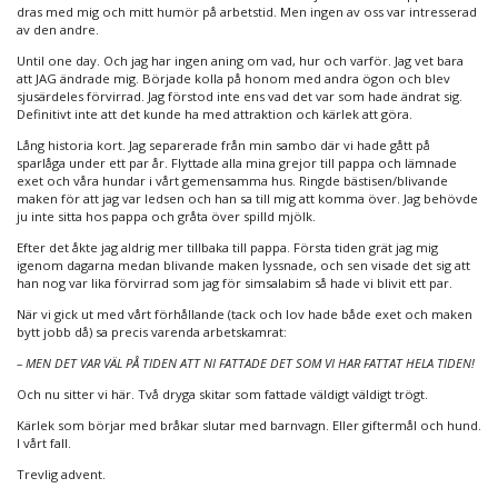
dras med mig och mitt humör på arbetstid. Men ingen av oss var intresserad
av den andre.
Until one day. Och jag har ingen aning om vad, hur och varför. Jag vet bara
att JAG ändrade mig. Började kolla på honom med andra ögon och blev
sjusärdeles förvirrad. Jag förstod inte ens vad det var som hade ändrat sig.
Definitivt inte att det kunde ha med attraktion och kärlek att göra.
Lång historia kort. Jag separerade från min sambo där vi hade gått på
sparlåga under ett par år. Flyttade alla mina grejor till pappa och lämnade
exet och våra hundar i vårt gemensamma hus. Ringde bästisen/blivande
maken för att jag var ledsen och han sa till mig att komma över. Jag behövde
ju inte sitta hos pappa och gråta över spilld mjölk.
Efter det åkte jag aldrig mer tillbaka till pappa. Första tiden grät jag mig
igenom dagarna medan blivande maken lyssnade, och sen visade det sig att
han nog var lika förvirrad som jag för simsalabim så hade vi blivit ett par.
När vi gick ut med vårt förhållande (tack och lov hade både exet och maken
bytt jobb då) sa precis varenda arbetskamrat:
– MEN DET VAR VÄL PÅ TIDEN ATT NI FATTADE DET SOM VI HAR FATTAT HELA TIDEN!
Och nu sitter vi här. Två dryga skitar som fattade väldigt väldigt trögt.
Kärlek som börjar med bråkar slutar med barnvagn. Eller giftermål och hund.
I vårt fall.
Trevlig advent.