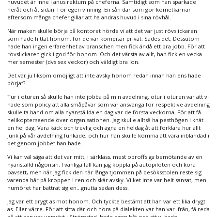
huvudet är inne i anus rektum på cheferna. Samtidigt som han sparkade
neråt och åt sidan. För egen vinning. En sån där som gör kometkarriär
eftersom många chefer gillar att ha andras huvud i sina rövhål.
När maken skulle börja på kontoret hörde vi att det var just rövslickaren
som hade hittat honom, för de var kompisar privat. Sades det. Dessutom
hade han ingen erfarenhet av branschen men fick ändå ett bra jobb. För att
rövslickaren gick i god för honom. Och det värsta av allt, han fick en vecka
mer semester (dvs sex veckor) och väldigt bra lön.
Det var ju liksom omöjligt att inte avsky honom redan innan han ens hade
börjat?
Tur i oturen så skulle han inte jobba på min avdelning, otur i oturen var att vi
hade som policy att alla småpåvar som var ansvariga för respektive avdelning
skulle ta hand om alla nyanställda en dag var de första veckorna. För att få
helikopterseende över organisationen. Jag skulle alltså ha pesthögen i knät
en hel dag. Vara käck och trevlig och ägna en heldag åt att förklara hur allt
junk på vår avdelning funkade, och hur han skulle komma att vara inblandad i
det genom jobbet han hade.
Vi kan väl säga att det var mitt, i särklass, mest oproffsiga bemötande av en
nyanställd någonsin. I vanliga fall kan jag koppla på autopiloten och köra
oavsett, men när jag fick den här långa tjommen på besöksstolen reste sig
varenda hår på kroppen i ren och skär avsky. Vilket inte var helt sansat, men
humöret har bättrat sig en…gnutta sedan dess.
Jag var ett drygt as mot honom. Och tyckte bestämt att han var ett lika drygt
as. Eller värre. För att sitta där och höra på dialekten var han var ifrån, få reda
på att han var uppväxt i Strömstad, hade egen båt och att vi hade