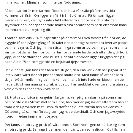
mina kusiner. Minus en som inte var född ännu.
På den där ön är min farmor född, och hela vår släkt på farmors sida
kommer därifrån. Ön ligger en fjärt från Strömstad. På ön som ligger
tvärsöver viken, den syns inte i bild eftersom klipporna och sjöboden
skymmer den, där spenderade maken sina somrar som barn eftersom hans
mamma hade anknytning dit.
Tomten som alla vi skitungar sitter på är farmors och farfars från början, de
byggde kåken någon gång på 40-talet och den togs sedermera över av pappa
och hans syrra. Och jag minns nästan inga sommarlov och helger som vi inte
var där. Både när farmor och farfar fortfarande levde och efter de gick bort.
Japp, vi har fortfarande kvar huset. Och vid sjöboden ligger bryggan där jag
hade Albin 25:an som gjorde en bejublad tjejsemester.
Där vi har stugan finns det bara tre stugor, den ena var kiosk när jag var liten.
Inte vidare värst bebott just där med andra ord. Med tanke på att det bara
skiljer två år mellan mig och maken och hans ö inte hade en kiosk men de
hade båt, så kan man ju lätt räkna ut att vi har snubblat över varandra utan att
veta om det redan från koltåldern.
Så, trots att vi båda är ungefär lika gamla, var på grannöarna på somrarna
och rörde oss i Strömstad som äldre, han mer än jag såklart eftersom han är
född och uppvuxen mitt i stan, så träffades vi inte förrän han blev anställd i
Göteborg på samma företag som jag hade durchfall. Och som jag avskydde
honom redan innan han började.
Det fanns en otrevlig prick på vårt kontor. Som verkligen utmärkte sig som
en otrevlig prick. Samma ålder men den där typen som slickar röv tills hela