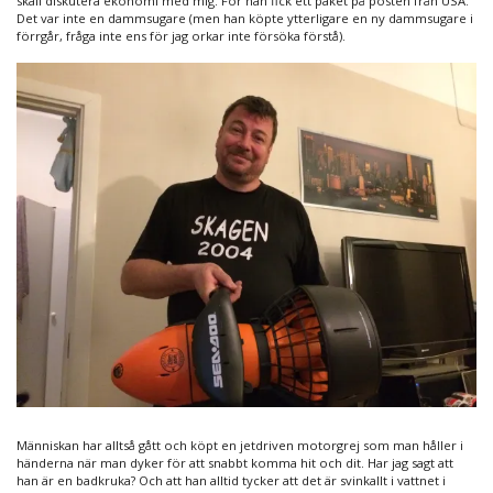
skall diskutera ekonomi med mig. För han fick ett paket på posten från USA.
Det var inte en dammsugare (men han köpte ytterligare en ny dammsugare i
förrgår, fråga inte ens för jag orkar inte försöka förstå).
Människan har alltså gått och köpt en jetdriven motorgrej som man håller i
händerna när man dyker för att snabbt komma hit och dit. Har jag sagt att
han är en badkruka? Och att han alltid tycker att det är svinkallt i vattnet i