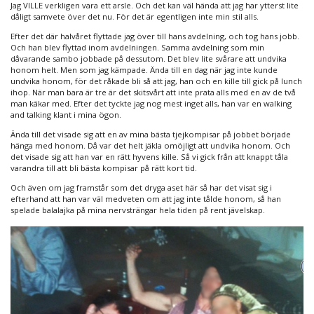
Jag VILLE verkligen vara ett arsle. Och det kan väl hända att jag har ytterst lite
dåligt samvete över det nu. För det är egentligen inte min stil alls.
Efter det där halvåret flyttade jag över till hans avdelning, och tog hans jobb.
Och han blev flyttad inom avdelningen. Samma avdelning som min
dåvarande sambo jobbade på dessutom. Det blev lite svårare att undvika
honom helt. Men som jag kämpade. Ända till en dag när jag inte kunde
undvika honom, för det råkade bli så att jag, han och en kille till gick på lunch
ihop. När man bara är tre är det skitsvårt att inte prata alls med en av de två
man käkar med. Efter det tyckte jag nog mest inget alls, han var en walking
and talking klant i mina ögon.
Ända till det visade sig att en av mina bästa tjejkompisar på jobbet började
hänga med honom. Då var det helt jäkla omöjligt att undvika honom. Och
det visade sig att han var en rätt hyvens kille. Så vi gick från att knappt tåla
varandra till att bli bästa kompisar på rätt kort tid.
Och även om jag framstår som det dryga aset här så har det visat sig i
efterhand att han var väl medveten om att jag inte tålde honom, så han
spelade balalajka på mina nervsträngar hela tiden på rent jävelskap.