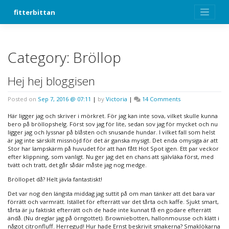
Skip
fitterbittan
to
content
Category:
Bröllop
Hej hej bloggisen
on
Posted on
Sep 7, 2016 @ 07:11
|
by
Victoria
|
14 Comments
Hej
hej
Här ligger jag och skriver i mörkret. För jag kan inte sova, vilket skulle kunna
bloggisen
bero på bröllopshelg. Först sov jag för lite, sedan sov jag för mycket och nu
ligger jag och lyssnar på blåsten och snusande hundar. I vilket fall som helst
är jag inte särskilt missnöjd för det är ganska mysigt. Det enda omysiga är att
Stor har lampskärm på huvudet för att han fått Hot Spot igen. Ett par veckor
efter klippning, som vanligt. Nu ger jag det en chans att självläka först, med
tvätt och tratt, det går sådär måste jag nog medge.
Bröllopet då? Helt jävla fantastiskt!
Det var nog den längsta middag jag suttit på om man tänker att det bara var
förrätt och varmrätt. Istället för efterrätt var det tårta och kaffe. Sjukt smart,
tårta är ju faktiskt efterrätt och de hade inte kunnat få en godare efterrätt
ändå. (Nu dreglar jag på örngottet). Browniebotten, hallonmousse och klätt i
något citronfluff. Herregud! Hur hade Ernst beskrivit smakerna? Smaklökarna