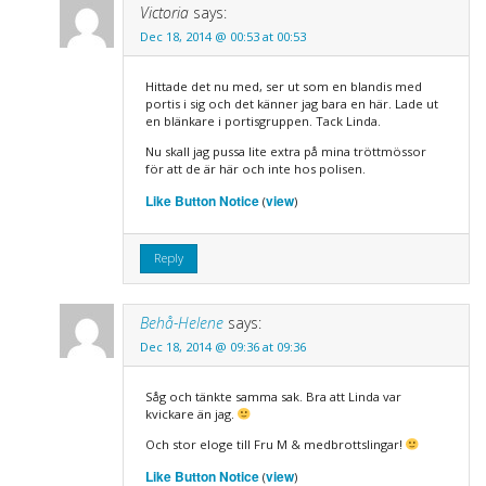
Victoria
says:
Dec 18, 2014 @ 00:53 at 00:53
Hittade det nu med, ser ut som en blandis med
portis i sig och det känner jag bara en här. Lade ut
en blänkare i portisgruppen. Tack Linda.
Nu skall jag pussa lite extra på mina tröttmössor
för att de är här och inte hos polisen.
Like Button Notice
view
(
)
Reply
Behå-Helene
says:
Dec 18, 2014 @ 09:36 at 09:36
Såg och tänkte samma sak. Bra att Linda var
kvickare än jag.
Och stor eloge till Fru M & medbrottslingar!
Like Button Notice
view
(
)