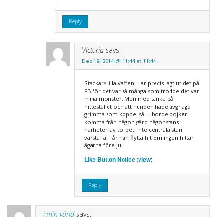
Reply
Victoria
says:
Dec 18, 2014 @ 11:44 at 11:44
Stackars lilla vaffen. Har precis lagt ut det på
FB för det var så många som trodde det var
mina monster. Men med tanke på
hittestället och att hunden hade avgnagd
grimma som koppel så … borde pojken
komma från någon gård någonstans i
närheten av torpet. Inte centrala stan. I
värsta fall får han flytta hit om ingen hittar
ägarna före jul.
Like Button Notice
view
(
)
Reply
i min värld
says: