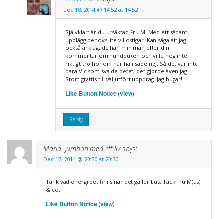
Dec 18, 2014 @ 14:52 at 14:52
Självklart är du ursäktad Fru M. Med ett sådant
upplägg behövs lite villostigar. Kan säga att jag
också anklagade han min man efter din
kommentar om hundduken och ville nog inte
riktigt tro honom när han sade nej. Så det var inte
bara Vic som svalde betet, det gjorde även jag.
Stort grattis till väl utfört uppdrag. Jag bugar!
Like Button Notice
view
(
)
Reply
Maria -jumbon med ett liv
says:
Dec 17, 2014 @ 20:30 at 20:30
Tänk vad energi det finns när det gäller bus. Tack Fru M(us)
& co.
Like Button Notice
view
(
)