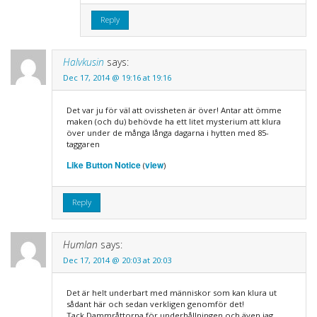
Reply
Halvkusin
says:
Dec 17, 2014 @ 19:16 at 19:16
Det var ju för väl att ovissheten är över! Antar att ömme
maken (och du) behövde ha ett litet mysterium att klura
över under de många långa dagarna i hytten med 85-
taggaren
Like Button Notice
view
(
)
Reply
Humlan
says:
Dec 17, 2014 @ 20:03 at 20:03
Det är helt underbart med människor som kan klura ut
sådant här och sedan verkligen genomför det!
Tack Dammråttorna för underhållningen och även jag