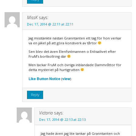
MissK
says:
Dec 17, 2014 @ 22:11 at 22:11
Jag misstänkte nästan Granntanten ett tag för hon verkar
va en jäkel på att göra konstverk av tårtor
Sen blev det även Elenfsntmannen o Enlisailivet efter
FruM’s bortkollring där
Men tackar FruM och övriga inblandade Dammråttor för
detta mysteriet på hurtigrutten
Like Button Notice
view
(
)
Reply
Victoria
says:
Dec 17, 2014 @ 22:13 at 22:13
Jag hade även jag lite tankar på Granntanten och