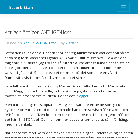
Skip
fitterbittan
to
content
Äntligen äntligen ÄNTLIGEN löst
Posted on
Dec 17, 2014 @ 17:54
|
by
Victoria
Lättnadens suck och allt det där för herregudihimmelen vad det höll på att
driva mig förbi vansinnets gräns. ALLA var till slut misstänkta. Hela världen,
mig själv inkluderad. Jag trodde på fullaste allvar att det kunde hända att jag
hade gjort det utan att veta om det och den tanken är ju fascinerande
vanvettig faktiskt. Sedan blev det en knorr på det som inte ens Master
Dammråtta visste om faktiskt, mer om det senare.
I alla fall. Först och främst (sorry Master Dammråtta) kudos till Margareta
(eller Maggan som hon tydligen kallas) som jag skrev om i början av
mysteriet, efter första tallriken. Här är det
inlägget.
Men där hade jag missuppfattat, Margareta var inte en av de som gick i
hytten. Hon var däremot den som hade hand om servisen för maken och
svärfar och det var även hon som var en del i kvartetten som genomförde
det här. En STOR del. Och nu kommer det vara komplicerat så ni får hänga
med helt enkelt.
När det första fatet kom och maken började sin egen undersökning på båten
tog han med sig lappen upp till middagen för att fråga just Maggan om hon