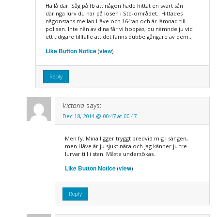
Hallå där! Såg på fb att någon hade hittat en svart sån
däringa lurv du har på lösen i Std-området.. Hittades
någonstans mellan Håve och 164:an och är lämnad till
polisen. Inte nån av dina får vi hoppas, du nämnde ju vid
ett tidigare tillfälle att det fanns dubbelgångare av dem..
Like Button Notice
view
(
)
Reply
Victoria
says:
Dec 18, 2014 @ 00:47 at 00:47
Men fy. Mina ligger tryggt bredvid mig i sängen,
men Håve är ju sjukt nära och jag känner ju tre
lurvar till i stan. Måste undersökas.
Like Button Notice
view
(
)
Reply