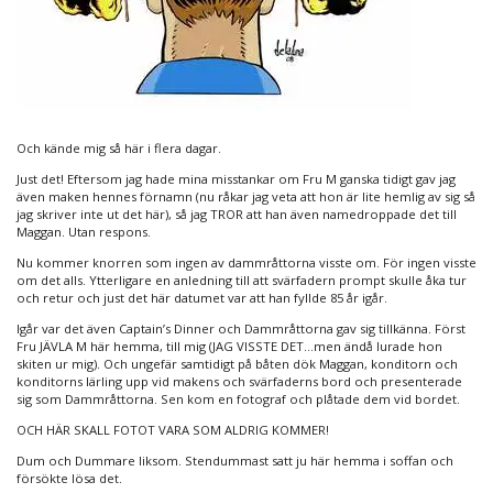
Och kände mig så här i flera dagar.
Just det! Eftersom jag hade mina misstankar om Fru M ganska tidigt gav jag
även maken hennes förnamn (nu råkar jag veta att hon är lite hemlig av sig så
jag skriver inte ut det här), så jag TROR att han även namedroppade det till
Maggan. Utan respons.
Nu kommer knorren som ingen av dammråttorna visste om. För ingen visste
om det alls. Ytterligare en anledning till att svärfadern prompt skulle åka tur
och retur och just det här datumet var att han fyllde 85 år igår.
Igår var det även Captain’s Dinner och Dammråttorna gav sig tillkänna. Först
Fru JÄVLA M här hemma, till mig (JAG VISSTE DET…men ändå lurade hon
skiten ur mig). Och ungefär samtidigt på båten dök Maggan, konditorn och
konditorns lärling upp vid makens och svärfaderns bord och presenterade
sig som Dammråttorna. Sen kom en fotograf och plåtade dem vid bordet.
OCH HÄR SKALL FOTOT VARA SOM ALDRIG KOMMER!
Dum och Dummare liksom. Stendummast satt ju här hemma i soffan och
försökte lösa det.