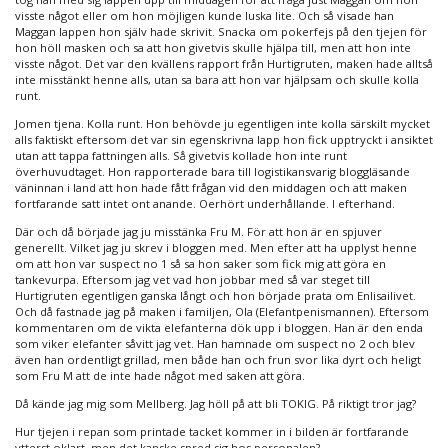
visste något eller om hon möjligen kunde luska lite. Och så visade han
Maggan lappen hon själv hade skrivit. Snacka om pokerfejs på den tjejen för
hon höll masken och sa att hon givetvis skulle hjälpa till, men att hon inte
visste något. Det var den kvällens rapport från Hurtigruten, maken hade alltså
inte misstänkt henne alls, utan sa bara att hon var hjälpsam och skulle kolla
runt.
Jomen tjena. Kolla runt. Hon behövde ju egentligen inte kolla särskilt mycket
alls faktiskt eftersom det var sin egenskrivna lapp hon fick upptryckt i ansiktet
utan att tappa fattningen alls. Så givetvis kollade hon inte runt
överhuvudtaget. Hon rapporterade bara till logistikansvarig bloggläsande
väninnan i land att hon hade fått frågan vid den middagen och att maken
fortfarande satt intet ont anande. Oerhört underhållande. I efterhand.
Där och då började jag ju misstänka Fru M. För att hon är en spjuver
generellt. Vilket jag ju skrev i bloggen med. Men efter att ha upplyst henne
om att hon var suspect no 1 så sa hon saker som fick mig att göra en
tankevurpa. Eftersom jag vet vad hon jobbar med så var steget till
Hurtigruten egentligen ganska långt och hon började prata om Enlisailivet.
Och då fastnade jag på maken i familjen, Ola (Elefantpenismannen). Eftersom
kommentaren om de vikta elefanterna dök upp i bloggen. Han är den enda
som viker elefanter såvitt jag vet. Han hamnade om suspect no 2 och blev
även han ordentligt grillad, men både han och frun svor lika dyrt och heligt
som Fru M att de inte hade något med saken att göra.
Då kände jag mig som Mellberg. Jag höll på att bli TOKIG. På riktigt tror jag?
Hur tjejen i repan som printade tacket kommer in i bilden är fortfarande
ytterst oklart, men det kanske spred sig hos personalen?