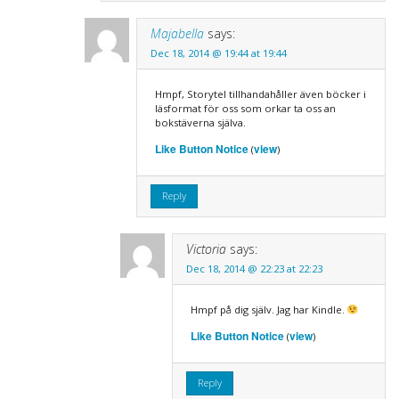
Majabella
says:
Dec 18, 2014 @ 19:44 at 19:44
Hmpf, Storytel tillhandahåller även böcker i
läsformat för oss som orkar ta oss an
bokstäverna själva.
Like Button Notice
view
(
)
Reply
Victoria
says:
Dec 18, 2014 @ 22:23 at 22:23
Hmpf på dig själv. Jag har Kindle.
Like Button Notice
view
(
)
Reply