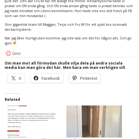
(Just det. Den där Fru M har ett läskigt bra minne. Kevlarbyxorna hade vi
pratat om EN enda gång. Och EN enda annan gång hade vi pratat kennlar och
jag hade berättat om Litens kennelnamn. Hon hade inte ens sett fotot på FB
som var min misstanke.)
Stor gigantisk kram till Maggan, Terje och Fru M för ett sjukt bra iscensatt
deckarmysterie.
När jag åker Hurtigruten kommer jag inte tala om det för någon alls. Och ge
igen
Gilla!
Om man mot all förmodan skulle vilja dela på andra sociala
media kan man göra det här. Men bara om man verkligen vill.
X
Facebook
Pinterest
Related