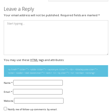
Leave a Reply
Your email address will not be published.
Required fields are marked
*
You may use these
HTML
tags and attributes:
<a href="" title=""> <abbr title=""> <acronym title=""> <b> <blockquote cite="">
<cite> <code> <del datetime=""> <em> <i> <q cite=""> <s> <strike> <strong>
Name
*
Email
*
Website
Notify me of follow-up comments by email.