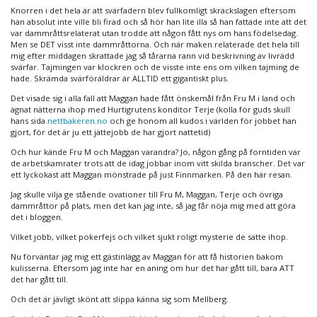
Knorren i det hela är att svärfadern blev fullkomligt skräckslagen eftersom
han absolut inte ville bli firad och så hör han lite illa så han fattade inte att det
var dammråttsrelaterat utan trodde att någon fått nys om hans födelsedag.
Men se DET visst inte dammråttorna. Och när maken relaterade det hela till
mig efter middagen skrattade jag så tårarna rann vid beskrivning av livrädd
svärfar. Tajmingen var klockren och de visste inte ens om vilken tajming de
hade. Skrämda svärföräldrar är ALLTID ett gigantiskt plus.
Det visade sig i alla fall att Maggan hade fått önskemål från Fru M i land och
ägnat nätterna ihop med Hurtigrutens konditor Terje (kolla för guds skull
hans sida
nettbakeren.no
och ge honom all kudos i världen för jobbet han
gjort, för det är ju ett jättejobb de har gjort nattetid)
Och hur kände Fru M och Maggan varandra? Jo, någon gång på forntiden var
de arbetskamrater trots att de idag jobbar inom vitt skilda branscher. Det var
ett lyckokast att Maggan mönstrade på just Finnmarken. På den här resan.
Jag skulle vilja ge stående ovationer till Fru M, Maggan, Terje och övriga
dammråttor på plats, men det kan jag inte, så jag får nöja mig med att göra
det i bloggen.
Vilket jobb, vilket pokerfejs och vilket sjukt roligt mysterie de satte ihop.
Nu förväntar jag mig ett gästinlägg av Maggan för att få historien bakom
kulisserna. Eftersom jag inte har en aning om hur det har gått till, bara ATT
det har gått till.
Och det är jävligt skönt att slippa känna sig som Mellberg.