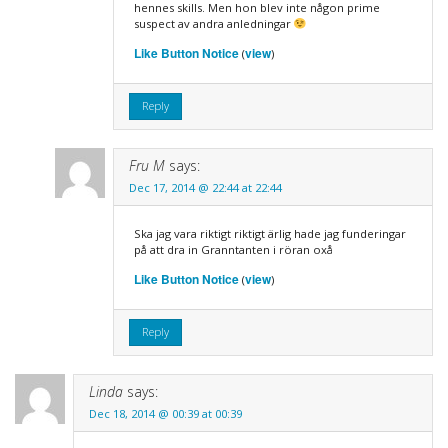
hennes skills. Men hon blev inte någon prime
suspect av andra anledningar
Like Button Notice
view
(
)
Reply
Fru M
says:
Dec 17, 2014 @ 22:44 at 22:44
Ska jag vara riktigt riktigt ärlig hade jag funderingar
på att dra in Granntanten i röran oxå
Like Button Notice
view
(
)
Reply
Linda
says:
Dec 18, 2014 @ 00:39 at 00:39