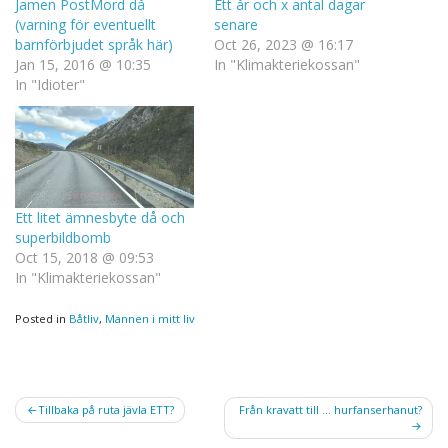
Jamen PostMord då
Ett år och x antal dagar
(varning för eventuellt
senare
barnförbjudet språk här)
Oct 26, 2023 @ 16:17
Jan 15, 2016 @ 10:35
In "Klimakteriekossan"
In "Idioter"
Ett litet ämnesbyte då och
superbildbomb
Oct 15, 2018 @ 09:53
In "Klimakteriekossan"
Posted in
Båtliv
,
Mannen i mitt liv
Post
Tillbaka på ruta jävla ETT?
Från kravatt till … hurfanserhanut?
navigation