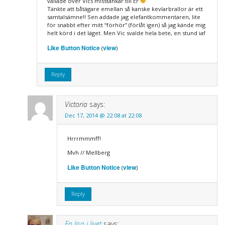
vallade över Vics misstankar till Er
Tänkte att båtägare emellan så kanske kevlarbrallor är ett
samtalsämne!! Sen addade jag elefantkommentaren, lite
för snabbt efter mitt “förhör” (förlåt igen) så jag kände mig
helt körd i det läget. Men Vic svalde hela bete, en stund iaf
Like Button Notice
view
(
)
Reply
Victoria
says:
Dec 17, 2014 @ 22:08 at 22:08
Hrrrmmmff!
Mvh // Mellberg
Like Button Notice
view
(
)
Reply
En lisa i livet
says: