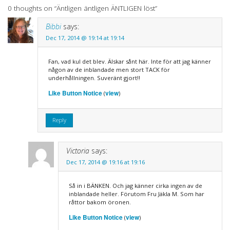
0 thoughts on “
Äntligen äntligen ÄNTLIGEN löst
”
Bibbi
says:
Dec 17, 2014 @ 19:14 at 19:14
Fan, vad kul det blev. Älskar sånt här. Inte för att jag känner
någon av de inblandade men stort TACK för
underhållningen. Suveränt gjort!!
Like Button Notice
view
(
)
Reply
Victoria
says:
Dec 17, 2014 @ 19:16 at 19:16
Så in i BÄNKEN. Och jag känner cirka ingen av de
inblandade heller. Förutom Fru Jäkla M. Som har
råttor bakom öronen.
Like Button Notice
view
(
)