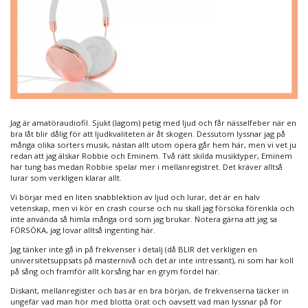
Jag är amatöraudiofil. Sjukt (lagom) petig med ljud och får nässelfeber när en
bra låt blir dålig för att ljudkvaliteten är åt skogen. Dessutom lyssnar jag på
många olika sorters musik, nästan allt utom opera går hem här, men vi vet ju
redan att jag älskar Robbie och Eminem. Två rätt skilda musiktyper, Eminem
har tung bas medan Robbie spelar mer i mellanregistret. Det kräver alltså
lurar som verkligen klarar allt.
Vi börjar med en liten snabblektion av ljud och lurar, det är en halv
vetenskap, men vi kör en crash course och nu skall jag försöka förenkla och
inte använda så himla många ord som jag brukar. Notera gärna att jag sa
FÖRSÖKA, jag lovar alltså ingenting här.
Jag tänker inte gå in på frekvenser i detalj (då BLIR det verkligen en
universitetsuppsats på masternivå och det är inte intressant), ni som har koll
på sång och framför allt körsång har en grym fördel här.
Diskant, mellanregister och bas är en bra början, de frekvenserna täcker in
ungefär vad man hör med blotta örat och oavsett vad man lyssnar på för