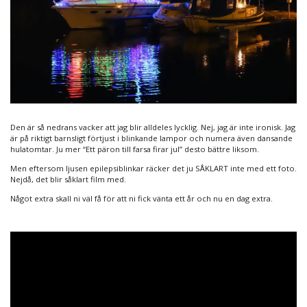
Den är så nedrans vacker att jag blir alldeles lycklig. Nej, jag är inte ironisk. Jag
är på riktigt barnsligt förtjust i blinkande lampor och numera även dansande
hulatomtar. Ju mer “Ett päron till farsa firar jul” desto bättre liksom.
Men eftersom ljusen epilepsiblinkar räcker det ju SÅKLART inte med ett foto.
Nejdå, det blir såklart film med.
Något extra skall ni väl få för att ni fick vänta ett år och nu en dag extra.