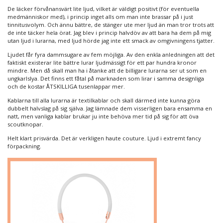
De läcker förvånansvärt lite ljud, vilket är väldigt positivt (för eventuella
medmänniskor med), i princip inget alls om man inte brassar på i just
tinnitusvolym. Och ännu bättre, de stänger ute mer ljud än man tror trots att
de inte täcker hela örat. Jag blev i princip halvdöv av att bara ha dem på mig
utan ljud i lurarna, med ljud hörde jag inte ett smack av omgivningens tjatter.
Ljudet får fyra dammsugare av fem möjliga. Av den enkla anledningen att det
faktiskt existerar lite bättre lurar ljudmässigt för ett par hundra kronor
mindre. Men då skall man ha i åtanke att de billigare lurarna ser ut som en
ungkarlslya. Det finns ett fåtal på marknaden som lirar i samma designliga
och de kostar ÅTSKILLIGA tusenlappar mer.
Kablarna till alla lurarna är textilkablar och skall därmed inte kunna göra
dubbelt halvslag på sig själva. Jag lämnade dem visserligen bara ensamma en
natt, men vanliga kablar brukar ju inte behöva mer tid på sig för att öva
scoutknopar.
Helt klart prisvärda. Det är verkligen haute couture. Ljud i extremt fancy
förpackning.