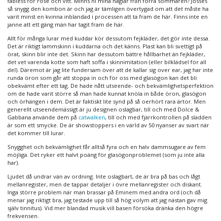
fäbless för rose och vitt. Minns ni mina naglar från förra sommaren? Jösses
så snygg den kombon är och jag är tämligen övertygad om att det måste ha
varit minst en kvinna inblandad i processen att ta fram de här. Finns inte en
janne att ett gäng män har tagit fram de här.
Allt för många lurar med kuddar kör dessutom fejkläder, det gör inte dessa.
Det är riktigt lammskinn i kuddarna och det känns. Plast kan bli svettigt på
örat, skinn blir inte det. Skinn har dessutom bättre hållbarhet än fejkläder,
det vet varenda kotte som haft soffa i skinnimitation (eller bilklädsel för all
del). Däremot är jag lite fundersam över att de kallar sig over ear, jag har inte
runda öron som går att stoppa in och för oss med glasögon kan det bli
obekvämt efter ett tag. De hade nått utseende- och bekvämlighetsperfektion
om de hade varit större så man hade kunnat knöla in både öron, glasögon
och örhängen i dem. Det är faktiskt lite synd på så oerhört rara ärtor. Men
generellt utseendemässigt är ju designen oslagbar, till och med Dolce &
Gabbana använde dem på
catwalken
, till och med fjärrkontrollen på sladden
är som ett smycke. De är showstoppers i en värld av 50 nyanser av svart när
det kommer till lurar.
Snygghet och bekvämlighet får alltså fyra och en halv dammsugare av fem
möjliga. Det ryker ett halvt poäng för glasögonproblemet (som ju inte alla
har).
Ljudet då undrar vän av ordning. Inte oslagbart, de är bra på bas och lågt
mellanregister, men de tappar detaljer i övre mellanregister och diskant.
Inga större problem när man brassar på Eminem med andra ord (och då
menar jag riktigt bra, jag testade upp till så hög volym att jag nästan gav mig
själv tinnitus). Vid mer blandad musik vill basen försöka dränka den högre
frekvensen.