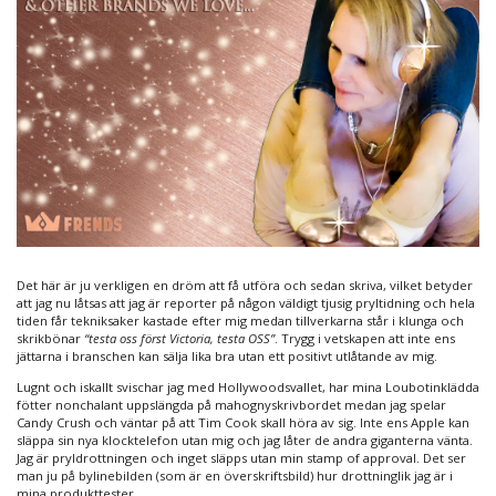
journalistik
–
rena
drömmen
Det här är ju verkligen en dröm att få utföra och sedan skriva, vilket betyder
att jag nu låtsas att jag är reporter på någon väldigt tjusig pryltidning och hela
tiden får tekniksaker kastade efter mig medan tillverkarna står i klunga och
skrikbönar
“testa oss först Victoria, testa OSS”
. Trygg i vetskapen att inte ens
jättarna i branschen kan sälja lika bra utan ett positivt utlåtande av mig.
Lugnt och iskallt svischar jag med Hollywoodsvallet, har mina Loubotinklädda
fötter nonchalant uppslängda på mahognyskrivbordet medan jag spelar
Candy Crush och väntar på att Tim Cook skall höra av sig. Inte ens Apple kan
släppa sin nya klocktelefon utan mig och jag låter de andra giganterna vänta.
Jag är pryldrottningen och inget släpps utan min stamp of approval. Det ser
man ju på bylinebilden (som är en överskriftsbild) hur drottninglik jag är i
mina produkttester.