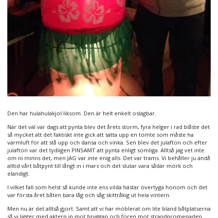
Den har hulahulakjol liksom. Den är helt enkelt oslagbar.
När det väl var dags att pynta blev det årets storm, fyra helger i rad blåste det
så mycket att det faktiskt inte gick att sätta upp en tomte som måste ha
varmluft för att stå upp och dansa och vinka. Sen blev det julafton och efter
julafton var det tydligen PINSAMT att pynta enligt somliga. Alltså jag vet inte
om ni minns det, men JAG var inte enig alls. Det var trams. Vi behåller ju ändå
alltid vårt båtpynt till långt in i mars och det slutar vara sådär mörk och
eländigt.
I vilket fall som helst så kunde inte ens vilda hästar övertyga honom och det
var första året båten bara låg och såg skittråkig ut hela vintern.
Men nu är det alltså gjort. Samt att vi har möblerat om lite bland båtplatserna
så vi ligger med aktern in mot bryggan och fören mot strandpromenaden.