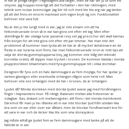
in ear är piffiga färger i regnbågens alla färger, men de här ser ju ut som ett
smycke. Jag hoppas innerligt att det fortsätter i den här riktningen, med
teknik som lockar kvinnoögat. Jag blir till och med lite lite arg när jag tänker
på att det finns en enorm marknad som ingen brytt sig om. Funktionalitet
behöver inte vara fult.
Nu är det ju lite lurigt med in ear, jag är inte ensam om att ha
felkonstruerade öron så in ear kan göra ont efter ett tag. Men efter
skitmånga år där otaliga lurar passerat revy vet jag precis hur det skall kännas
från början för att inte göra ont efter ett par timmar. Har man inte det
problemet så kommer man tycka att de här är så mycket skitskönare än de
flesta in ear lurarna som finns, har man felkonstruerade öron är mitt tips att
välja de största gummiplupparna (nej, jag kommer inte ihåg det tekniskt
korrekta ordet), då slipper man trycket i öronen. De kommer klädda i minsta
pluppstorleken tillsammans med fyra gummipluppar till i olika storlekar.
Designen får fyra och en halv dammsugare av fem möjliga, för här spelar ju
varken glasögon eller eventuella örhängen någon som helst roll. Man
behöver inte ens örhängen med de här i öronen, de är örhängen.
Ljudet då? Minsta storleken med största ljudet svarar jag med förvåningens
finger i häpnandens mun. På riktigt. Balansen mellan alla frekvenser är
oslagbar. Bas, diskant och mellanregister, allt finns i det minsta membranet.
Däremot får man ju ha i åtanke att in ear inte blockar ljud från utsidan lika
bra som on ear eller over ear såklart, men de blockar förvånansvärt bra för
att vara in ear och de läcker lika lite som sina storasyskon.
Jag måste alltså ge ljudet fem av fem dammsugare med tanke på att de
faktiskt är in ear.