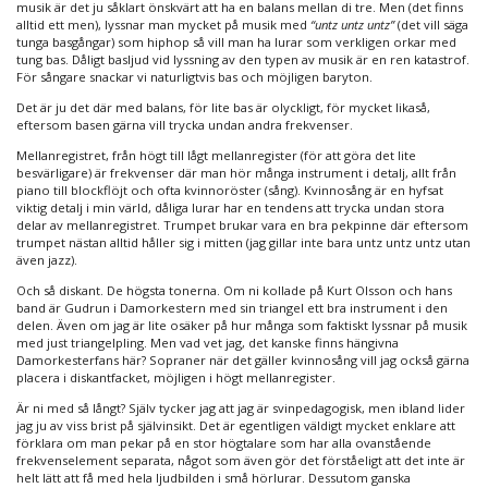
musik är det ju såklart önskvärt att ha en balans mellan di tre. Men (det finns
alltid ett men), lyssnar man mycket på musik med
“untz untz untz”
(det vill säga
tunga basgångar) som hiphop så vill man ha lurar som verkligen orkar med
tung bas. Dåligt basljud vid lyssning av den typen av musik är en ren katastrof.
För sångare snackar vi naturligtvis bas och möjligen baryton.
Det är ju det där med balans, för lite bas är olyckligt, för mycket likaså,
eftersom basen gärna vill trycka undan andra frekvenser.
Mellanregistret, från högt till lågt mellanregister (för att göra det lite
besvärligare) är frekvenser där man hör många instrument i detalj, allt från
piano till blockflöjt och ofta kvinnoröster (sång). Kvinnosång är en hyfsat
viktig detalj i min värld, dåliga lurar har en tendens att trycka undan stora
delar av mellanregistret. Trumpet brukar vara en bra pekpinne där eftersom
trumpet nästan alltid håller sig i mitten (jag gillar inte bara untz untz untz utan
även jazz).
Och så diskant. De högsta tonerna. Om ni kollade på Kurt Olsson och hans
band är Gudrun i Damorkestern med sin triangel ett bra instrument i den
delen. Även om jag är lite osäker på hur många som faktiskt lyssnar på musik
med just triangelpling. Men vad vet jag, det kanske finns hängivna
Damorkesterfans här? Sopraner när det gäller kvinnosång vill jag också gärna
placera i diskantfacket, möjligen i högt mellanregister.
Är ni med så långt? Själv tycker jag att jag är svinpedagogisk, men ibland lider
jag ju av viss brist på självinsikt. Det är egentligen väldigt mycket enklare att
förklara om man pekar på en stor högtalare som har alla ovanstående
frekvenselement separata, något som även gör det förståeligt att det inte är
helt lätt att få med hela ljudbilden i små hörlurar. Dessutom ganska