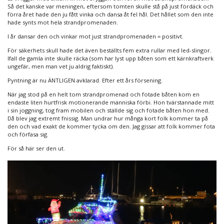
Så det kanske var meningen, eftersom tomten skulle stå på just fördäck och
förra året hade den ju fått vinka och dansa åt fel hål. Det hållet som den inte
hade synts mot hela strandpromenaden.
I år dansar den och vinkar mot just strandpromenaden = positivt.
För säkerhets skull hade det även beställts fem extra rullar med led-slingor.
Ifall de gamla inte skulle räcka (som har lyst upp båten som ett kärnkraftverk
ungefär, men man vet ju aldrig faktiskt).
Pyntning är nu ÄNTLIGEN avklarad. Efter ett års försening.
När jag stod på en helt tom strandpromenad och fotade båten kom en
endaste liten hurtfrisk motionerande människa förbi. Hon tvärstannade mitt
i sin joggning, tog fram mobilen och ställde sig och fotade båten hon med.
Då blev jag extremt fnissig. Man undrar hur många kort folk kommer ta på
den och vad exakt de kommer tycka om den. Jag gissar att folk kommer fota
och förfasa sig.
För så här ser den ut.