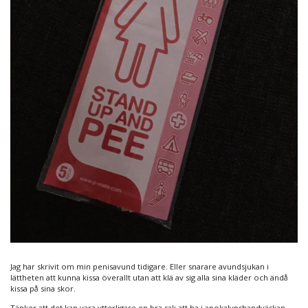
Jag har skrivit om min penisavund tidigare. Eller snarare avundsjukan i
lättheten att kunna kissa överallt utan att klä av sig alla sina kläder och ändå
kissa på sina skor.
Tänker att det kan vara ytterligare en bra sak att ha i apokalypshandväskan.