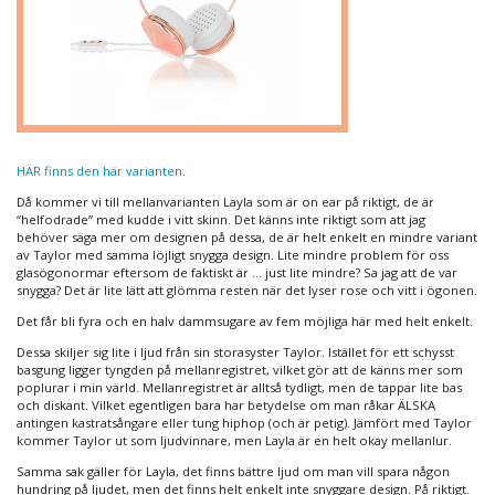
HÄR finns den här varianten
.
Då kommer vi till mellanvarianten Layla som är on ear på riktigt, de är
“helfodrade” med kudde i vitt skinn. Det känns inte riktigt som att jag
behöver säga mer om designen på dessa, de är helt enkelt en mindre variant
av Taylor med samma löjligt snygga design. Lite mindre problem för oss
glasögonormar eftersom de faktiskt är … just lite mindre? Sa jag att de var
snygga? Det är lite lätt att glömma resten när det lyser rose och vitt i ögonen.
Det får bli fyra och en halv dammsugare av fem möjliga här med helt enkelt.
Dessa skiljer sig lite i ljud från sin storasyster Taylor. Istället för ett schysst
basgung ligger tyngden på mellanregistret, vilket gör att de känns mer som
poplurar i min värld. Mellanregistret är alltså tydligt, men de tappar lite bas
och diskant. Vilket egentligen bara har betydelse om man råkar ÄLSKA
antingen kastratsångare eller tung hiphop (och är petig). Jämfört med Taylor
kommer Taylor ut som ljudvinnare, men Layla är en helt okay mellanlur.
Samma sak gäller för Layla, det finns bättre ljud om man vill spara någon
hundring på ljudet, men det finns helt enkelt inte snyggare design. På riktigt.