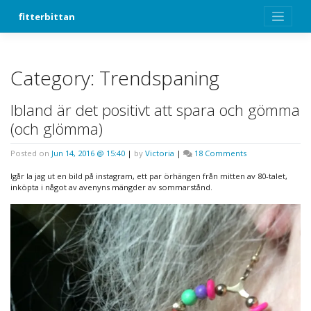
Skip
fitterbittan
to
content
Category:
Trendspaning
Ibland är det positivt att spara och gömma
(och glömma)
on
Posted on
Jun 14, 2016 @ 15:40
|
by
Victoria
|
18 Comments
Ibland
är
Igår la jag ut en bild på instagram, ett par örhängen från mitten av 80-talet,
det
inköpta i något av avenyns mängder av sommarstånd.
positivt
att
spara
och
gömma
(och
glömma)