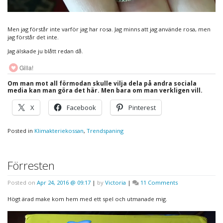
Men jag förstår inte varför jag har rosa. Jag minns att jag använde rosa, men
jag förstår det inte.
Jag älskade ju blått redan då.
Gilla!
Om man mot all förmodan skulle vilja dela på andra sociala
media kan man göra det här. Men bara om man verkligen vill.
X
Facebook
Pinterest
Posted in
Klimakteriekossan
,
Trendspaning
Förresten
on
Posted on
Apr 24, 2016 @ 09:17
|
by
Victoria
|
11 Comments
Förresten
Högt ärad make kom hem med ett spel och utmanade mig.