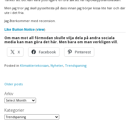
Men jag tror jag skall pysseltesta på dass innan jag börjar kissa lite här och där
ute i det fria.
Jag återkommer med recension.
Like Button Notice
view
(
)
Om man mot all förmodan skulle vilja dela på andra sociala
media kan man göra det här. Men bara om man verkligen vill.
X
Facebook
Pinterest
Posted in
Klimakteriekossan
,
Nyheter
,
Trendspaning
Posts
Older posts
navigation
Arkiv
Arkiv
Kategorier
Kategorier