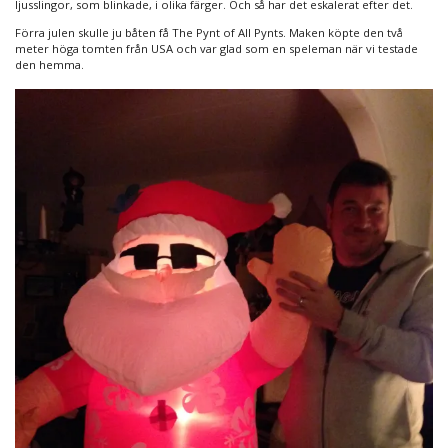
ljusslingor, som blinkade, i olika färger. Och så har det eskalerat efter det.
Förra julen skulle ju båten få The Pynt of All Pynts. Maken köpte den två
meter höga tomten från USA och var glad som en speleman när vi testade
den hemma.