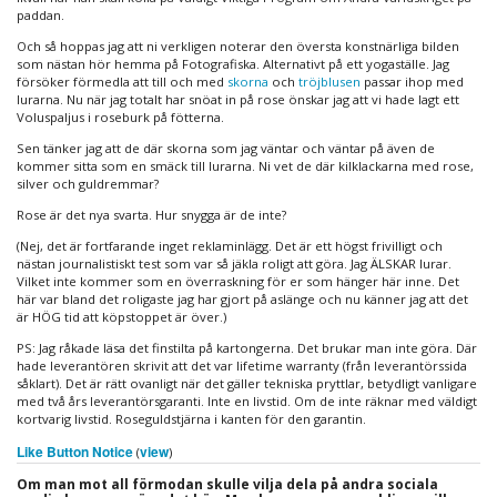
paddan.
Och så hoppas jag att ni verkligen noterar den översta konstnärliga bilden
som nästan hör hemma på Fotografiska. Alternativt på ett yogaställe. Jag
försöker förmedla att till och med
skorna
och
tröjblusen
passar ihop med
lurarna. Nu när jag totalt har snöat in på rose önskar jag att vi hade lagt ett
Voluspaljus i roseburk på fötterna.
Sen tänker jag att de där skorna som jag väntar och väntar på även de
kommer sitta som en smäck till lurarna. Ni vet de där kilklackarna med rose,
silver och guldremmar?
Rose är det nya svarta. Hur snygga är de inte?
(Nej, det är fortfarande inget reklaminlägg. Det är ett högst frivilligt och
nästan journalistiskt test som var så jäkla roligt att göra. Jag ÄLSKAR lurar.
Vilket inte kommer som en överraskning för er som hänger här inne. Det
här var bland det roligaste jag har gjort på aslänge och nu känner jag att det
är HÖG tid att köpstoppet är över.)
PS: Jag råkade läsa det finstilta på kartongerna. Det brukar man inte göra. Där
hade leverantören skrivit att det var lifetime warranty (från leverantörssida
såklart). Det är rätt ovanligt när det gäller tekniska pryttlar, betydligt vanligare
med två års leverantörsgaranti. Inte en livstid. Om de inte räknar med väldigt
kortvarig livstid. Roseguldstjärna i kanten för den garantin.
Like Button Notice
view
(
)
Om man mot all förmodan skulle vilja dela på andra sociala