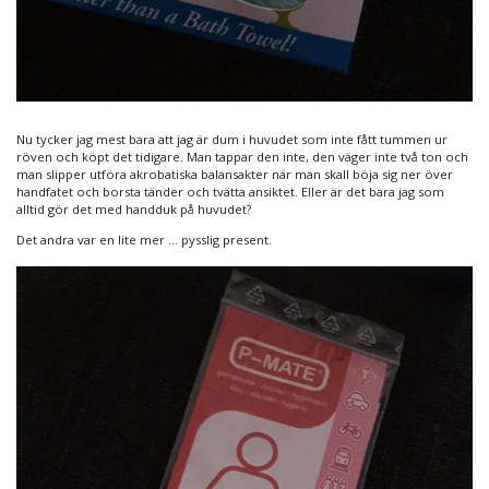
Nu tycker jag mest bara att jag är dum i huvudet som inte fått tummen ur
röven och köpt det tidigare. Man tappar den inte, den väger inte två ton och
man slipper utföra akrobatiska balansakter när man skall böja sig ner över
handfatet och borsta tänder och tvätta ansiktet. Eller är det bara jag som
alltid gör det med handduk på huvudet?
Det andra var en lite mer … pysslig present.