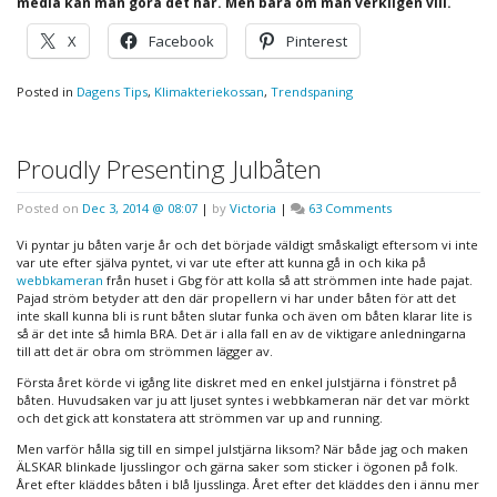
media kan man göra det här. Men bara om man verkligen vill.
X
Facebook
Pinterest
Posted in
Dagens Tips
,
Klimakteriekossan
,
Trendspaning
Proudly Presenting Julbåten
on
Posted on
Dec 3, 2014 @ 08:07
|
by
Victoria
|
63 Comments
Proudly
Presenting
Vi pyntar ju båten varje år och det började väldigt småskaligt eftersom vi inte
Julbåten
var ute efter själva pyntet, vi var ute efter att kunna gå in och kika på
webbkameran
från huset i Gbg för att kolla så att strömmen inte hade pajat.
Pajad ström betyder att den där propellern vi har under båten för att det
inte skall kunna bli is runt båten slutar funka och även om båten klarar lite is
så är det inte så himla BRA. Det är i alla fall en av de viktigare anledningarna
till att det är obra om strömmen lägger av.
Första året körde vi igång lite diskret med en enkel julstjärna i fönstret på
båten. Huvudsaken var ju att ljuset syntes i webbkameran när det var mörkt
och det gick att konstatera att strömmen var up and running.
Men varför hålla sig till en simpel julstjärna liksom? När både jag och maken
ÄLSKAR blinkade ljusslingor och gärna saker som sticker i ögonen på folk.
Året efter kläddes båten i blå ljusslinga. Året efter det kläddes den i ännu mer