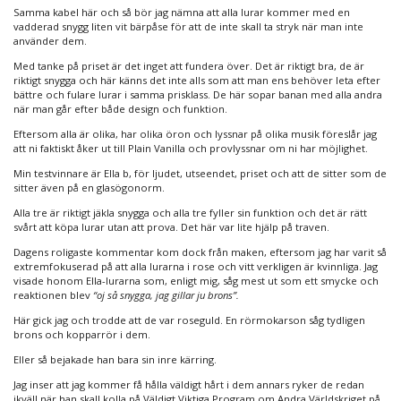
Samma kabel här och så bör jag nämna att alla lurar kommer med en
vadderad snygg liten vit bärpåse för att de inte skall ta stryk när man inte
använder dem.
Med tanke på priset är det inget att fundera över. Det är riktigt bra, de är
riktigt snygga och här känns det inte alls som att man ens behöver leta efter
bättre och fulare lurar i samma prisklass. De här sopar banan med alla andra
när man går efter både design och funktion.
Eftersom alla är olika, har olika öron och lyssnar på olika musik föreslår jag
att ni faktiskt åker ut till Plain Vanilla och provlyssnar om ni har möjlighet.
Min testvinnare är Ella b, för ljudet, utseendet, priset och att de sitter som de
sitter även på en glasögonorm.
Alla tre är riktigt jäkla snygga och alla tre fyller sin funktion och det är rätt
svårt att köpa lurar utan att prova. Det här var lite hjälp på traven.
Dagens roligaste kommentar kom dock från maken, eftersom jag har varit så
extremfokuserad på att alla lurarna i rose och vitt verkligen är kvinnliga. Jag
visade honom Ella-lurarna som, enligt mig, såg mest ut som ett smycke och
reaktionen blev
“oj så snygga, jag gillar ju brons”.
Här gick jag och trodde att de var roseguld. En rörmokarson såg tydligen
brons och kopparrör i dem.
Eller så bejakade han bara sin inre kärring.
Jag inser att jag kommer få hålla väldigt hårt i dem annars ryker de redan
ikväll när han skall kolla på Väldigt Viktiga Program om Andra Världskriget på