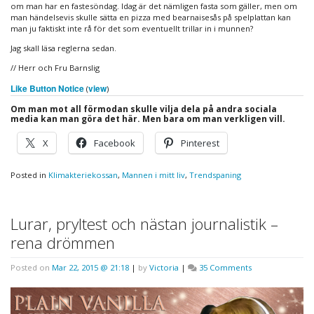
om man har en fastesöndag. Idag är det nämligen fasta som gäller, men om
man händelsevis skulle sätta en pizza med bearnaisesås på spelplattan kan
man ju faktiskt inte rå för det som eventuellt trillar in i munnen?
Jag skall läsa reglerna sedan.
// Herr och Fru Barnslig
Like Button Notice
view
(
)
Om man mot all förmodan skulle vilja dela på andra sociala
media kan man göra det här. Men bara om man verkligen vill.
X
Facebook
Pinterest
Posted in
Klimakteriekossan
,
Mannen i mitt liv
,
Trendspaning
Lurar, pryltest och nästan journalistik –
rena drömmen
on
Posted on
Mar 22, 2015 @ 21:18
|
by
Victoria
|
35 Comments
Lurar,
pryltest
och
nästan