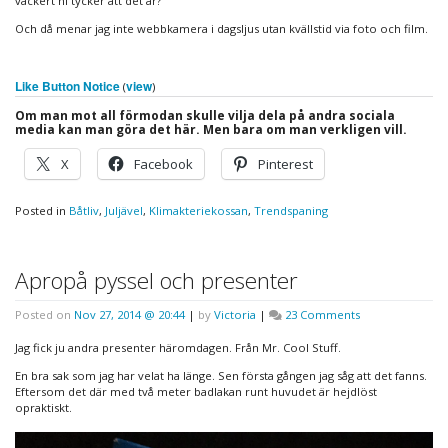
vackert ni tycker att det är?
Och då menar jag inte webbkamera i dagsljus utan kvällstid via foto och film.
Like Button Notice
view
(
)
Om man mot all förmodan skulle vilja dela på andra sociala
media kan man göra det här. Men bara om man verkligen vill.
X
Facebook
Pinterest
Posted in
Båtliv
,
Juljävel
,
Klimakteriekossan
,
Trendspaning
Apropå pyssel och presenter
on
Posted on
Nov 27, 2014 @ 20:44
|
by
Victoria
|
23 Comments
Apropå
pyssel
Jag fick ju andra presenter häromdagen. Från Mr. Cool Stuff.
och
En bra sak som jag har velat ha länge. Sen första gången jag såg att det fanns.
presenter
Eftersom det där med två meter badlakan runt huvudet är hejdlöst
opraktiskt.