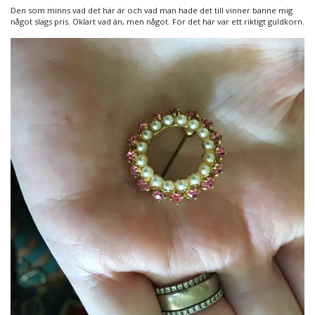
Den som minns vad det här är och vad man hade det till vinner banne mig
något slags pris. Oklart vad än, men något. För det här var ett riktigt guldkorn.