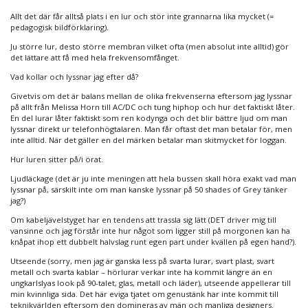
Allt det där får alltså plats i en lur och stör inte grannarna lika mycket (=
pedagogisk bildförklaring).
Ju större lur, desto större membran vilket ofta (men absolut inte alltid) gör
det lättare att få med hela frekvensomfånget.
Vad kollar och lyssnar jag efter då?
Givetvis om det är balans mellan de olika frekvenserna eftersom jag lyssnar
på allt från Melissa Horn till AC/DC och tung hiphop och hur det faktiskt låter.
En del lurar låter faktiskt som ren kodynga och det blir bättre ljud om man
lyssnar direkt ur telefonhögtalaren. Man får oftast det man betalar för, men
inte alltid. När det gäller en del märken betalar man skitmycket för loggan.
Hur luren sitter på/i örat.
Ljudläckage (det är ju inte meningen att hela bussen skall höra exakt vad man
lyssnar på, särskilt inte om man kanske lyssnar på 50 shades of Grey tänker
jag?)
Om kabeljävelstyget har en tendens att trassla sig lätt (DET driver mig till
vansinne och jag förstår inte hur något som ligger still på morgonen kan ha
knåpat ihop ett dubbelt halvslag runt egen part under kvällen på egen hand?).
Utseende (sorry, men jag är ganska less på svarta lurar, svart plast, svart
metall och svarta kablar – hörlurar verkar inte ha kommit längre än en
ungkarlslyas look på 90-talet, glas, metall och läder), utseende appellerar till
min kvinnliga sida. Det här eviga tjatet om genustänk har inte kommit till
teknikvärlden eftersom den domineras av män och manliga designers.