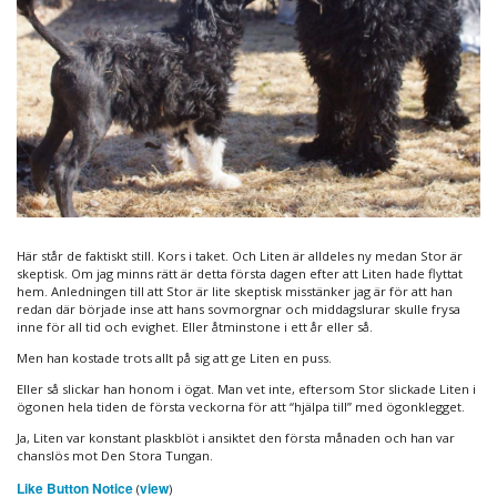
Här står de faktiskt still. Kors i taket. Och Liten är alldeles ny medan Stor är
skeptisk. Om jag minns rätt är detta första dagen efter att Liten hade flyttat
hem. Anledningen till att Stor är lite skeptisk misstänker jag är för att han
redan där började inse att hans sovmorgnar och middagslurar skulle frysa
inne för all tid och evighet. Eller åtminstone i ett år eller så.
Men han kostade trots allt på sig att ge Liten en puss.
Eller så slickar han honom i ögat. Man vet inte, eftersom Stor slickade Liten i
ögonen hela tiden de första veckorna för att “hjälpa till” med ögonklegget.
Ja, Liten var konstant plaskblöt i ansiktet den första månaden och han var
chanslös mot Den Stora Tungan.
Like Button Notice
view
(
)