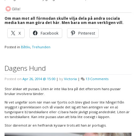
Gilla!
Om man mot all förmodan skulle vilja dela på andra sociala
media kan man göra det här. Men bara om man verkligen vill.
X
Facebook
Pinterest
Posted in
Båtliv
,
Trehunden
Dagens Hund
on
Posted on
Apr 26, 2014 @ 15:00
|
by
Victoria
|
13 Comments
Dagens
Hund
Stor älskar att pussas, Liten är inte lika bra på det eftersom hans pussar
brukar involvera tänder.
Ni vet ungefär som när man var fjortis och blev glad över lite hångel från
snyggot i grannklassen och så visade det sig att han antingen var en a)
tungvispare b) tandskallare eller c) bara hade jävligt pissig andedräkt. Liten är
en tandskallare. Kan inte pussas utan att bita lite osexigt i läppen.
Stor däremot är en helfransk kyssare trots att han är portugis.