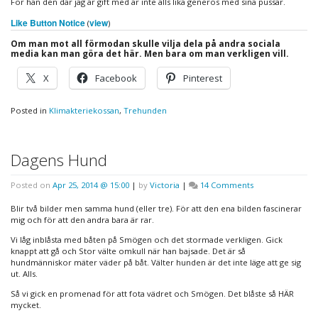
För han den där jag är gift med är inte alls lika generös med sina pussar.
Like Button Notice
view
(
)
Om man mot all förmodan skulle vilja dela på andra sociala
media kan man göra det här. Men bara om man verkligen vill.
X
Facebook
Pinterest
Posted in
Klimakteriekossan
,
Trehunden
Dagens Hund
on
Posted on
Apr 25, 2014 @ 15:00
|
by
Victoria
|
14 Comments
Dagens
Hund
Blir två bilder men samma hund (eller tre). För att den ena bilden fascinerar
mig och för att den andra bara är rar.
Vi låg inblåsta med båten på Smögen och det stormade verkligen. Gick
knappt att gå och Stor välte omkull när han bajsade. Det är så
hundmänniskor mäter väder på båt. Välter hunden är det inte läge att ge sig
ut. Alls.
Så vi gick en promenad för att fota vädret och Smögen. Det blåste så HÄR
mycket.