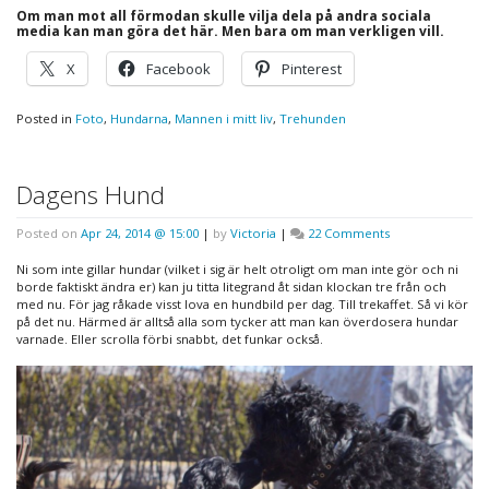
Om man mot all förmodan skulle vilja dela på andra sociala
media kan man göra det här. Men bara om man verkligen vill.
X
Facebook
Pinterest
Posted in
Foto
,
Hundarna
,
Mannen i mitt liv
,
Trehunden
Dagens Hund
on
Posted on
Apr 24, 2014 @ 15:00
|
by
Victoria
|
22 Comments
Dagens
Hund
Ni som inte gillar hundar (vilket i sig är helt otroligt om man inte gör och ni
borde faktiskt ändra er) kan ju titta litegrand åt sidan klockan tre från och
med nu. För jag råkade visst lova en hundbild per dag. Till trekaffet. Så vi kör
på det nu. Härmed är alltså alla som tycker att man kan överdosera hundar
varnade. Eller scrolla förbi snabbt, det funkar också.