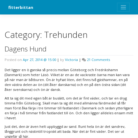
Skip
fitterbittan
to
content
Category:
Trehunden
Dagens Hund
on
Posted on
Apr 27, 2014 @ 15:00
|
by
Victoria
|
21 Comments
Dagens
Hund
Det ligger en ö ganska så precis mellan Göteborg och Fredrikshamn
(Danmark) som heter Läsö. Vilket är en av de vackraste öarna man kan vara
på när man är båtburen. Ön är hyfsat liten, det finns två gästhamnar, en på
den västra delen av ön (dit åker danskarna) och en på den östra sidan (dit
åker svenskarna) och ön är dansk.
Att ta sig dit med egen båt är buslätt, om det är fint väder, och tar en dryg
timma från Göteborg. Skall man ta sig dit med allmänna färdmedel så får
man först åka färja i tre timmar till fastlandet i Danmark och sedan ytterligare
en färja i två timmar från fastlandet till ön. Och den ligger alldeles ensam mitt
i havet.
Just det, den är även helt uppbyggd av sand. Runt hela ön är det sandrev,
långgrunt och nästintill tropiskt att bada. När det är fint väder. Det ser ut
ungefär så här.