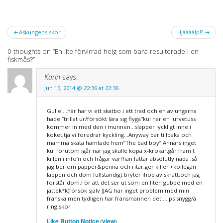
Post
Askungens skor
Hjäääälp!?
navigation
0 thoughts on “
En lite förvirrad helg som bara resulterade i en
fiskmås?
”
Karin
says:
Jun 15, 2014 @ 22:36 at 22:36
Gulle….här har vi ett skatbo i ett träd och en av ungarna
hade “trillat ur/försökt lära sig flyga”kul när en lurvetuss
kommer in med den i munnen…släpper lyckligt inne i
köket,tja vi föredrar kyckling…Anyway bar tillbaka och
mamma skata hämtade hem”The bad boy”.Annars inget
kul förutom igår när jag skulle köpa x-krokar,går fram t
killen i info’n och frågar var?han fattar absolutly nada ,så
jag ber om papper&penna och ritar,ger killen+kollegan
lappen och dom fullständigt bryter ihop av skratt,och jag
förstår dom.För att det ser ut som en liten gubbe med en
jättek*k(försök själv )JAG har inget problem med min
franska men tydligen har fransmännen det…..ps snygg/à
ring,skor
Like Button Notice
view
(
)