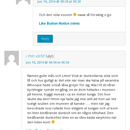
Jun 16, 2014 @ 00:24 at 00:24
Och den söta vovven
naaw så försiktig o go
Like Button Notice
view
(
)
Reply
i min värld
says:
Jun 16, 2014 @ 06:54 at 06:54
Nämen gulle mås och Liten! Visst är dunbollarna söta som
få och hur gulligt är det inte när man ska hälsa på varandra.
Whoopie hade också såna grejer för sig, Alla (10 st) vårar
kycklingar rymde en gång, en av dom hittades i munnen
på henne, tryggt invirad i ca en meter tunga. Om hon
skulle äta den? Hmm nja hade jag inte sett att hon var lite
lustigt svullen om munnen så kanske ….. men när jag
beordrade loss rullade hon elegant ut tungan och ut kom
en liten bedårande dunboll om än något tilltufsad. Den
bedårande dunbollen blev en av våra bästa värphöns när
den tiden kom