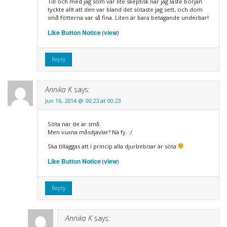
Till och med jag som var lite skeptisk när jag läste början
tyckte allt att den var bland det sötaste jag sett, och dom
små fötterna var så fina. Liten är bara betagande underbar!
Like Button Notice
view
(
)
Reply
Annika K
says:
Jun 16, 2014 @ 00:23 at 00:23
Söta när de är små.
Men vuxna måsdjävlar? Nä fy. :/
Ska tilläggas att i princip alla djurbebisar är söta
Like Button Notice
view
(
)
Reply
Annika K
says: