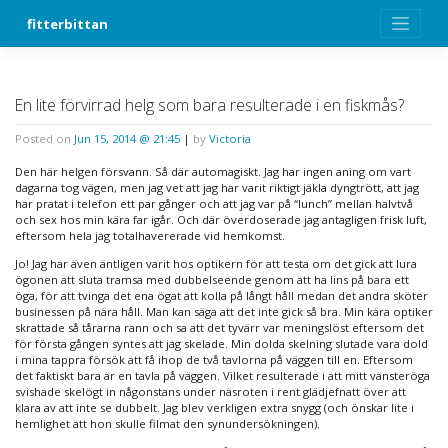
Skip
fitterbittan
to
content
En lite förvirrad helg som bara resulterade i en fiskmås?
Posted on
Jun 15, 2014 @ 21:45
|
by
Victoria
Den här helgen försvann. Så där automagiskt. Jag har ingen aning om vart
dagarna tog vägen, men jag vet att jag har varit riktigt jäkla dyngtrött, att jag
har pratat i telefon ett par gånger och att jag var på “lunch” mellan halvtvå
och sex hos min kära far igår. Och där överdoserade jag antagligen frisk luft,
eftersom hela jag totalhavererade vid hemkomst.
Jo! Jag har även äntligen varit hos optikern för att testa om det gick att lura
ögonen att sluta tramsa med dubbelseende genom att ha lins på bara ett
öga, för att tvinga det ena ögat att kolla på långt håll medan det andra sköter
businessen på nära håll. Man kan säga att det inte gick så bra. Min kära optiker
skrattade så tårarna rann och sa att det tyvärr var meningslöst eftersom det
för första gången syntes att jag skelade. Min dolda skelning slutade vara dold
i mina tappra försök att få ihop de två tavlorna på väggen till en. Eftersom
det faktiskt bara är en tavla på väggen. Vilket resulterade i att mitt vänsteröga
svishade skelögt in någonstans under näsroten i rent glädjefnatt över att
klara av att inte se dubbelt. Jag blev verkligen extra snygg (och önskar lite i
hemlighet att hon skulle filmat den synundersökningen).