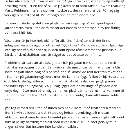
En bra idé i teorin, funkar säkert för många i praktiken, men om jag skulle gå
omkring med just en lins så skulle jag även se ut som Austin Powers featuring
Marty Feldman. Inte ens optikern tyckte att det var en bra idé. För jag såg
verkligen helt störd ut. Brillmongo for life med andra ord.
Däremot fotade jag det som pågår här vareviga dag. Vilket egentligen är
jättehemskt, men Liten är så rar att det blev så sött att man blev lite fluffig
och rosa i hjärtat.
Västkusten är ju inte helt okänd för alla sina fiskmåsar och det finns
antagligen vissa belägg för uttrycket
“IQ fiskmås”
. Men oavsett den något låga
intelligensnivån så är det djur, och mitt hjärta råkar ömma för just alla djur.
Särskilt fiskmåsbäbisar som är något av det sötaste som finns.
Problemet är bara att alla fastigheter här på gatan har sluttande tak och
fiskmåsarna bygger bo där. Sen kläcker de sina ungar och när ungarna blir
stora nog att knata iväg på sina små ben så knatar de rakt ner från taket och
trillar ner på gatan/innegården, men de kan inte flyga. Vilket är hjärtskärande
(och lite livsfarligt eftersom mamma fiskmås blir aslack varje gång man
försöker hjälpa ungarna). VARJE dag ligger det en ny unge på gården och
varje dag måste man bära iväg den till en platå där hundarna inte kommer åt
den och mamma fiskmås åtminstone har en rimlig chans att kunna rädda
den.
Igår tog vi med oss Liten på lunch och när vi kom ut på trottoaren stod en
liten förvirrad luddtuss och tittade sig ledsamt omkring, allt medan
vildvittrorna skränade över huvudet på oss. Liten är en vansinnigt snäll hund
som är löjligt försiktig med allt som lever och vi skulle, återigen, lyfta in
ungen så den åtminstone inte kunde bli påkörd.