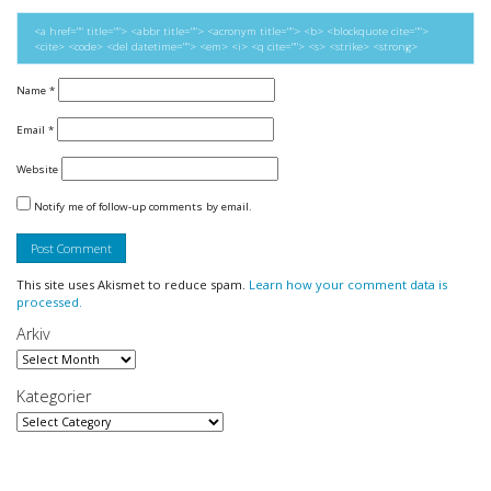
<a href="" title=""> <abbr title=""> <acronym title=""> <b> <blockquote cite="">
<cite> <code> <del datetime=""> <em> <i> <q cite=""> <s> <strike> <strong>
Name
*
Email
*
Website
Notify me of follow-up comments by email.
This site uses Akismet to reduce spam.
Learn how your comment data is
processed.
Arkiv
Arkiv
Kategorier
Kategorier