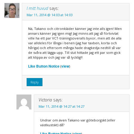
I mitt huvud
says:
Mar 11, 2014 @ 14:03 at 14:03
Nä, Takano och citronkläder känner jag inte alls igen! Men
annars känner jag igen mig! Jag minns att jag så förtvivlat
ville ha ett par VCT-träningsoveralls byxor, men att de alla
var alldeles för långa i benen (jag har taxben, korta och
håriga) och eftersom många hade dragkedja nedtill så var
de svåra att lägga upp. Till slut hittade jag ett par som gick
att klippa av och jag var så lycklig!!
Like Button Notice
view
(
)
Reply
Victoria
says:
Mar 11, 2014 @ 14:27 at 14:27
Undrar om även Takano var göteborgskt (eller
västkustskt) då?
Like Button Notice
view
(
)