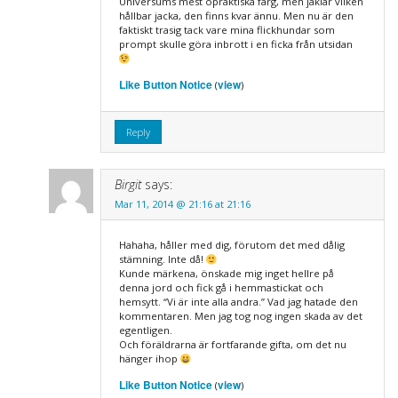
Universums mest opraktiska färg, men jäklar vilken
hållbar jacka, den finns kvar ännu. Men nu är den
faktiskt trasig tack vare mina flickhundar som
prompt skulle göra inbrott i en ficka från utsidan
Like Button Notice
view
(
)
Reply
Birgit
says:
Mar 11, 2014 @ 21:16 at 21:16
Hahaha, håller med dig, förutom det med dålig
stämning. Inte då!
Kunde märkena, önskade mig inget hellre på
denna jord och fick gå i hemmastickat och
hemsytt. “Vi är inte alla andra.” Vad jag hatade den
kommentaren. Men jag tog nog ingen skada av det
egentligen.
Och föräldrarna är fortfarande gifta, om det nu
hänger ihop
Like Button Notice
view
(
)