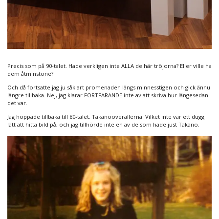
Precis som på 90-talet. Hade verkligen inte ALLA de här tröjorna? Eller ville ha
dem åtminstone?
Och då fortsatte jag ju såklart promenaden längs minnesstigen och gick ännu
längre tillbaka. Nej, jag klarar FORTFARANDE inte av att skriva hur längesedan
det var.
Jag hoppade tillbaka till 80-talet. Takanooverallerna. Vilket inte var ett dugg
lätt att hitta bild på, och jag tillhörde inte en av de som hade just Takano.