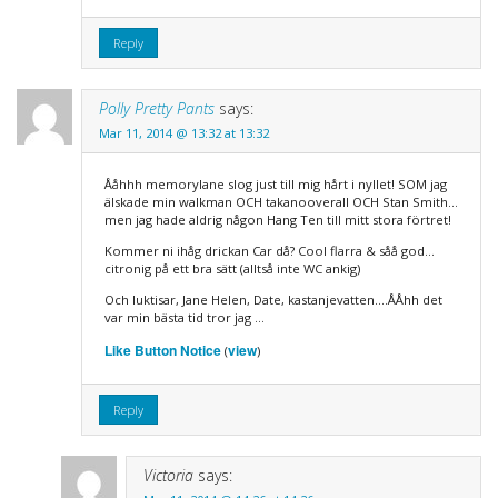
Reply
Polly Pretty Pants
says:
Mar 11, 2014 @ 13:32 at 13:32
Ååhhh memorylane slog just till mig hårt i nyllet! SOM jag
älskade min walkman OCH takanooverall OCH Stan Smith…
men jag hade aldrig någon Hang Ten till mitt stora förtret!
Kommer ni ihåg drickan Car då? Cool flarra & såå god…
citronig på ett bra sätt (alltså inte WC ankig)
Och luktisar, Jane Helen, Date, kastanjevatten….ÅÅhh det
var min bästa tid tror jag …
Like Button Notice
view
(
)
Reply
Victoria
says: