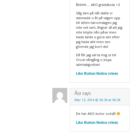
Åhhhh…. AKO gräddkola <3
Såg den på nåt ställe vi
stannade o åt på vägen upp
till sthlm häromdagen jag
inte vet vart, ångrar så att jag
inte köpte nån påse men
hade tänkt o göra det efter
jag hade ätit men sen
glömde jag bort det
Då får jag väl ta mig ut till
Orust nångång o köpa
salmiakgodiset
Like Button Notice
view
(
)
Åsa
says:
Mar 12, 2014 @ 06:34 at 06:34
De har AKO-kolor också!
Like Button Notice
view
(
)