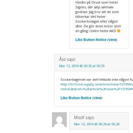
Henån på Orust som heter
Signes, där säljs salmiak-
godiset. Jag tror att de som
tillverkar det heter
Sockerbolaget eller något
sånt. De gör även kolor som
en gång i tiden hette AKO
Like Button Notice
view
(
)
Åsa
says:
Mar 12, 2014 @ 00:35 at 00:35
Sockerbageriet var det! Hittade inte någon fu
http://m.food-supply.se/article/view/121954
red=b2b&ret=%2Farticle%2Fview%2F121954%
Like Button Notice
view
(
)
MissK
says:
Mar 12, 2014 @ 06:20 at 06:20