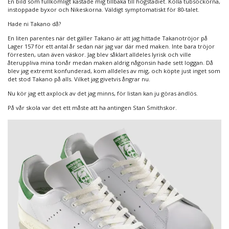
En bild som fullkomligt kastade mig tillbaka till högstadiet. Kolla tubsockorna,
instoppade byxor och Nikeskorna. Väldigt symptomatiskt för 80-talet.
Hade ni Takano då?
En liten parentes när det gäller Takano är att jag hittade Takanotröjor på
Lager 157 för ett antal år sedan när jag var där med maken. Inte bara tröjor
förresten, utan även väskor. Jag blev såklart alldeles lyrisk och ville
återuppliva mina tonår medan maken aldrig någonsin hade sett loggan. Då
blev jag extremt konfunderad, kom alldeles av mig, och köpte just inget som
det stod Takano på alls. Vilket jag givetvis ångrar nu.
Nu kör jag ett axplock av det jag minns, för listan kan ju göras ändlös.
På vår skola var det ett måste att ha antingen Stan Smithskor.