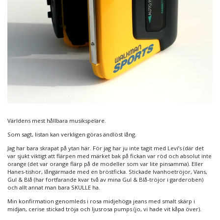
Världens mest hållbara musikspelare.
Som sagt, listan kan verkligen göras ändlöst lång.
Jag har bara skrapat på ytan här. För jag har ju inte tagit med Levi’s (där det
var sjukt viktigt att flärpen med märket bak på fickan var röd och absolut inte
orange (det var orange flärp på de modeller som var lite pinsamma). Eller
Hanes-tishor, långärmade med en bröstficka. Stickade Ivanhoetröjor, Vans,
Gul & Blå (har fortfarande kvar två av mina Gul & Blå-tröjor i garderoben)
och allt annat man bara SKULLE ha.
Min konfirmation genomleds i rosa midjehöga jeans med smalt skärp i
midjan, cerise stickad tröja och ljusrosa pumps (jo, vi hade vit kåpa över).