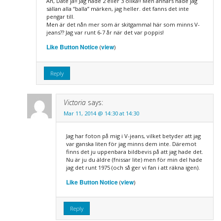
Åh, Date ja!! Jag hade 2 eller 3 olika!! Men annars hade jag
sällan alla “balla” märken, jag heller. det fanns det inte
pengar till.
Men är det nån mer som är skitgammal här som minns V-
jeans?? Jag var runt 6-7 år när det var poppis!
Like Button Notice
view
(
)
Reply
Victoria
says:
Mar 11, 2014 @ 14:30 at 14:30
Jag har foton på mig i V-jeans, vilket betyder att jag
var ganska liten för jag minns dem inte. Däremot
finns det ju uppenbara bildbevis på att jag hade det.
Nu är ju du äldre (fnissar lite) men för min del hade
jag det runt 1975 (och så ger vi fan i att räkna igen).
Like Button Notice
view
(
)
Reply