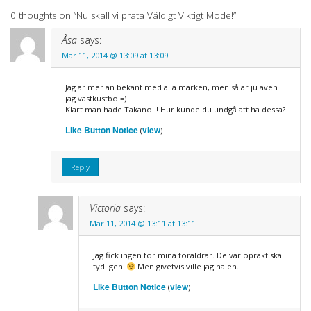
navigation
0 thoughts on “
Nu skall vi prata Väldigt Viktigt Mode!
”
Åsa
says:
Mar 11, 2014 @ 13:09 at 13:09
Jag är mer än bekant med alla märken, men så är ju även
jag västkustbo =)
Klart man hade Takano!!! Hur kunde du undgå att ha dessa?
Like Button Notice
view
(
)
Reply
Victoria
says:
Mar 11, 2014 @ 13:11 at 13:11
Jag fick ingen för mina föräldrar. De var opraktiska
tydligen.
Men givetvis ville jag ha en.
Like Button Notice
view
(
)