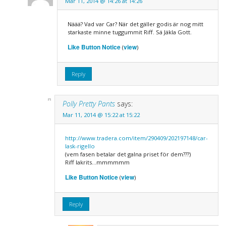
Mar 11, 2014 @ 14:26 at 14:26
Näää? Vad var Car? När det gäller godis är nog mitt
starkaste minne tuggummit Riff. Sä Jäkla Gott.
Like Button Notice
view
(
)
Reply
Polly Pretty Pants
says:
Mar 11, 2014 @ 15:22 at 15:22
http://www.tradera.com/item/290409/202197148/car-
lask-rigello
(vem fasen betalar det galna priset för dem???)
Riff lakrits…mmmmmm
Like Button Notice
view
(
)
Reply