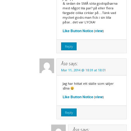
& sedan de SMÅ söta godispåsarna
med något lila par? på eller flera
färgade olika cirklar på….Tänk vad
mycket godis man fick i sin lilla
påse…det var LYCKA!
Like Button Notice
view
(
)
Reply
Åsa
says:
Mar 11, 2014 @ 18:01 at 18:01
Jag har hittat ett ställe som säljer
såna
Like Button Notice
view
(
)
Reply
Åsa
says: