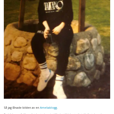
Så jag lånade bilden av en
Ameliablogg
.