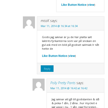
Like Button Notice
view
(
)
missK
says:
Mar 11, 2014 @ 16:34 at 16:34
Godis jag saknar är ju de här platta salt
laktrits fyrkanterna som var på sniskan en
gul ask med en bild på godiset salmiak lr nåt
hette de
Like Button Notice
view
(
)
Reply
Polly Pretty Pants
says:
Mar 11, 2014 @ 16:42 at 16:42
Jag saknar att gå till godistanten & stå
& peka-1 sån, 2 såna…hur mycket e
jag uppe i nu…1 sån..nää förresten…