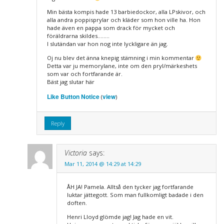
Min bästa kompis hade 13 barbiedockor, alla LPskivor, och
alla andra poppisprylar och kläder som hon ville ha. Hon
hade även en pappa som drack för mycket och
föräldrarna skildes……..
I slutändan var hon nog inte lyckligare än jag.
Oj nu blev det änna knepig stämning i min kommentar
Detta var ju memorylane, inte om den pryl/märkeshets
som var och fortfarande är.
Bäst jag slutar här
Like Button Notice
view
(
)
Reply
Victoria
says:
Mar 11, 2014 @ 14:29 at 14:29
ÅH JA! Pamela. Alltså den tycker jag fortfarande
luktar jättegott. Som man fullkomligt badade i den
doften.
Henri Lloyd glömde jag! Jag hade en vit.