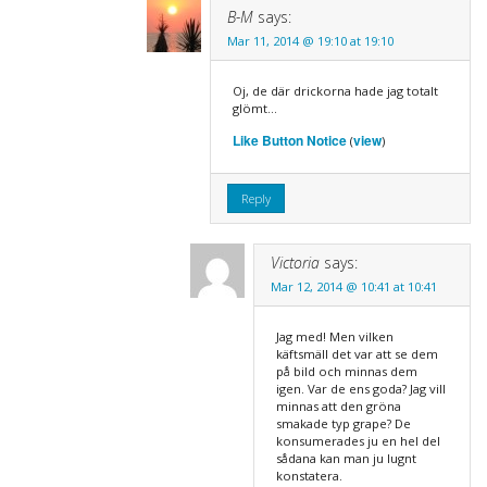
B-M
says:
Mar 11, 2014 @ 19:10 at 19:10
Oj, de där drickorna hade jag totalt
glömt…
Like Button Notice
view
(
)
Reply
Victoria
says:
Mar 12, 2014 @ 10:41 at 10:41
Jag med! Men vilken
käftsmäll det var att se dem
på bild och minnas dem
igen. Var de ens goda? Jag vill
minnas att den gröna
smakade typ grape? De
konsumerades ju en hel del
sådana kan man ju lugnt
konstatera.