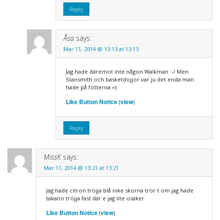
Reply
Åsa
says:
Mar 11, 2014 @ 13:13 at 13:13
Jag hade däremot inte någon Walkman :-/ Men
Stansmith och basketdojjor var ju det enda man
hade på fötterna =)
Like Button Notice
view
(
)
Reply
MissK
says:
Mar 11, 2014 @ 13:21 at 13:21
Jag hade citron tröjja blå nike skorna tror t om jag hade
takano tröjja fast där e jag lite osäker
Like Button Notice
view
(
)