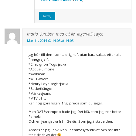
Reply
maria -jumbon med ett liv- lagervall
says:
Mar 11, 2014 @ 14:05 at 14:05
Jag hör till dem som aldrig haft utan bara suktat efter alla
“innegrejer”.
*Chevignon Togs-jacka
*Acqua-Limone
*Walkman
*WCT-overall
*Henry Loyd seglarjacka
*Basketkängor
*Märkesjeans
*MTV på tv
Kan nog göra listan lång, precis som du säger.
Men DATEshampoo hade jag. Det blå, som jag tror hette
Pamela.
Och en jeansjacka från Gekås. Som jag älskade den.
Annars är jag uppvuxen i hemmasytt/stickat och har inte
tagit skada av det