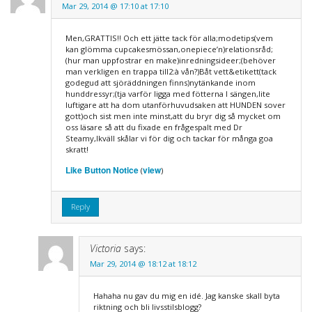
Mar 29, 2014 @ 17:10 at 17:10
Men,GRATTIS!! Och ett jätte tack för alla;modetips(vem
kan glömma cupcakesmössan,onepiece’n)relationsråd;
(hur man uppfostrar en make)inredningsideer;(behöver
man verkligen en trappa till2:à vån?)Båt vett&etikett(tack
godegud att sjöräddningen finns)nytänkande inom
hunddressyr;(tja varför ligga med fötterna I sängen,lite
luftigare att ha dom utanförhuvudsaken att HUNDEN sover
gott)och sist men inte minst,att du bryr dig så mycket om
oss läsare så att du fixade en frågespalt med Dr
Steamy,Ikväll skålar vi för dig och tackar för många goa
skratt!
Like Button Notice
view
(
)
Reply
Victoria
says:
Mar 29, 2014 @ 18:12 at 18:12
Hahaha nu gav du mig en idé. Jag kanske skall byta
riktning och bli livsstilsblogg?