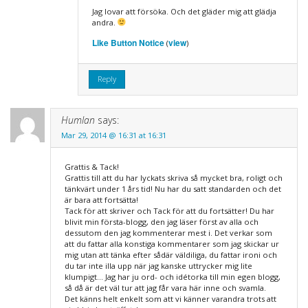
Jag lovar att försöka. Och det gläder mig att glädja
andra.
Like Button Notice
view
(
)
Reply
Humlan
says:
Mar 29, 2014 @ 16:31 at 16:31
Grattis & Tack!
Grattis till att du har lyckats skriva så mycket bra, roligt och
tänkvärt under 1 års tid! Nu har du satt standarden och det
är bara att fortsätta!
Tack för att skriver och Tack för att du fortsätter! Du har
blivit min första-blogg, den jag läser först av alla och
dessutom den jag kommenterar mest i. Det verkar som
att du fattar alla konstiga kommentarer som jag skickar ur
mig utan att tänka efter sådär väldiliga, du fattar ironi och
du tar inte illa upp när jag kanske uttrycker mig lite
klumpigt… Jag har ju ord- och idétorka till min egen blogg,
så då är det väl tur att jag får vara här inne och svamla.
Det känns helt enkelt som att vi känner varandra trots att