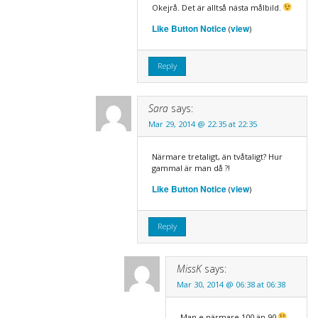
Okejrå. Det är alltså nästa målbild.
Like Button Notice
view
(
)
Reply
Sara
says:
Mar 29, 2014 @ 22:35 at 22:35
Närmare tretaligt, än tvåtaligt? Hur
gammal är man då ?!
Like Button Notice
view
(
)
Reply
MissK
says:
Mar 30, 2014 @ 06:38 at 06:38
Man e närmare 100 än 90