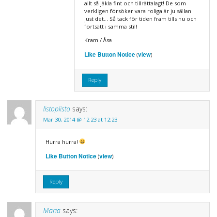
allt så jäkla fint och tillrättalagt! De som
verkligen försöker vara roliga är ju sällan
just det… Så tack för tiden fram tills nu och
fortsätt i samma stil!
Kram / Åsa
Like Button Notice
view
(
)
Reply
listoplisto
says:
Mar 30, 2014 @ 12:23 at 12:23
Hurra hurra!
Like Button Notice
view
(
)
Reply
Maria
says: