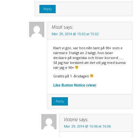
Reply
MissK
says:
Mar 29, 2014 @ 15:02 at 15:02
Klart vi gör, var hos nån tant på 90+ som e
närmare 3 taligt än 2 taligt, hon läser
deckare på engelska och löser korsord …..
Så jag har bestämt att det vill jag med kunna
när jag e 90+
Grattis på 1 -årsdagen
Like Button Notice
view
(
)
Reply
Victoria
says:
Mar 29, 2014 @ 16:06 at 16:06