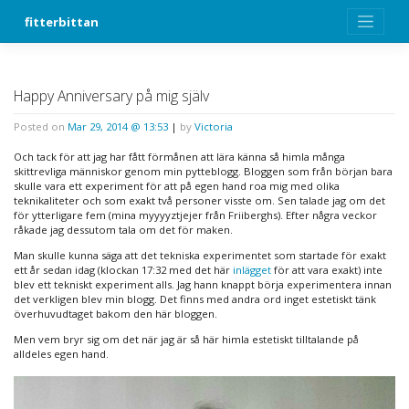
Skip
fitterbittan
to
content
Happy Anniversary på mig själv
Posted on
Mar 29, 2014 @ 13:53
|
by
Victoria
Och tack för att jag har fått förmånen att lära känna så himla många
skittrevliga människor genom min pytteblogg. Bloggen som från början bara
skulle vara ett experiment för att på egen hand roa mig med olika
teknikaliteter och som exakt två personer visste om. Sen talade jag om det
för ytterligare fem (mina myyyyztjejer från Friiberghs). Efter några veckor
råkade jag dessutom tala om det för maken.
Man skulle kunna säga att det tekniska experimentet som startade för exakt
ett år sedan idag (klockan 17:32 med det här
inlägget
för att vara exakt) inte
blev ett tekniskt experiment alls. Jag hann knappt börja experimentera innan
det verkligen blev min blogg. Det finns med andra ord inget estetiskt tänk
överhuvudtaget bakom den här bloggen.
Men vem bryr sig om det när jag är så här himla estetiskt tilltalande på
alldeles egen hand.