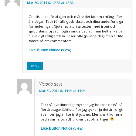
Mar 30, 2014 @ 12:36 at 12:36
Grattis till ett-årsdagen och måtte det komma många fler
års-dagar! Tack för alla goda skratt och dina underfundiga
formuleringar. Njuter av att läsa texter med ironi och
självdistans, oj vad högtravande det lät, men helt enkelt är
du väldigt rolig att läsa. Läser ofta (ja varje dag) men är lite
sämre på att kommentera!
Like Button Notice
view
(
)
Reply
Victoria
says:
Mar 30, 2014 @ 14:24 at 14:24
Tack så hjärtinnerligt mycket. Jag hoppas också på
fler årsdagar faktiskt. För jag tycker ju det är roligt,
även om jag är lite trist just nu. Men snart kommer
badjävlarna och då brukar det bli fart igen
Like Button Notice
view
(
)