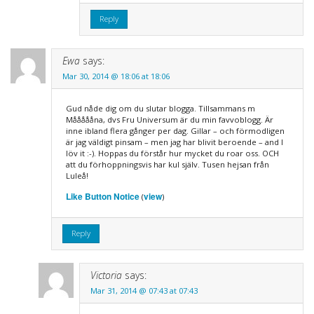
Reply
Ewa
says:
Mar 30, 2014 @ 18:06 at 18:06
Gud nåde dig om du slutar blogga. Tillsammans m
Måååååna, dvs Fru Universum är du min favvoblogg. Är
inne ibland flera gånger per dag. Gillar – och förmodligen
är jag väldigt pinsam – men jag har blivit beroende – and I
löv it :-). Hoppas du förstår hur mycket du roar oss. OCH
att du förhoppningsvis har kul själv. Tusen hejsan från
Luleå!
Like Button Notice
view
(
)
Reply
Victoria
says:
Mar 31, 2014 @ 07:43 at 07:43