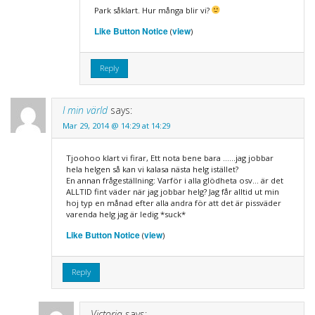
Park såklart. Hur många blir vi?
Like Button Notice
view
(
)
Reply
I min värld
says:
Mar 29, 2014 @ 14:29 at 14:29
Tjoohoo klart vi firar, Ett nota bene bara ……jag jobbar
hela helgen så kan vi kalasa nästa helg istället?
En annan frågeställning: Varför i alla glödheta osv… är det
ALLTID fint väder när jag jobbar helg? Jag får alltid ut min
hoj typ en månad efter alla andra för att det är pissväder
varenda helg jag är ledig *suck*
Like Button Notice
view
(
)
Reply
Victoria
says: