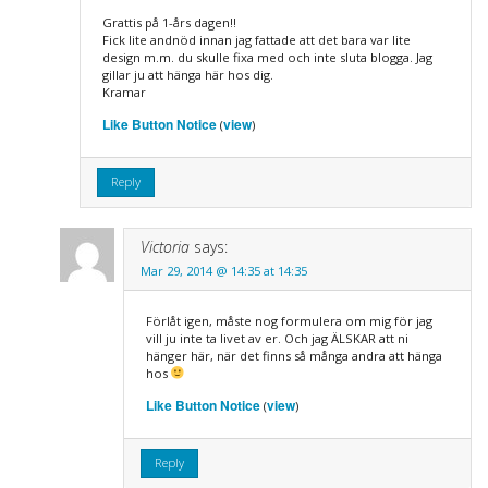
Grattis på 1-års dagen!!
Fick lite andnöd innan jag fattade att det bara var lite
design m.m. du skulle fixa med och inte sluta blogga. Jag
gillar ju att hänga här hos dig.
Kramar
Like Button Notice
view
(
)
Reply
Victoria
says:
Mar 29, 2014 @ 14:35 at 14:35
Förlåt igen, måste nog formulera om mig för jag
vill ju inte ta livet av er. Och jag ÄLSKAR att ni
hänger här, när det finns så många andra att hänga
hos
Like Button Notice
view
(
)
Reply