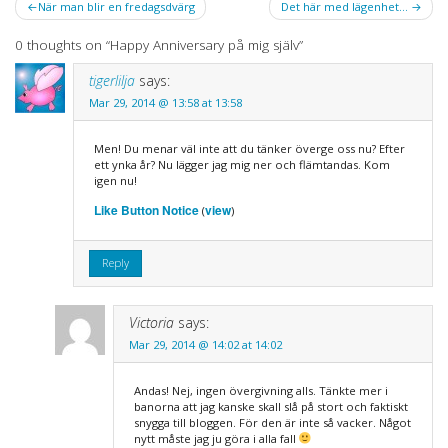
Post
När man blir en fredagsdvärg
Det här med lägenhet…
navigation
0 thoughts on “
Happy Anniversary på mig själv
”
tigerlilja
says:
Mar 29, 2014 @ 13:58 at 13:58
Men! Du menar väl inte att du tänker överge oss nu? Efter
ett ynka år? Nu lägger jag mig ner och flämtandas. Kom
igen nu!
Like Button Notice
view
(
)
Reply
Victoria
says:
Mar 29, 2014 @ 14:02 at 14:02
Andas! Nej, ingen övergivning alls. Tänkte mer i
banorna att jag kanske skall slå på stort och faktiskt
snygga till bloggen. För den är inte så vacker. Något
nytt måste jag ju göra i alla fall