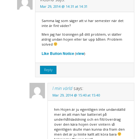
Mar 29, 2014 @ 14:31 at 14:31
Samma lag som säger att vi har semester när det
inte är fint väder?
Men jag har lösningen på ditt problem, vi ställer
aldrig undan hojen eller tar upp båten. Problem
solved
Like Button Notice
view
(
)
Reply
I min värld
says:
Mar 29, 2014 @ 15:40 at 15:40
hm Hojen är ju egentligen inte undanställd
mer än att man har batteriet på
underhållsladdning och en filt/överdrag
över den kära hojen över vintern så
egentligen skulle man kunna dra fram den
men det är ju liiiiite kallt att köra bara