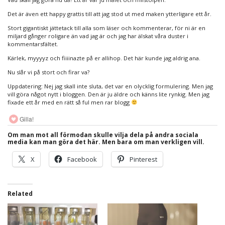
Det är även ett happy grattis till att jag stod ut med maken ytterligare ett år.
Stort gigantiskt jättetack till alla som läser och kommenterar, för ni är en
miljard gånger roligare än vad jag är och jag har älskat våra duster i
kommentarsfältet.
Kärlek, myyyyz och fiiiinazte på er allihop. Det här kunde jag aldrig ana.
Nu slår vi på stort och firar va?
Uppdatering: Nej jag skall inte sluta, det var en olycklig formulering. Men jag
vill göra något nytt i bloggen. Den är ju äldre och känns lite rynkig. Men jag
fixade ett år med en rätt så ful men rar blogg
Gilla!
Om man mot all förmodan skulle vilja dela på andra sociala
media kan man göra det här. Men bara om man verkligen vill.
X
Facebook
Pinterest
Related