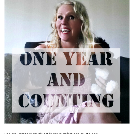
Vad skall jag göra nu då? Ett år var ju målet och milstolpen.