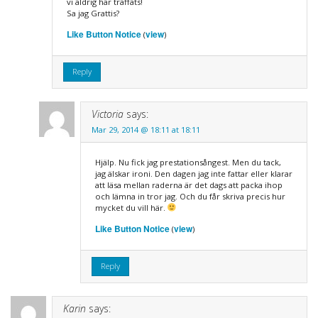
vi aldrig har träffats!
Sa jag Grattis?
Like Button Notice
view
(
)
Reply
Victoria
says:
Mar 29, 2014 @ 18:11 at 18:11
Hjälp. Nu fick jag prestationsångest. Men du tack,
jag älskar ironi. Den dagen jag inte fattar eller klarar
att läsa mellan raderna är det dags att packa ihop
och lämna in tror jag. Och du får skriva precis hur
mycket du vill här.
Like Button Notice
view
(
)
Reply
Karin
says: