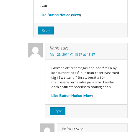
Skål!
Like Button Notice
view
(
)
Reply
Karin
says:
Mar 29, 2014 @ 18:37 at 18:37
Glömde att resemagasinen har fått en ny
konkurrent också;hur man reser bäst med
tåg i Swe….allt ifrån att berätta för
medresenärerna vilka jävla smartskallar
dom är,till att recensera toahygienen….
Like Button Notice
view
(
)
Reply
Victoria
says: