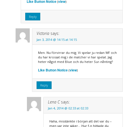
Like Button Notice
view
(
)
Reply
Victoria
says:
Jan 3, 2014 @ 14:15 at 14:15
Men. Nu förvirrar du mig. Vi spelar ju redan WF och
du har krossat mig i de matcher vi har spelat. Jag
heter något med Blue och du heter Sur-nånting?
Like Button Notice
view
(
)
Reply
Lena C
says:
Jan 4, 2014 @ 02:33 at 02:33
Haha, misstänkte i början att det var du –
men var inte säker… Hur f-n hittade du