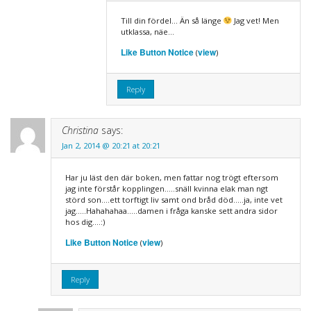
Till din fördel… Än så länge
Jag vet! Men
utklassa, näe…
Like Button Notice
view
(
)
Reply
Christina
says:
Jan 2, 2014 @ 20:21 at 20:21
Har ju läst den där boken, men fattar nog trögt eftersom
jag inte förstår kopplingen…..snäll kvinna elak man ngt
störd son….ett torftigt liv samt ond bråd död…..ja, inte vet
jag…..Hahahahaa…..damen i fråga kanske sett andra sidor
hos dig….:)
Like Button Notice
view
(
)
Reply