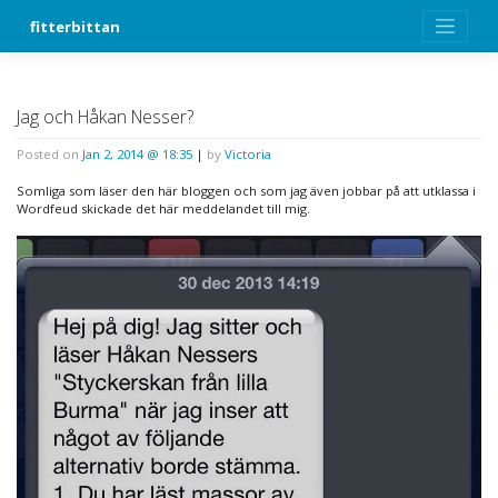
Skip
fitterbittan
to
content
Jag och Håkan Nesser?
Posted on
Jan 2, 2014 @ 18:35
|
by
Victoria
Somliga som läser den här bloggen och som jag även jobbar på att utklassa i
Wordfeud skickade det här meddelandet till mig.