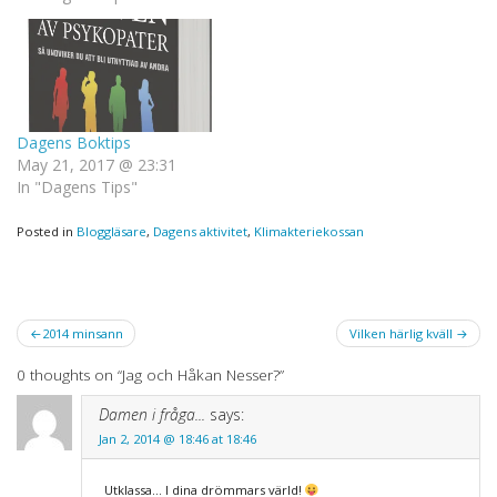
Dagens Boktips
May 21, 2017 @ 23:31
In "Dagens Tips"
Posted in
Bloggläsare
,
Dagens aktivitet
,
Klimakteriekossan
Post
2014 minsann
Vilken härlig kväll
navigation
0 thoughts on “
Jag och Håkan Nesser?
”
Damen i fråga...
says:
Jan 2, 2014 @ 18:46 at 18:46
Utklassa… I dina drömmars värld!