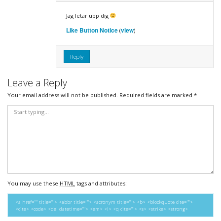
Jag letar upp dig
Like Button Notice
view
(
)
Reply
Leave a Reply
Your email address will not be published.
Required fields are marked
*
You may use these
HTML
tags and attributes:
<a href="" title=""> <abbr title=""> <acronym title=""> <b> <blockquote cite="">
<cite> <code> <del datetime=""> <em> <i> <q cite=""> <s> <strike> <strong>