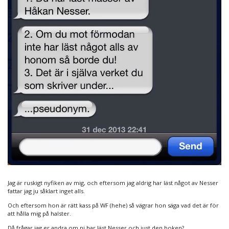
Jag är ruskigt nyfiken av mig, och eftersom jag aldrig har läst något av Nesser
fattar jag ju såklart inget alls.
Och eftersom hon är rätt kass på WF (hehe) så vägrar hon säga vad det är för
att hålla mig på halster.
Då frågar jag er andra om ni har läst Nesser och just den boken?