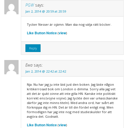
PGW
says:
Jan 2, 2014 @ 20:59 at 20:59
Tycker Nesser är ojämn. Man ska nog välja rätt böcker.
Like Button Notice
view
(
)
Reply
Ewa
says:
Jan 2, 2014 @ 22:42 at 22:42
Nja. Nu har jag ju inte läst just den boken. Jag läste någon
kritikerrosad bok om London o dimma. Sorry alla jag vet
att det är sjukt oinne att inte gilla HN. Kanske inte politiskt
korrekt ens (vojne vojne). Jag tyckte den var urkass (kanske
därför jag inte minns titeln). Med andra ord; har svårt att
förknippa dig m HN. Det är till din fördel enligt mig. Men
förmodligen har jag inte nog med studieskulder för att
avgöra det. Godnatt.
Like Button Notice
view
(
)