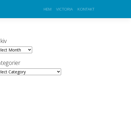
HEM
VICTORIA
KONTAKT
kiv
iv
tegorier
egorier