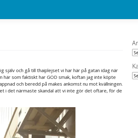
Ar
Ark
Ka
jälv och gå till thaiplejset vi har här på gatan idag när
Kat
en här som faktiskt har GOD smak, koftan jag inte köpte
avslappnad och beredd på makes ankomst nu mot kvällningen.
t i det närmaste skandal att vi inte gör det oftare, för de