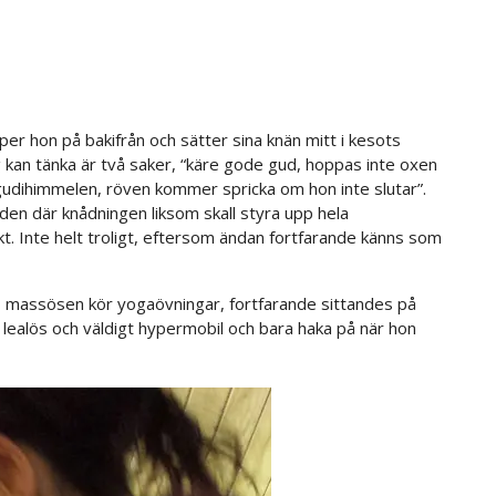
er hon på bakifrån och sätter sina knän mitt i kesots
 kan tänka är två saker, “käre gode gud, hoppas inte oxen
egudihimmelen, röven kommer spricka om hon inte slutar”.
den där knådningen liksom skall styra upp hela
t. Inte helt troligt, eftersom ändan fortfarande känns som
, massösen kör yogaövningar, fortfarande sittandes på
ra lealös och väldigt hypermobil och bara haka på när hon