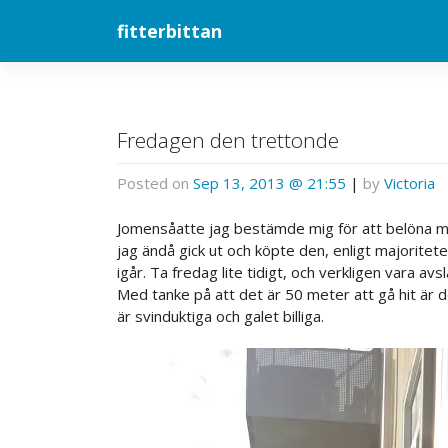
Skip
fitterbittan
to
content
Fredagen den trettonde
Posted on
Sep 13, 2013 @ 21:55
|
by
Victoria
Jomensåatte jag bestämde mig för att belöna mig s
jag ändå gick ut och köpte den, enligt majoritet
igår. Ta fredag lite tidigt, och verkligen vara 
Med tanke på att det är 50 meter att gå hit är de
är svinduktiga och galet billiga.