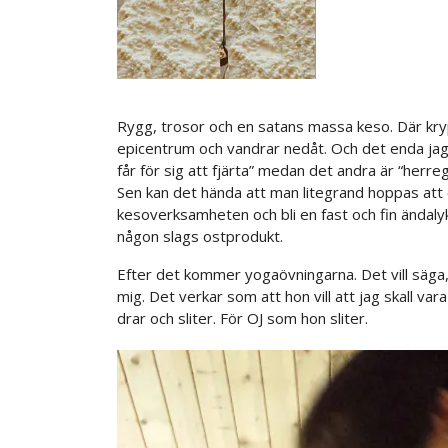
Rygg, trosor och en satans massa keso. Där kryp
epicentrum och vandrar nedåt. Och det enda jag
får för sig att fjärta” medan det andra är “herr
Sen kan det hända att man litegrand hoppas att 
kesoverksamheten och bli en fast och fin ändalyk
någon slags ostprodukt.
Efter det kommer yogaövningarna. Det vill säga
mig. Det verkar som att hon vill att jag skall va
drar och sliter. För OJ som hon sliter.