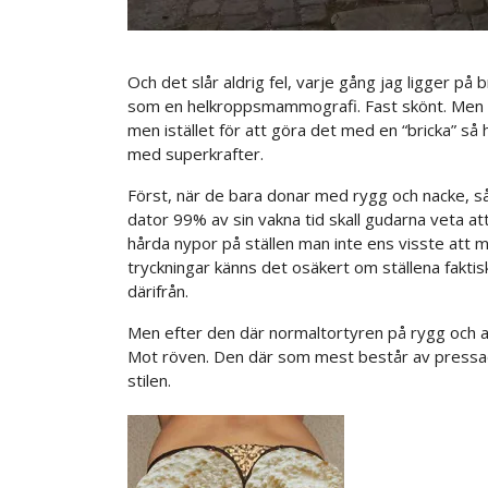
Och det slår aldrig fel, varje gång jag ligger på b
som en helkroppsmammografi. Fast skönt. Men än
men istället för att göra det med en “bricka” så h
med superkrafter.
Först, när de bara donar med rygg och nacke, så
dator 99% av sin vakna tid skall gudarna veta a
hårda nypor på ställen man inte ens visste att m
tryckningar känns det osäkert om ställena faktis
därifrån.
Men efter den där normaltortyren på rygg och ax
Mot röven. Den där som mest består av pressad
stilen.