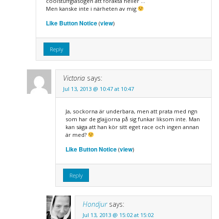
coolstuffglasögen att förakta heller …
Men kanske inte i närheten av mig
Like Button Notice
view
(
)
Reply
Victoria
says:
Jul 13, 2013 @ 10:47 at 10:47
Ja, sockorna är underbara, men att prata med ngn
som har de glajjorna på sig funkar liksom inte. Man
kan säga att han kör sitt eget race och ingen annan
är med?
Like Button Notice
view
(
)
Reply
Hondjur
says:
Jul 13, 2013 @ 15:02 at 15:02