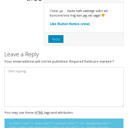
I hear ya … Hade haft vääldigt svårt att
koncentrera mig kan jag väl säga!
Like Button Notice
view
(
)
Reply
Leave a Reply
Your email address will not be published.
Required fields are marked
*
You may use these
HTML
tags and attributes:
<a href="" title=""> <abbr title=""> <acronym title=""> <b> <blockquote cite="">
<cite> <code> <del datetime=""> <em> <i> <q cite=""> <s> <strike> <strong>