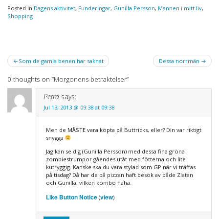
Posted in
Dagens aktivitet
,
Funderingar
,
Gunilla Persson
,
Mannen i mitt liv
,
Shopping
Post
Som de gamla benen har saknat
Dessa norrmän
navigation
0 thoughts on “
Morgonens betraktelser
”
Petra
says:
Jul 13, 2013 @ 09:38 at 09:38
Men de MÅSTE vara köpta på Buttricks, eller? Din var riktigt
snygga
Jag kan se dig (Gunilla Persson) med dessa fina gröna
zombiestrumpor gåendes utåt med fötterna och lite
kutryggig. Kanske ska du vara stylad som GP när vi träffas
på tisdag? Då har de på pizzan haft besök av både Zlatan
och Gunilla, vilken kombo haha.
Like Button Notice
view
(
)