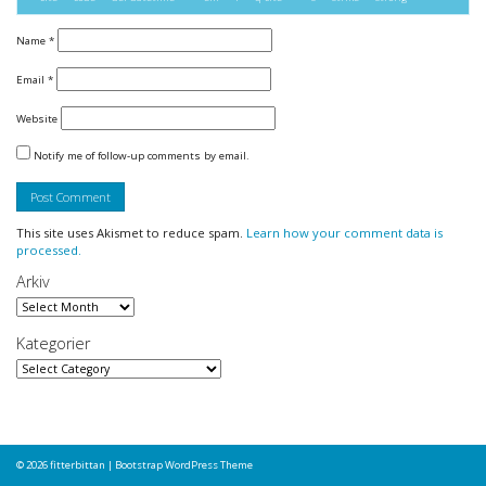
Name
*
Email
*
Website
Notify me of follow-up comments by email.
This site uses Akismet to reduce spam.
Learn how your comment data is
processed.
Arkiv
Arkiv
Kategorier
Kategorier
© 2026
fitterbittan
|
Bootstrap WordPress Theme