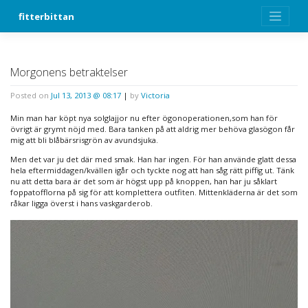
Skip
fitterbittan
to
content
Morgonens betraktelser
Posted on
Jul 13, 2013 @ 08:17
|
by
Victoria
Min man har köpt nya solglajjor nu efter ögonoperationen,som han för
övrigt är grymt nöjd med. Bara tanken på att aldrig mer behöva glasögon får
mig att bli blåbärsrisgrön av avundsjuka.
Men det var ju det där med smak. Han har ingen. För han använde glatt dessa
hela eftermiddagen/kvällen igår och tyckte nog att han såg rätt piffig ut. Tänk
nu att detta bara är det som är högst upp på knoppen, han har ju såklart
foppatofflorna på sig för att komplettera outfiten. Mittenkläderna är det som
råkar ligga överst i hans vaskgarderob.