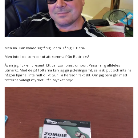
Men nä. Han kände sig fånig i dem. Fånig. I. Dem?
Men inte i de som ser ut att komma från Buttricks?
Även jag fick en present. Ett par zombiestrumpor. Passar mig alldeles
utmärkt. Med de på fötterna kan jag gå jättelångsamt, se läskig ut och inte ha
någon hjärna. Inte helt olikt Gunilla Persson faktiskt. Om jag bara går med
fötterna väldigt mycket utåt. Mycket nöjd.