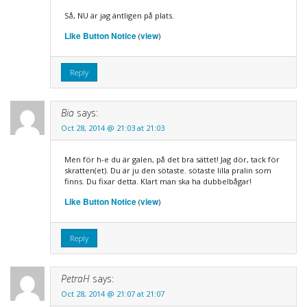
Så, NU är jag äntligen på plats.
Like Button Notice
view
(
)
Reply
Bia
says:
Oct 28, 2014 @ 21:03 at 21:03
Men för h-e du är galen, på det bra sättet! Jag dör, tack för
skratten(et). Du är ju den sötaste. sötaste lilla pralin som
finns. Du fixar detta. Klart man ska ha dubbelbågar!
Like Button Notice
view
(
)
Reply
PetraH
says:
Oct 28, 2014 @ 21:07 at 21:07