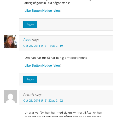
aldrig någonsin i tid någonstans?
Like Button Notice
view
(
)
Reply
Bibbi
says:
Oct 28, 2014 @ 21:19 at 21:19
Om han har tur så har han glömt bort henne.
Like Button Notice
view
(
)
Reply
PetraH
says:
Oct 28, 2014 @ 21:22 at 21:22
Undrar varför han har med sig en kvinna till Åsa. Är han
rädd för att bli anklagad för något han gör eller säger?