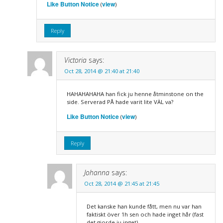
Like Button Notice
view
(
)
Reply
Victoria
says:
Oct 28, 2014 @ 21:40 at 21:40
HAHAHAHAHA han fick ju henne åtminstone on the
side. Serverad PÅ hade varit lite VÄL va?
Like Button Notice
view
(
)
Reply
Johanna
says:
Oct 28, 2014 @ 21:45 at 21:45
Det kanske han kunde fått, men nu var han
faktiskt över 1h sen och hade inget hår (fast
det gjorde ju inget)