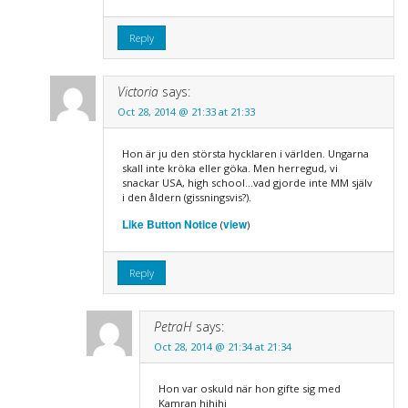
Reply
Victoria
says:
Oct 28, 2014 @ 21:33 at 21:33
Hon är ju den största hycklaren i världen. Ungarna
skall inte kröka eller göka. Men herregud, vi
snackar USA, high school…vad gjorde inte MM själv
i den åldern (gissningsvis?).
Like Button Notice
view
(
)
Reply
PetraH
says:
Oct 28, 2014 @ 21:34 at 21:34
Hon var oskuld när hon gifte sig med
Kamran hihihi