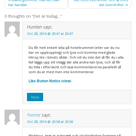
har handlat
det överdrifter
navigation
0 thoughts on “
Det är tisdag…
”
Humlan
says:
Oct 28, 2014 @ 20:47 at 20:47
Du får helt enkelt sitta på hotellrummet (eller var du nu
har en uppkoppling) och tjoa och komma med glada
tillrop lite i blindo sådär. Och vill du inte det så får du i alla
fall lägga upp ett inlägg där alla andra kan tjoa, och så får
du titta i efterskott och läsa kommentarerna parallellt så
som du är med men inte kommenterar.
Like Button Notice
view
(
)
Reply
Yvonne
says:
Oct 28, 2014 @ 20:58 at 20:58
Wohhoo, teet är nybryggt och chokladkakan framme på