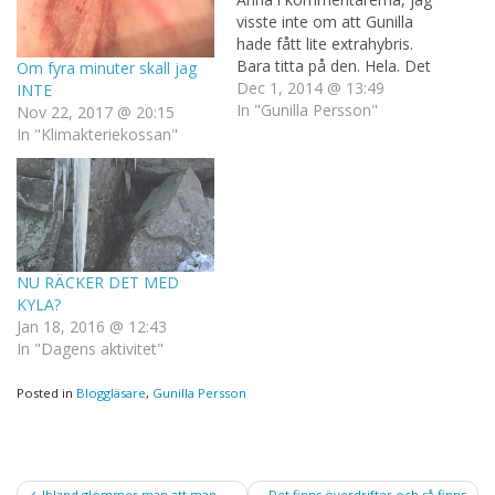
visste inte om att Gunilla
hade fått lite extrahybris.
Bara titta på den. Hela. Det
Om fyra minuter skall jag
är värt det för man fnissar
Dec 1, 2014 @ 13:49
INTE
jättemycket. Sen undrar
In "Gunilla Persson"
Nov 22, 2017 @ 20:15
man om GP faktiskt är en
In "Klimakteriekossan"
tillräckligt bra skådis för att
komma undan med att…
NU RÄCKER DET MED
KYLA?
Jan 18, 2016 @ 12:43
In "Dagens aktivitet"
Posted in
Bloggläsare
,
Gunilla Persson
Post
Ibland glömmer man att man
Det finns överdrifter och så finns