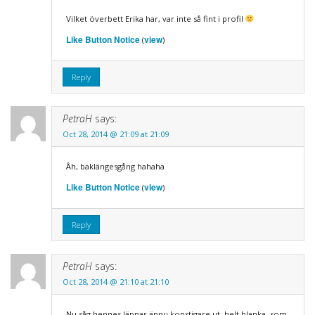
Vilket överbett Erika har, var inte så fint i profil
Like Button Notice
view
(
)
Reply
PetraH
says:
Oct 28, 2014 @ 21:09 at 21:09
Åh, baklängesgång hahaha
Like Button Notice
view
(
)
Reply
PetraH
says:
Oct 28, 2014 @ 21:10 at 21:10
Nu såg hennes läppar ännu konstigare ut, helt blanka, som