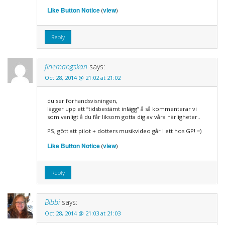
Like Button Notice
view
(
)
Reply
finemangskan
says:
Oct 28, 2014 @ 21:02 at 21:02
du ser förhandsvisningen,
lägger upp ett “tidsbestämt inlägg” å så kommenterar vi
som vanligt å du får liksom gotta dig av våra härligheter..
PS, gött att pilot + dotters musikvideo går i ett hos GP! =)
Like Button Notice
view
(
)
Reply
Bibbi
says:
Oct 28, 2014 @ 21:03 at 21:03