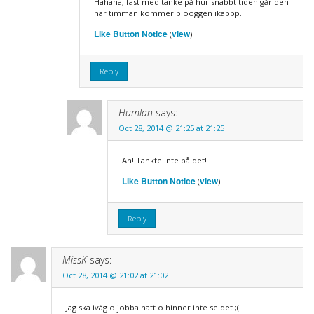
Hahaha, fast med tanke på hur snabbt tiden går den
här timman kommer blooggen ikappp.
Like Button Notice
view
(
)
Reply
Humlan
says:
Oct 28, 2014 @ 21:25 at 21:25
Ah! Tänkte inte på det!
Like Button Notice
view
(
)
Reply
MissK
says:
Oct 28, 2014 @ 21:02 at 21:02
Jag ska iväg o jobba natt o hinner inte se det ;(