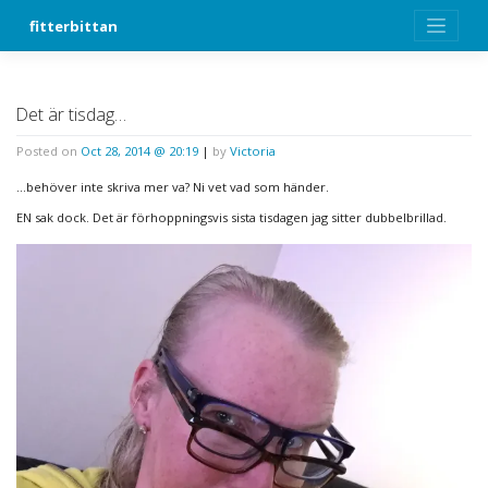
Skip
fitterbittan
to
content
Det är tisdag…
Posted on
Oct 28, 2014 @ 20:19
|
by
Victoria
…behöver inte skriva mer va? Ni vet vad som händer.
EN sak dock. Det är förhoppningsvis sista tisdagen jag sitter dubbelbrillad.