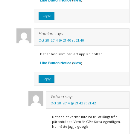
Like Button Notice
view
(
)
Reply
Humlan
says:
Oct 28, 2014 @ 21:40 at 21:40
Det är hon som har lärt upp sin dotter …
Like Button Notice
view
(
)
Reply
Victoria
says:
Oct 28, 2014 @ 21:42 at 21:42
Det äpplet verkar inte ha trillat långt från
päronträdet. Vem är GP:s farsa egentligen.
Nu måste jag ju googla.