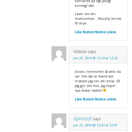
befriande på ngt jäkligt
konstigt sätt.
Läste om din
midsommar….Murphy borde
få stryk.
Like Button Notice
view
(
)
Victoria
says:
Jun 21, 2014 @ 12:23 at 12:23
Jösses i himmelen så aktiv du
var. Det där är bland det
tristaste jag vet, att rensa. Så
jag gör det inte, jag köper
nya diskar istället
Like Button Notice
view
(
)
Stjärnstoft
says:
Jun 21, 2014 @ 12:47 at 12:47