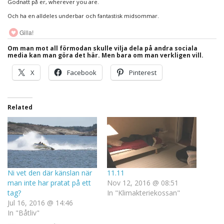
Godnatt på er, wherever you are.
Och ha en alldeles underbar och fantastisk midsommar.
Gilla!
Om man mot all förmodan skulle vilja dela på andra sociala
media kan man göra det här. Men bara om man verkligen vill.
X
Facebook
Pinterest
Related
Ni vet den där känslan när
11.11
man inte har pratat på ett
Nov 12, 2016 @ 08:51
tag?
In "Klimakteriekossan"
Jul 16, 2016 @ 14:46
In "Båtliv"