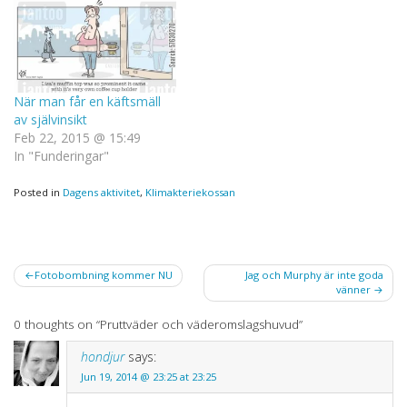
När man får en käftsmäll
av självinsikt
Feb 22, 2015 @ 15:49
In "Funderingar"
Posted in
Dagens aktivitet
,
Klimakteriekossan
Post
Fotobombning kommer NU
Jag och Murphy är inte goda
vänner
navigation
0 thoughts on “
Pruttväder och väderomslagshuvud
”
hondjur
says:
Jun 19, 2014 @ 23:25 at 23:25