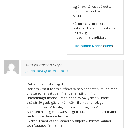
Jag är också kass på det…..
men nu ska det ske.
Basta!
Så, nu ska vi tillbaka till
festen och äta upp resterna.
En trevlig
midsommartradition.
Like Button Notice
view
(
)
Tina Johansson
says:
Jun 20, 2014 @ 00:09 at 00:09
Detsamma önskar jag dig!
Ber om ursäkt för min frånvaro här, har haft fullt upp med
yngste sonens studentfirande, en pärs i mitt
utmattningstillstånd… men det blev SÅ lyckat! Vi hade
sisådär 50 glada gäster här i vårt lilla hus i onsdags,
studenten var så lycklig, och därmed jag också!
Men sen har jag varit vansinnigt trött… det blir ett stillsamt
midsommarfirande hos oss.
Lycka till med väder, kameror, objektiv, fyrfota vänner
och foppatoffelmannen!