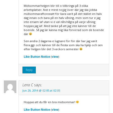
Midsommarhelgen blir till o tillbringa på 3 olika
arbetsplatser, fast e mest nojjig över där jag ska jobba
midsommaraftonsnatt för bara varit på det stället en halv
dag innan och bara på en halv våning, men som tur e jag
inte ensam iaf utan vi e väl nån/några på varje våning
hoppas jag iaf. Med tanke på att jag inte känner till de
boende. Så jag lär känna mig lika förvirrad som de boende
där
Sen andra 2 dagarna e lugnare för för där har jag varit
flera ggr och känner till de flesta som ska ha hjälp och sen
efter helgen blir det 3 veckors semester
Like Button Notice
view
(
)
Reply
Lena C
says:
Jun 20, 2014 @ 02:05 at 02:05
Hoppas att du får en bra midsommar!
Like Button Notice
view
(
)