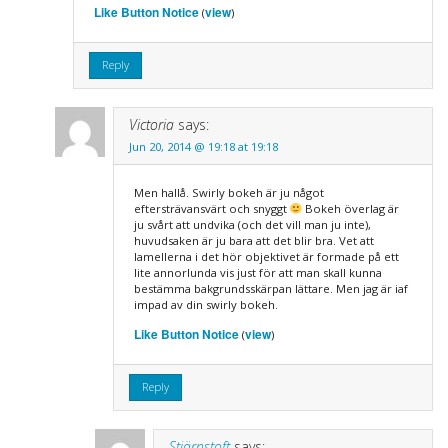
Like Button Notice
view
(
)
Reply
Victoria
says:
Jun 20, 2014 @ 19:18 at 19:18
Men hallå. Swirly bokeh är ju något
eftersträvansvärt och snyggt
Bokeh överlag är
ju svårt att undvika (och det vill man ju inte),
huvudsaken är ju bara att det blir bra. Vet att
lamellerna i det hör objektivet är formade på ett
lite annorlunda vis just för att man skall kunna
bestämma bakgrundsskärpan lättare. Men jag är iaf
impad av din swirly bokeh.
Like Button Notice
view
(
)
Reply
Stjärnstoft
says: