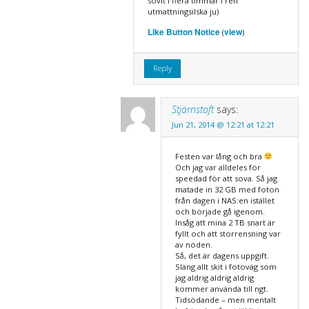
sovit i flera timmar i ren
utmattningsilska ju)
Like Button Notice
view
(
)
Reply
Stjärnstoft
says:
Jun 21, 2014 @ 12:21 at 12:21
Festen var lång och bra
Och jag var alldeles för
speedad för att sova. Så jag
matade in 32 GB med foton
från dagen i NAS:en istället
och började gå igenom.
Insåg att mina 2 TB snart är
fyllt och att storrensning var
av nöden.
Så, det är dagens uppgift.
Släng allt skit i fotoväg som
jag aldrig aldrig aldrig
kommer använda till ngt.
Tidsödande – men mentalt