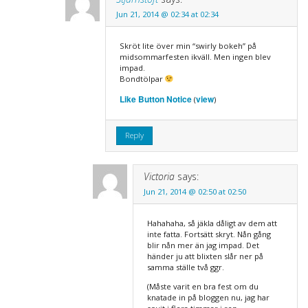
Jun 21, 2014 @ 02:34 at 02:34
Skröt lite över min “swirly bokeh” på
midsommarfesten ikväll. Men ingen blev
impad.
Bondtölpar
Like Button Notice
view
(
)
Reply
Victoria
says:
Jun 21, 2014 @ 02:50 at 02:50
Hahahaha, så jäkla dåligt av dem att
inte fatta. Fortsätt skryt. Nån gång
blir nån mer än jag impad. Det
händer ju att blixten slår ner på
samma ställe två ggr.
(Måste varit en bra fest om du
knatade in på bloggen nu, jag har