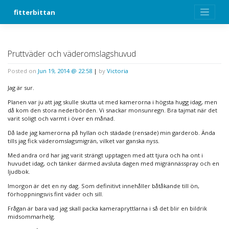
Skip
fitterbittan
to
content
Pruttväder och väderomslagshuvud
Posted on
Jun 19, 2014 @ 22:58
|
by
Victoria
Jag är sur.
Planen var ju att jag skulle skutta ut med kamerorna i högsta hugg idag, men
då kom den stora nederbörden. Vi snackar monsunregn. Bra tajmat när det
varit soligt och varmt i över en månad.
Då lade jag kamerorna på hyllan och städade (rensade) min garderob. Ända
tills jag fick väderomslagsmigrän, vilket var ganska nyss.
Med andra ord har jag varit strängt upptagen med att tjura och ha ont i
huvudet idag, och tänker därmed avsluta dagen med migrännässpray och en
ljudbok.
Imorgon är det en ny dag. Som definitivt innehåller båtåkande till ön,
förhoppningsvis fint väder och sill.
Frågan är bara vad jag skall packa kamerapryttlarna i så det blir en bildrik
midsommarhelg.