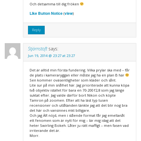
Och detsamma till dig fröken
Like Button Notice
view
(
)
Reply
Stjärnstoft
says:
Jun 19, 2014 @ 23:27 at 23:27
Det är alltid min första fundering. Vilka prylar ska med – får
de plats i kameraryggan eller måste jag ha en plan B här
Sen kommer oväsentligheter som kläder och sånt.
Lite sur på min snålhet här. Jag prioriterade att kunna köpa
två objektiv istället för bara en 70-200 f2,8 som jag länge
suktat efter. Jag valde därför bort Nikon och köpte
Tamron på zoomen. Efter att ha läst typ tusen
recensioner och utlåtanden tänkte jag att det blir nog bra
det här och vansinnes mkt billigare.
Och jag ÄR nöjd, men i stående format får jag emellanåt
ett fenomen som är nytt för mig – lär mig idag att det
heter Swirling Bokeh. Låter ju rätt maffigt – men fasen vad
irriterande det är.
Morr.