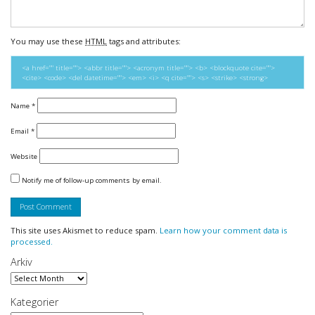
You may use these
HTML
tags and attributes:
<a href="" title=""> <abbr title=""> <acronym title=""> <b> <blockquote cite="">
<cite> <code> <del datetime=""> <em> <i> <q cite=""> <s> <strike> <strong>
Name
*
Email
*
Website
Notify me of follow-up comments by email.
This site uses Akismet to reduce spam.
Learn how your comment data is
processed.
Arkiv
Arkiv
Kategorier