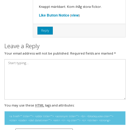
Knappt märkbart. Kom ihåg stora fickor.
Like Button Notice
view
(
)
Reply
Leave a Reply
Your email address will not be published.
Required fields are marked
*
You may use these
HTML
tags and attributes:
<a href="" title=""> <abbr title=""> <acronym title=""> <b> <blockquote cite="">
<cite> <code> <del datetime=""> <em> <i> <q cite=""> <s> <strike> <strong>