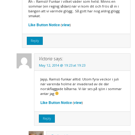
Åh – Ramsö! Funkar i vilket väder som helst. Minns en
sommar (en regnig sådan) när vi kom dit och frös så in i
bängen att vi värmde glögg.. Så gott har nog aldrig glögg
smakat.
Like Button Notice
view
(
)
Reply
Victoria
says:
May 12, 2014 @ 19:23 at 19:23
Japp, Ramsö funkar alltid. Utom fyra veckor i juli
när varenda holme är invaderad av de där
norskflaggade båtarna. Vi lär ses på sjön i sommar
antar jag
Like Button Notice
view
(
)
Reply