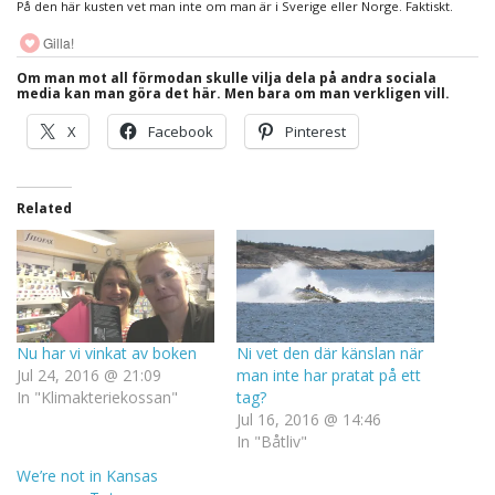
På den här kusten vet man inte om man är i Sverige eller Norge. Faktiskt.
Gilla!
Om man mot all förmodan skulle vilja dela på andra sociala
media kan man göra det här. Men bara om man verkligen vill.
X
Facebook
Pinterest
Related
Nu har vi vinkat av boken
Ni vet den där känslan när
Jul 24, 2016 @ 21:09
man inte har pratat på ett
In "Klimakteriekossan"
tag?
Jul 16, 2016 @ 14:46
In "Båtliv"
We’re not in Kansas