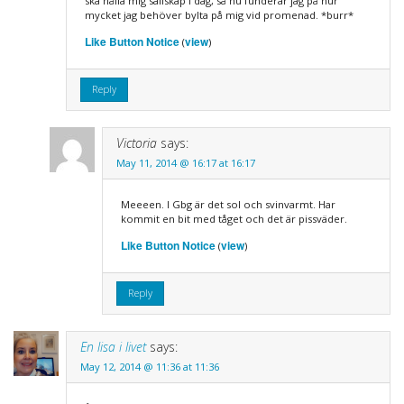
ska hålla mig sällskap i dag, så nu funderar jag på hur
mycket jag behöver bylta på mig vid promenad. *burr*
Like Button Notice
view
(
)
Reply
Victoria
says:
May 11, 2014 @ 16:17 at 16:17
Meeeen. I Gbg är det sol och svinvarmt. Har
kommit en bit med tåget och det är pissväder.
Like Button Notice
view
(
)
Reply
En lisa i livet
says:
May 12, 2014 @ 11:36 at 11:36