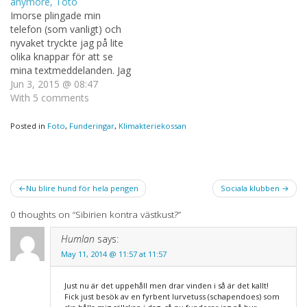
anymore, Toto
Imorse plingade min
telefon (som vanligt) och
nyvaket tryckte jag på lite
olika knappar för att se
mina textmeddelanden. Jag
läste meddelandet tre
Jun 3, 2015 @ 08:47
gånger och tre gånger
With 5 comments
fattade jag verkligen inte.
Däremot blev jag
Posted in
Foto
,
Funderingar
,
Klimakteriekossan
fundersam. På riktigt alltså.
Jag var tvungen att
verkligen tänka efter var
jag befunnit mig det…
Post
Nu blire hund för hela pengen
Sociala klubben
navigation
0 thoughts on “
Sibirien kontra västkust?
”
Humlan
says:
May 11, 2014 @ 11:57 at 11:57
Just nu är det uppehåll men drar vinden i så är det kallt!
Fick just besök av en fyrbent lurvetuss (schapendoes) som