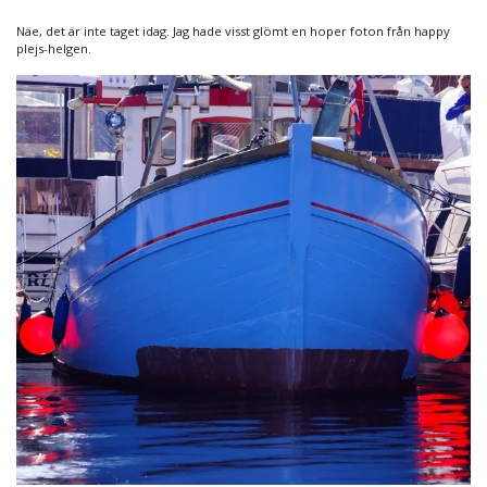
Näe, det är inte taget idag. Jag hade visst glömt en hoper foton från happy
plejs-helgen.