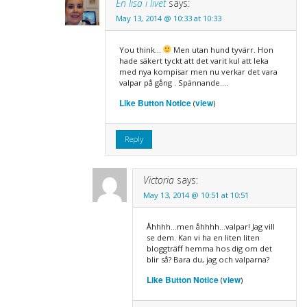
En lisa i livet
says:
May 13, 2014 @ 10:33 at 10:33
You think…
Men utan hund tyvärr. Hon
hade säkert tyckt att det varit kul att leka
med nya kompisar men nu verkar det vara
valpar på gång . Spännande….
Like Button Notice
view
(
)
Reply
Victoria
says:
May 13, 2014 @ 10:51 at 10:51
Åhhhh…men åhhhh…valpar! Jag vill
se dem. Kan vi ha en liten liten
bloggträff hemma hos dig om det
blir så? Bara du, jag och valparna?
Like Button Notice
view
(
)