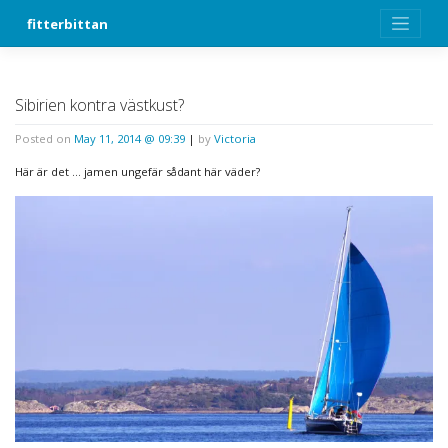
Skip
fitterbittan
to
content
Sibirien kontra västkust?
Posted on
May 11, 2014 @ 09:39
|
by
Victoria
Här är det … jamen ungefär sådant här väder?