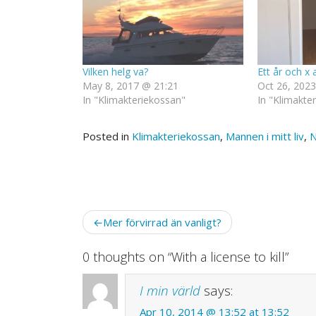
Vilken helg va?
Ett år och x 
May 8, 2017 @ 21:21
Oct 26, 2023
In "Klimakteriekossan"
In "Klimakte
Posted in
Klimakteriekossan
,
Mannen i mitt liv
,
N
Post
Mer förvirrad än vanligt?
navigation
0 thoughts on “
With a license to kill
”
I min värld
says:
Apr 10, 2014 @ 13:52 at 13:52