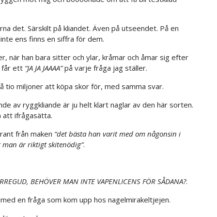
na det. Särskilt på kliandet. Även på utseendet. På en
inte ens finns en siffra för dem.
, när han bara sitter och ylar, kråmar och åmar sig efter
får ett
“JA JA JAAAA”
på varje fråga jag ställer.
få tio miljoner att köpa skor för, med samma svar.
de av ryggkliande är ju helt klart naglar av den här sorten.
att ifrågasätta.
grant från maken
“det bästa han varit med om någonsin i
r man är riktigt skitenödig”
.
RREGUD, BEHÖVER MAN INTE VAPENLICENS FÖR SÅDANA?
.
p med en fråga som kom upp hos nagelmirakeltjejen.