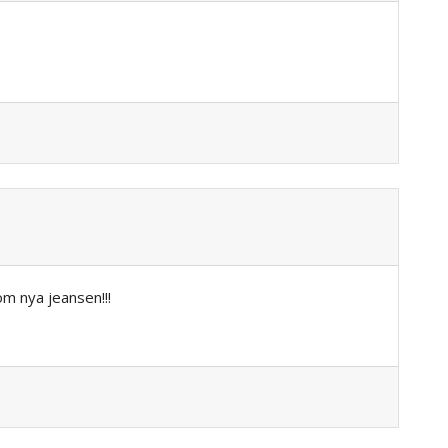
.
m nya jeansen!!!