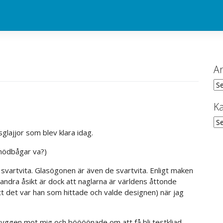
Ar
Ark
Ka
Kat
glajjor som blev klara idag.
 nödbågar va?)
 svartvita. Glasögonen är även de svartvita. Enligt maken
 andra åsikt är dock att naglarna är världens åttonde
tt det var han som hittade och valde designen) när jag
yggen mot mig och böööönade om att få bli testkliad