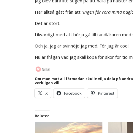
Jag blev bara lite sugen på att hålla på halster en
Har alltså gått från att
“ingen får röra mina nagl
Det är stort.
Likvärdigt med att börja gå till tandläkaren med
Och ja, jag är svinnöjd jag med. För jag är cool.
Nu är frågan vad jag skall köpa för skor för tio mi
Gilla!
Om man mot all förmodan skulle vilja dela på andr
verkligen vill.
X
Facebook
Pinterest
Related