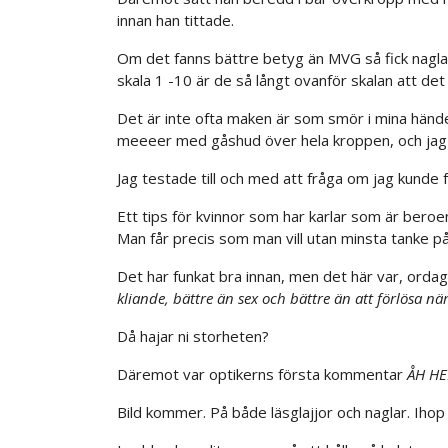
innan han tittade.
Om det fanns bättre betyg än MVG så fick naglar
skala 1 -10 är de så långt ovanför skalan att det 
Det är inte ofta maken är som smör i mina händer
meeeer med gåshud över hela kroppen, och jag 
Jag testade till och med att fråga om jag kunde 
Ett tips för kvinnor som har karlar som är beroen
Man får precis som man vill utan minsta tanke på 
Det har funkat bra innan, men det här var, orda
kliande, bättre än sex och bättre än att förlösa nä
Då hajar ni storheten?
Däremot var optikerns första kommentar
ÅH HE
Bild kommer. På både läsglajjor och naglar. Iho