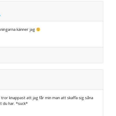
6
isningarna känner jag
 tror knappast att jag får min man att skaffa sig såna
t du har. *suck*