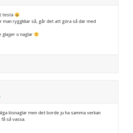
t testa
r man ryggkliar så, går det att göra så där med
 glajjer o naglar
5
anliga lösnaglar men det borde ju ha samma verkan
 få så vassa.