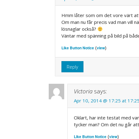
Hmm låter som om det vore värt at
Om man nu får precis vad man vill nä
lösnaglar också?
Väntar med spänning på bild på både
(
)
Like Button Notice
view
Reply
Victoria
says:
Apr 10, 2014 @ 17:25 at 17:2
Oklart, har inte testat med v
tycker man? Om det nu går att
(
)
Like Button Notice
view