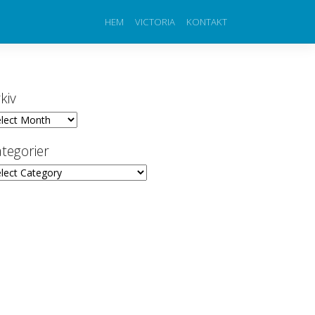
HEM
VICTORIA
KONTAKT
kiv
iv
tegorier
egorier