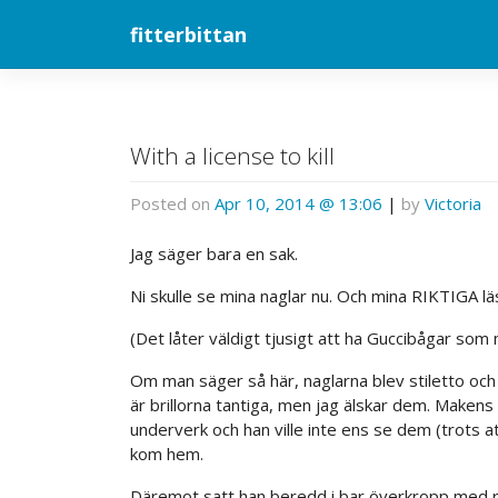
Skip
fitterbittan
to
content
With a license to kill
Posted on
Apr 10, 2014 @ 13:06
|
by
Victoria
Jag säger bara en sak.
Ni skulle se mina naglar nu. Och mina RIKTIGA läs
(Det låter väldigt tjusigt att ha Guccibågar som
Om man säger så här, naglarna blev stiletto och
är brillorna tantiga, men jag älskar dem. Makens
underverk och han ville inte ens se dem (trots a
kom hem.
Däremot satt han beredd i bar överkropp med r