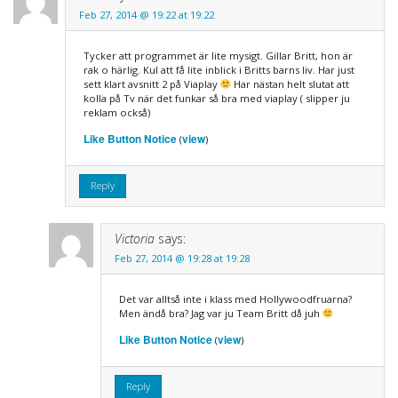
Feb 27, 2014 @ 19:22 at 19:22
Tycker att programmet är lite mysigt. Gillar Britt, hon är
rak o härlig. Kul att få lite inblick i Britts barns liv. Har just
sett klart avsnitt 2 på Viaplay
Har nästan helt slutat att
kolla på Tv när det funkar så bra med viaplay ( slipper ju
reklam också)
Like Button Notice
view
(
)
Reply
Victoria
says:
Feb 27, 2014 @ 19:28 at 19:28
Det var alltså inte i klass med Hollywoodfruarna?
Men ändå bra? Jag var ju Team Britt då juh
Like Button Notice
view
(
)
Reply