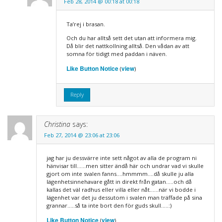
Feb 28, 2014 @ 00:18 at 00:18
Ta’rej i brasan.
Och du har alltså sett det utan att informera mig.
Då blir det nattkollning alltså. Den vådan av att
somna för tidigt med paddan i näven.
Like Button Notice
view
(
)
Reply
Christina
says:
Feb 27, 2014 @ 23:06 at 23:06
jag har ju dessvärre inte sett något av alla de program ni
hänvisar till……men sitter ändå här och undrar vad vi skulle
gjort om inte svalen fanns….hmmmm….då skulle ju alla
lägenhetsinnehavare gått in direkt från gatan…..och då
kallas det väl radhus eller villa eller nåt……när vi bodde i
lägenhet var det ju dessutom i svalen man träffade på sina
grannar…..så ta inte bort den för guds skull…..:)
Like Button Notice
view
(
)