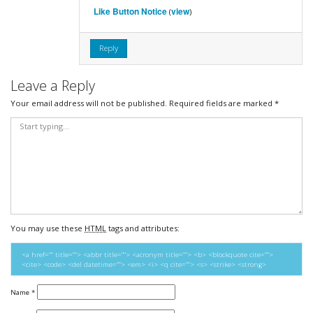
Like Button Notice
view
(
)
Reply
Leave a Reply
Your email address will not be published.
Required fields are marked
*
You may use these
HTML
tags and attributes:
<a href="" title=""> <abbr title=""> <acronym title=""> <b> <blockquote cite="">
<cite> <code> <del datetime=""> <em> <i> <q cite=""> <s> <strike> <strong>
Name
*