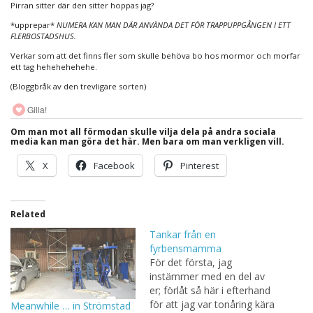
Pirran sitter där den sitter hoppas jag?
*upprepar*
NUMERA KAN MAN DÄR ANVÄNDA DET FÖR TRAPPUPPGÅNGEN I ETT
FLERBOSTADSHUS.
Verkar som att det finns fler som skulle behöva bo hos mormor och morfar
ett tag hehehehehehe.
(Bloggbråk av den trevligare sorten)
Gilla!
Om man mot all förmodan skulle vilja dela på andra sociala
media kan man göra det här. Men bara om man verkligen vill.
X
Facebook
Pinterest
Related
Tankar från en
fyrbensmamma
För det första, jag
instämmer med en del av
er; förlåt så här i efterhand
för att jag var tonåring kära
Meanwhile … in Strömstad