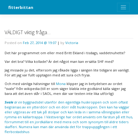
Skip
fitterbittan
to
content
VÄLDIGT viktig fråga…
Posted on
Feb 27, 2014 @ 19:07
|
by
Victoria
Det här programmet om eller med Britt Ekland i tisdags, vaddetnuhette?
Var det bra? Vilka kollade? Är det något man kan ersätta SHF med?
Jag missade ju det, eftersom jag råkade ligga i sängen lite tidigare än vanligt.
För att jag var fullt upptagen med att sura och frysa.
Och med vänliga hälsningar till
Mona
klipper jag in betydelsen av ordet
“svale” från wikipedia (till er som säger blabla inte godkänd källa säger jag
bara att det även står i SAOL, men där var texten inte lika utförlig):
Svale
är en
byggnadsdel utanför den egentliga huskroppen och som oftast
begränsas av en ytterdörr och en dörr inåt huskroppen. Den kan ha väggar
eller utgöras av ett tak på stolpar och kan leda in i samma våningsplan eller
rymma en källartrappa. I Västsverige har ordet använts om farstun på ett hus,
förrummet till en jordkällare med mera och som synonym till äldre tiders
skafferi. Numera kan man där använda det för trappuppgången i ett
flerbostadshus