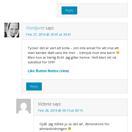
Reply
Hondjuret
says:
Feb 27, 2014 @ 20:41 at 20:41
Tycker det är värt att kolla – om inte annat för att inse att
man kanske skall vara lite mer – ödmjuk mot sina barn!
Men hon är härlig Britt. Jag gillar henne. Helt klart ett ok
substitut för SHF!
Like Button Notice
view
(
)
Reply
Victoria
says:
Feb 28, 2014 @ 00:15 at 00:15
Ojdå. Jag måste ju se det iaf…åtminstone för
allmänbildningen