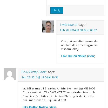
Reply
I mitt huvud
says:
Feb 28, 2014 @ 08:02 at 08:02
Okej, hädan efter lyssnar du
när tant delar med sig av sin
visdom, okej?
Like Button Notice
view
(
)
Polly Pretty Pants
says:
Feb 27, 2014 @ 19:34 at 19:34
Jag håller mig till Breaking Amish ( även om jag MISSADE
förra avsnittet… TANDAVSNITTET! och Kardashians..och
Deadliest Catch (fast när Kapten Phil dog är det inte lika
bra…men innan d… Sjuuuukt bra!!!
Like Button Notice
view
(
)