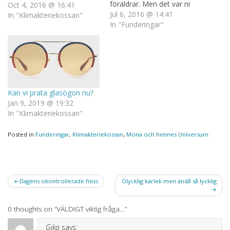
föräldrar. Men det var ni
Oct 4, 2016 @ 16:41
som tyckte att det var en
Jul 6, 2016 @ 14:41
In "Klimakteriekossan"
bra idé att skaffa mig, DET
In "Funderingar"
valet och den stunden hade
jag inget med att göra. Och
om…
Kan vi prata glasögon nu?
Jan 9, 2019 @ 19:32
In "Klimakteriekossan"
Posted in
Funderingar
,
Klimakteriekossan
,
Mona och hennes Universum
Post
Dagens okontrollerade fniss
Olycklig kärlek men ändå så lycklig
navigation
0 thoughts on “
VÄLDIGT viktig fråga…
”
Gika
says: