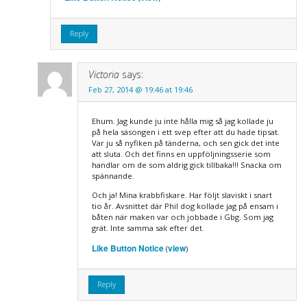
Reply
Victoria
says:
Feb 27, 2014 @ 19:46 at 19:46
Ehum. Jag kunde ju inte hålla mig så jag kollade ju
på hela säsongen i ett svep efter att du hade tipsat.
Var ju så nyfiken på tänderna, och sen gick det inte
att sluta. Och det finns en uppföljningsserie som
handlar om de som aldrig gick tillbaka!!! Snacka om
spännande.
Och ja! Mina krabbfiskare. Har följt slaviskt i snart
tio år. Avsnittet där Phil dog kollade jag på ensam i
båten när maken var och jobbade i Gbg. Som jag
grät. Inte samma sak efter det.
Like Button Notice
view
(
)
Reply