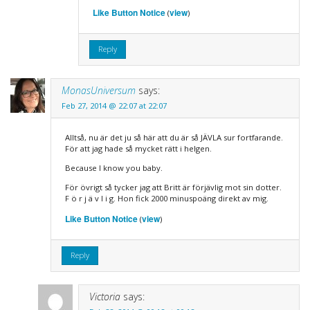
Like Button Notice
view
(
)
Reply
MonasUniversum
says:
Feb 27, 2014 @ 22:07 at 22:07
Alltså, nu är det ju så här att du är så JÄVLA sur fortfarande.
För att jag hade så mycket rätt i helgen.
Because I know you baby.
För övrigt så tycker jag att Britt är förjävlig mot sin dotter.
F ö r j ä v l i g. Hon fick 2000 minuspoäng direkt av mig.
Like Button Notice
view
(
)
Reply
Victoria
says: