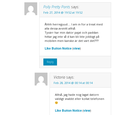
Polly Pretty Pants
says:
Feb 27, 2014 @ 19:52 at 19:52
Åhhh herreguud…. I am in for a treat med
alla dessa avsnitt alltså.
Tyvärr har min dator pajat och paddan
hittar jag inte så d kan bli liite jobbigt på
mobilen men kanske är det värt det????
Like Button Notice
view
(
)
Reply
Victoria
says:
Feb 28, 2014 @ 00:14 at 00:14
Alltså, jag hade nog lagat datorn
väldigt snabbt eller kollat telefonen
Like Button Notice
view
(
)