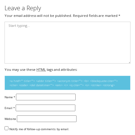
Leave a Reply
Your email address will not be published.
Required fields are marked
*
You may use these
HTML
tags and attributes:
<a href="" title=""> <abbr title=""> <acronym title=""> <b> <blockquote cite="">
<cite> <code> <del datetime=""> <em> <i> <q cite=""> <s> <strike> <strong>
Name
*
Email
*
Website
Notify me of follow-up comments by email.