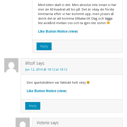
Med tiden skall vi det. Men absolut inte innan vi har
mer än 60 kvadrat att bo på. Det är okay de första
timmarna efter vi har kommit upp, men jösses så
skönt det är att komma tillbaka till Gbg och lägga
lite avstånd mellan oss och ta igen lite sömn
Like Button Notice
view
(
)
Reply
MissK
says:
Jan 12, 2014 @ 18:12 at 18:12
Den sparkdräkten var faktiskt helt okej
Like Button Notice
view
(
)
Reply
Victoria
says: