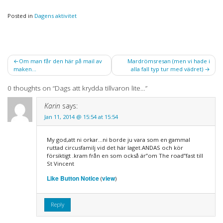
Posted in
Dagens aktivitet
Post
Om man får den här på mail av
Mardrömsresan (men vi hade i
maken…
alla fall typ tur med vädret)
navigation
0 thoughts on “
Dags att krydda tillvaron lite…
”
Karin
says:
Jan 11, 2014 @ 15:54 at 15:54
My god,att ni orkar…ni borde ju vara som en gammal
ruttad circusfamilj vid det här laget.ANDAS och kör
försiktigt .kram från en som också är”om The road”fast till
St Vincent
Like Button Notice
view
(
)
Reply