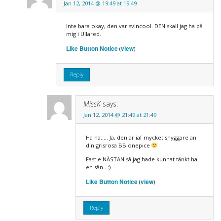
Jan 12, 2014 @ 19:49 at 19:49
Inte bara okay, den var svincool. DEN skall jag ha på
mig i Ullared.
Like Button Notice
view
(
)
Reply
MissK
says:
Jan 12, 2014 @ 21:49 at 21:49
Ha ha….. Ja, den är iaf mycket snyggare än
din grisrosa BB onepice
Fast e NÄSTAN så jag hade kunnat tänkt ha
en sån…:)
Like Button Notice
view
(
)
Reply