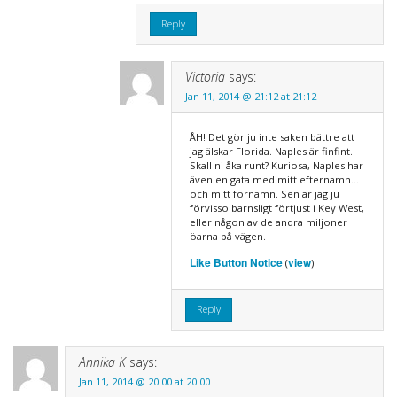
Reply
Victoria
says:
Jan 11, 2014 @ 21:12 at 21:12
ÅH! Det gör ju inte saken bättre att
jag älskar Florida. Naples är finfint.
Skall ni åka runt? Kuriosa, Naples har
även en gata med mitt efternamn…
och mitt förnamn. Sen är jag ju
förvisso barnsligt förtjust i Key West,
eller någon av de andra miljoner
öarna på vägen.
Like Button Notice
view
(
)
Reply
Annika K
says:
Jan 11, 2014 @ 20:00 at 20:00