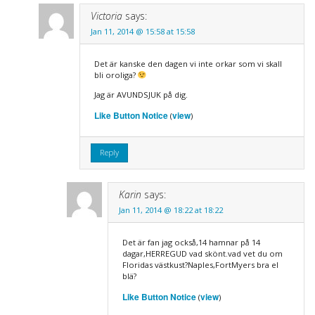
Victoria
says:
Jan 11, 2014 @ 15:58 at 15:58
Det är kanske den dagen vi inte orkar som vi skall
bli oroliga?
Jag är AVUNDSJUK på dig.
Like Button Notice
view
(
)
Reply
Karin
says:
Jan 11, 2014 @ 18:22 at 18:22
Det är fan jag också,14 hamnar på 14
dagar,HERREGUD vad skönt.vad vet du om
Floridas västkust?Naples,FortMyers bra el
blä?
Like Button Notice
view
(
)