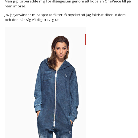
Men jag förberedde mig för åkångesten genom att köpa en OnePiece till på
rean imorse.
Jo, jag använder mina sparkdräkter så mycket att jag faktiskt sliter ut dem,
och den här såg väldigt trevlig ut.