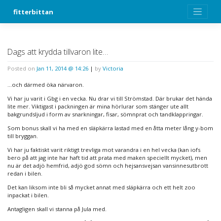
Skip
fitterbittan
to
content
Dags att krydda tillvaron lite…
Posted on
Jan 11, 2014 @ 14:26
|
by
Victoria
…och därmed öka närvaron.
Vi har ju varit i Gbg i en vecka. Nu drar vi till Strömstad. Där brukar det hända
lite mer. Viktigast i packningen är mina hörlurar som stänger ute allt
bakgrundsljud i form av snarkningar, fisar, sömnprat och tandklappringar.
Som bonus skall vi ha med en släpkärra lastad med en åtta meter lång y-bom
till bryggan.
Vi har ju faktiskt varit riktigt trevliga mot varandra i en hel vecka (kan iofs
bero på att jag inte har haft tid att prata med maken speciellt mycket), men
nu är det adjö hemfrid, adjö god sömn och hejsansvejsan vansinnesutbrott
redan i bilen.
Det kan liksom inte bli så mycket annat med släpkärra och ett helt zoo
inpackat i bilen.
Antagligen skall vi stanna på Jula med.