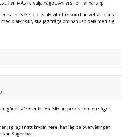
st, han MÅSTE välja något. Annars.. eh.. annars! ;p
dcentralen, vilket han själv vill eftersom han vet att hans
a med självinsikt, ska jag fråga om han kan dela med sig
0
om går till vårdcentralen. Min är, precis som du säger,
är jag låg i mitt krypin nere, han låg på övervåningen
rkar. Säger han.