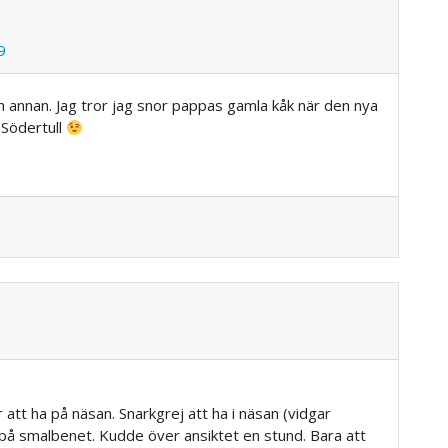
9
on annan. Jag tror jag snor pappas gamla kåk när den nya
l Södertull
att ha på näsan. Snarkgrej att ha i näsan (vidgar
 på smalbenet. Kudde över ansiktet en stund. Bara att