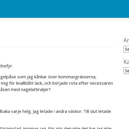
Ar
Ark
Ka
lsefyr.
Kat
 nagelpåse som jag kånkar över kommungränserna,
 mig för knallblått lack, och började rota efter necessären
i påsen med nagelattiraljer?
baka varje helg. Jag letade i andra väskor. Till slut letade
i Strömstad. Hoppas jag. För gör den inte det har jag inte