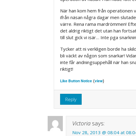
När han kom hem från operationen v
ifrån näsan några dagar men slutade t
värre. Rena rama mardrömmen! Efter e
det aldrig riktigt det utan han fort
till slut gick vi isär… Inte pga snarkni
Tycker att ni verkligen borde ha skil
bli väckt av någon som snarkar! Vida
inte får andningsuppehåll när han sna
riktigt!
(
)
Like Button Notice
view
Reply
Victoria
says:
Nov 28, 2013 @ 08:04 at 08:0