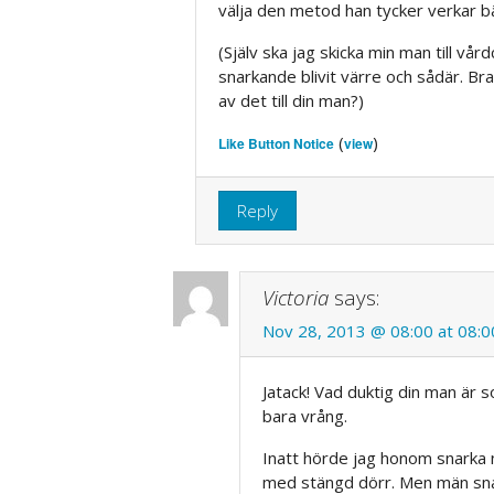
välja den metod han tycker verkar bä
(Själv ska jag skicka min man till vår
snarkande blivit värre och sådär. Br
av det till din man?)
(
)
Like Button Notice
view
Reply
Victoria
says:
Nov 28, 2013 @ 08:00 at 08:0
Jatack! Vad duktig din man är s
bara vrång.
Inatt hörde jag honom snarka n
med stängd dörr. Men män sna