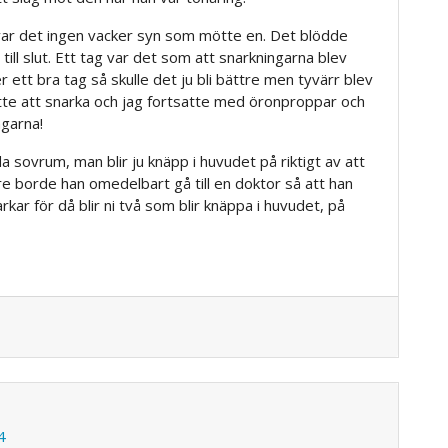
ar det ingen vacker syn som mötte en. Det blödde
ill slut. Ett tag var det som att snarkningarna blev
tt bra tag så skulle det ju bli bättre men tyvärr blev
satte att snarka och jag fortsatte med öronproppar och
ngarna!
da sovrum, man blir ju knäpp i huvudet på riktigt av att
re borde han omedelbart gå till en doktor så att han
rkar för då blir ni två som blir knäppa i huvudet, på
4