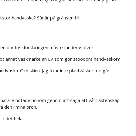
kitstor handväska? Sådär på gränsen till
en där friskförklaringen måste funderas över.
got annat väskmärke än LV som gör stoooora handväskor?
ndväska. Och skinn. Jag fixar inte plastväskor, de går
snarare hotade honom genom att säga att vårt äktenskap
a den i mina öron.
 i det hela.