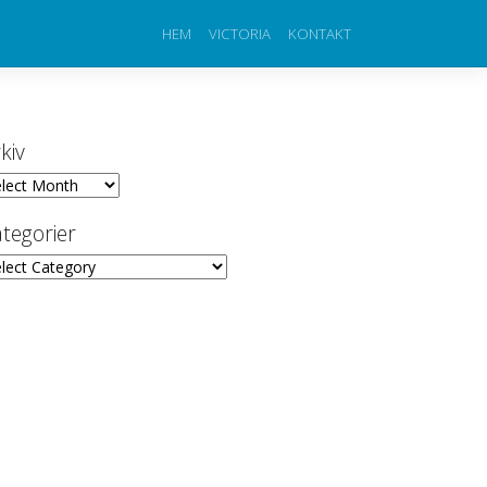
HEM
VICTORIA
KONTAKT
kiv
iv
tegorier
egorier