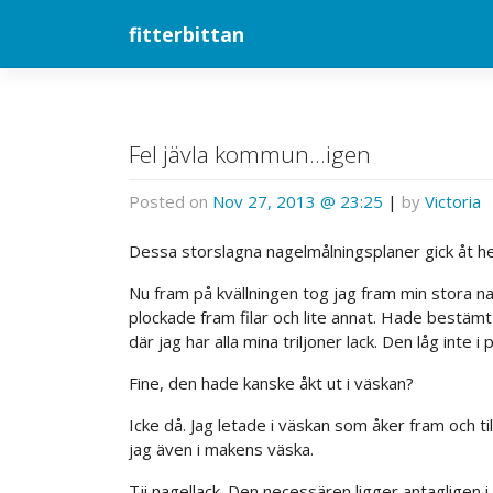
Skip
fitterbittan
to
content
Fel jävla kommun…igen
Posted on
Nov 27, 2013 @ 23:25
|
by
Victoria
Dessa storslagna nagelmålningsplaner gick åt he
Nu fram på kvällningen tog jag fram min stora
plockade fram filar och lite annat. Hade bestämt
där jag har alla mina triljoner lack. Den låg inte 
Fine, den hade kanske åkt ut i väskan?
Icke då. Jag letade i väskan som åker fram och till
jag även i makens väska.
Tji nagellack. Den necessären ligger antagligen 