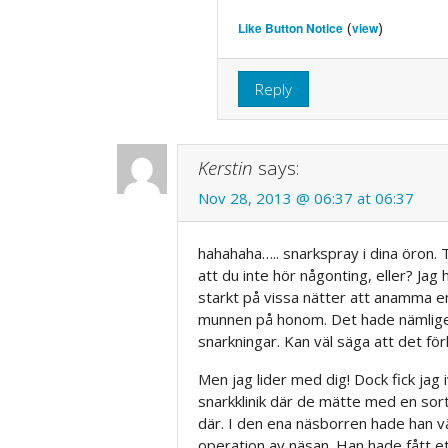
(
)
Like Button Notice
view
Reply
Kerstin
says:
Nov 28, 2013 @ 06:37 at 06:37
hahahaha….. snarkspray i dina öron. T
att du inte hör någonting, eller? Ja
starkt på vissa nätter att anamma e
munnen på honom. Det hade nämligen
snarkningar. Kan väl säga att det för
Men jag lider med dig! Dock fick jag 
snarkklinik där de mätte med en sort
där. I den ena näsborren hade han v
operation av näsan. Han hade fått et