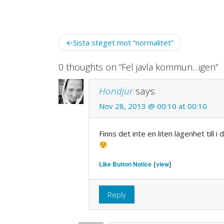
Post
Sista steget mot “normalitet”
navigation
0 thoughts on “
Fel jävla kommun…igen
”
Hondjur
says:
Nov 28, 2013 @ 00:10 at 00:10
Finns det inte en liten lägenhet till i
(
)
Like Button Notice
view
Reply