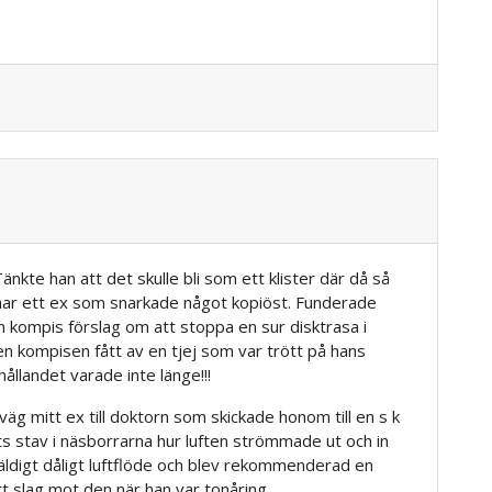
änkte han att det skulle bli som ett klister där då så
g har ett ex som snarkade något kopiöst. Funderade
n kompis förslag om att stoppa en sur disktrasa i
 kompisen fått av en tjej som var trött på hans
hållandet varade inte länge!!!
iväg mitt ex till doktorn som skickade honom till en s k
s stav i näsborrarna hur luften strömmade ut och in
äldigt dåligt luftflöde och blev rekommenderad en
t slag mot den när han var tonåring.