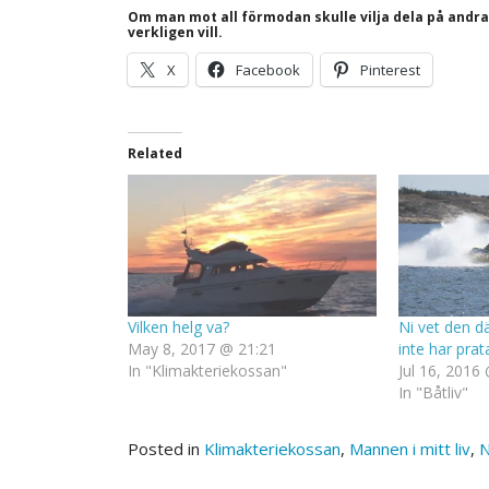
Om man mot all förmodan skulle vilja dela på andr
verkligen vill.
X
Facebook
Pinterest
Related
Vilken helg va?
Ni vet den d
May 8, 2017 @ 21:21
inte har prat
In "Klimakteriekossan"
Jul 16, 2016
In "Båtliv"
Posted in
Klimakteriekossan
,
Mannen i mitt liv
,
N