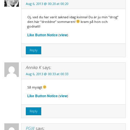
Aug 6, 2013 @ 00:20 at 00:20
Oj, vad du har varit saknad idag kvinna! Du är ju min “drog”
den här “dreddne” sommaren!
kram på hon och
godnatt!
Like Button Notice
view
(
)
Reply
Annika K
says:
Aug 6, 2013 @ 00:33 at 00:33
Så mysigt
Like Button Notice
view
(
)
Reply
PGW
says: