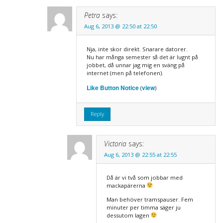
Petra
says:
Aug 6, 2013 @ 22:50 at 22:50
Nja, inte skor direkt. Snarare datorer.
Nu har många semester så det är lugnt på
jobbet, då unnar jag mig en sväng på
internet (men på telefonen).
Like Button Notice
view
(
)
Reply
Victoria
says:
Aug 6, 2013 @ 22:55 at 22:55
Då är vi två som jobbar med
mackapärerna
Man behöver tramspauser. Fem
minuter per timma säger ju
dessutom lagen