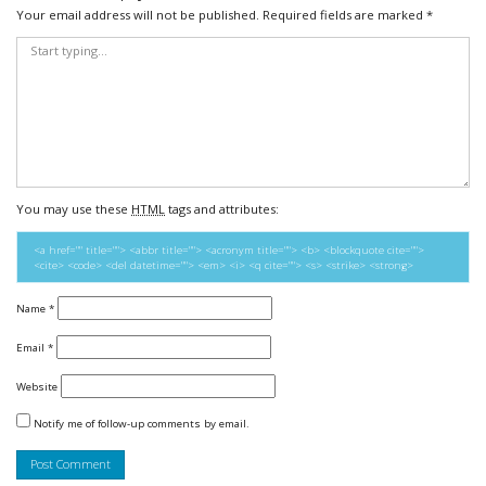
Your email address will not be published.
Required fields are marked
*
You may use these
HTML
tags and attributes:
<a href="" title=""> <abbr title=""> <acronym title=""> <b> <blockquote cite="">
<cite> <code> <del datetime=""> <em> <i> <q cite=""> <s> <strike> <strong>
Name
*
Email
*
Website
Notify me of follow-up comments by email.