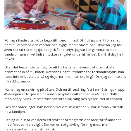
För jag råkade visst köpa Lego till honom med. Då fick jag snällt följa med
hem till mormor och morfar och bygga med honom och lillsyrran. Jag har
även rockat rockring (ja, det gick åt helsefyr, jag var för gammal och en
smula pinsam vilket kidsen tyckte var galet underhållande). En hård dag helt
enkelt.
Efter det bestämde han sig för att fortsätta ta makens plats, och skulle
prompt haka på till båten. Det fanns inget utrymme för förhandling alls, han
hade inte ens tid att ta på sig dojorna innan han skulle gå. Och jag var inte alls
tillräckligt snabb.
Nu har jag en sexåring på båten. Och en till sexåring fast i en 45-årings kropp.
45-åringen är förpassad till annan sovplats inatt medan sexåringen chillar
med Angry Birds i mosters (morbrors sida) säng och tycker livet är toppen.
Och det råder inget som helst tvivel om släktskapet. Vi har samma krullfrilla
hela familjen.
Det jag ville säga var också ett stort enormt grattis och tack för tålamodet
med felet som blev igår. Det var en rolig tävling för mig med, men
herrejesusihimmelen så hektiskt.