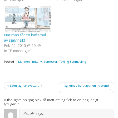
När man får en käftsmäll
av självinsikt
Feb 22, 2015 @ 15:49
In "Funderingar"
Posted in
Mannen i mitt liv
,
Semester
,
Tävling Schmävling
Post
Som jag har svettats
Jag kunde ha skapat en ny trend…
navigation
0 thoughts on “
Jag blev så matt att jag fick ta en dag ledigt
tydligen?
”
PetraH
says: