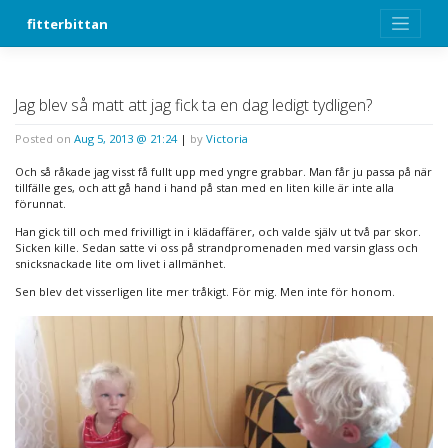
Skip
fitterbittan
to
content
Jag blev så matt att jag fick ta en dag ledigt tydligen?
Posted on
Aug 5, 2013 @ 21:24
|
by
Victoria
Och så råkade jag visst få fullt upp med yngre grabbar. Man får ju passa på när
tillfälle ges, och att gå hand i hand på stan med en liten kille är inte alla
förunnat.
Han gick till och med frivilligt in i klädaffärer, och valde själv ut två par skor.
Sicken kille. Sedan satte vi oss på strandpromenaden med varsin glass och
snicksnackade lite om livet i allmänhet.
Sen blev det visserligen lite mer tråkigt. För mig. Men inte för honom.