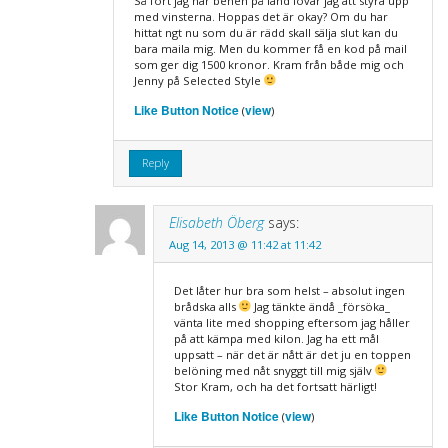
Så fort jag har benen på land lovar jag att styra upp
med vinsterna. Hoppas det är okay? Om du har
hittat ngt nu som du är rädd skall sälja slut kan du
bara maila mig. Men du kommer få en kod på mail
som ger dig 1500 kronor. Kram från både mig och
Jenny på Selected Style
Like Button Notice
view
(
)
Reply
Elisabeth Öberg
says:
Aug 14, 2013 @ 11:42 at 11:42
Det låter hur bra som helst – absolut ingen
brådska alls
Jag tänkte ändå _försöka_
vänta lite med shopping eftersom jag håller
på att kämpa med kilon. Jag ha ett mål
uppsatt – när det är nått är det ju en toppen
belöning med nåt snyggt till mig själv
Stor Kram, och ha det fortsatt härligt!
Like Button Notice
view
(
)