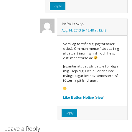
Reply
Victoria
says:
Aug 14, 2013 @ 12:48 at 12:48
Som jag förstår dig. Jag försöker
också. Om man menar “stoppa i sig
allt ätbart inom synhåll och helst
ost” med “försöka”
Jag antar att det går bättre för dig än
mig. Heja dig. Och nu är det inte
många dagar kvar av semestern, så
fötterna på land snart.
Like Button Notice
view
(
)
Reply
Leave a Reply