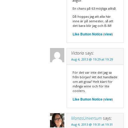
avgör.
En chans på 63 möjliga alltså.
Då hoppas jag att alla här
inne är på semester, så att
det bara blir jag och B-M!
Like Button Notice
view
(
)
Victoria
says:
Aug 4, 2013 @ 19:29 at 19:29
För det var inte det jag sa
från början? Att det handlade
om att gissa? Helt klart för
många wine och för lite
coolers.
Like Button Notice
view
(
)
MonasUniversum
says:
Aug 4, 2013 @ 19:31 at 19:31