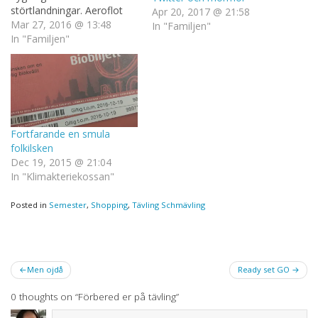
störtlandningar. Aeroflot
Apr 20, 2017 @ 21:58
har helt klart fått en
Mar 27, 2016 @ 13:48
In "Familjen"
konkurrent, även Air New
In "Familjen"
Zeeland och Finnair borde
se upp. Det är ju världens
säkraste flygbolag. Eller var.
Vem vet vad som händer
när…
Fortfarande en smula
folkilsken
Dec 19, 2015 @ 21:04
In "Klimakteriekossan"
Posted in
Semester
,
Shopping
,
Tävling Schmävling
Post
Men ojdå
Ready set GO
navigation
0 thoughts on “
Förbered er på tävling
”