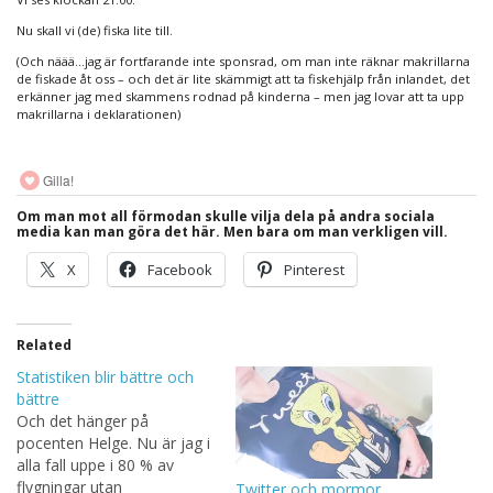
Nu skall vi (de) fiska lite till.
(Och näää…jag är fortfarande inte sponsrad, om man inte räknar makrillarna
de fiskade åt oss – och det är lite skämmigt att ta fiskehjälp från inlandet, det
erkänner jag med skammens rodnad på kinderna – men jag lovar att ta upp
makrillarna i deklarationen)
Gilla!
Om man mot all förmodan skulle vilja dela på andra sociala
media kan man göra det här. Men bara om man verkligen vill.
X
Facebook
Pinterest
Related
Statistiken blir bättre och
bättre
Och det hänger på
pocenten Helge. Nu är jag i
alla fall uppe i 80 % av
flygningar utan
Twitter och mormor