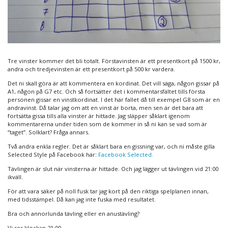
Tre vinster kommer det bli totalt. Förstavinsten är ett presentkort på 1500 kr,
andra och tredjevinsten är ett presentkort på 500 kr vardera.
Det ni skall göra är att kommentera en kordinat. Det vill säga, någon gissar på
A1, någon på G7 etc. Och så fortsätter det i kommentarsfältet tills första
personen gissar en vinstkordinat. I det här fallet då till exempel G8 som är en
andravinst. Då talar jag om att en vinst är borta, men sen är det bara att
fortsätta gissa tills alla vinster är hittade. Jag släpper såklart igenom
kommentarerna under tiden som de kommer in så ni kan se vad som är
“taget”. Solklart? Fråga annars.
Två andra enkla regler. Det är såklart bara en gissning var, och ni måste gilla
Selected Style på Facebook här:
Facebook Selected.
Tävlingen är slut när vinsterna är hittade. Och jag lägger ut tävlingen vid 21:00
ikväll.
För att vara säker på noll fusk tar jag kort på den riktiga spelplanen innan,
med tidsstämpel. Då kan jag inte fuska med resultatet.
Bra och annorlunda tävling eller en anustävling?
Vi ses klockan 21:00.