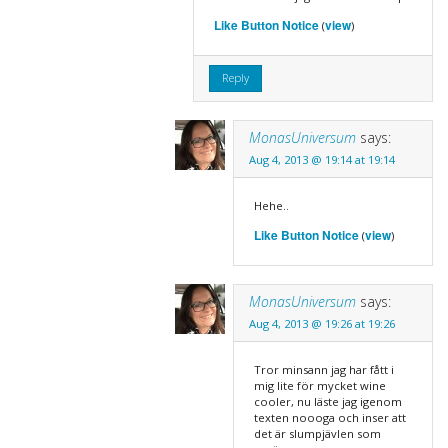
Like Button Notice
view
(
)
Reply
MonasUniversum
says:
Aug 4, 2013 @ 19:14 at 19:14
Hehe..
Like Button Notice
view
(
)
MonasUniversum
says:
Aug 4, 2013 @ 19:26 at 19:26
Tror minsann jag har fått i
mig lite för mycket wine
cooler, nu läste jag igenom
texten noooga och inser att
det är slumpjävlen som