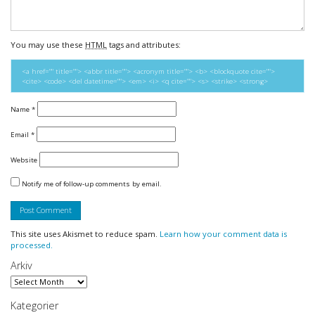
You may use these
HTML
tags and attributes:
<a href="" title=""> <abbr title=""> <acronym title=""> <b> <blockquote cite="">
<cite> <code> <del datetime=""> <em> <i> <q cite=""> <s> <strike> <strong>
Name
*
Email
*
Website
Notify me of follow-up comments by email.
This site uses Akismet to reduce spam.
Learn how your comment data is
processed.
Arkiv
Arkiv
Kategorier