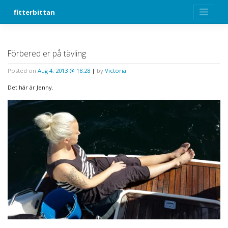
Skip
fitterbittan
to
content
Förbered er på tävling
Posted on
Aug 4, 2013 @ 18:28
|
by
Victoria
Det här är Jenny.