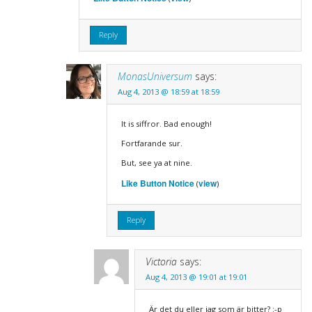
Reply
MonasUniversum
says:
Aug 4, 2013 @ 18:59 at 18:59
It is siffror. Bad enough!
Fortfarande sur.
But, see ya at nine.
Like Button Notice
view
(
)
Reply
Victoria
says:
Aug 4, 2013 @ 19:01 at 19:01
Är det du eller jag som är bitter? :-p