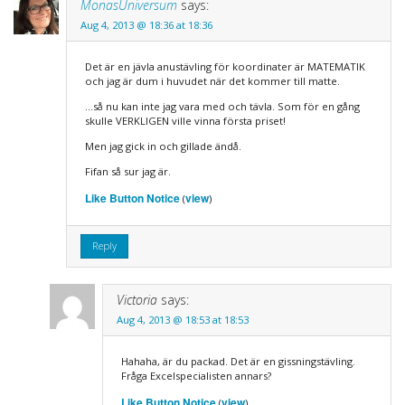
MonasUniversum
says:
Aug 4, 2013 @ 18:36 at 18:36
Det är en jävla anustävling för koordinater är MATEMATIK
och jag är dum i huvudet när det kommer till matte.
…så nu kan inte jag vara med och tävla. Som för en gång
skulle VERKLIGEN ville vinna första priset!
Men jag gick in och gillade ändå.
Fifan så sur jag är.
Like Button Notice
view
(
)
Reply
Victoria
says:
Aug 4, 2013 @ 18:53 at 18:53
Hahaha, är du packad. Det är en gissningstävling.
Fråga Excelspecialisten annars?
Like Button Notice
view
(
)