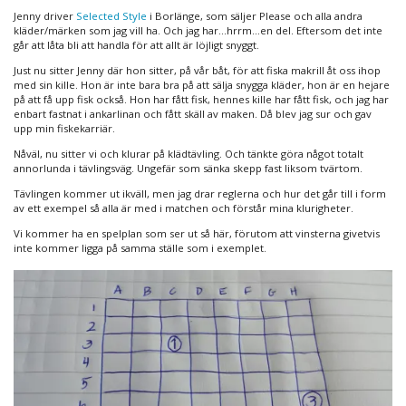
Jenny driver
Selected Style
i Borlänge, som säljer Please och alla andra
kläder/märken som jag vill ha. Och jag har…hrrm…en del. Eftersom det inte
går att låta bli att handla för att allt är löjligt snyggt.
Just nu sitter Jenny där hon sitter, på vår båt, för att fiska makrill åt oss ihop
med sin kille. Hon är inte bara bra på att sälja snygga kläder, hon är en hejare
på att få upp fisk också. Hon har fått fisk, hennes kille har fått fisk, och jag har
enbart fastnat i ankarlinan och fått skäll av maken. Då blev jag sur och gav
upp min fiskekarriär.
Nåväl, nu sitter vi och klurar på klädtävling. Och tänkte göra något totalt
annorlunda i tävlingsväg. Ungefär som sänka skepp fast liksom tvärtom.
Tävlingen kommer ut ikväll, men jag drar reglerna och hur det går till i form
av ett exempel så alla är med i matchen och förstår mina klurigheter.
Vi kommer ha en spelplan som ser ut så här, förutom att vinsterna givetvis
inte kommer ligga på samma ställe som i exemplet.