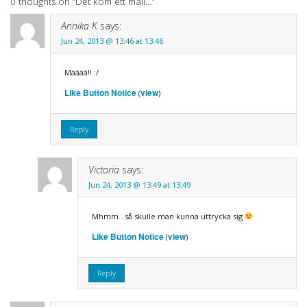
0 thoughts on “
Det kom ett mail…
”
Annika K
says:
Jun 24, 2013 @ 13:46 at 13:46
Määää!! :/
Like Button Notice
view
(
)
Reply
Victoria
says:
Jun 24, 2013 @ 13:49 at 13:49
Mhmm…så skulle man kunna uttrycka sig
Like Button Notice
view
(
)
Reply