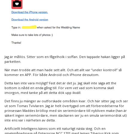
Jag är mållös. Sitter som en fågelholk i soffan. Den tappade hakan ligger på
parketten.
När man trodde att man hade sett allt. Och att allt var “under kontroll” så
kommer en APP. För både Android och iPhone dessutom.
Detta kan inte vara möjligt? Fast det är det ju. Jag skall inte säga att the
bottom is nådd en enda gång till. För vem vet vad som komma skall
imorgon, med tanke på att detta dök upp ikväll.
Det finns ju mänger av outforskade områden kvar. Och här sitter jag och ser
ut som Tomas Tvivlaren. Jag är helt övertygad om att förberedelserna för
prinsessan Maddes bröllop med sin seriemördare till nybliven make (han är
säkert ingen seriemördare, men stackaren ser ju en smula seriemordisk ut)
inte ens var i närheten av detta.
Artificiellt Intelligens känns som ett naturligt nästa steg. Och en
smekmånadsresa på Enterprise NCC 1701 med James Tiberius Kirk som