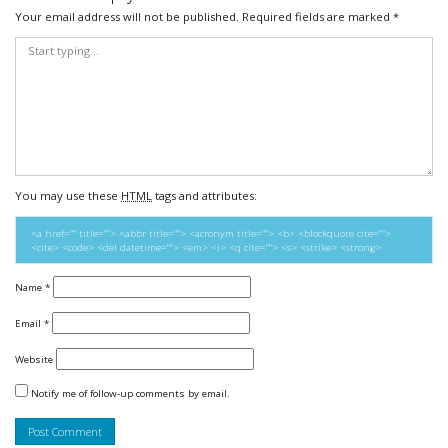
Your email address will not be published.
Required fields are marked
*
You may use these
HTML
tags and attributes:
<a href="" title=""> <abbr title=""> <acronym title=""> <b> <blockquote cite="">
<cite> <code> <del datetime=""> <em> <i> <q cite=""> <s> <strike> <strong>
Name
*
Email
*
Website
Notify me of follow-up comments by email.