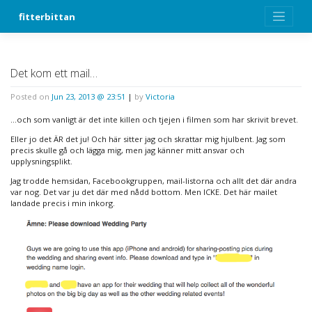
Skip
fitterbittan
to
content
Det kom ett mail…
Posted on
Jun 23, 2013 @ 23:51
|
by
Victoria
…och som vanligt är det inte killen och tjejen i filmen som har skrivit brevet.
Eller jo det ÄR det ju! Och här sitter jag och skrattar mig hjulbent. Jag som
precis skulle gå och lägga mig, men jag känner mitt ansvar och
upplysningsplikt.
Jag trodde hemsidan, Facebookgruppen, mail-listorna och allt det där andra
var nog. Det var ju det där med nådd bottom. Men ICKE. Det här mailet
landade precis i min inkorg.