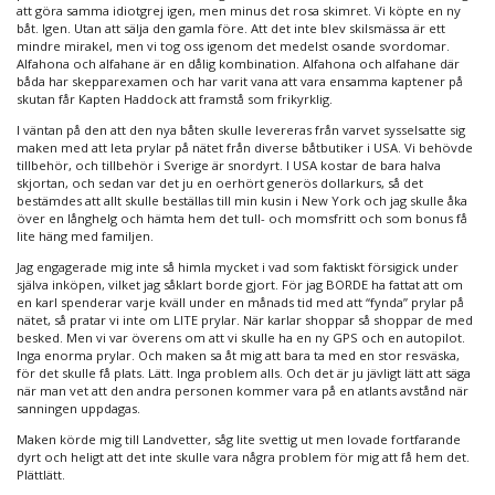
att göra samma idiotgrej igen, men minus det rosa skimret. Vi köpte en ny
båt. Igen. Utan att sälja den gamla före. Att det inte blev skilsmässa är ett
mindre mirakel, men vi tog oss igenom det medelst osande svordomar.
Alfahona och alfahane är en dålig kombination. Alfahona och alfahane där
båda har skepparexamen och har varit vana att vara ensamma kaptener på
skutan får Kapten Haddock att framstå som frikyrklig.
I väntan på den att den nya båten skulle levereras från varvet sysselsatte sig
maken med att leta prylar på nätet från diverse båtbutiker i USA. Vi behövde
tillbehör, och tillbehör i Sverige är snordyrt. I USA kostar de bara halva
skjortan, och sedan var det ju en oerhört generös dollarkurs, så det
bestämdes att allt skulle beställas till min kusin i New York och jag skulle åka
över en långhelg och hämta hem det tull- och momsfritt och som bonus få
lite häng med familjen.
Jag engagerade mig inte så himla mycket i vad som faktiskt försigick under
själva inköpen, vilket jag såklart borde gjort. För jag BORDE ha fattat att om
en karl spenderar varje kväll under en månads tid med att “fynda” prylar på
nätet, så pratar vi inte om LITE prylar. När karlar shoppar så shoppar de med
besked. Men vi var överens om att vi skulle ha en ny GPS och en autopilot.
Inga enorma prylar. Och maken sa åt mig att bara ta med en stor resväska,
för det skulle få plats. Lätt. Inga problem alls. Och det är ju jävligt lätt att säga
när man vet att den andra personen kommer vara på en atlants avstånd när
sanningen uppdagas.
Maken körde mig till Landvetter, såg lite svettig ut men lovade fortfarande
dyrt och heligt att det inte skulle vara några problem för mig att få hem det.
Plättlätt.