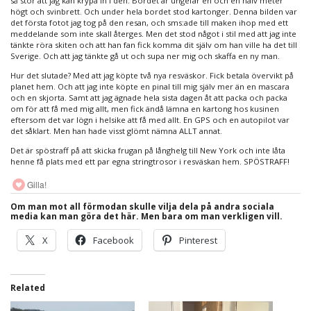
så stor att jag kan krypa in i den. Bordet är ungefär en och en halv meter
högt och svinbrett. Och under hela bordet stod kartonger. Denna bilden var
det första fotot jag tog på den resan, och sms:ade till maken ihop med ett
meddelande som inte skall återges. Men det stod något i stil med att jag inte
tänkte röra skiten och att han fan fick komma dit själv om han ville ha det till
Sverige. Och att jag tänkte gå ut och supa ner mig och skaffa en ny man.
Hur det slutade? Med att jag köpte två nya resväskor. Fick betala övervikt på
planet hem. Och att jag inte köpte en pinal till mig själv mer än en mascara
och en skjorta. Samt att jag ägnade hela sista dagen åt att packa och packa
om för att få med mig allt, men fick ändå lämna en kartong hos kusinen
eftersom det var lögn i helsike att få med allt. En GPS och en autopilot var
det såklart. Men han hade visst glömt nämna ALLT annat.
Det är spöstraff på att skicka frugan på långhelg till New York och inte låta
henne få plats med ett par egna stringtrosor i resväskan hem. SPÖSTRAFF!
Gilla!
Om man mot all förmodan skulle vilja dela på andra sociala
media kan man göra det här. Men bara om man verkligen vill.
X
Facebook
Pinterest
Related