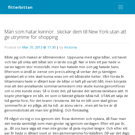
Skip
fitterbittan
to
content
Män som hatar kvinnor…skickar dem till New York utan att
ge utrymme för shopping
Posted on
Mar 31, 2013 @ 11:30
|
by
Victoria
Både jag och maken är båtmänniskor. Uppvuxna med egna båtar, vid havet
och har på olika sätt båtat sen vi lärde oss gå. När vi blev ett par hade vi
varsin lagom stor motorbåt, men han hatade min och jag hatade hans.
Eftersom vi ändå är oense om precis allting så verkar det ju tämligen
självklart att vi inte skall kunna enas om ett båtskrälle heller. Vårt första år
tillsammans hade vi såklart kvar de båtar vi haft på varsitt håll, men började
inse att den annalkande sommarsemestern inte skulle kunna genomföras
om vi inte kunde enas. Så vi löste det, på kanske det sämsta tänkbara sätt. Vi
köpte ytterligare en båt, en som vi faktiskt gillade båda två. UTAN att sälja de
två gamla före, för det brann i knutarna. Att ha en båt som skall göras
sommarfin är en plåga, att ha två…är ännu värre…men att ha tre är så
genomidiotiskt att man blir gråhårig. Och flintskallig.
På något vis tog vi oss igenom det. Rosa skimmer och nykära, då fixar man
det mesta samtidigt som man gnolar sig igenom vardagen. Efter ett par år,
ja…låt oss bara säga att man inte gnolar så jävla mycket längre. Och efter ett
par år hade vi såklart vuxit ur den gemensamma förstabåten. Då var det dags