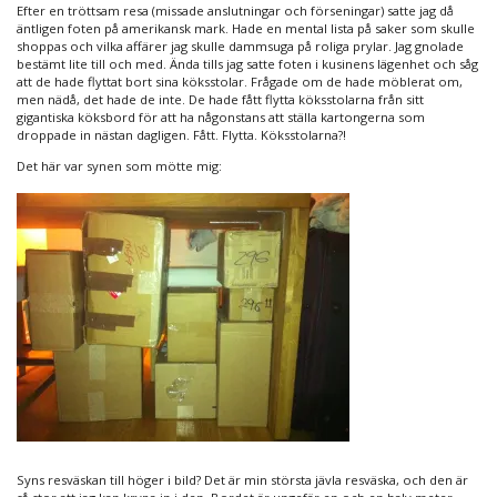
Efter en tröttsam resa (missade anslutningar och förseningar) satte jag då
äntligen foten på amerikansk mark. Hade en mental lista på saker som skulle
shoppas och vilka affärer jag skulle dammsuga på roliga prylar. Jag gnolade
bestämt lite till och med. Ända tills jag satte foten i kusinens lägenhet och såg
att de hade flyttat bort sina köksstolar. Frågade om de hade möblerat om,
men nädå, det hade de inte. De hade fått flytta köksstolarna från sitt
gigantiska köksbord för att ha någonstans att ställa kartongerna som
droppade in nästan dagligen. Fått. Flytta. Köksstolarna?!
Det här var synen som mötte mig:
Syns resväskan till höger i bild? Det är min största jävla resväska, och den är