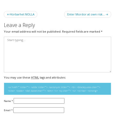
Post
Hörbarhet NOLLA
Enter Mordor at own risk…
navigation
Leave a Reply
Your email address will not be published.
Required fields are marked
*
You may use these
HTML
tags and attributes:
<a href="" title=""> <abbr title=""> <acronym title=""> <b> <blockquote cite="">
<cite> <code> <del datetime=""> <em> <i> <q cite=""> <s> <strike> <strong>
Name
*
Email
*