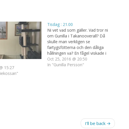
Tisdag : 21.00
Ni vet vad som gäller. Vad tror ni
om Gunilla i Takanooverall? Då
skulle man verkligen se
fartygsfötterna och den dåliga
hållningen va? En fågel viskade i
örat att kvällens avsnitt skall vara
Oct 25, 2016 @ 20:50
crazy bananas. Det låter helt
In "Gunilla Persson"
@ 15:27
underbart. Nu kör vi.
riekossan"
I’ll be back