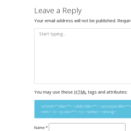
navigation
Leave a Reply
Your email address will not be published.
Requir
You may use these
HTML
tags and attributes:
<a href="" title=""> <abbr title=""> <acronym title
<em> <i> <q cite=""> <s> <strike> <strong>
Name
*