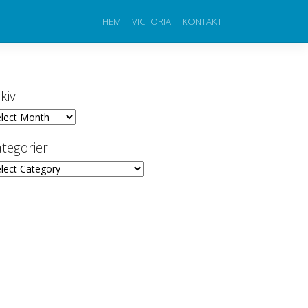
HEM
VICTORIA
KONTAKT
kiv
iv
tegorier
egorier