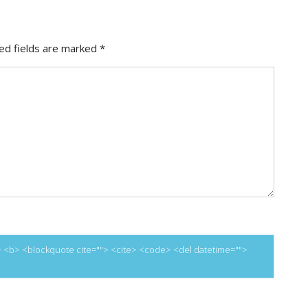
ed fields are marked
*
=""> <b> <blockquote cite=""> <cite> <code> <del datetime="">