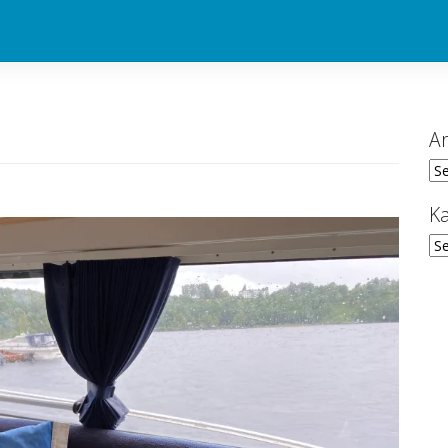
Ar
Ark
Ka
Kat