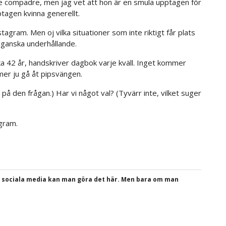
de compadre, men jag vet att hon är en smula upptagen för
ptagen kvinna generellt.
tagram. Men oj vilka situationer som inte riktigt får plats
h ganska underhållande.
rka 42 år, handskriver dagbok varje kväll. Inget kommer
er ju gå åt pipsvängen.
på den frågan.) Har vi något val? (Tyvärr inte, vilket suger
agram.
a sociala media kan man göra det här. Men bara om man