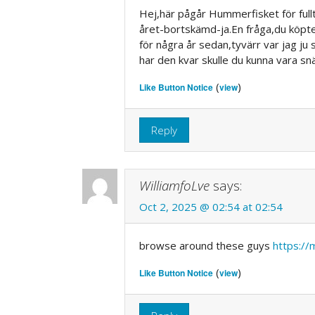
Hej,här pågår Hummerfisket för fullt
året-bortskämd-ja.En fråga,du köpte 
för några år sedan,tyvärr var jag ju
har den kvar skulle du kunna vara snä
(
)
Like Button Notice
view
Reply
WilliamfoLve
says:
Oct 2, 2025 @ 02:54 at 02:54
browse around these guys
https://
(
)
Like Button Notice
view