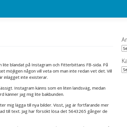
Ar
Ark
Ka
n lite blandat på Instagram och Fitterbittans FB-sida. På
Kat
et möjligen någon vill veta om man inte redan vet det. Vill
 inlägget inte existerar.
mässigt. Instagram känns som en liten landsväg, medan
rd känner jag mig lite bakbunden.
er mig lägga till nya bilder. Visst, jag är fortfarande mer
sad till text. Jag har försökt lösa det 5643265 gånger de