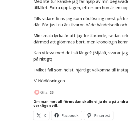
Med lite tur kanske jag får hjälp av min begåva
tillfället. Extra upptagen, eftersom hon är en up
Tills vidare finns jag som nödlösning mest på Ins
där. För just nu är tillvaron både händelserik oc
Min smala lycka är att jag fortfarande, sedan ci
därmed att glömmas bort, men kronologin komm
Kan vi leva med det så länge? (Mjäää, svarar jag 
på riktigt)
I vilket fall som helst, hjärtligt välkomna till Inst
// Nödlösningen
Gilla!
25
Om man mot all förmodan skulle vilja dela på andr
verkligen vill.
X
Facebook
Pinterest