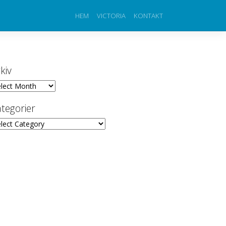
HEM
VICTORIA
KONTAKT
kiv
iv
tegorier
egorier