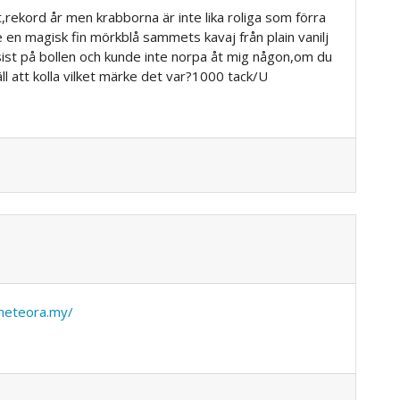
,rekord år men krabborna är inte lika roliga som förra
en magisk fin mörkblå sammets kavaj från plain vanilj
 sist på bollen och kunde inte norpa åt mig någon,om du
ll att kolla vilket märke det var?1000 tack/U
meteora.my/