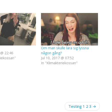
Om man skulle lära sig lyssna
 @ 22:46
någon gång?
riekossan"
Jul 10, 2017 @ 07:52
In "Klimakteriekossan"
Testing 1 2 3