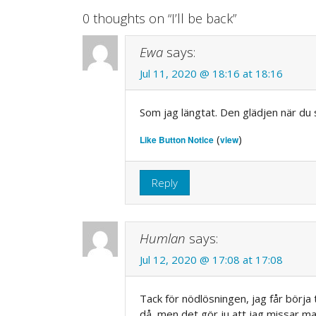
navigation
0 thoughts on “
I’ll be back
”
Ewa
says:
Jul 11, 2020 @ 18:16 at 18:16
Som jag längtat. Den glädjen när du 
(
)
Like Button Notice
view
Reply
Humlan
says:
Jul 12, 2020 @ 17:08 at 17:08
Tack för nödlösningen, jag får börja 
då, men det gör ju att jag missar ma