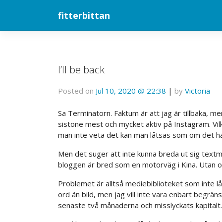
Skip
fitterbittan
to
content
I’ll be back
Posted on
Jul 10, 2020 @ 22:38
|
by
Victoria
Sa Terminatorn. Faktum är att jag är tillbaka, me
sistone mest och mycket aktiv på Instagram. Vilk
man inte veta det kan man låtsas som om det här
Men det suger att inte kunna breda ut sig text
bloggen är bred som en motorväg i Kina. Utan o
Problemet är alltså mediebiblioteket som inte låt
ord än bild, men jag vill inte vara enbart begrän
senaste två månaderna och misslyckats kapitalt.