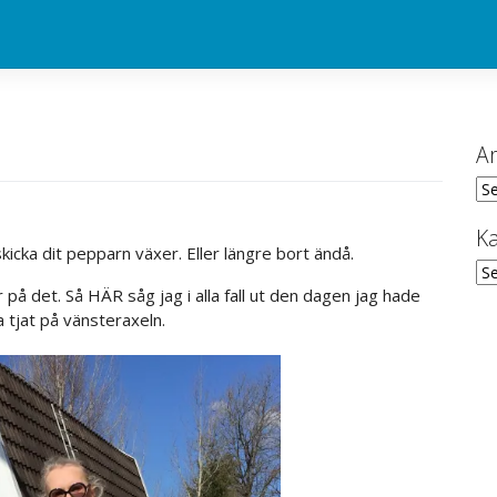
Ar
Ark
Ka
kicka dit pepparn växer. Eller längre bort ändå.
Kat
 på det. Så HÄR såg jag i alla fall ut den dagen jag hade
 tjat på vänsteraxeln.