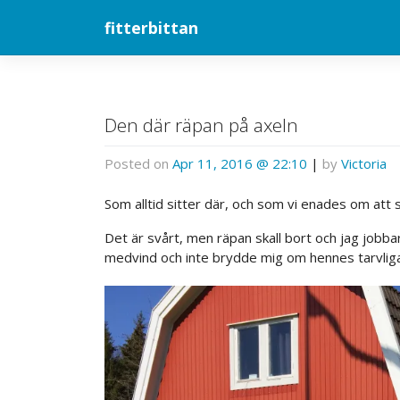
Skip
fitterbittan
to
content
Den där räpan på axeln
Posted on
Apr 11, 2016 @ 22:10
|
by
Victoria
Som alltid sitter där, och som vi enades om att s
Det är svårt, men räpan skall bort och jag jobbar
medvind och inte brydde mig om hennes tarvliga