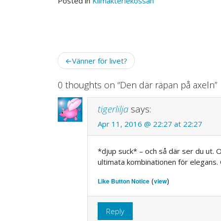
Posted in
Klimakteriekossan
Post
Vänner för livet?
navigation
0 thoughts on “
Den där räpan på axeln
”
tigerlilja
says:
Apr 11, 2016 @ 22:27 at 22:27
*djup suck* – och så där ser du ut. 
ultimata kombinationen för elegans.
(
)
Like Button Notice
view
Reply