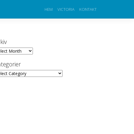
HEM
VICTORIA
KONTAKT
kiv
iv
tegorier
egorier