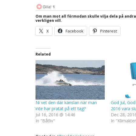
Gilla!
1
Om man mot all förmodan skulle vilja dela på andr
verkligen vill.
X
Facebook
Pinterest
Related
Ni vet den där känslan när man
God Jul, God
inte har pratat på ett tag?
2016 vara slu
Jul 16, 2016 @ 14:46
Dec 28, 201
In "Båtliv"
In "Klimakte