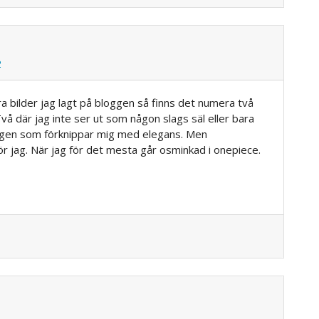
2
ra bilder jag lagt på bloggen så finns det numera två
. Två där jag inte ser ut som någon slags säl eller bara
 ingen som förknippar mig med elegans. Men
r jag. När jag för det mesta går osminkad i onepiece.