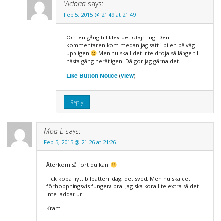
Victoria
says:
Feb 5, 2015 @ 21:49 at 21:49
Och en gång till blev det otajming. Den
kommentaren kom medan jag satt i bilen på väg
upp igen
Men nu skall det inte dröja så länge till
nästa gång neråt igen. Då gör jag gärna det.
Like Button Notice
view
(
)
Reply
Moa L
says:
Feb 5, 2015 @ 21:26 at 21:26
Återkom så fort du kan!
Fick köpa nytt bilbatteri idag, det sved. Men nu ska det
förhoppningsvis fungera bra. Jag ska köra lite extra så det
inte laddar ur.
Kram