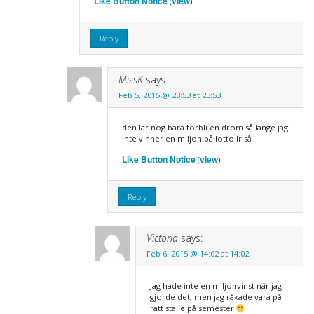
Like Button Notice
view
(
)
Reply
MissK
says:
Feb 5, 2015 @ 23:53 at 23:53
den lär nog bara förbli en dröm så länge jag
inte vinner en miljon på lotto lr så
Like Button Notice
view
(
)
Reply
Victoria
says:
Feb 6, 2015 @ 14:02 at 14:02
Jag hade inte en miljonvinst när jag
gjorde det, men jag råkade vara på
rätt ställe på semester