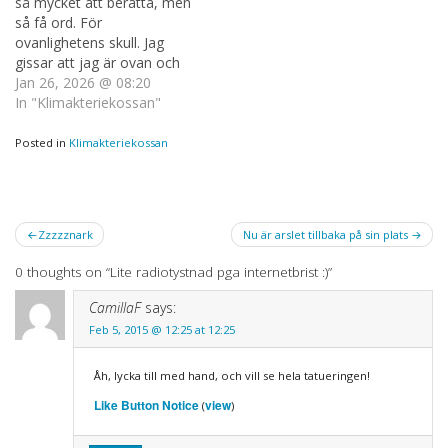
så mycket att berätta, men
så få ord. För
ovanlighetens skull. Jag
gissar att jag är ovan och
kanske glömt hur man gör,
Jan 26, 2026 @ 08:20
trots att det inte var så
In "Klimakteriekossan"
många evigheter sedan
sist, men tangenterna på
Posted in
Klimakteriekossan
datorn känns obegripligt
främmande. Nåja, det blir
som det…
Post
Zzzzznark
Nu är arslet tillbaka på sin plats
navigation
0 thoughts on “
Lite radiotystnad pga internetbrist :)
”
CamillaF
says:
Feb 5, 2015 @ 12:25 at 12:25
Åh, lycka till med hand, och vill se hela tatueringen!
Like Button Notice
view
(
)