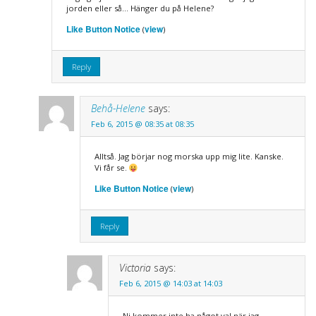
jorden eller så… Hänger du på Helene?
Like Button Notice
view
(
)
Reply
Behå-Helene
says:
Feb 6, 2015 @ 08:35 at 08:35
Alltså. Jag börjar nog morska upp mig lite. Kanske.
Vi får se.
Like Button Notice
view
(
)
Reply
Victoria
says:
Feb 6, 2015 @ 14:03 at 14:03
Ni kommer inte ha något val när jag