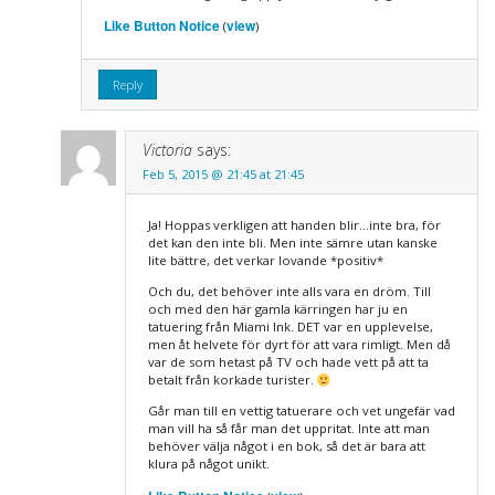
Like Button Notice
view
(
)
Reply
Victoria
says:
Feb 5, 2015 @ 21:45 at 21:45
Ja! Hoppas verkligen att handen blir…inte bra, för
det kan den inte bli. Men inte sämre utan kanske
lite bättre, det verkar lovande *positiv*
Och du, det behöver inte alls vara en dröm. Till
och med den här gamla kärringen har ju en
tatuering från Miami Ink. DET var en upplevelse,
men åt helvete för dyrt för att vara rimligt. Men då
var de som hetast på TV och hade vett på att ta
betalt från korkade turister.
Går man till en vettig tatuerare och vet ungefär vad
man vill ha så får man det uppritat. Inte att man
behöver välja något i en bok, så det är bara att
klura på något unikt.