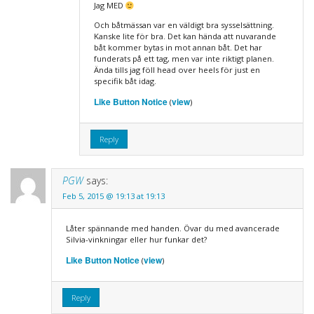
Jag MED
Och båtmässan var en väldigt bra sysselsättning.
Kanske lite för bra. Det kan hända att nuvarande
båt kommer bytas in mot annan båt. Det har
funderats på ett tag, men var inte riktigt planen.
Ända tills jag föll head over heels för just en
specifik båt idag.
Like Button Notice
view
(
)
Reply
PGW
says:
Feb 5, 2015 @ 19:13 at 19:13
Låter spännande med handen. Övar du med avancerade
Silvia-vinkningar eller hur funkar det?
Like Button Notice
view
(
)
Reply