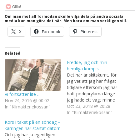
Gilla!
Om man mot all förmodan skulle vilja dela på andra sociala
media kan man göra det här. Men bara om man verkligen vill.
X
Facebook
Pinterest
Related
Fredde, jag och min
hemliga kompis
Det här är skitskumt, för
jag vet att jag har frågat
tidigare eftersom jag har
haft poddprylarna länge.
Vi fortsätter lite …
Jag hade ett vagt minne
Nov 24, 2016 @ 00:02
om något slags enhälligt
Oct 23, 2018 @ 20:28
In "Klimakteriekossan"
nej och idag blev det väl ett
In "Klimakteriekossan"
rätt enhälligt ja? Inte nog
Kors i taket på en söndag –
med att mitt närminne är
kärringen har startat datorn
värdelöst, nu börjar jag
Och jag har ju egentligen
tydligen få…