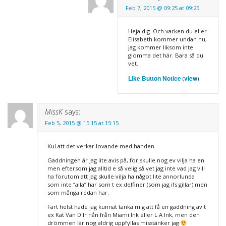
Feb 7, 2015 @ 09:25 at 09:25
Heja dig. Och varken du eller
Elisabeth kommer undan nu,
jag kommer liksom inte
glömma det här. Bara så du
vet.
Like Button Notice
view
(
)
MissK
says:
Feb 5, 2015 @ 15:15 at 15:15
Kul att det verkar lovande med handen
Gaddningen är jag lite avis på, för skulle nog ev vilja ha en
men eftersom jag alltid e så velig så vet jag inte vad jag vill
ha förutom att jag skulle vilja ha något lite annorlunda
som inte “alla” har som t ex delfiner (som jag ifs gillar) men
som många redan har.
Fart helst hade jag kunnat tänka mig att få en gaddning av t
ex Kat Van D lr nån från Miami Ink eller L A Ink, men den
drömmen lär nog aldrig uppfyllas misstänker jag