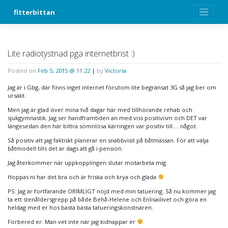
Skip
fitterbittan
to
content
Lite radiotystnad pga internetbrist :)
Posted on
Feb 5, 2015 @ 11:22
|
by
Victoria
Jag är i Gbg, där finns inget internet förutom lite begränsat 3G så jag ber om
ursäkt.
Men jag är glad över mina två dagar här med tillhörande rehab och
sjukgymnastik. Jag ser handframtiden an med viss positivism och DET var
längesedan den här bittra sömnlösa kärringen var positiv till … något.
Så positiv att jag faktiskt planerar en snabbvisit på båtmässan. För att välja
båtmodell tills det är dags att gå i pension.
Jag återkommer när uppkopplingen slutar motarbeta mig.
Hoppas ni har det bra och är friska och krya och glada
PS: Jag är fortfarande ORIMLIGT nöjd med min tatuering. Så nu kommer jag
ta ett stenåldersgrepp på både Behå-Helene och Enlisailivet och göra en
heldag med er hos bästa bästa tatueringskonstnären.
Förbered er. Man vet inte när jag kidnappar er