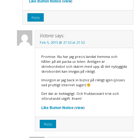
Like Button Notice
view
(
)
Reply
Victoria
says:
Feb 5, 2015 @ 21:52 at 21:52
Promise. Nu har jag precis landat hemma och
håller på att packa ur bilen. Äntligen är
skrivbordsstol och skärm med upp så det nybyggda
skrivbordet kan invigas på riktigt.
Imorgon är jag back in bizniz på riktigt igen (jösses
vad pruttigt internet suger)
Det där är beklagligt. Och fruktansvärt trist och
oförutsedd utgift. Kram!
Like Button Notice
view
(
)
Reply