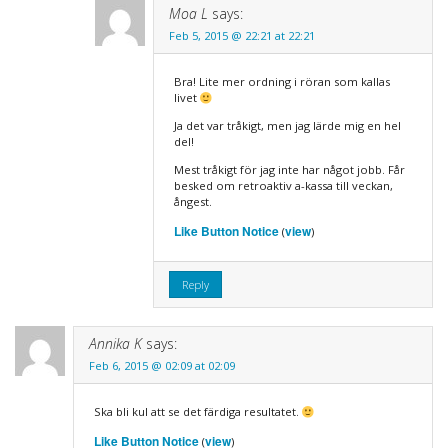
Moa L
says:
Feb 5, 2015 @ 22:21 at 22:21
Bra! Lite mer ordning i röran som kallas
livet
Ja det var tråkigt, men jag lärde mig en hel
del!
Mest tråkigt för jag inte har något jobb. Får
besked om retroaktiv a-kassa till veckan,
ångest.
Like Button Notice
view
(
)
Reply
Annika K
says:
Feb 6, 2015 @ 02:09 at 02:09
Ska bli kul att se det färdiga resultatet.
Like Button Notice
view
(
)