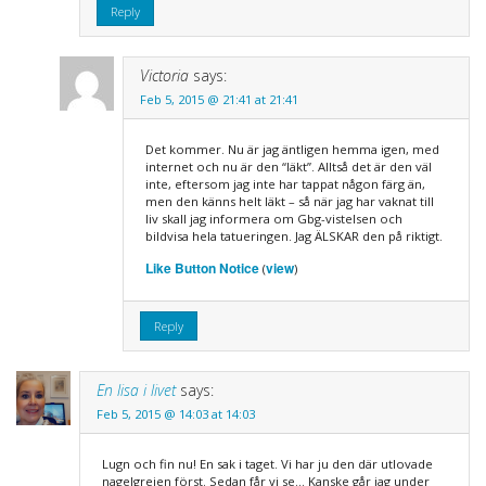
Reply
Victoria
says:
Feb 5, 2015 @ 21:41 at 21:41
Det kommer. Nu är jag äntligen hemma igen, med
internet och nu är den “läkt”. Alltså det är den väl
inte, eftersom jag inte har tappat någon färg än,
men den känns helt läkt – så när jag har vaknat till
liv skall jag informera om Gbg-vistelsen och
bildvisa hela tatueringen. Jag ÄLSKAR den på riktigt.
Like Button Notice
view
(
)
Reply
En lisa i livet
says:
Feb 5, 2015 @ 14:03 at 14:03
Lugn och fin nu! En sak i taget. Vi har ju den där utlovade
nagelgrejen först. Sedan får vi se… Kanske går jag under