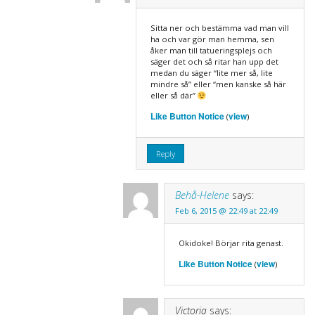
Sitta ner och bestämma vad man vill
ha och var gör man hemma, sen
åker man till tatueringsplejs och
säger det och så ritar han upp det
medan du säger “lite mer så, lite
mindre så” eller “men kanske så här
eller så där”
Like Button Notice
view
(
)
Reply
Behå-Helene
says:
Feb 6, 2015 @ 22:49 at 22:49
Okidoke! Börjar rita genast.
Like Button Notice
view
(
)
Victoria
says: