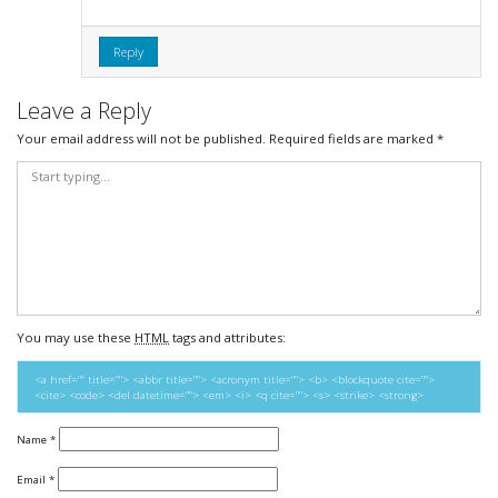
Reply
Leave a Reply
Your email address will not be published.
Required fields are marked
*
You may use these
HTML
tags and attributes:
<a href="" title=""> <abbr title=""> <acronym title=""> <b> <blockquote cite="">
<cite> <code> <del datetime=""> <em> <i> <q cite=""> <s> <strike> <strong>
Name
*
Email
*