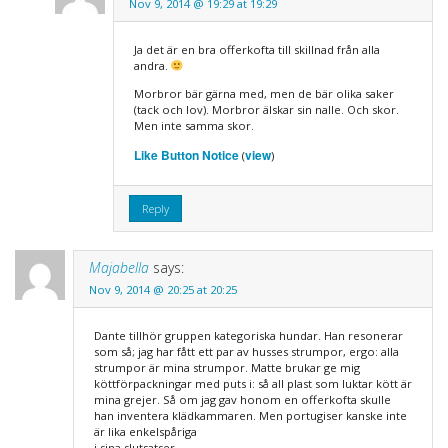
Nov 9, 2014 @ 19:29 at 19:29
Ja det är en bra offerkofta till skillnad från alla
andra.
Morbror bär gärna med, men de bär olika saker
(tack och lov). Morbror älskar sin nalle. Och skor.
Men inte samma skor.
Like Button Notice
view
(
)
Reply
Majabella
says:
Nov 9, 2014 @ 20:25 at 20:25
Dante tillhör gruppen kategoriska hundar. Han resonerar
som så; jag har fått ett par av husses strumpor, ergo: alla
strumpor är mina strumpor. Matte brukar ge mig
köttförpackningar med puts i: så all plast som luktar kött är
mina grejer. Så om jag gav honom en offerkofta skulle
han inventera klädkammaren. Men portugiser kanske inte
är lika enkelspåriga
i sina slutsatser.