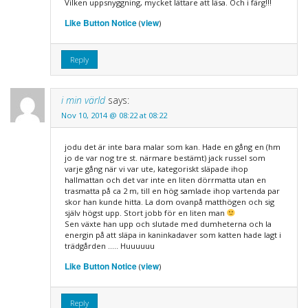
Vilken uppsnyggning, mycket lättare att läsa. Och i färg!!!
Like Button Notice
view
(
)
Reply
i min värld
says:
Nov 10, 2014 @ 08:22 at 08:22
jodu det är inte bara malar som kan. Hade en gång en (hm
jo de var nog tre st. närmare bestämt) jack russel som
varje gång när vi var ute, kategoriskt släpade ihop
hallmattan och det var inte en liten dörrmatta utan en
trasmatta på ca 2 m, till en hög samlade ihop vartenda par
skor han kunde hitta. La dom ovanpå matthögen och sig
själv högst upp. Stort jobb för en liten man
Sen växte han upp och slutade med dumheterna och la
energin på att släpa in kaninkadaver som katten hade lagt i
trädgården ….. Huuuuuu
Like Button Notice
view
(
)
Reply