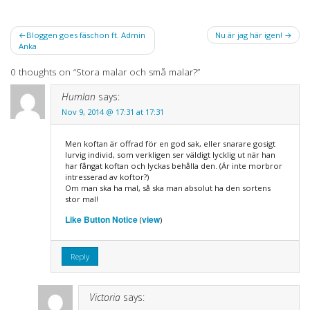
Post
Bloggen goes fäschon ft. Admin
Nu är jag här igen!
Anka
navigation
0 thoughts on “
Stora malar och små malar?
”
Humlan
says:
Nov 9, 2014 @ 17:31 at 17:31
Men koftan är offrad för en god sak, eller snarare gosigt
lurvig individ, som verkligen ser väldigt lycklig ut när han
har fångat koftan och lyckas behålla den. (Är inte morbror
intresserad av koftor?)
Om man ska ha mal, så ska man absolut ha den sortens
stor mal!
Like Button Notice
view
(
)
Reply
Victoria
says: