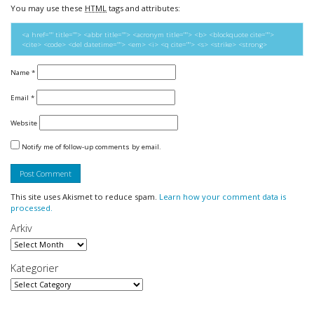
You may use these
HTML
tags and attributes:
<a href="" title=""> <abbr title=""> <acronym title=""> <b> <blockquote cite="">
<cite> <code> <del datetime=""> <em> <i> <q cite=""> <s> <strike> <strong>
Name
*
Email
*
Website
Notify me of follow-up comments by email.
This site uses Akismet to reduce spam.
Learn how your comment data is
processed.
Arkiv
Arkiv
Kategorier
Kategorier