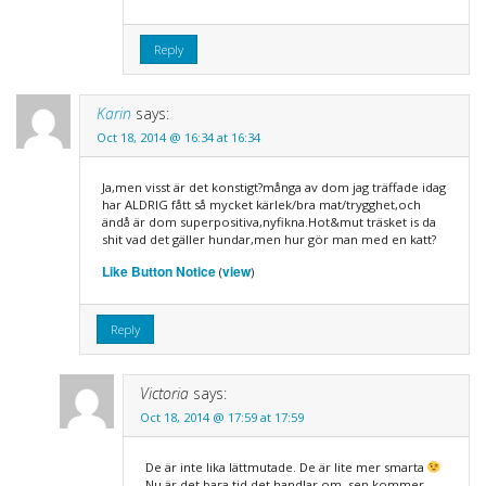
Reply
Karin
says:
Oct 18, 2014 @ 16:34 at 16:34
Ja,men visst är det konstigt?många av dom jag träffade idag
har ALDRIG fått så mycket kärlek/bra mat/trygghet,och
ändå är dom superpositiva,nyfikna.Hot&mut träsket is da
shit vad det gäller hundar,men hur gör man med en katt?
Like Button Notice
view
(
)
Reply
Victoria
says:
Oct 18, 2014 @ 17:59 at 17:59
De är inte lika lättmutade. De är lite mer smarta
Nu är det bara tid det handlar om, sen kommer