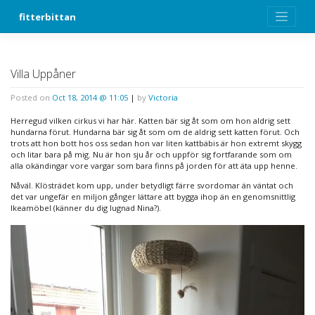
Skip
fitterbittan
to
content
Villa Uppåner
Posted on
Oct 18, 2014 @ 11:05
|
by
Victoria
Herregud vilken cirkus vi har här. Katten bär sig åt som om hon aldrig sett
hundarna förut. Hundarna bär sig åt som om de aldrig sett katten förut. Och
trots att hon bott hos oss sedan hon var liten kattbäbis är hon extremt skygg
och litar bara på mig. Nu är hon sju år och uppför sig fortfarande som om
alla okändingar vore vargar som bara finns på jorden för att äta upp henne.
Nåväl. Klösträdet kom upp, under betydligt färre svordomar än väntat och
det var ungefär en miljon gånger lättare att bygga ihop än en genomsnittlig
Ikeamöbel (känner du dig lugnad Nina?).