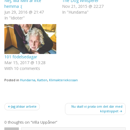
Nej, lilla Mini är inte
The Dog Whisperer
hemma :(
Nov 21, 2015 @ 22:27
Jun 29, 2016 @ 21:47
In "Hundarna"
In "Idioter"
101 födelsedagar
Mar 15, 2017 @ 13:28
With 10 comments
Posted in
Hundarna
,
Katten
,
Klimakteriekossan
Post
Jag älskar arbete
Nu skall vi prata om det där med
köpstoppet
navigation
0 thoughts on “
Villa Uppåner
”