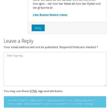
hon igen – när hon har fattat att hon har flyttat och
var grejorna är.
Like Button Notice
view
(
)
Reply
Leave a Reply
Your email address will not be published.
Required fields are marked
*
You may use these
HTML
tags and attributes:
<a href="" title=""> <abbr title=""> <acronym title=""> <b> <blockquote cite="">
<cite> <code> <del datetime=""> <em> <i> <q cite=""> <s> <strike> <strong>