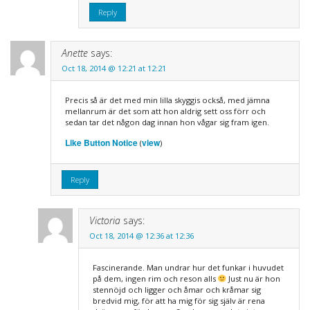
Reply
Anette
says:
Oct 18, 2014 @ 12:21 at 12:21
Precis så är det med min lilla skyggis också, med jämna
mellanrum är det som att hon aldrig sett oss förr och
sedan tar det någon dag innan hon vågar sig fram igen.
Like Button Notice
view
(
)
Reply
Victoria
says:
Oct 18, 2014 @ 12:36 at 12:36
Fascinerande. Man undrar hur det funkar i huvudet
på dem, ingen rim och reson alls
Just nu är hon
stennöjd och ligger och åmar och kråmar sig
bredvid mig, för att ha mig för sig själv är rena