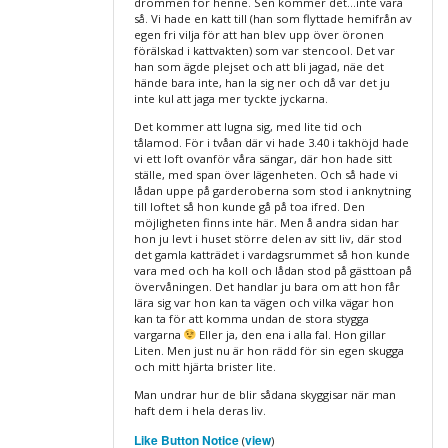
drömmen för henne. Sen kommer det…inte vara
så. Vi hade en katt till (han som flyttade hemifrån av
egen fri vilja för att han blev upp över öronen
förälskad i kattvakten) som var stencool. Det var
han som ägde plejset och att bli jagad, näe det
hände bara inte, han la sig ner och då var det ju
inte kul att jaga mer tyckte jyckarna.
Det kommer att lugna sig, med lite tid och
tålamod. För i tvåan där vi hade 3.40 i takhöjd hade
vi ett loft ovanför våra sängar, där hon hade sitt
ställe, med span över lägenheten. Och så hade vi
lådan uppe på garderoberna som stod i anknytning
till loftet så hon kunde gå på toa ifred. Den
möjligheten finns inte här. Men å andra sidan har
hon ju levt i huset större delen av sitt liv, där stod
det gamla katträdet i vardagsrummet så hon kunde
vara med och ha koll och lådan stod på gästtoan på
övervåningen. Det handlar ju bara om att hon får
lära sig var hon kan ta vägen och vilka vägar hon
kan ta för att komma undan de stora stygga
vargarna
Eller ja, den ena i alla fal. Hon gillar
Liten. Men just nu är hon rädd för sin egen skugga
och mitt hjärta brister lite.
Man undrar hur de blir sådana skyggisar när man
haft dem i hela deras liv.
Like Button Notice
view
(
)