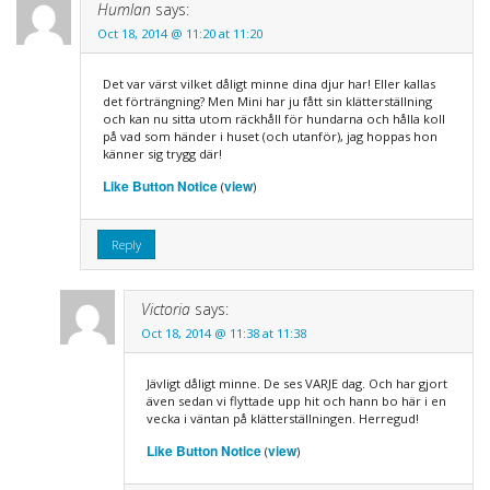
Humlan
says:
Oct 18, 2014 @ 11:20 at 11:20
Det var värst vilket dåligt minne dina djur har! Eller kallas
det förträngning? Men Mini har ju fått sin klätterställning
och kan nu sitta utom räckhåll för hundarna och hålla koll
på vad som händer i huset (och utanför), jag hoppas hon
känner sig trygg där!
Like Button Notice
view
(
)
Reply
Victoria
says:
Oct 18, 2014 @ 11:38 at 11:38
Jävligt dåligt minne. De ses VARJE dag. Och har gjort
även sedan vi flyttade upp hit och hann bo här i en
vecka i väntan på klätterställningen. Herregud!
Like Button Notice
view
(
)