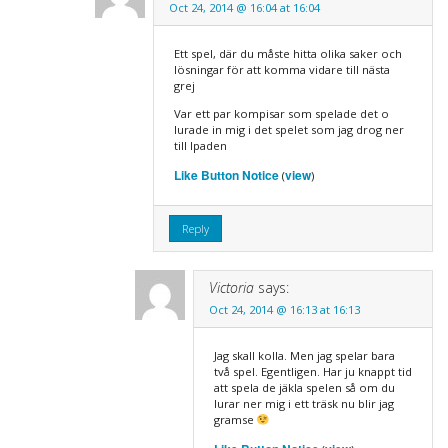
Oct 24, 2014 @ 16:04 at 16:04
Ett spel, där du måste hitta olika saker och
lösningar för att komma vidare till nästa
grej
Var ett par kompisar som spelade det o
lurade in mig i det spelet som jag drog ner
till Ipaden
Like Button Notice
view
(
)
Reply
Victoria
says:
Oct 24, 2014 @ 16:13 at 16:13
Jag skall kolla. Men jag spelar bara
två spel. Egentligen. Har ju knappt tid
att spela de jäkla spelen så om du
lurar ner mig i ett träsk nu blir jag
gramse