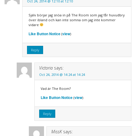
Oct 24, 2014 @ 12:10 at 12:10
Själv börjar jag snöa in på The Room som jag får huvudbry
över ibland och kan inte somna om jag inte kommer
vidare
Like Button Notice
view
(
)
Reply
Victoria
says:
Oct 24, 2014 @ 14:24 at 14:24
Vad är The Room?
Like Button Notice
view
(
)
Reply
MissK
says: