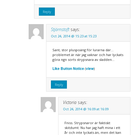
Reply
Stjärnstoft
says:
Oct 24, 2014 @ 15:23 at 15:23
Sant, stor pluspoäng för lurarna där…
problemet är när jag vaknar och har lyckats
göra ngn sorts strypsnara av sladden…
Like Button Notice
view
(
)
Reply
Victoria
says:
Oct 24, 2014 @ 16:09 at 16:09
Fniss. Strypsnaror är faktiskt
skitdumt. Nu har jag haft mina i ett
år och inte lyckats än, men det kan