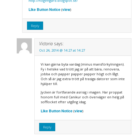
http://hogengard.blogspot.se/
Like Button Notice
view
(
)
Reply
Victoria
says:
Oct 24, 2014 @ 14:27 at 14:27
Vi kan gärna byta vardag (minus mansförkylningen).
Fy i helsike vad trött jag är på att bära, renovera,
jobba och papper papper papper högt och lågt.
Och så är jag extra trött på trasiga datorer som inte
hjälper till.
Jycken är fortfarande asrisig i magen. Har proppat
honom full med Canikur och överväger en helg på
sofflocket efter utgång idag.
Like Button Notice
view
(
)
Reply