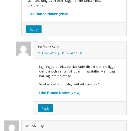
skillnad. Ring dem och fråga hur de tänker lösa
problemet?
Like Button Notice
view
(
)
Reply
Victoria
says:
Oct 24, 2014 @ 11:50 at 11:50
Jag ringde direkt, de skickade direkt och nu ligger
det blå och väntar på utlämningsställe. Men idag
har jag inte tid att sy.
Visst är det ett ljuvligt sätt att söva sig?
Like Button Notice
view
(
)
Reply
MissK
says: