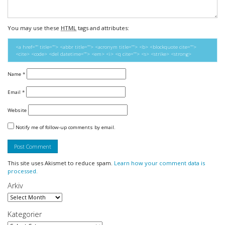
You may use these
HTML
tags and attributes:
<a href="" title=""> <abbr title=""> <acronym title=""> <b> <blockquote cite="">
<cite> <code> <del datetime=""> <em> <i> <q cite=""> <s> <strike> <strong>
Name
*
Email
*
Website
Notify me of follow-up comments by email.
This site uses Akismet to reduce spam.
Learn how your comment data is
processed.
Arkiv
Arkiv
Kategorier
Kategorier