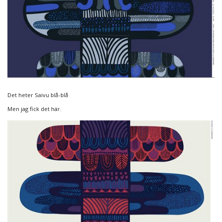
Det heter Saivu blå-blå
Men jag fick det här.