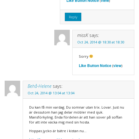
Like Button Notice
view
(
)
Reply
missK
says:
Oct 24, 2014 @ 18:30 at 18:30
Sorry
Like Button Notice
view
(
)
Behå-Helene
says:
Oct 24, 2014 @ 13:04 at 13:04
Du kan få min vardag. Du somnar utan trix. Lovar. Just nu
är dessutom han jag delar möbler med sjuk.
Mansförkyling. Enda fördelen är att han sover på soffan
för att inte väcka mig med sin hosta.
Hoppas jycko är bätre i kistan nu…