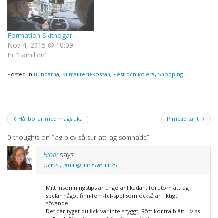
Formation Skithögar
Nov 4, 2015 @ 10:09
In "Familjen"
Posted in
Hundarna
,
Klimakteriekossan
,
Pest och kolera
,
Shopping
Post
Hårbollar med magsjuka
Pimpad tant
navigation
0 thoughts on “
Jag blev så sur att jag somnade
”
Bibbi
says:
Oct 24, 2014 @ 11:25 at 11:25
Mitt insomningstips är ungefär likadant förutom att jag
spelar något finn-fem-fel-spel som också är riktigt
sövande.
Det där tyget du fick var inte snyggt! Rött kontra blått – viss