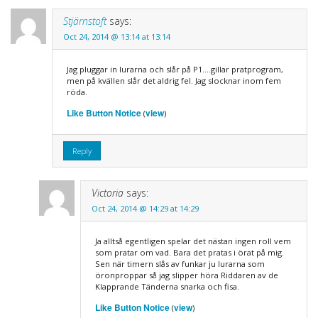
Stjärnstoft
says:
Oct 24, 2014 @ 13:14 at 13:14
Jag pluggar in lurarna och slår på P1….gillar pratprogram,
men på kvällen slår det aldrig fel. Jag slocknar inom fem
röda.
Like Button Notice
view
(
)
Reply
Victoria
says:
Oct 24, 2014 @ 14:29 at 14:29
Ja alltså egentligen spelar det nästan ingen roll vem
som pratar om vad. Bara det pratas i örat på mig.
Sen när timern slås av funkar ju lurarna som
öronproppar så jag slipper höra Riddaren av de
Klapprande Tänderna snarka och fisa.
Like Button Notice
view
(
)