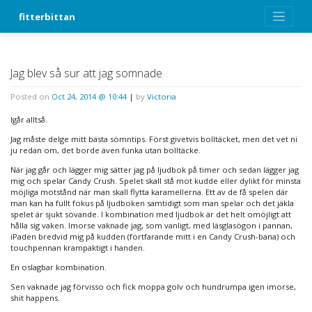
Skip
fitterbittan
to
content
Jag blev så sur att jag somnade
Posted on
Oct 24, 2014 @ 10:44
|
by
Victoria
Igår alltså.
Jag måste delge mitt bästa sömntips. Först givetvis bolltäcket, men det vet ni
ju redan om, det borde även funka utan bolltäcke.
När jag går och lägger mig sätter jag på ljudbok på timer och sedan lägger jag
mig och spelar Candy Crush. Spelet skall stå mot kudde eller dylikt för minsta
möjliga motstånd när man skall flytta karamellerna. Ett av de få spelen där
man kan ha fullt fokus på ljudboken samtidigt som man spelar och det jäkla
spelet är sjukt sövande. I kombination med ljudbok är det helt omöjligt att
hålla sig vaken. Imorse vaknade jag, som vanligt, med läsglasögon i pannan,
iPaden bredvid mig på kudden (fortfarande mitt i en Candy Crush-bana) och
touchpennan krampaktigt i handen.
En oslagbar kombination.
Sen vaknade jag förvisso och fick moppa golv och hundrumpa igen imorse,
shit happens.