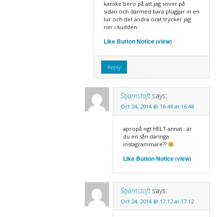
kanske bero på att jag sover på
sidan och därmed bara pluggar in en
lur och det andra örat trycker jag
ner i kudden.
Like Button Notice
view
(
)
Reply
Stjärnstoft
says:
Oct 24, 2014 @ 16:48 at 16:48
apropå ngt HELT annat…är
du en sån däringa
instagrammare??
Like Button Notice
view
(
)
Stjärnstoft
says:
Oct 24, 2014 @ 17:12 at 17:12