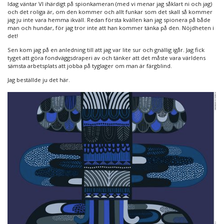
Idag väntar VI ihärdigt på spionkameran (med vi menar jag såklart ni och jag)
och det roliga är, om den kommer och allt funkar som det skall så kommer
jag ju inte vara hemma ikväll. Redan första kvällen kan jag spionera på både
man och hundar, för jag tror inte att han kommer tänka på den. Nöjdheten i
det!
Sen kom jag på en anledning till att jag var lite sur och gnällig igår. Jag fick
tyget att göra fondväggsdraperi av och tänker att det måste vara världens
sämsta arbetsplats att jobba på tyglager om man är färgblind.
Jag beställde ju det här.