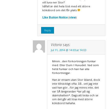
vill lura ner Stor?
Isåfall är det hela löst med ett större
köksbord om det får plats
Like Button Notice
view
(
)
Reply
Victoria
says:
Jul 11, 2014 @ 14:03 at 14:03
Mmm…den förkortningen funkar
med. Eller Dum I Huvudet. Vad som
helst funkar och han har alla
förkortningar.
Han är ensam utan Stor ibland, dock
inte tillräckligt ofta. Då…vet jag inte
vad han gör…för jag minns inte, det
var SÅ längesedan *tar på sig
skämshatten*. Dags att testa och se
om det går att lösa med större
köksbord hahaha.