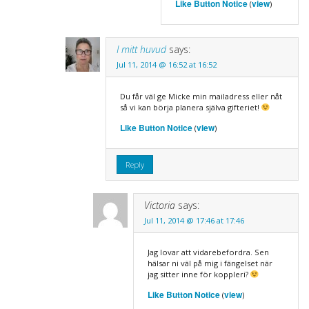
Like Button Notice
view
(
)
I mitt huvud
says:
Jul 11, 2014 @ 16:52 at 16:52
Du får väl ge Micke min mailadress eller nåt
så vi kan börja planera själva gifteriet!
Like Button Notice
view
(
)
Reply
Victoria
says:
Jul 11, 2014 @ 17:46 at 17:46
Jag lovar att vidarebefordra. Sen
hälsar ni väl på mig i fängelset när
jag sitter inne för koppleri?
Like Button Notice
view
(
)