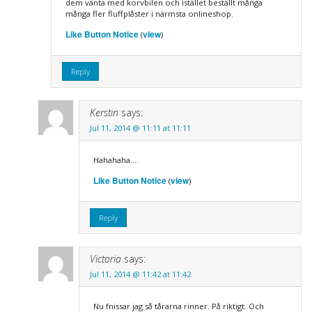
dem vänta med korvbilen och istället beställt många
många fler fluffplåster i närmsta onlineshop.
Like Button Notice
view
(
)
Reply
Kerstin
says:
Jul 11, 2014 @ 11:11 at 11:11
Hahahaha….
Like Button Notice
view
(
)
Reply
Victoria
says:
Jul 11, 2014 @ 11:42 at 11:42
Nu fnissar jag så tårarna rinner. På riktigt. Och