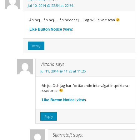
Jul 10, 2014 @ 22:54 at 22:54
Åh nej….åh nej……åh neeeeej……jag skulle valt scan
Like Button Notice
view
(
)
Reply
Victoria
says:
Jul 11, 2014 @ 11:25 at 11:25
Åh jo. Och jag har fortfarande inte vågat inspektera
skadorna.
Like Button Notice
view
(
)
Reply
Stjarnstoft
says: