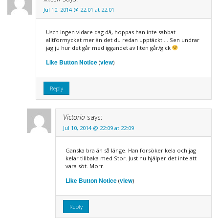
Jul 10, 2014 @ 22:01 at 22:01
Usch ingen vidare dag då, hoppas han inte sabbat
alltförmycket mer än det du redan upptäckt…. Sen undrar
jag ju hur det går med iggandet av liten går/gick
Like Button Notice
view
(
)
Reply
Victoria
says:
Jul 10, 2014 @ 22:09 at 22:09
Ganska bra än så länge. Han försöker kela och jag
kelar tillbaka med Stor. Just nu hjälper det inte att
vara söt. Morr.
Like Button Notice
view
(
)
Reply