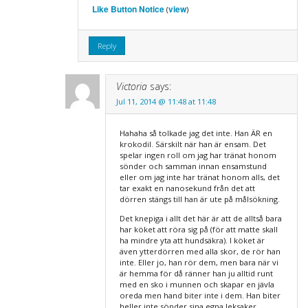
Like Button Notice
view
(
)
Reply
Victoria
says:
Jul 11, 2014 @ 11:48 at 11:48
Hahaha så tolkade jag det inte. Han ÄR en
krokodil. Särskilt när han är ensam. Det
spelar ingen roll om jag har tränat honom
sönder och samman innan ensamstund
eller om jag inte har tränat honom alls, det
tar exakt en nanosekund från det att
dörren stängs till han är ute på målsökning.
Det knepiga i allt det här är att de alltså bara
har köket att röra sig på (för att matte skall
ha mindre yta att hundsäkra). I köket är
även ytterdörren med alla skor, de rör han
inte. Eller jo, han rör dem, men bara när vi
är hemma för då ränner han ju alltid runt
med en sko i munnen och skapar en jävla
oreda men hand biter inte i dem. Han biter
heller inte sönder sina egna leksaker.