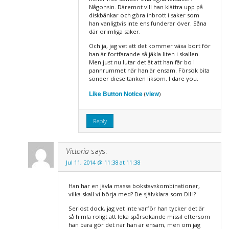
Någonsin. Däremot vill han klättra upp på
diskbänkar och göra inbrott i saker som
han vanligtvis inte ens funderar över. Såna
där orimliga saker.
Och ja, jag vet att det kommer växa bort för
han är fortfarande så jäkla liten i skallen.
Men just nu lutar det åt att han får bo i
pannrummet när han är ensam. Försök bita
sönder dieseltanken liksom, I dare you.
Like Button Notice
view
(
)
Reply
Victoria
says:
Jul 11, 2014 @ 11:38 at 11:38
Han har en jävla massa bokstavskombinationer,
vilka skall vi börja med? De självklara som DIH?
Seriöst dock, jag vet inte varför han tycker det är
så himla roligt att leka spårsökande missil eftersom
han bara gör det när han är ensam, men om jag