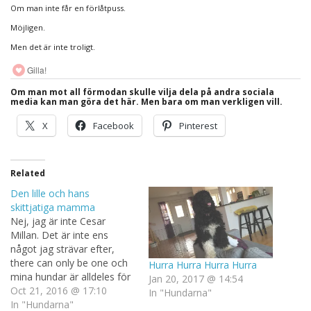
Om man inte får en förlåtpuss.
Möjligen.
Men det är inte troligt.
Gilla!
Om man mot all förmodan skulle vilja dela på andra sociala
media kan man göra det här. Men bara om man verkligen vill.
X
Facebook
Pinterest
Related
Den lille och hans
skittjatiga mamma
Nej, jag är inte Cesar
Millan. Det är inte ens
något jag strävar efter,
there can only be one och
Hurra Hurra Hurra Hurra
mina hundar är alldeles för
Jan 20, 2017 @ 14:54
ouppfostrade för att jag
Oct 21, 2016 @ 17:10
In "Hundarna"
ens skall kunna aspirera på
In "Hundarna"