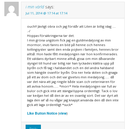
i min värld
says:
Jul 11, 2014 @ 17:14 at 17:14
ouch!! Jävligt obra och jag förstår att Liten är billig idag ….
.-/
Hoppas försäkringarna tar det.
I min gröna ungdom fick jag en guldmedaljong av min
mormor, inuti fanns en bild på henne och hennes
tvillingsyster samt den enda pojken i familjen, hennes bror
alltså. Hon hade fått medaljongen när hon konfirmerades.
Ett väldans dyrbart minne alltså, gissa om min dåvarande
slyngel till hund var billig när han lyckades klättra upp på
byrån och få tag i halsbandet och en del andra halsband
som hängde ovanför byrån. Dra ner hela skiten och gnaga
på ett av dom och det var givetvis min medaljong…… då
var det nära att jag ringde både scan och veterinären för
att avliva honom…… *morr* Hela medaljongen var full av
bulor och gick inte att stänga/öppna ordentligt. Tack o lov
var kedjan hel då den är av en ovanlig sort. Det var dyrt att
laga den iaf så nu vågar jag knappt använda den då den inte
gick att laga ordentligt *suck*
Like Button Notice
view
(
)
Reply