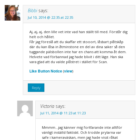
Bibbi
says:
Jul 10, 2014 @ 22:35 at 22:35
Aj, aj, aj, den lille vet inte vad han ställt till med. Förstår dig
helt och hållet.
Får jag föreslå att du skaffar ett stooort, låsbart plåtskåp
där du kan låsa in åtminstone en del av dina saker så den
tuggande pälsbollen inte har en chans att komma åt dem.
Helvete vad förbannad jag hade blivit i ditt läge. Han ska
vara glad att du valde plåstret i stället för Scan.
Like Button Notice
view
(
)
Reply
Victoria
says:
Jul 11, 2014 @ 11:23 at 11:23
Mmmm…jag känner mig fortfarande inte alltför
vänligt inställd faktiskt. Och trodde prylarna var
safe i kameraväskan, men jag hade visst råkat