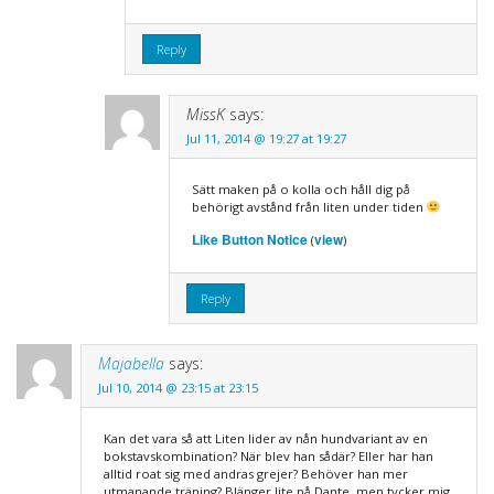
Reply
MissK
says:
Jul 11, 2014 @ 19:27 at 19:27
Sätt maken på o kolla och håll dig på
behörigt avstånd från liten under tiden
Like Button Notice
view
(
)
Reply
Majabella
says:
Jul 10, 2014 @ 23:15 at 23:15
Kan det vara så att Liten lider av nån hundvariant av en
bokstavskombination? När blev han sådär? Eller har han
alltid roat sig med andras grejer? Behöver han mer
utmanande träning? Blänger lite på Dante, men tycker mig