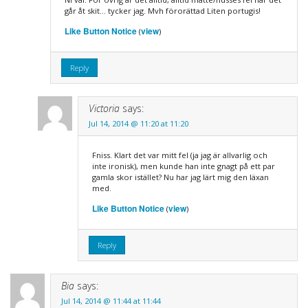
går åt skit… tycker jag. Mvh förorättad Liten portugis!
Like Button Notice
view
(
)
Reply
Victoria
says:
Jul 14, 2014 @ 11:20 at 11:20
Fniss. Klart det var mitt fel (ja jag är allvarlig och
inte ironisk), men kunde han inte gnagt på ett par
gamla skor istället? Nu har jag lärt mig den läxan
med.
Like Button Notice
view
(
)
Reply
Bia
says:
Jul 14, 2014 @ 11:44 at 11:44