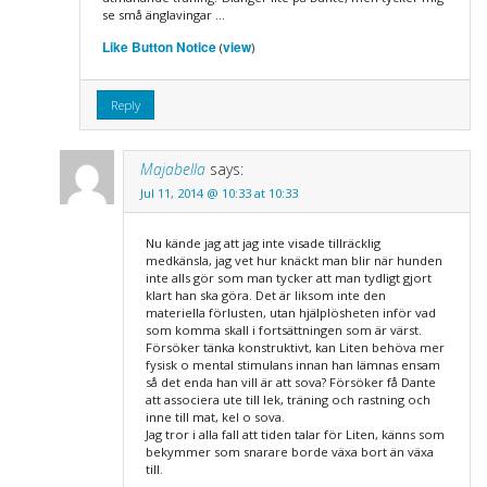
se små änglavingar …
Like Button Notice
view
(
)
Reply
Majabella
says:
Jul 11, 2014 @ 10:33 at 10:33
Nu kände jag att jag inte visade tillräcklig
medkänsla, jag vet hur knäckt man blir när hunden
inte alls gör som man tycker att man tydligt gjort
klart han ska göra. Det är liksom inte den
materiella förlusten, utan hjälplösheten inför vad
som komma skall i fortsättningen som är värst.
Försöker tänka konstruktivt, kan Liten behöva mer
fysisk o mental stimulans innan han lämnas ensam
så det enda han vill är att sova? Försöker få Dante
att associera ute till lek, träning och rastning och
inne till mat, kel o sova.
Jag tror i alla fall att tiden talar för Liten, känns som
bekymmer som snarare borde växa bort än växa
till.