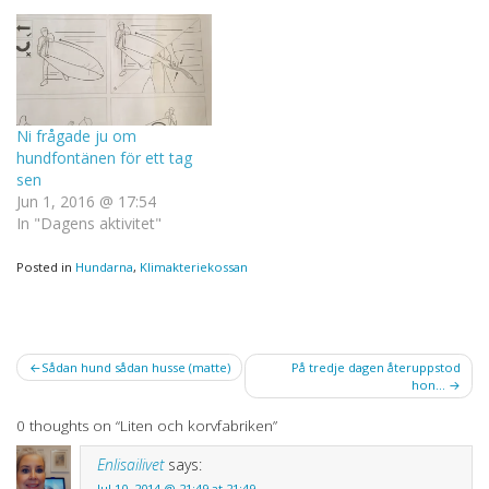
någon slags lärlingstitel.
Det händer dessutom
ytterst sällan att jag lägger
mig i vad folk gör…
Ni frågade ju om
hundfontänen för ett tag
sen
Jun 1, 2016 @ 17:54
In "Dagens aktivitet"
Posted in
Hundarna
,
Klimakteriekossan
Post
Sådan hund sådan husse (matte)
På tredje dagen återuppstod
hon…
navigation
0 thoughts on “
Liten och korvfabriken
”
Enlisailivet
says:
Jul 10, 2014 @ 21:49 at 21:49