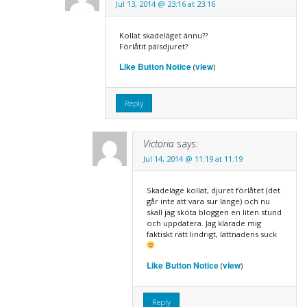
Jul 13, 2014 @ 23:16 at 23:16
Kollat skadeläget ännu??
Förlåtit pälsdjuret?
Like Button Notice
view
(
)
Reply
Victoria
says:
Jul 14, 2014 @ 11:19 at 11:19
Skadeläge kollat, djuret förlåtet (det
går inte att vara sur länge) och nu
skall jag sköta bloggen en liten stund
och uppdatera. Jag klarade mig
faktiskt rätt lindrigt, lättnadens suck
Like Button Notice
view
(
)
Reply