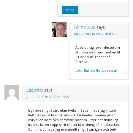
Reply
I mitt huvud
says:
Jul 12, 2014 @ 09:22 at 09:22
Absolut! Jag lovar dessutom
att baka en limpa med en fil
i! Har t.o.m. recept på
fillimpa!
Like Button Notice
view
(
)
listoplisto
says:
Jul 11, 2014 @ 09:27 at 09:27
Jag hade ringt Scan, utan tvekan. Sedan hade jag klistrat
fluffplåster på hundskrällets ALLA tänder i väntan på att
korvbilen kom och hämtade honom. Efter det skulle jag
ha druckit en kopp sprit för att få ordning på blodtrycket.
Och till slut hade jag eventuellt ringt Scan igen och bett