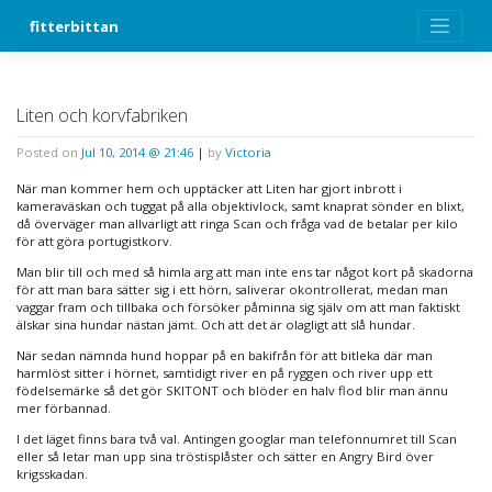
Skip
fitterbittan
to
content
Liten och korvfabriken
Posted on
Jul 10, 2014 @ 21:46
|
by
Victoria
När man kommer hem och upptäcker att Liten har gjort inbrott i
kameraväskan och tuggat på alla objektivlock, samt knaprat sönder en blixt,
då överväger man allvarligt att ringa Scan och fråga vad de betalar per kilo
för att göra portugistkorv.
Man blir till och med så himla arg att man inte ens tar något kort på skadorna
för att man bara sätter sig i ett hörn, saliverar okontrollerat, medan man
vaggar fram och tillbaka och försöker påminna sig själv om att man faktiskt
älskar sina hundar nästan jämt. Och att det är olagligt att slå hundar.
När sedan nämnda hund hoppar på en bakifrån för att bitleka där man
harmlöst sitter i hörnet, samtidigt river en på ryggen och river upp ett
födelsemärke så det gör SKITONT och blöder en halv flod blir man ännu
mer förbannad.
I det läget finns bara två val. Antingen googlar man telefonnumret till Scan
eller så letar man upp sina tröstisplåster och sätter en Angry Bird över
krigsskadan.