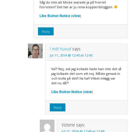
Såg du inte att Micke svarade ja på frieriet
förresten? Det här är ju rena koppleribloggen.
Like Button Notice
view
(
)
Reply
I mitt huvud
says:
Jul 11, 2014 @ 12:45 at 12:45
Va?? Nej, sist jag kollade hade han inte det så
jag tolkade det som ett nej. Måste genast in
och kolla på det!! ha ha!! Vilket inlägg var
det nu då??
Like Button Notice
view
(
)
Reply
Victoria
says:
Jul 11, 2014 @ 12:49 at 12:49