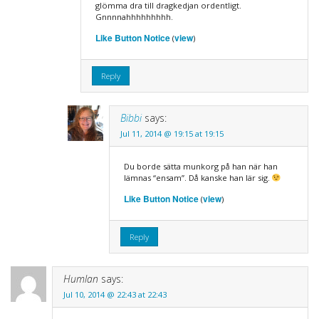
glömma dra till dragkedjan ordentligt.
Gnnnnahhhhhhhhh.
Like Button Notice
view
(
)
Reply
Bibbi
says:
Jul 11, 2014 @ 19:15 at 19:15
Du borde sätta munkorg på han när han
lämnas “ensam”. Då kanske han lär sig.
Like Button Notice
view
(
)
Reply
Humlan
says:
Jul 10, 2014 @ 22:43 at 22:43