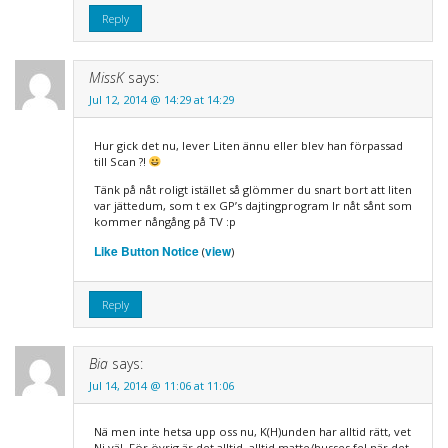
Reply
MissK
says:
Jul 12, 2014 @ 14:29 at 14:29
Hur gick det nu, lever Liten ännu eller blev han förpassad
till Scan ?!
Tänk på nåt roligt istället så glömmer du snart bort att liten
var jättedum, som t ex GP’s dajtingprogram lr nåt sånt som
kommer nångång på TV :p
Like Button Notice
view
(
)
Reply
Bia
says:
Jul 14, 2014 @ 11:06 at 11:06
Nä men inte hetsa upp oss nu, K(H)unden har alltid rätt, vet
Ni väl. För övrig är det alltid, alltid matte/husses fel när det