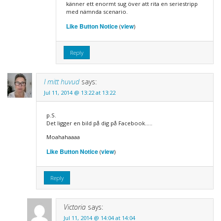
känner ett enormt sug över att rita en seriestripp
med nämnda scenario.
Like Button Notice
view
(
)
Reply
I mitt huvud
says:
Jul 11, 2014 @ 13:22 at 13:22
p.S.
Det ligger en bild på dig på Facebook…..
Moahahaaaa
Like Button Notice
view
(
)
Reply
Victoria
says:
Jul 11, 2014 @ 14:04 at 14:04