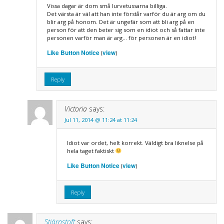
Vissa dagar är dom små lurvetussarna billiga.
Det värsta är väl att han inte förstår varför du är arg om du
blir arg på honom. Det är ungefär som att bli arg på en
person för att den beter sig som en idiot och så fattar inte
personen varför man är arg… för personen är en idiot!
Like Button Notice
view
(
)
Reply
Victoria
says:
Jul 11, 2014 @ 11:24 at 11:24
Idiot var ordet, helt korrekt. Väldigt bra liknelse på
hela taget faktiskt
Like Button Notice
view
(
)
Reply
Stjärnstoft
says: