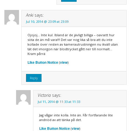
Anki
says:
Jul 10, 2014 @ 23:09 at 23:09
Ojojoj… Inte kul. Ibland är de jävligt billiga – oavsett hur
söta de än må vara!!! Det var nog lika så bra att du inte
kollade över resten av kamerautrustningen nu ikväll utan
tät det imorgon när blodtrycket gått ner till normalt…
Kram pårrä
Like Button Notice
view
(
)
Reply
Victoria
says:
Jul 11, 2014 @ 11:33 at 11:33
Jag vågar inte kolla. Inte än. Får fortfarande lite
andnöd av att tänka på det.
Like Button Notice
view
(
)