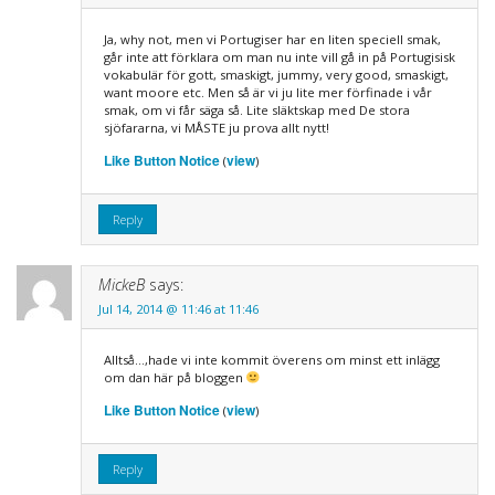
Ja, why not, men vi Portugiser har en liten speciell smak,
går inte att förklara om man nu inte vill gå in på Portugisisk
vokabulär för gott, smaskigt, jummy, very good, smaskigt,
want moore etc. Men så är vi ju lite mer förfinade i vår
smak, om vi får säga så. Lite släktskap med De stora
sjöfararna, vi MÅSTE ju prova allt nytt!
Like Button Notice
view
(
)
Reply
MickeB
says:
Jul 14, 2014 @ 11:46 at 11:46
Alltså…,hade vi inte kommit överens om minst ett inlägg
om dan här på bloggen
Like Button Notice
view
(
)
Reply