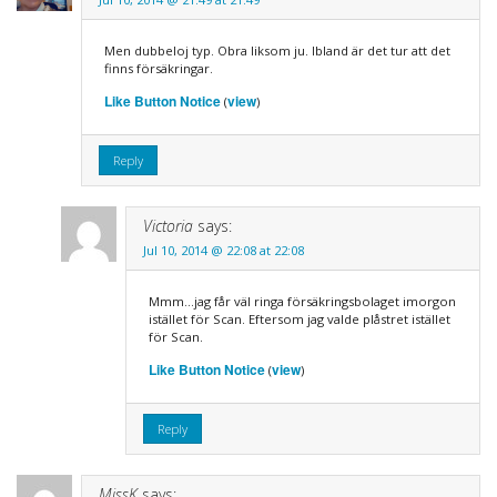
Men dubbeloj typ. Obra liksom ju. Ibland är det tur att det
finns försäkringar.
Like Button Notice
view
(
)
Reply
Victoria
says:
Jul 10, 2014 @ 22:08 at 22:08
Mmm…jag får väl ringa försäkringsbolaget imorgon
istället för Scan. Eftersom jag valde plåstret istället
för Scan.
Like Button Notice
view
(
)
Reply
MissK
says: