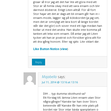
gissar så tror jag att det har lite att göra med att
Stor är så himla okay med att vara ensam och blir
därmed dödstrist. Enligt Liten alltså. För så fort
Stor hajar att det är dags att bli ensam går han in i
ensam-mode, lägger sig på köksbordet (ja jag vet,
men det är omöjligt att lära bort så länge bordet
står där det gör) och sover med ett öga medan han
kollar ut med det andra. Han skulle inte komma på
tanken att leka som ensam. Då antar jag att Liten
tycker att han är pisstrist och försöker göra allt för
att dra igång honom. Eller sig själv. Lite oklart där.
Like Button Notice
view
(
)
Reply
Majabella
says:
Jul 11, 2014 @ 13:16 at 13:16
DIH … typ dumma idiothund va?
Ett förslag till; lämna Liten ensam utan Stor
några gånger? Kanske tar han över Stors
beteende då? Kanske får han inte plats på
bordet när Stor intar bästa spanplatsen o