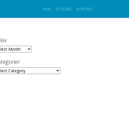
HEM
VICTORIA
KONTAKT
kiv
iv
tegorier
egorier