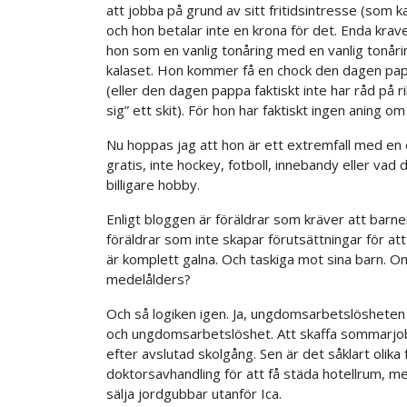
att jobba på grund av sitt fritidsintresse (som ka
och hon betalar inte en krona för det. Enda kravet
hon som en vanlig tonåring med en vanlig tonå
kalaset. Hon kommer få en chock den dagen pap
(eller den dagen pappa faktiskt inte har råd på ri
sig” ett skit). För hon har faktiskt ingen aning o
Nu hoppas jag att hon är ett extremfall med en 
gratis, inte hockey, fotboll, innebandy eller vad 
billigare hobby.
Enligt bloggen är föräldrar som kräver att barnen
föräldrar som inte skapar förutsättningar för at
är komplett galna. Och taskiga mot sina barn. Om 
medelålders?
Och så logiken igen. Ja, ungdomsarbetslösheten
och ungdomsarbetslöshet. Att skaffa sommarjobb
efter avslutad skolgång. Sen är det såklart olik
doktorsavhandling för att få städa hotellrum, med
sälja jordgubbar utanför Ica.