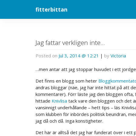
Skip
fitterbittan
to
content
Jag fattar verkligen inte…
Posted on
Jul 3, 2014 @ 12:21
|
by
Victoria
…men antar att jag stoppar huvudet i ett jordge
Det finns en blogg som heter
Bloggkommentato
andras bloggar (näe, jag har inte hittat på att de
kommentarer). Förr läste jag den bloggen ofta, fö
hittade
Knivlisa
tack vare den bloggen och det är
vansinnigt underhållande – hett tips – läs Knivlis
som klubben för inbördes politisk beundran, med
jag då och då. Inga konstigheter.
Det här är alltså det jag har funderat över i ett 