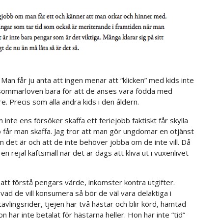
? Man får ju anta att ingen menar att “klicken” med kids inte
sommarloven bara för att de anses vara födda med
e. Precis som alla andra kids i den åldern.
inte ens försöker skaffa ett feriejobb faktiskt får skylla
bb får man skaffa. Jag tror att man gör ungdomar en otjänst
det är och att de inte behöver jobba om de inte vill. Då
rejäl käftsmäll när det är dags att kliva ut i vuxenlivet
tt förstå pengars värde, inkomster kontra utgifter.
ad de vill konsumera så bör de väl vara delaktiga i
tävlingsrider, tjejen har två hästar och blir körd, hämtad
on har inte betalat för hästarna heller. Hon har inte “tid”