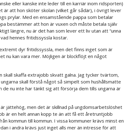
nske eller kanske inte leder till en karriär inom ridsporten)
 är att hon sköter skolan (vilket går sådär), i övrigt lever
rings prylar. Med en ensamstående pappa som betalar
pa bestämmer att hon är vuxen och måste betala själv
ktigt längre, nu är det han som lever ett liv utan att “unna
m vad hennes fritidssyssla kostar.
extremt dyr fritidssyssla, men det finns inget som är
det nu kan vara mer. Möjligen är blockflöjt en något
 skall skaffa extrajobb skvatt galna. Jag tycker tvärtom,
t ungarna skall förstå något så simpelt som hushållsmatte
de nu inte har tänkt sig att försörja dem tills ungarna är
 är jättehög, men det är skillnad på ungdomsarbetslöshet
 är en helt annan kopp te än att få ett åretruntjobb
a från kommun till kommun. I vissa kommuner krävs minst en
an i andra krävs just inget alls mer än intresse för att