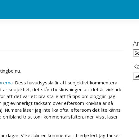
Ar
Ark
Ka
tingbo nu.
Kat
rerna
. Dess huvudsyssla är att subjektivt kommentera
t är subjektivt, det står i beskrivningen att det är vinklade
r att det var ett bra ställe att få tips om bloggar (jag
 jag evinnerligt tacksam över eftersom Knivlisa är så
a). Numera läser jag inte lika ofta, eftersom det lite känns
 en ibland trist ton i kommentarsfälten, men visst läser
par dagar. Vilket blir en kommentar i tredje led. Jag tänker