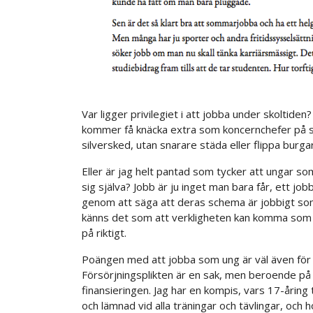
Var ligger privilegiet i att jobba under skoltiden
kommer få knäcka extra som koncernchefer på 
silversked, utan snarare städa eller flippa burgar
Eller är jag helt pantad som tycker att ungar som 
sig själva? Jobb är ju inget man bara får, ett jo
genom att säga att deras schema är jobbigt som 
känns det som att verkligheten kan komma som en 
på riktigt.
Poängen med att jobba som ung är väl även för a
Försörjningsplikten är en sak, men beroende på v
finansieringen. Jag har en kompis, vars 17-åring 
och lämnad vid alla träningar och tävlingar, och h