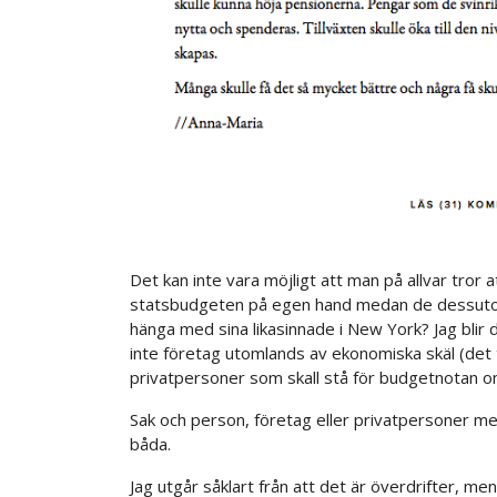
Det kan inte vara möjligt att man på allvar tror a
statsbudgeten på egen hand medan de dessutom h
hänga med sina likasinnade i New York? Jag blir d
inte företag utomlands av ekonomiska skäl (det t
privatpersoner som skall stå för budgetnotan om v
Sak och person, företag eller privatpersoner me
båda.
Jag utgår såklart från att det är överdrifter, m