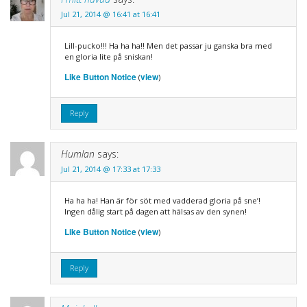
Jul 21, 2014 @ 16:41 at 16:41
Lill-pucko!!! Ha ha ha!! Men det passar ju ganska bra med
en gloria lite på sniskan!
Like Button Notice
view
(
)
Reply
Humlan
says:
Jul 21, 2014 @ 17:33 at 17:33
Ha ha ha! Han är för söt med vadderad gloria på sne’!
Ingen dålig start på dagen att hälsas av den synen!
Like Button Notice
view
(
)
Reply