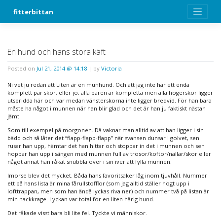
Skip
fitterbittan
to
content
En hund och hans stora käft
Posted on
Jul 21, 2014 @ 14:18
|
by
Victoria
Ni vet ju redan att Liten är en munhund. Och att jag inte har ett enda
komplett par skor, eller jo, alla paren är kompletta men alla högerskor ligger
utspridda här och var medan vänsterskorna inte ligger bredvid. För han bara
måste ha något i munnen när han blir glad och det är han ju faktiskt nästan
jämt.
Som till exempel på morgonen. Då vaknar man alltid av att han ligger i sin
bädd och så låter det “flapp-flapp-flapp” när svansen dunsar i golvet, sen
rusar han upp, hämtar det han hittar och stoppar in det i munnen och sen
hoppar han upp i sängen med munnen full av trosor/koftor/nallar/skor eller
något annat han råkat snubbla över i sin iver att fylla munnen.
Imorse blev det mycket. Båda hans favoritsaker låg inom tjuvhåll. Nummer
ett på hans lista är mina fårullstofflor (som jag alltid ställer högt upp i
lofttrappan, men som han ändå lyckas riva ner) och nummer två på listan är
min nackkrage. Lyckan var total för en liten hårig hund.
Det råkade visst bara bli lite fel. Tyckte vi människor.