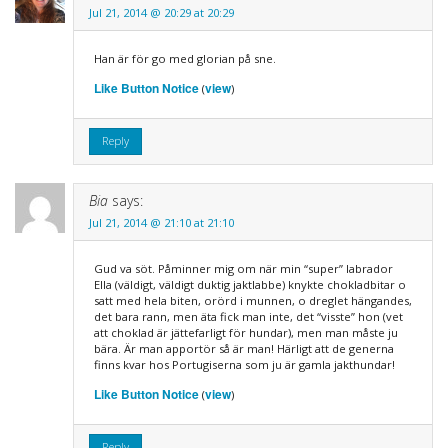
Jul 21, 2014 @ 20:29 at 20:29
Han är för go med glorian på sne.
Like Button Notice
view
(
)
Reply
Bia
says:
Jul 21, 2014 @ 21:10 at 21:10
Gud va söt. Påminner mig om när min “super” labrador
Ella (väldigt, väldigt duktig jaktlabbe) knykte chokladbitar o
satt med hela biten, orörd i munnen, o dreglet hängandes,
det bara rann, men äta fick man inte, det “visste” hon (vet
att choklad är jättefarligt för hundar), men man måste ju
bära. Är man apportör så är man! Härligt att de generna
finns kvar hos Portugiserna som ju är gamla jakthundar!
Like Button Notice
view
(
)
Reply