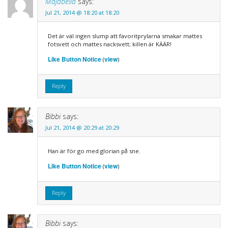
Majabella
says:
Jul 21, 2014 @ 18:20 at 18:20
Det är väl ingen slump att favoritprylarna smakar mattes
fotsvett och mattes nacksvett; killen är KÄÄR!
Like Button Notice
view
(
)
Reply
Bibbi
says:
Jul 21, 2014 @ 20:29 at 20:29
Han är för go med glorian på sne.
Like Button Notice
view
(
)
Reply
Bibbi
says: