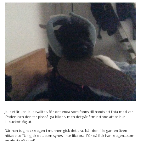
Ja, det är usel bildkvalitet, för det enda som fanns till hands att fota med var
iPaden och den tar pissdåliga bilder, men det går åtminstone att se hur
lillpuckot såg ut.
När han tog nackkragen i munnen gick det bra. När den lille gamen även
hittade tofflan gick det, som synes, inte lika bra. För då fick han kragen…som
en gloria på sned?