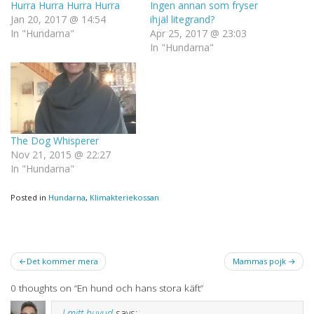
Hurra Hurra Hurra Hurra
Ingen annan som fryser
Jan 20, 2017 @ 14:54
ihjäl litegrand?
In "Hundarna"
Apr 25, 2017 @ 23:03
In "Hundarna"
The Dog Whisperer
Nov 21, 2015 @ 22:27
In "Hundarna"
Posted in
Hundarna
,
Klimakteriekossan
Post
Det kommer mera
Mammas pojk
navigation
0 thoughts on “
En hund och hans stora käft
”
I mitt huvud
says: