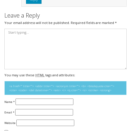
Leave a Reply
Your email address will not be published.
Required fields are marked
*
You may use these
HTML
tags and attributes:
<a href="" title=""> <abbr title=""> <acronym title=""> <b> <blockquote cite="">
<cite> <code> <del datetime=""> <em> <i> <q cite=""> <s> <strike> <strong>
Name
*
Email
*
Website