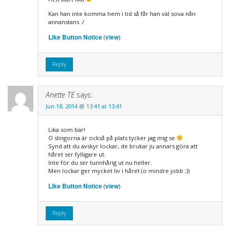
Kan han inte komma hem i tid så får han väl sova nån
annanstans :/
Like Button Notice
view
(
)
Reply
Anette TE
says:
Jun 18, 2014 @ 13:41 at 13:41
Lika som bär!
O slingorna är också på plats tycker jag mig se
Synd att du avskyr lockar, de brukar ju annars göra att
håret ser fylligare ut.
Inte för du ser tunnhårig ut nu heller.
Men lockar ger mycket liv i håret (o mindre jobb ;))
Like Button Notice
view
(
)
Reply