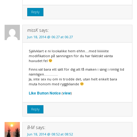
Reply
missK
says:
Jun 18, 2014 @ 06:27 at 06:27
Självklart e ni lookalike hem ehhn….med liiiiiiiite
modifikation på sanningen för du har faktiskt vänta
huvudet fel
Finns väl bara ett sätt för dig att få maken i säng i rimlig tid
nämligen……………
Ja, inte sex nu om ni trodde det, utan helt enkelt bara
muta honom med ryggkliande
Like Button Notice
view
(
)
Reply
B-M
says:
Jun 18, 2014 @ 08:52 at 08:52