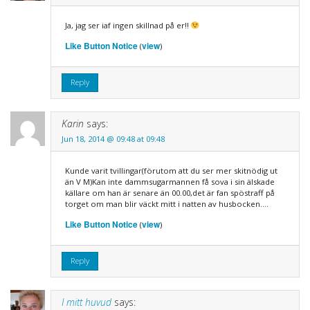
Ja, jag ser iaf ingen skillnad på er!!
Like Button Notice
view
(
)
Reply
Karin
says:
Jun 18, 2014 @ 09:48 at 09:48
Kunde varit tvillingar(förutom att du ser mer skitnödig ut
än V M)Kan inte dammsugarmannen få sova i sin älskade
källare om han är senare än 00.00,det är fan spöstraff på
torget om man blir väckt mitt i natten av husbocken….
Like Button Notice
view
(
)
Reply
I mitt huvud
says: