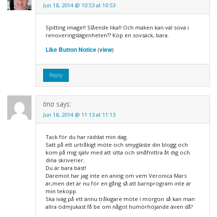
Jun 18, 2014 @ 10:53 at 10:53
Spitting image!! Slående lika!! Och maken kan väl sova i
renoveringslägenheten?? Köp en sovsäck, bara.
Like Button Notice
view
(
)
Reply
tina
says:
Jun 18, 2014 @ 11:13 at 11:13
Tack för du har räddat min dag.
Satt på ett urtråkigt möte och smygläste din blogg och
kom på mig själv med att sitta och småfnittra åt dig och
dina skriverier.
Du är bara bäst!
Däremot har jag inte en aning om vem Veronica Mars
är,men det är nu för en gång så att barnprogram inte är
min tekopp.
Ska iväg på ett ännu tråkigare möte i morgon så kan man
allra ödmjukast få be om något humörhöjande även då?