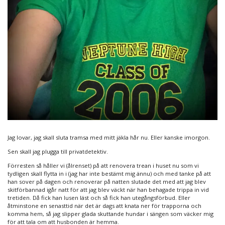
Jag lovar, jag skall sluta tramsa med mitt jäkla hår nu. Eller kanske imorgon.
Sen skall jag plugga till privatdetektiv.
Förresten så håller vi (ålrenset) på att renovera trean i huset nu som vi
tydligen skall flytta in i (jag har inte bestämt mig ännu) och med tanke på att
han sover på dagen och renoverar på natten slutade det med att jag blev
skitförbannad igår natt för att jag blev väckt när han behagade trippa in vid
tretiden. Då fick han lusen läst och så fick han utegångsförbud. Eller
åtminstone en senasttid när det är dags att knata ner för trapporna och
komma hem, så jag slipper glada skuttande hundar i sängen som väcker mig
för att tala om att husbonden är hemma.