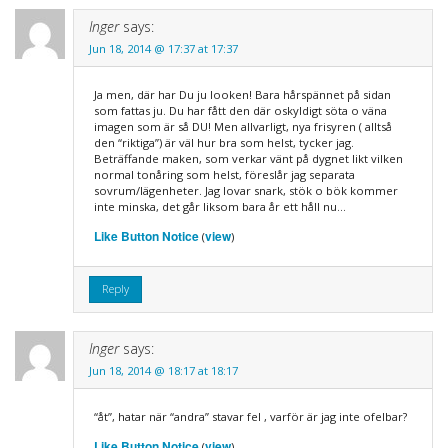
Inger
says:
Jun 18, 2014 @ 17:37 at 17:37
Ja men, där har Du ju looken! Bara hårspännet på sidan
som fattas ju. Du har fått den där oskyldigt söta o väna
imagen som är så DU! Men allvarligt, nya frisyren ( alltså
den “riktiga”) är väl hur bra som helst, tycker jag.
Beträffande maken, som verkar vänt på dygnet likt vilken
normal tonåring som helst, föreslår jag separata
sovrum/lägenheter. Jag lovar snark, stök o bök kommer
inte minska, det går liksom bara år ett håll nu…
Like Button Notice
view
(
)
Reply
Inger
says:
Jun 18, 2014 @ 18:17 at 18:17
“åt”, hatar när “andra” stavar fel , varför är jag inte ofelbar?
Like Button Notice
view
(
)