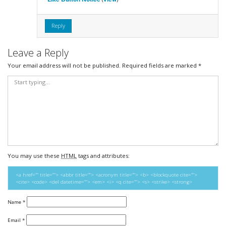
Reply
Leave a Reply
Your email address will not be published.
Required fields are marked
*
You may use these
HTML
tags and attributes:
<a href="" title=""> <abbr title=""> <acronym title=""> <b> <blockquote cite="">
<cite> <code> <del datetime=""> <em> <i> <q cite=""> <s> <strike> <strong>
Name
*
Email
*