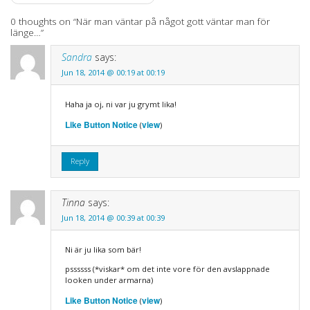
navigation
0 thoughts on “
När man väntar på något gott väntar man för
länge…
”
Sandra
says:
Jun 18, 2014 @ 00:19 at 00:19
Haha ja oj, ni var ju grymt lika!
Like Button Notice
view
(
)
Reply
Tinna
says:
Jun 18, 2014 @ 00:39 at 00:39
Ni är ju lika som bär!
pssssss (*viskar* om det inte vore för den avslappnade
looken under armarna)
Like Button Notice
view
(
)