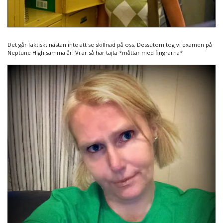
Det går faktiskt nästan inte att se skillnad på oss. Dessutom tog vi examen på
Neptune High samma år. Vi är så här tajta *måttar med fingrarna*