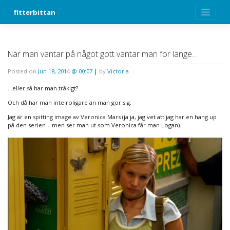
Skip
fitterbittan
to
content
När man väntar på något gott väntar man för länge…
Posted on
Jun 18, 2014 @ 00:07
|
by
Victoria
…eller så har man tråkigt?
Och då har man inte roligare än man gör sig.
Jag är en spitting image av Veronica Mars (ja ja, jag vet att jag har en hang up
på den serien – men ser man ut som Veronica får man Logan).