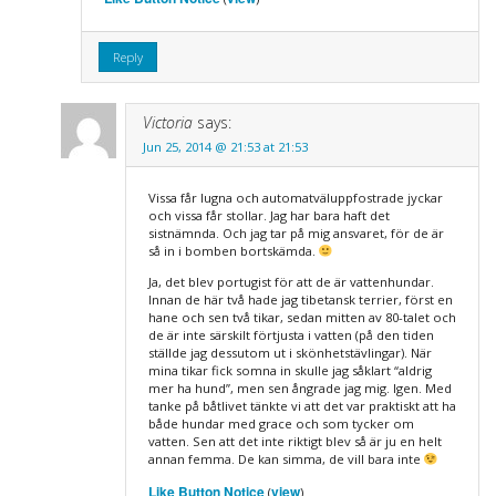
Reply
Victoria
says:
Jun 25, 2014 @ 21:53 at 21:53
Vissa får lugna och automatväluppfostrade jyckar
och vissa får stollar. Jag har bara haft det
sistnämnda. Och jag tar på mig ansvaret, för de är
så in i bomben bortskämda.
Ja, det blev portugist för att de är vattenhundar.
Innan de här två hade jag tibetansk terrier, först en
hane och sen två tikar, sedan mitten av 80-talet och
de är inte särskilt förtjusta i vatten (på den tiden
ställde jag dessutom ut i skönhetstävlingar). När
mina tikar fick somna in skulle jag såklart “aldrig
mer ha hund”, men sen ångrade jag mig. Igen. Med
tanke på båtlivet tänkte vi att det var praktiskt att ha
både hundar med grace och som tycker om
vatten. Sen att det inte riktigt blev så är ju en helt
annan femma. De kan simma, de vill bara inte
Like Button Notice
view
(
)