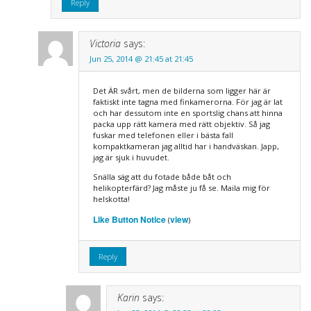
Reply
Victoria
says:
Jun 25, 2014 @ 21:45 at 21:45
Det ÄR svårt, men de bilderna som ligger här är
faktiskt inte tagna med finkamerorna. För jag är lat
och har dessutom inte en sportslig chans att hinna
packa upp rätt kamera med rätt objektiv. Så jag
fuskar med telefonen eller i bästa fall
kompaktkameran jag alltid har i handväskan. Japp,
jag är sjuk i huvudet.
Snälla säg att du fotade både båt och
helikopterfärd? Jag måste ju få se. Maila mig för
helskotta!
Like Button Notice
view
(
)
Reply
Karin
says: