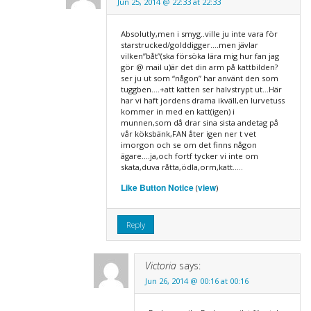
Jun 25, 2014 @ 22:33 at 22:33
Absolutly,men i smyg..ville ju inte vara för
starstrucked/golddigger….men jävlar
vilken”båt”(ska försöka lära mig hur fan jag
gör @ mail u)är det din arm på kattbilden?
ser ju ut som “någon” har använt den som
tuggben….+att katten ser halvstrypt ut…Här
har vi haft jordens drama ikväll,en lurvetuss
kommer in med en katt(igen) i
munnen,som då drar sina sista andetag på
vår köksbänk,FAN åter igen ner t vet
imorgon och se om det finns någon
ägare….ja,och fortf tycker vi inte om
skata,duva råtta,ödla,orm,katt…..
Like Button Notice
view
(
)
Reply
Victoria
says:
Jun 26, 2014 @ 00:16 at 00:16