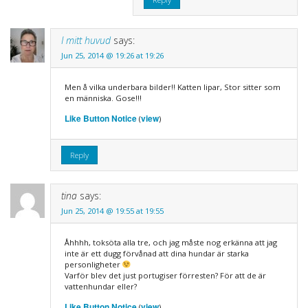
I mitt huvud
says:
Jun 25, 2014 @ 19:26 at 19:26
Men å vilka underbara bilder!! Katten lipar, Stor sitter som
en människa. Gose!!!
Like Button Notice
view
(
)
Reply
tina
says:
Jun 25, 2014 @ 19:55 at 19:55
Åhhhh, toksöta alla tre, och jag måste nog erkänna att jag
inte är ett dugg förvånad att dina hundar är starka
personligheter
Varför blev det just portugiser förresten? För att de är
vattenhundar eller?
Like Button Notice
view
(
)