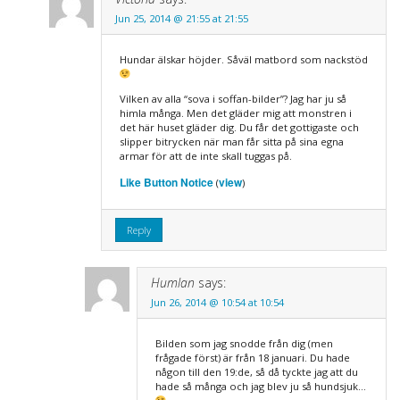
Jun 25, 2014 @ 21:55 at 21:55
Hundar älskar höjder. Såväl matbord som nackstöd
Vilken av alla “sova i soffan-bilder”? Jag har ju så
himla många. Men det gläder mig att monstren i
det här huset gläder dig. Du får det gottigaste och
slipper bitrycken när man får sitta på sina egna
armar för att de inte skall tuggas på.
Like Button Notice
view
(
)
Reply
Humlan
says:
Jun 26, 2014 @ 10:54 at 10:54
Bilden som jag snodde från dig (men
frågade först) är från 18 januari. Du hade
någon till den 19:de, så då tyckte jag att du
hade så många och jag blev ju så hundsjuk…