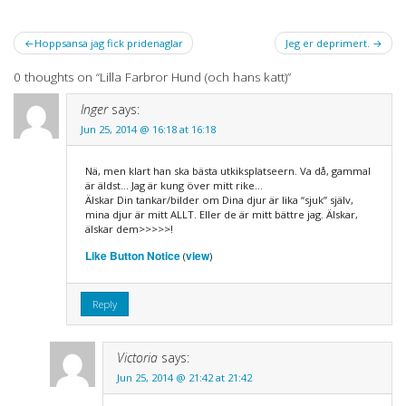
Post
Hoppsansa jag fick pridenaglar
Jeg er deprimert.
navigation
0 thoughts on “
Lilla Farbror Hund (och hans katt)
”
Inger
says:
Jun 25, 2014 @ 16:18 at 16:18
Nä, men klart han ska bästa utkiksplatseern. Va då, gammal
är äldst… Jag är kung över mitt rike…
Älskar Din tankar/bilder om Dina djur är lika “sjuk” själv,
mina djur är mitt ALLT. Eller de är mitt bättre jag. Älskar,
älskar dem>>>>>!
Like Button Notice
view
(
)
Reply
Victoria
says:
Jun 25, 2014 @ 21:42 at 21:42