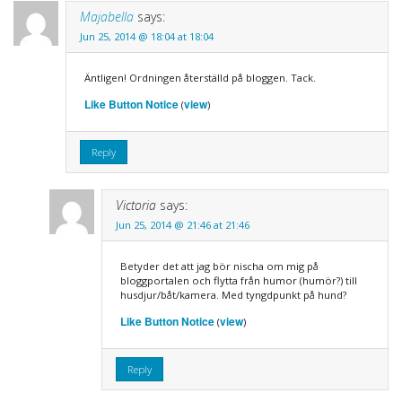
Majabella
says:
Jun 25, 2014 @ 18:04 at 18:04
Äntligen! Ordningen återställd på bloggen. Tack.
Like Button Notice
view
(
)
Reply
Victoria
says:
Jun 25, 2014 @ 21:46 at 21:46
Betyder det att jag bör nischa om mig på
bloggportalen och flytta från humor (humör?) till
husdjur/båt/kamera. Med tyngdpunkt på hund?
Like Button Notice
view
(
)
Reply