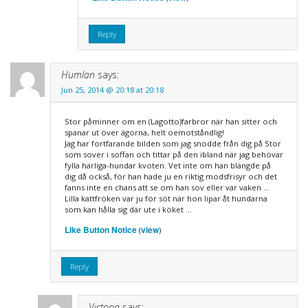
Reply
Humlan
says:
Jun 25, 2014 @ 20:18 at 20:18
Stor påminner om en (Lagotto)farbror när han sitter och
spanar ut över ägorna, helt oemotståndlig!
Jag har fortfarande bilden som jag snodde från dig på Stor
som sover i soffan och tittar på den ibland när jag behövar
fylla härliga-hundar kvoten. Vet inte om han blängde på
dig då också, för han hade ju en riktig modsfrisyr och det
fanns inte en chans att se om han sov eller var vaken …
Lilla kattfröken var ju för söt när hon lipar åt hundarna
som kan hålla sig där ute i köket …
Like Button Notice
view
(
)
Reply
Victoria
says: