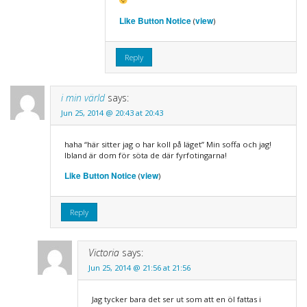
Like Button Notice
view
(
)
Reply
i min värld
says:
Jun 25, 2014 @ 20:43 at 20:43
haha “här sitter jag o har koll på läget” Min soffa och jag!
Ibland är dom för söta de där fyrfotingarna!
Like Button Notice
view
(
)
Reply
Victoria
says:
Jun 25, 2014 @ 21:56 at 21:56
Jag tycker bara det ser ut som att en öl fattas i