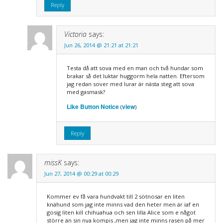
Reply
Victoria
says:
Jun 26, 2014 @ 21:21 at 21:21
Testa då att sova med en man och två hundar som
brakar så det luktar huggorm hela natten. Eftersom
jag redan sover med lurar är nästa steg att sova
med gasmask?
Like Button Notice
view
(
)
Reply
missK
says:
Jun 27, 2014 @ 00:29 at 00:29
Kommer ev få vara hundvakt till 2 sötnosar en liten
knähund som jag inte minns vad den heter men är iaf en
gosig liten kill chihuahua och sen lilla Alice som e något
större än sin nya kompis ,men jag inte minns rasen på mer