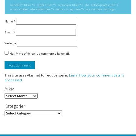
<a href="" title=""> <abbr title=""> <acronym title=""> <b> <blockquote cite="">
<cite> <code> <del datetime=""> <em> <i> <q cite=""> <s> <strike> <strong>
Name
*
Email
*
Website
Notify me of follow-up comments by email.
This site uses Akismet to reduce spam.
Learn how your comment data is
processed.
Arkiv
Arkiv
Kategorier
Kategorier