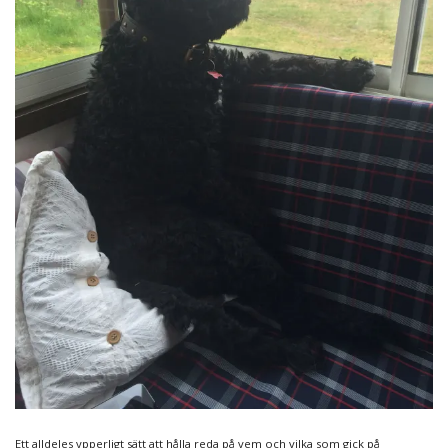
Ett alldeles ypperligt sätt att hålla reda på vem och vilka som gick på