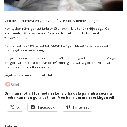
Men det är numera en ynnest att få sällskap av henne i sängen.
Hon tycker nämligen att farbror Stor och lilla Liten är skitjobbiga. Och
irriterande. Då passar man på när de har fullt upp i köket med att
vakta/vänta/äta.
När hundarna är borta dansar katten i sängen. Matte hälsar att det är
tokmysigt som omväxling.
Det gör liksom inte lika ont när en tvåkilos smidig katt trampar en på ögat,
det gör däremot skitont när de två klunsiga lurvarna gör det. Vilket är en
regel snarare än ett undantag.
Jag älskar alla mina djur i alla fall.
Gilla!
Om man mot all förmodan skulle vilja dela på andra sociala
media kan man göra det här. Men bara om man verkligen vill.
X
Facebook
Pinterest
Related