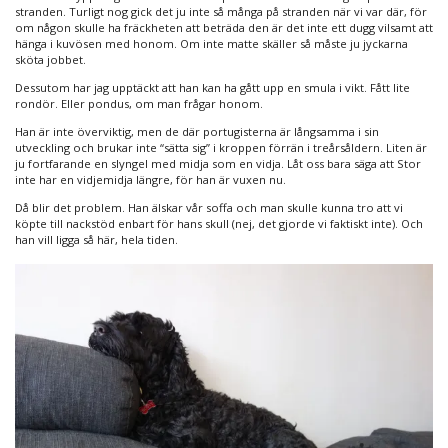
stranden. Turligt nog gick det ju inte så många på stranden när vi var där, för
om någon skulle ha fräckheten att beträda den är det inte ett dugg vilsamt att
hänga i kuvösen med honom. Om inte matte skäller så måste ju jyckarna
sköta jobbet.
Dessutom har jag upptäckt att han kan ha gått upp en smula i vikt. Fått lite
rondör. Eller pondus, om man frågar honom.
Han är inte överviktig, men de där portugisterna är långsamma i sin
utveckling och brukar inte “sätta sig” i kroppen förrän i treårsåldern. Liten är
ju fortfarande en slyngel med midja som en vidja. Låt oss bara säga att Stor
inte har en vidjemidja längre, för han är vuxen nu.
Då blir det problem. Han älskar vår soffa och man skulle kunna tro att vi
köpte till nackstöd enbart för hans skull (nej, det gjorde vi faktiskt inte). Och
han vill ligga så här, hela tiden.