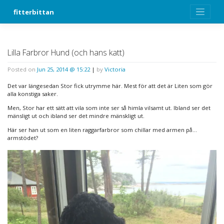
Skip
fitterbittan
to
content
Lilla Farbror Hund (och hans katt)
Posted on
Jun 25, 2014 @ 15:22
|
by
Victoria
Det var längesedan Stor fick utrymme här. Mest för att det är Liten som gör
alla konstiga saker.
Men, Stor har ett sätt att vila som inte ser så himla vilsamt ut. Ibland ser det
mänsligt ut och ibland ser det mindre mänskligt ut.
Här ser han ut som en liten raggarfarbror som chillar med armen på…
armstödet?