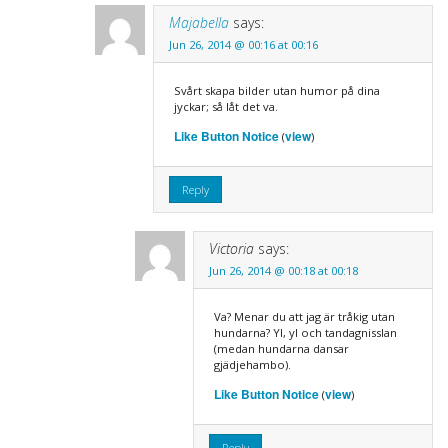
Majabella
says:
Jun 26, 2014 @ 00:16 at 00:16
Svårt skapa bilder utan humor på dina
jyckar; så låt det va.
Like Button Notice
view
(
)
Reply
Victoria
says:
Jun 26, 2014 @ 00:18 at 00:18
Va? Menar du att jag är tråkig utan
hundarna? Yl, yl och tandagnisslan
(medan hundarna dansar
gjädjehambo).
Like Button Notice
view
(
)
Reply