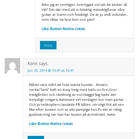
Men jag är verkligen övertygad om att de tänker så.
Väl? Det där med att vi felaktig mänskligfierar våra
jyckar är trams och felaktigt. De är ju små individer,
som råkar ha fyra ben och päls?
Like Button Notice
view
(
)
Reply
Karin
says:
Jun 25, 2014 @ 16:41 at 16:41
Måste vara svårt att fota svarta hundar…Annars
verkar”tant” haft en busy helg med balls on fire,löss i
trädgården och räddning av norrbagge?Jag hade det
betydligt roligare,Italienare vet verkligen hur man partar…
Och ja helikoptern landade PÅ båten..otroligt fint att sen
åka efter kusten och se alla pampiga hus.Ps det är riktig
gubbvarning när han har tassen på armstödet..haha
Like Button Notice
view
(
)