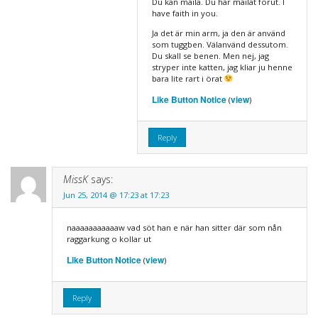
Du kan maila. Du har mailat förut. I
have faith in you.
Ja det är min arm, ja den är använd
som tuggben. Välanvänd dessutom.
Du skall se benen. Men nej, jag
stryper inte katten, jag kliar ju henne
bara lite rart i örat
Like Button Notice
view
(
)
Reply
MissK
says:
Jun 25, 2014 @ 17:23 at 17:23
naaaaaaaaaaaw vad söt han e när han sitter där som nån
raggarkung o kollar ut
Like Button Notice
view
(
)
Reply