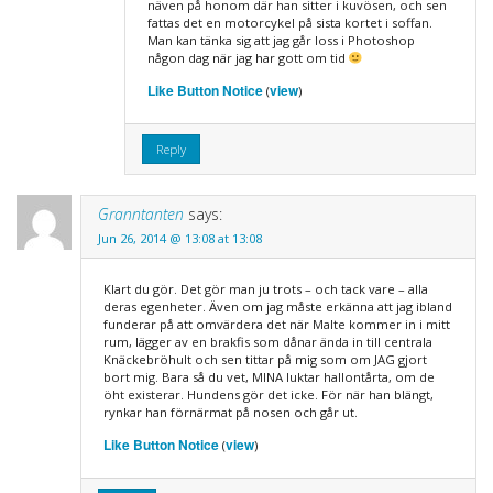
näven på honom där han sitter i kuvösen, och sen
fattas det en motorcykel på sista kortet i soffan.
Man kan tänka sig att jag går loss i Photoshop
någon dag när jag har gott om tid
Like Button Notice
view
(
)
Reply
Granntanten
says:
Jun 26, 2014 @ 13:08 at 13:08
Klart du gör. Det gör man ju trots – och tack vare – alla
deras egenheter. Även om jag måste erkänna att jag ibland
funderar på att omvärdera det när Malte kommer in i mitt
rum, lägger av en brakfis som dånar ända in till centrala
Knäckebröhult och sen tittar på mig som om JAG gjort
bort mig. Bara så du vet, MINA luktar hallontårta, om de
öht existerar. Hundens gör det icke. För när han blängt,
rynkar han förnärmat på nosen och går ut.
Like Button Notice
view
(
)