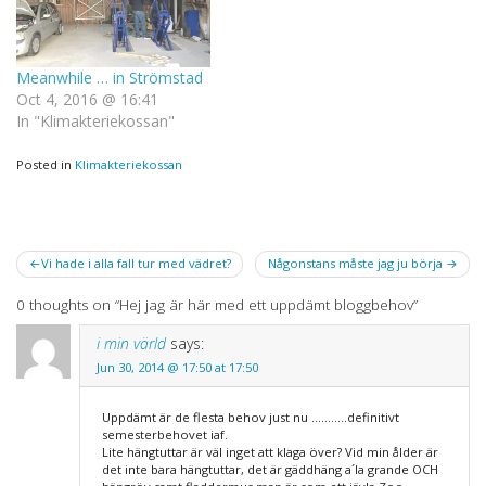
Meanwhile … in Strömstad
Oct 4, 2016 @ 16:41
In "Klimakteriekossan"
Posted in
Klimakteriekossan
Post
Vi hade i alla fall tur med vädret?
Någonstans måste jag ju börja
navigation
0 thoughts on “
Hej jag är här med ett uppdämt bloggbehov
”
i min värld
says:
Jun 30, 2014 @ 17:50 at 17:50
Uppdämt är de flesta behov just nu ………..definitivt
semesterbehovet iaf.
Lite hängtuttar är väl inget att klaga över? Vid min ålder är
det inte bara hängtuttar, det är gäddhäng a´la grande OCH