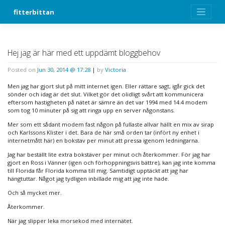
Skip
fitterbittan
to
content
Hej jag är här med ett uppdämt bloggbehov
Posted on
Jun 30, 2014 @ 17:28
|
by
Victoria
Men jag har gjort slut på mitt internet igen. Eller rättare sagt, igår gick det
sönder och idag är det slut. Vilket gör det olidligt svårt att kommunicera
eftersom hastigheten på nätet är sämre än det var 1994 med 14.4 modem
som tog 10 minuter på sig att ringa upp en server någonstans.
Mer som ett sådant modem fast någon på fullaste allvar hällt en mix av sirap
och Karlssons Klister i det. Bara de här små orden tar (infört ny enhet i
internetmått här) en bokstav per minut att pressa igenom ledningarna.
Jag har beställt lite extra bokstäver per minut och återkommer. För jag har
gjort en Ross i Vänner (igen och förhoppningsvis bättre), kan jag inte komma
till Florida får Florida komma till mig. Samtidigt upptäckt att jag har
hängtuttar. Något jag tydligen inbillade mig att jag inte hade.
Och så mycket mer.
Återkommer.
När jag slipper leka morsekod med internätet.