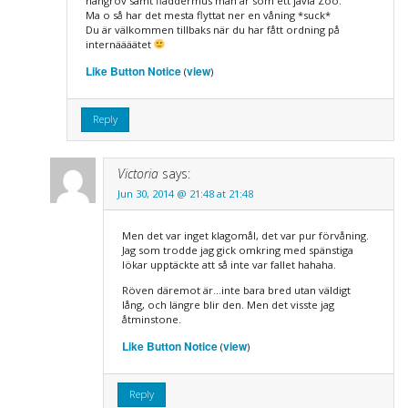
hängröv samt fladdermus man är som ett jävla Zoo.
Ma o så har det mesta flyttat ner en våning *suck*
Du är välkommen tillbaks när du har fått ordning på
internäääätet
Like Button Notice
view
(
)
Reply
Victoria
says:
Jun 30, 2014 @ 21:48 at 21:48
Men det var inget klagomål, det var pur förvåning.
Jag som trodde jag gick omkring med spänstiga
lökar upptäckte att så inte var fallet hahaha.
Röven däremot är…inte bara bred utan väldigt
lång, och längre blir den. Men det visste jag
åtminstone.
Like Button Notice
view
(
)
Reply