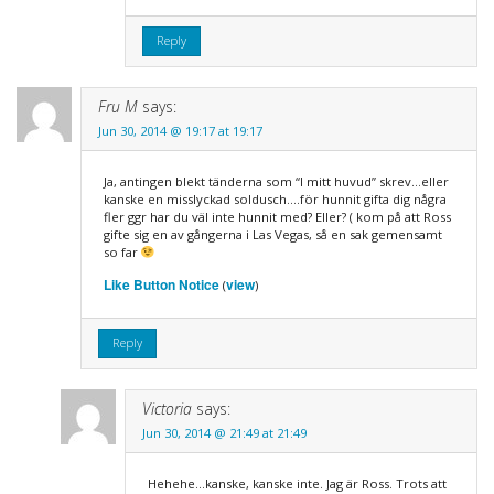
Reply
Fru M
says:
Jun 30, 2014 @ 19:17 at 19:17
Ja, antingen blekt tänderna som “I mitt huvud” skrev…eller
kanske en misslyckad soldusch….för hunnit gifta dig några
fler ggr har du väl inte hunnit med? Eller? ( kom på att Ross
gifte sig en av gångerna i Las Vegas, så en sak gemensamt
so far
Like Button Notice
view
(
)
Reply
Victoria
says:
Jun 30, 2014 @ 21:49 at 21:49
Hehehe…kanske, kanske inte. Jag är Ross. Trots att