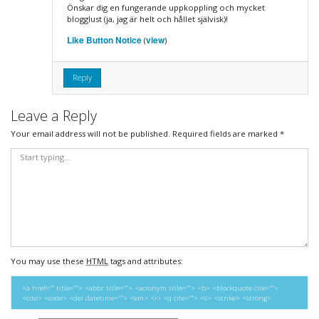
Önskar dig en fungerande uppkoppling och mycket
blogglust (ja, jag är helt och hållet självisk)!
Like Button Notice
view
(
)
Reply
Leave a Reply
Your email address will not be published.
Required fields are marked
*
You may use these
HTML
tags and attributes:
<a href="" title=""> <abbr title=""> <acronym title=""> <b> <blockquote cite="">
<cite> <code> <del datetime=""> <em> <i> <q cite=""> <s> <strike> <strong>