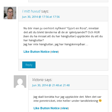
I mitt huvud
says:
Jun 30, 2014 @ 17:56 at 17:56
Nu blir man ju oerhört nyfiken! “Gjort en Ross”, innebär
det att du blekt tänderna så de är självlysande?? Och HUR
(kan du ha missat att du har hängtuttar) upptäckte du att du
har hängtuttar?
Jag har inte hängtuttar, jag har hängskinnpåsar….
Like Button Notice
view
(
)
Reply
Victoria
says:
Jun 30, 2014 @ 21:48 at 21:48
Jag skall berätta hur jag upptäckte det. Men det var
inte penntricket, inte heller under tandblekning
Like Button Notice
view
(
)