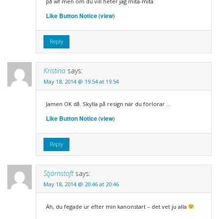
på wf men om du vill heter jag mita-mita
Like Button Notice
view
(
)
Reply
Kristina
says:
May 18, 2014 @ 19:54 at 19:54
Jamen OK då. Skylla på resign när du förlorar …
Like Button Notice
view
(
)
Reply
Stjärnstoft
says:
May 18, 2014 @ 20:46 at 20:46
Äh, du fegade ur efter min kanonstart – det vet ju alla