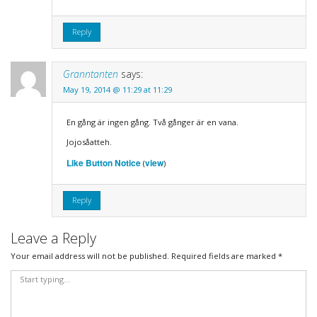
Reply
Granntanten
says:
May 19, 2014 @ 11:29 at 11:29
En gång är ingen gång. Två gånger är en vana.
Jojosåatteh.
Like Button Notice
view
(
)
Reply
Leave a Reply
Your email address will not be published.
Required fields are marked
*