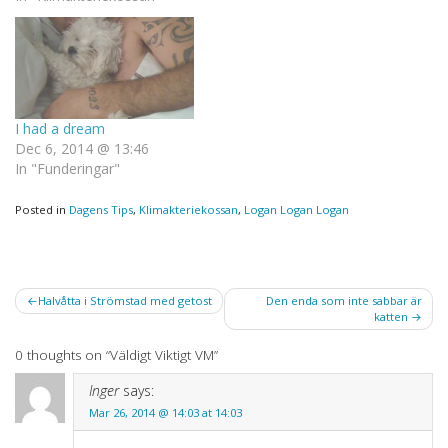
säkraste flygbolag. Eller var.
Vem vet vad som händer
när…
I had a dream
Dec 6, 2014 @ 13:46
In "Funderingar"
Posted in
Dagens Tips
,
Klimakteriekossan
,
Logan Logan Logan
Post
Halvåtta i Strömstad med getost
Den enda som inte sabbar är
katten
navigation
0 thoughts on “
Väldigt Viktigt VM
”
Inger
says:
Mar 26, 2014 @ 14:03 at 14:03