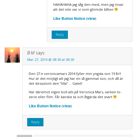
HAHAHAHA jag såg den med, men jag lovar
att det inte var vi som glömde båten
Like Button Notice
view
(
)
Reply
B-M
says:
Mar 27, 2014 @ 08:30 at 08:30
Den 27:e veronicamars 2014 fyller min yngsta son 19 år!!
Hur är det möjligt att jag har en så gammal son, och då är
det dessutom den “lilla”…. Galet!
Har däremot ingen koll alls på Veronica Mars, varken tv-
serie eller film. Får kanske ta och åtgärda det snart
Like Button Notice
view
(
)
Reply