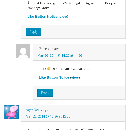
Är helst lost vad gäller VM Men gillar Dig som fan! Keep on
rocking! Kram!
Like Button Notice
view
(
)
Reply
Victoria
says:
Mar 26, 2014 @ 14:26 at 14:26
Tack
Och detsamma…såklart.
Like Button Notice
view
(
)
Reply
tigerlilja
says:
Mar 26, 2014 @ 15:36 at 15:36
Har ju fattat att du gillar att ha koll på nödvändiga