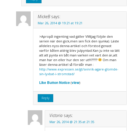
MickeB
says:
Mar 26, 2014 @ 19:21 at 19:21
>Apropå ingenting vad gäller VM(jag följde den
serien när den gick,men sen fick den sjunka). Läste
alldeles nyss denna artikel och förstod genast
varför båten aldrig blev julpyntad.Kan ju inte va lätt
att att pynta en båt man varken vet vart den är,att
man har en eller hur den ser ut!!!?????
Om man
läser denna artikel så förstår man :
http://www.expressen.se/gt/svinrik-agare-glomde-
sin-lyxbat-i-stromstad/
Like Button Notice
view
(
)
Reply
Victoria
says:
Mar 26, 2014 @ 21:35 at 21:35