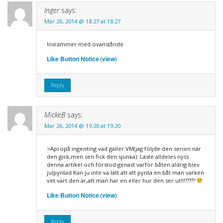
Inger
says:
Mar 26, 2014 @ 18:27 at 18:27
Insrämmer med ovanstånde
Like Button Notice
view
(
)
Reply
MickeB
says:
Mar 26, 2014 @ 19:20 at 19:20
>Apropå ingenting vad gäller VM(jag följde den serien när
den gick,men sen fick den sjunka). Läste alldeles nyss
denna artikel och förstod genast varför båten aldrig blev
julpyntad.Kan ju inte va lätt att att pynta en båt man varken
vet vart den är,att man har en eller hur den ser ut!!!?????
Like Button Notice
view
(
)
Reply