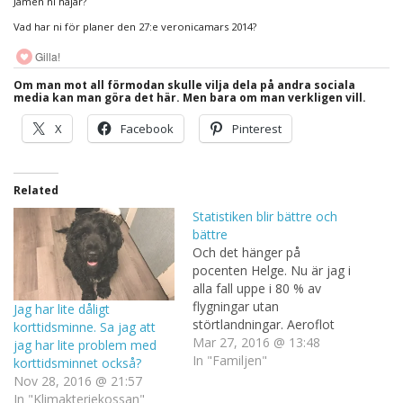
Jamen ni hajar?
Vad har ni för planer den 27:e veronicamars 2014?
Gilla!
Om man mot all förmodan skulle vilja dela på andra sociala
media kan man göra det här. Men bara om man verkligen vill.
X
Facebook
Pinterest
Related
Statistiken blir bättre och
bättre
Och det hänger på
pocenten Helge. Nu är jag i
alla fall uppe i 80 % av
flygningar utan
Jag har lite dåligt
störtlandningar. Aeroflot
korttidsminne. Sa jag att
har helt klart fått en
Mar 27, 2016 @ 13:48
jag har lite problem med
konkurrent, även Air New
In "Familjen"
korttidsminnet också?
Zeeland och Finnair borde
Nov 28, 2016 @ 21:57
se upp. Det är ju världens
In "Klimakteriekossan"