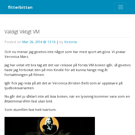
Skip
fitterbittan
to
content
Väldigt Viktigt VM
Posted on
Mar 26, 2014 @ 13:16
|
by
Victoria
Och nu menar jag givetvis inte något som har med sport att göra. Vi pratar
Veronica Mars.
Jag har vetat ett bra tag att det var release på första VM-boken igår, så givetvis
hade jag förbokat den på min Kindle för att kunna hänge mig åt
fortsättningen på filmen.
Igår fick jag reda på att det är Veronica (Kristen Bell) som är uppläsare på
ljudboksvarianten.
Nu går det ju såklart inte att läsa boken, när en lyssning kommer vara som en
åttatimmarsfilm fast utan bild.
Som stumfilm fast helt tvärtom.