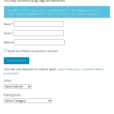
You may use these
HTML
tags and attributes:
<a href="" title=""> <abbr title=""> <acronym title=""> <b> <blockquote cite="">
<cite> <code> <del datetime=""> <em> <i> <q cite=""> <s> <strike> <strong>
Name
*
Email
*
Website
Notify me of follow-up comments by email.
This site uses Akismet to reduce spam.
Learn how your comment data is
processed.
Arkiv
Arkiv
Kategorier
Kategorier