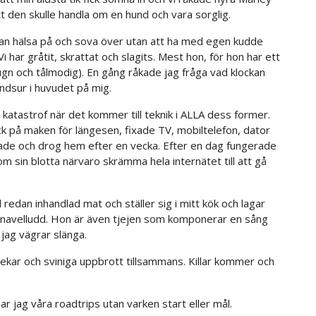
tt den skulle handla om en hund och vara sorglig.
kan hälsa på och sova över utan att ha med egen kudde
 har gråtit, skrattat och slagits. Mest hon, för hon har ett
 lugn och tålmodig). En gång råkade jag fråga vad klockan
bandsur i huvudet på mig.
katastrof när det kommer till teknik i ALLA dess former.
ck på maken för längesen, fixade TV, mobiltelefon, dator
nkade och drog hem efter en vecka. Efter en dag fungerade
nom sin blotta närvaro skrämma hela internätet till att gå
edan inhandlad mat och ställer sig i mitt kök och lagar
ar navelludd. Hon är även tjejen som komponerar en sång
jag vägrar slänga.
lekar och sviniga uppbrott tillsammans. Killar kommer och
 jag våra roadtrips utan varken start eller mål.