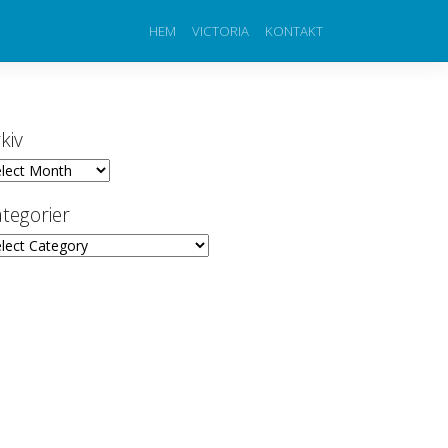
HEM
VICTORIA
KONTAKT
kiv
iv
tegorier
egorier