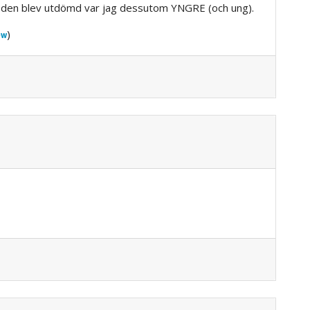
r den blev utdömd var jag dessutom YNGRE (och ung).
)
ew