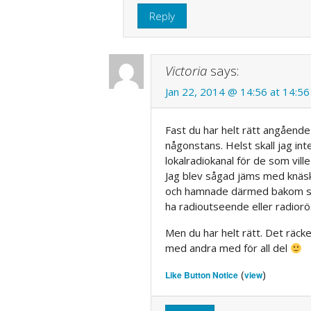
Reply
Victoria
says:
Jan 22, 2014 @ 14:56 at 14:56
Fast du har helt rätt angående
någonstans. Helst skall jag inte
lokalradiokanal för de som ville
Jag blev sågad jäms med knäskåla
och hamnade därmed bakom sp
ha radioutseende eller radior
Men du har helt rätt. Det räck
med andra med för all del
(
)
Like Button Notice
view