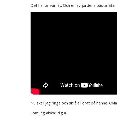
Det här är vår låt. Och en av jordens bästa låtar
Nu skall jag ringa och skråla i örat på henne. Okl
Som jag älskar dig K.