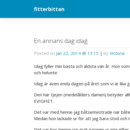
Skip
fitterbittan
to
content
En annans dag idag
Posted on
Jan 22, 2014 @ 13:15
|
by
Victoria
Idag fyller min bästa och äldsta vän år. Hon so
och helvete.
Idag är även enda dagen på året som vi är lika g
Den här tjejen (medelålders damen) betyder allt 
EVIGHET.
Det var med henne jag båtsemestrade när båten g
Medan hon lackade ur för att jag bara stod och mu
Det var hos henne jag grät ögonen ur mig efter a