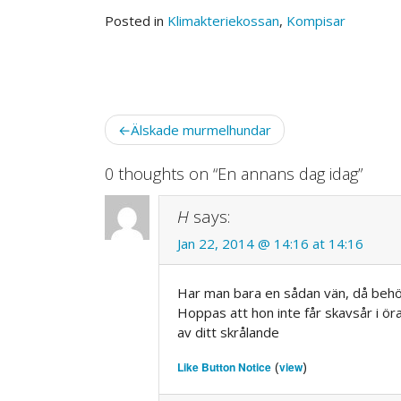
Posted in
Klimakteriekossan
,
Kompisar
Post
Älskade murmelhundar
navigation
0 thoughts on “
En annans dag idag
”
H
says:
Jan 22, 2014 @ 14:16 at 14:16
Har man bara en sådan vän, då behö
Hoppas att hon inte får skavsår i ör
av ditt skrålande
(
)
Like Button Notice
view