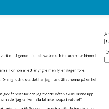
Ar
Ark
Ka
m varit med genom eld och vatten och tur och retur himmel
Kat
amla. För hon är ett år yngre men fyller dagen före.
för mig, och trots det har jag inte träffat henne på en hel
ick åt helsefyr och jag trodde båten skulle brinna upp.
mlade “jag tänker i alla fall inte hoppa i vattnet”.
tt min äldsta tik fick somna in och vi råkade hyra Marley