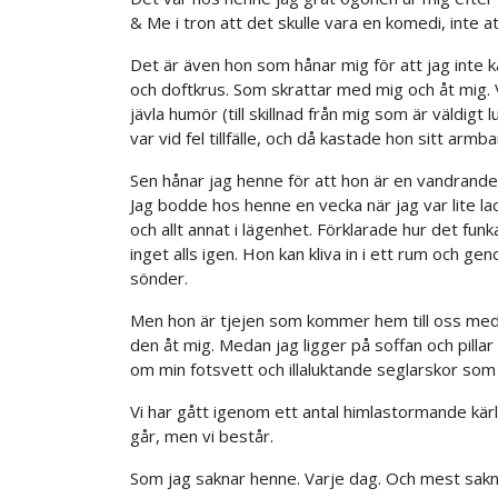
& Me i tron att det skulle vara en komedi, inte a
Det är även hon som hånar mig för att jag inte 
och doftkrus. Som skrattar med mig och åt mig. Vi
jävla humör (till skillnad från mig som är väldigt
var vid fel tillfälle, och då kastade hon sitt arm
Sen hånar jag henne för att hon är en vandrande 
Jag bodde hos henne en vecka när jag var lite la
och allt annat i lägenhet. Förklarade hur det fu
inget alls igen. Hon kan kliva in i ett rum och ge
sönder.
Men hon är tjejen som kommer hem till oss med r
den åt mig. Medan jag ligger på soffan och pill
om min fotsvett och illaluktande seglarskor som 
Vi har gått igenom ett antal himlastormande kär
går, men vi består.
Som jag saknar henne. Varje dag. Och mest saknar