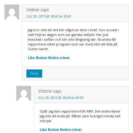
Helena
says:
Oct 29, 2013 @ 20:47 at 20:47
Jag tror inte att det blir något av dem i kväll. Sov uruselt i
natt följt av dagen som var ganska välfylld. Har just
kraschat i soffan och blir inte långvarig där. Ni andra får
rapportera vilket program som var mest värt att titta på.
Guten nacht.
Like Button Notice
view
(
)
Reply
Victoria
says:
Oct 29, 2013 @ 20:49 at 20:49
Ojdå. Jag kan rapportera från MM. Det andra klarar
jag inte att kolla på. Måste vara Sveriges mesta sell
out par.
Like Button Notice
view
(
)