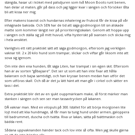
stängda, hasar ut i köket med pälsdjuren som två Moon Boots runt benen,
han delar ut maten, går på dass och jag ligger kvar i sängen och försöker låta
bli att kissa ner mig.
Efter makens toavisit och hundarnas inhalering av frukost får de kissa på vår
inhägnade baksida. Och SEN har de tid att säga godmorgon till sin älskade
matte som kommer längst ner på prioriteringsskalan. Genom att hoppa upp
i sängen och ställa sig på mitt huvud, vifta hysteriskt på svansen och slicka mig
i hela ansiktet.
Vanligtvis ett rätt praktiskt sätt att säga godmorgon, eftersom jag verkligen
vaknar till. 2 x 20 kilo hund som trampar, slickar och viftar går liksom inte att
sova sig igenom.
Om inte den ena hunden, låt säga Liten, har trampat i sin egen skit. Eftersom
han är av sorten “gåbajsare”. Det ser ut som att han inte fixar att hålla
balansen och bajsa samtidigt, och han kryssar benen medan han utför det
som utföras skall. Och då är det ju lätt hänt att man går i cirkel och sätter en
tass i det.
Extra praktiskt blir det av en sjukt ouppmärksam make, så först märker man
stanken i sängen och sen ser man tassavtrycken på lakanen.
DÅ vaknar man. Med en vilopuls på 300. Istället för att börja morgonen lite
lojt med att klia hundmage, så får man ta tung hund under armen, galoppera
till badrummet, duscha och tvätta. Riva ur lakan, sätta på tvättmaskin och
bädda rent.
Sådana uppvaknanden händer tack och lov inte så ofta. Men jag skulle gärna
se att de inte händer alls.