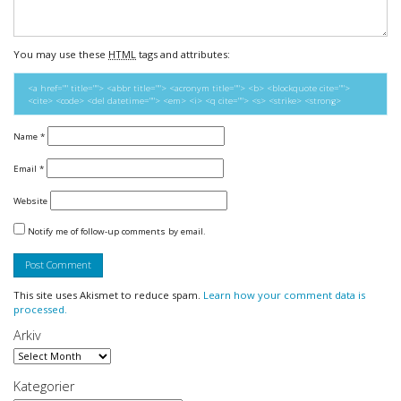
You may use these
HTML
tags and attributes:
<a href="" title=""> <abbr title=""> <acronym title=""> <b> <blockquote cite="">
<cite> <code> <del datetime=""> <em> <i> <q cite=""> <s> <strike> <strong>
Name
*
Email
*
Website
Notify me of follow-up comments by email.
This site uses Akismet to reduce spam.
Learn how your comment data is
processed.
Arkiv
Arkiv
Kategorier