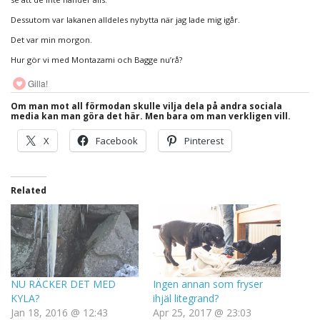
Dessutom var lakanen alldeles nybytta när jag lade mig igår.
Det var min morgon.
Hur gör vi med Montazami och Bagge nu’rå?
Gilla!
Om man mot all förmodan skulle vilja dela på andra sociala
media kan man göra det här. Men bara om man verkligen vill.
X
Facebook
Pinterest
Related
NU RÄCKER DET MED
Ingen annan som fryser
KYLA?
ihjäl litegrand?
Jan 18, 2016 @ 12:43
Apr 25, 2017 @ 23:03