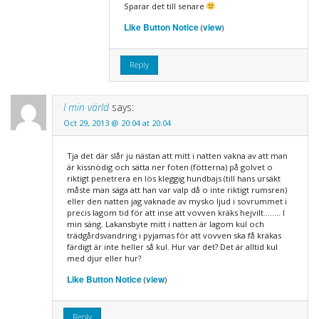
Sparar det till senare
Like Button Notice
view
(
)
Reply
I min värld
says:
Oct 29, 2013 @ 20:04 at 20:04
Tja det där slår ju nästan att mitt i natten vakna av att man
är kissnödig och sätta ner foten (fötterna) på golvet o
riktigt penetrera en lös kleggig hundbajs (till hans ursäkt
måste man säga att han var valp då o inte riktigt rumsren)
eller den natten jag vaknade av mysko ljud i sovrummet i
precis lagom tid för att inse att vovven kräks hejvilt…….. I
min säng. Lakansbyte mitt i natten är lagom kul och
trädgårdsvandring i pyjamas för att vovven ska få kräkas
färdigt är inte heller så kul. Hur var det? Det är alltid kul
med djur eller hur?
Like Button Notice
view
(
)
Reply