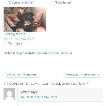
In "Dagens aktivitet"
In "Hundarna"
Lantisjyckarna
Mar 4, 2017 @ 23:32
In "Familjen"
Posted in
Dagens aktivitet
,
Gunilla Persson
,
Hundarna
Post
Rövar och Montazami
Montazami med vänner
navigation
0 thoughts on “
Jaha…Montazami vs Bagge och Wahlgren?
”
MissK
says:
Oct 29, 2013 @ 19:33 at 19:33