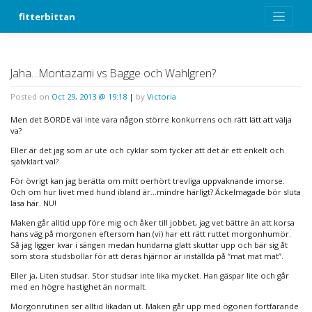
Skip
fitterbittan
to
content
Jaha…Montazami vs Bagge och Wahlgren?
Posted on
Oct 29, 2013 @ 19:18
|
by
Victoria
Men det BORDE väl inte vara någon större konkurrens och rätt lätt att välja
va?
Eller är det jag som är ute och cyklar som tycker att det är ett enkelt och
självklart val?
För övrigt kan jag berätta om mitt oerhört trevliga uppvaknande imorse.
Och om hur livet med hund ibland är…mindre härligt? Äckelmagade bör sluta
läsa här. NU!
Maken går alltid upp före mig och åker till jobbet, jag vet bättre än att korsa
hans väg på morgonen eftersom han (vi) har ett rätt ruttet morgonhumör.
Så jag ligger kvar i sängen medan hundarna glatt skuttar upp och bär sig åt
som stora studsbollar för att deras hjärnor är inställda på “mat mat mat”.
Eller ja, Liten studsar. Stor studsar inte lika mycket. Han gäspar lite och går
med en högre hastighet än normalt.
Morgonrutinen ser alltid likadan ut. Maken går upp med ögonen fortfarande