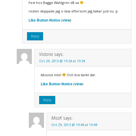
Fest hos Bagge Wahlgren då va
resten skippade jag o läsa eftersom jag käkar just nu :p
Like Button Notice
view
(
)
Reply
Victoria
says:
Oct 29, 2013 @ 19:34 at 19:34
Absolut inte!
Och bra tänkt där.
Like Button Notice
view
(
)
Reply
MissK
says:
Oct 29, 2013 @ 19:48 at 19:48