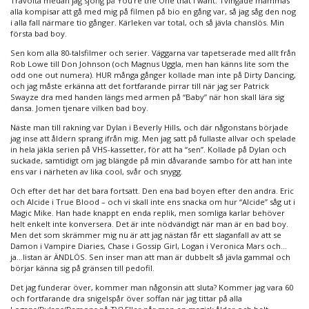
Travolta medan jag sjöng på You’re the One that I want. Tvingade mammas
alla kompisar att gå med mig på filmen på bio en gång var, så jag såg den nog
i alla fall närmare tio gånger. Kärleken var total, och så jävla chanslös. Min
första bad boy.
Sen kom alla 80-talsfilmer och serier. Väggarna var tapetserade med allt från
Rob Lowe till Don Johnson (och Magnus Uggla, men han känns lite som the
odd one out numera). HUR många gånger kollade man inte på Dirty Dancing,
och jag måste erkänna att det fortfarande pirrar till när jag ser Patrick
Swayze dra med handen längs med armen på “Baby” när hon skall lära sig
dansa. Jomen tjenare vilken bad boy.
Näste man till rakning var Dylan i Beverly Hills, och där någonstans började
jag inse att åldern sprang ifrån mig. Men jag satt på fullaste allvar och spelade
in hela jäkla serien på VHS-kassetter, för att ha “sen”. Kollade på Dylan och
suckade, samtidigt om jag blängde på min dåvarande sambo för att han inte
ens var i närheten av lika cool, svår och snygg.
Och efter det har det bara fortsatt. Den ena bad boyen efter den andra. Eric
och Alcide i True Blood – och vi skall inte ens snacka om hur “Alcide” såg ut i
Magic Mike. Han hade knappt en enda replik, men somliga karlar behöver
helt enkelt inte konversera. Det är inte nödvändigt när man är en bad boy.
Men det som skrämmer mig nu är att jag nästan får ett slaganfall av att se
Damon i Vampire Diaries, Chase i Gossip Girl, Logan i Veronica Mars och…
ja…listan är ÄNDLÖS. Sen inser man att man är dubbelt så jävla gammal och
börjar känna sig på gränsen till pedofil.
Det jag funderar över, kommer man någonsin att sluta? Kommer jag vara 60
och fortfarande dra snigelspår över soffan när jag tittar på alla