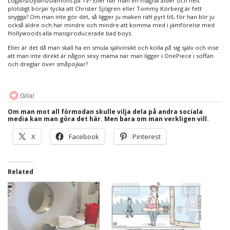
Logans/Dylans/Damons på TV? Eller når man en magisk ålder och helt
plötsligt börjar tycka att Christer Sjögren eller Tommy Körberg är fett
snygga? Om man inte gör det, så ligger ju maken rätt pyrt till, för han blir ju
också äldre och har mindre och mindre att komma med i jämförelse med
Hollywoods alla massproducerade bad boys.
Eller är det då man skall ha en smula självinsikt och kolla på sig själv och inse
att man inte direkt är någon sexy mama när man ligger i OnePiece i soffan
och dreglar över småpojkar?
Gilla!
Om man mot all förmodan skulle vilja dela på andra sociala
media kan man göra det här. Men bara om man verkligen vill.
X
Facebook
Pinterest
Related