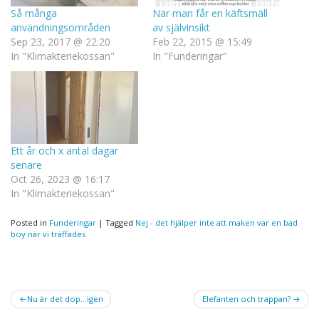
Så många
När man får en käftsmäll
användningsområden
av självinsikt
Sep 23, 2017 @ 22:20
Feb 22, 2015 @ 15:49
In "Klimakteriekossan"
In "Funderingar"
Ett år och x antal dagar
senare
Oct 26, 2023 @ 16:17
In "Klimakteriekossan"
Posted in
Funderingar
|
Tagged
Nej - det hjälper inte att maken var en bad
boy när vi träffades
Post
Nu är det dop…igen
Elefanten och trappan?
navigation