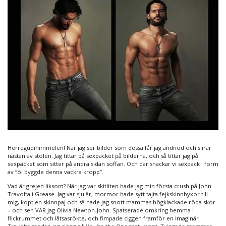
Herregudihimmelen! När jag ser bilder som dessa får jag andnöd och slirar
nästan av stolen. Jag tittar på sexpacket på bilderna, och så tittar jag på
sexpacket som sitter på andra sidan soffan. Och där snackar vi sexpack i form
av “öl byggde denna vackra kropp”.
Vad är grejen liksom? När jag var skitliten hade jag min första crush på John
Travolta i Grease. Jag var sju år, mormor hade sytt tajta fejkskinnbyxor till
mig, köpt en skinnpaj och så hade jag snott mammas högklackade röda skor
– och sen VAR jag Olivia Newton-John. Spatserade omkring hemma i
flickrummet och låtsasrökte, och fimpade ciggen framför en imaginär