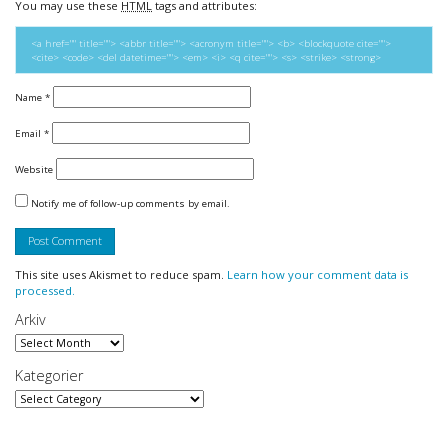
You may use these
HTML
tags and attributes:
<a href="" title=""> <abbr title=""> <acronym title=""> <b> <blockquote cite="">
<cite> <code> <del datetime=""> <em> <i> <q cite=""> <s> <strike> <strong>
Name
*
Email
*
Website
Notify me of follow-up comments by email.
This site uses Akismet to reduce spam.
Learn how your comment data is
processed.
Arkiv
Arkiv
Kategorier
Kategorier