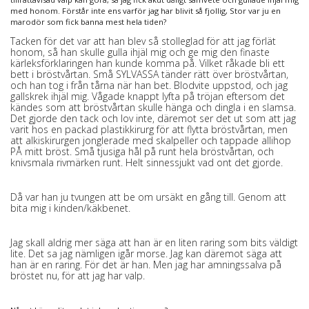
med honom. Förstår inte ens varför jag har blivit så fjollig, Stor var ju en
marodör som fick banna mest hela tiden?
Tacken för det var att han blev så stolleglad för att jag förlät
honom, så han skulle gulla ihjäl mig och ge mig den finaste
kärleksförklaringen han kunde komma på. Vilket råkade bli ett
bett i bröstvårtan. Små SYLVASSA tänder rätt över bröstvårtan,
och han tog i från tårna när han bet. Blodvite uppstod, och jag
gallskrek ihjäl mig. Vågade knappt lyfta på tröjan eftersom det
kändes som att bröstvårtan skulle hänga och dingla i en slamsa.
Det gjorde den tack och lov inte, däremot ser det ut som att jag
varit hos en packad plastikkirurg för att flytta bröstvårtan, men
att alkiskirurgen jonglerade med skalpeller och tappade allihop
PÅ mitt bröst. Små tjusiga hål på runt hela bröstvårtan, och
knivsmala rivmärken runt. Helt sinnessjukt vad ont det gjorde.
Då var han ju tvungen att be om ursäkt en gång till. Genom att
bita mig i kinden/käkbenet.
Jag skall aldrig mer säga att han är en liten raring som bits väldigt
lite. Det sa jag nämligen igår morse. Jag kan däremot säga att
han är en raring. För det är han. Men jag har amningssalva på
bröstet nu, för att jag har valp.