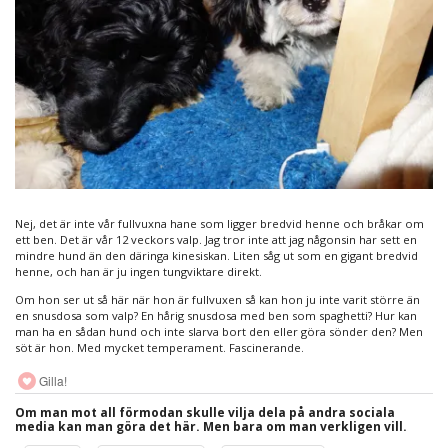
Nej, det är inte vår fullvuxna hane som ligger bredvid henne och bråkar om
ett ben. Det är vår 12 veckors valp. Jag tror inte att jag någonsin har sett en
mindre hund än den däringa kinesiskan. Liten såg ut som en gigant bredvid
henne, och han är ju ingen tungviktare direkt.
Om hon ser ut så här när hon är fullvuxen så kan hon ju inte varit större än
en snusdosa som valp? En hårig snusdosa med ben som spaghetti? Hur kan
man ha en sådan hund och inte slarva bort den eller göra sönder den? Men
söt är hon. Med mycket temperament. Fascinerande.
Gilla!
Om man mot all förmodan skulle vilja dela på andra sociala
media kan man göra det här. Men bara om man verkligen vill.