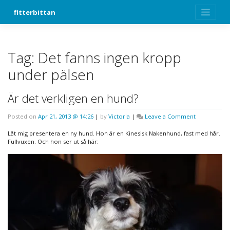
Skip
fitterbittan
to
content
Tag:
Det fanns ingen kropp
under pälsen
Är det verkligen en hund?
on
Posted on
Apr 21, 2013 @ 14:26
|
by
Victoria
|
Leave a Comment
Är
det
Låt mig presentera en ny hund. Hon är en Kinesisk Nakenhund, fast med hår.
verkligen
Fullvuxen. Och hon ser ut så här:
en
hund?