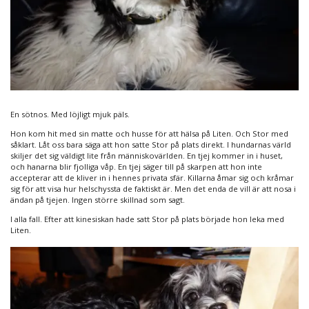
En sötnos. Med löjligt mjuk päls.
Hon kom hit med sin matte och husse för att hälsa på Liten. Och Stor med
såklart. Låt oss bara säga att hon satte Stor på plats direkt. I hundarnas värld
skiljer det sig väldigt lite från människovärlden. En tjej kommer in i huset,
och hanarna blir fjolliga våp. En tjej säger till på skarpen att hon inte
accepterar att de kliver in i hennes privata sfär. Killarna åmar sig och kråmar
sig för att visa hur helschyssta de faktiskt är. Men det enda de vill är att nosa i
ändan på tjejen. Ingen större skillnad som sagt.
I alla fall. Efter att kinesiskan hade satt Stor på plats började hon leka med
Liten.