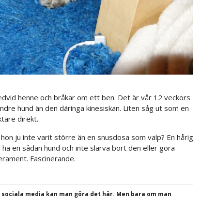
redvid henne och bråkar om ett ben. Det är vår 12 veckors
mindre hund än den däringa kinesiskan. Liten såg ut som en
tare direkt.
 hon ju inte varit större än en snusdosa som valp? En hårig
a en sådan hund och inte slarva bort den eller göra
rament. Fascinerande.
a sociala media kan man göra det här. Men bara om man