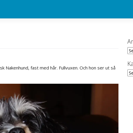
Ar
Ark
Ka
sk Nakenhund, fast med hår. Fullvuxen. Och hon ser ut så
Kat