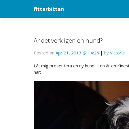
Skip
fitterbittan
to
content
Är det verkligen en hund?
Posted on
Apr 21, 2013 @ 14:26
|
by
Victoria
Låt mig presentera en ny hund. Hon är en Kinesi
här: