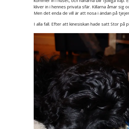
kommer in i huset, och hanarna blir fjolliga våp. 
kliver in i hennes privata sfär. Killarna åmar sig 
Men det enda de vill är att nosa i ändan på tjeje
I alla fall. Efter att kinesiskan hade satt Stor på