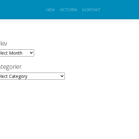
HEM
VICTORIA
KONTAKT
kiv
iv
tegorier
egorier