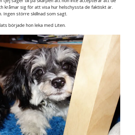
En tjej säger till på skarpen att hon inte accepterar att de
och kråmar sig för att visa hur helschyssta de faktiskt är.
n. Ingen större skillnad som sagt.
 plats började hon leka med Liten.