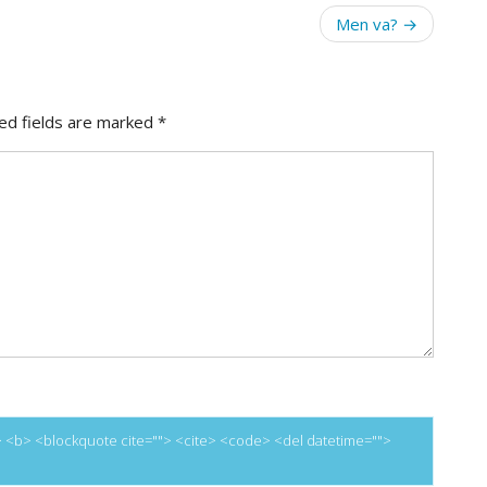
Men va?
ed fields are marked
*
=""> <b> <blockquote cite=""> <cite> <code> <del datetime="">