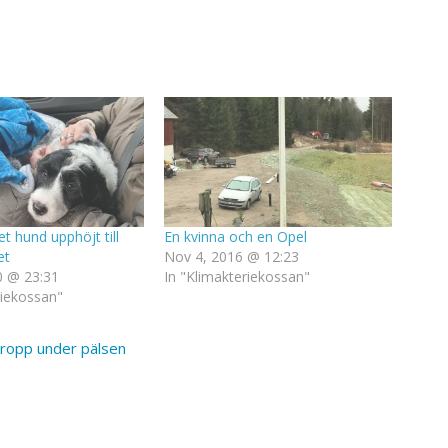
et hund upphöjt till
En kvinna och en Opel
et
Nov 4, 2016 @ 12:23
0 @ 23:31
In "Klimakteriekossan"
riekossan"
kropp under pälsen