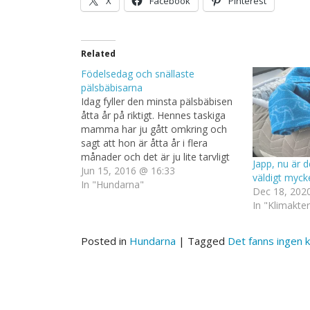
X
Facebook
Pinterest
Related
Födelsedag och snällaste
pälsbäbisarna
Idag fyller den minsta pälsbäbisen
åtta år på riktigt. Hennes taskiga
mamma har ju gått omkring och
sagt att hon är åtta år i flera
månader och det är ju lite tarvligt
Japp, nu är d
att öka på en dams ålder i onödan.
Jun 15, 2016 @ 16:33
väldigt myck
I present fick hon extra god
In "Hundarna"
Dec 18, 202
frukost och sedan extra…
In "Klimakte
Posted in
Hundarna
|
Tagged
Det fanns ingen 