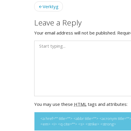
Post
Verktyg
navigation
Leave a Reply
Your email address will not be published.
Requir
You may use these
HTML
tags and attributes:
<a href="" title=""> <abbr title=""> <acronym title
<em> <i> <q cite=""> <s> <strike> <strong>