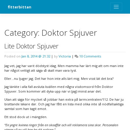
Skip
fitterbittan
to
content
Category:
Doktor Spjuver
Lite Doktor Spjuver
on
Posted on
Jan 8, 2014 @ 21:32
|
by
Victoria
|
10 Comments
Lite
Doktor
Jag vet, jag har varit dödstyst idag. Men mamma har lärt mig att om man inte
Spjuver
har något vettigt att säga så skall man vara tyst.
Eller…nu ljuger jag. Det har hon inte alls lärt mig. Men visst lät det bra?
Jag tänkte i alla fall avsluta kvällen med några visdomsord från Doktor
Spjuver. Som kommer att dyka upp när vi (jag) minst anar det.
Utan att säga för mycket så jobbar han extra på larmcentralen/112. De har ju
bisittande läkare där. Och jag har fått en lista med olika inte så nödfallsaktiga
samtal som han tagit emot.
Ett stod dock ut i mängden.
“En yngre kvinna ringer från en skoaffär och vill reklamera sina skor. Personalen
vägrar så nu vill hon ha dit polisen.”