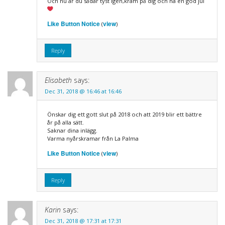
Och nu är du sådär tyst igen,kram på dig och ha en god jul
Like Button Notice
view
(
)
Reply
Elisabeth
says:
Dec 31, 2018 @ 16:46 at 16:46
Önskar dig ett gott slut på 2018 och att 2019 blir ett bättre
år på alla sätt.
Saknar dina inlägg.
Varma nyårskramar från La Palma
Like Button Notice
view
(
)
Reply
Karin
says:
Dec 31, 2018 @ 17:31 at 17:31