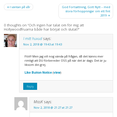
Post
I väntan på vår
God Fortsättning, Gott Nytt – med
stora förhoppningar om ett fint
navigation
2019
0 thoughts on “
Och ingen har talat om för mig att
Hollywoodfruarna både har börjat och slutat?
”
I mitt huvud
says:
Nov 2, 2018 @ 19:43 at 19:43
Flöt!! Men jag vill nog vända på frågan, då det känns mer
rimligt att DU förbereder OSS på när det är dags. Det är ju
liksom din grej.
Like Button Notice
view
(
)
Reply
MissK
says:
Nov 2, 2018 @ 21:27 at 21:27