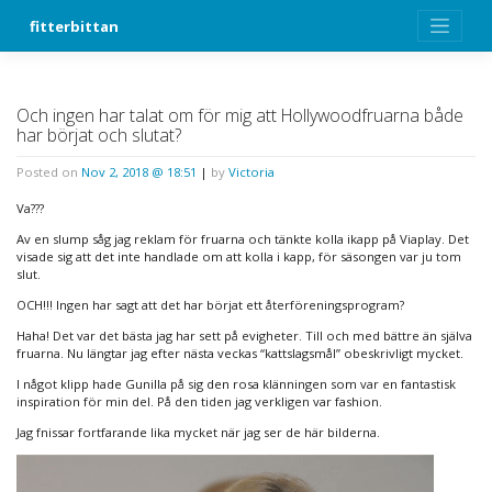
Skip
fitterbittan
to
content
Och ingen har talat om för mig att Hollywoodfruarna både
har börjat och slutat?
Posted on
Nov 2, 2018 @ 18:51
|
by
Victoria
Va???
Av en slump såg jag reklam för fruarna och tänkte kolla ikapp på Viaplay. Det
visade sig att det inte handlade om att kolla i kapp, för säsongen var ju tom
slut.
OCH!!! Ingen har sagt att det har börjat ett återföreningsprogram?
Haha! Det var det bästa jag har sett på evigheter. Till och med bättre än själva
fruarna. Nu längtar jag efter nästa veckas “kattslagsmål” obeskrivligt mycket.
I något klipp hade Gunilla på sig den rosa klänningen som var en fantastisk
inspiration för min del. På den tiden jag verkligen var fashion.
Jag fnissar fortfarande lika mycket när jag ser de här bilderna.