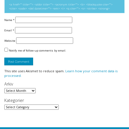
<a href="" title=""> <abbr title=""> <acronym title=""> <b> <blockquote cite="">
<cite> <code> <del datetime=""> <em> <i> <q cite=""> <s> <strike> <strong>
Name
*
Email
*
Website
Notify me of follow-up comments by email.
This site uses Akismet to reduce spam.
Learn how your comment data is
processed.
Arkiv
Arkiv
Kategorier
Kategorier