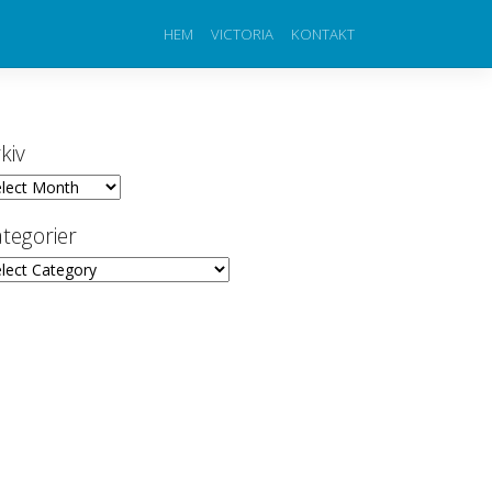
HEM
VICTORIA
KONTAKT
kiv
iv
tegorier
egorier