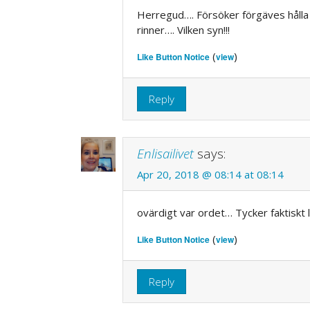
Herregud…. Försöker förgäves hålla 
rinner…. Vilken syn!!!
(
)
Like Button Notice
view
Reply
Enlisailivet
says:
Apr 20, 2018 @ 08:14 at 08:14
ovärdigt var ordet… Tycker faktiskt
(
)
Like Button Notice
view
Reply