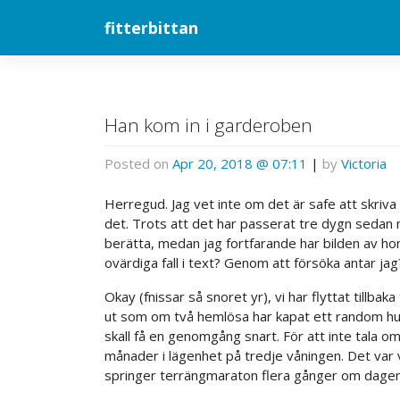
Skip
fitterbittan
to
content
Han kom in i garderoben
Posted on
Apr 20, 2018 @ 07:11
|
by
Victoria
Herregud. Jag vet inte om det är safe att skriva 
det. Trots att det har passerat tre dygn sedan 
berätta, medan jag fortfarande har bilden av h
ovärdiga fall i text? Genom att försöka antar jag
Okay (fnissar så snoret yr), vi har flyttat tillbaka 
ut som om två hemlösa har kapat ett random hus 
skall få en genomgång snart. För att inte tala om
månader i lägenhet på tredje våningen. Det var 
springer terrängmaraton flera gånger om dagen