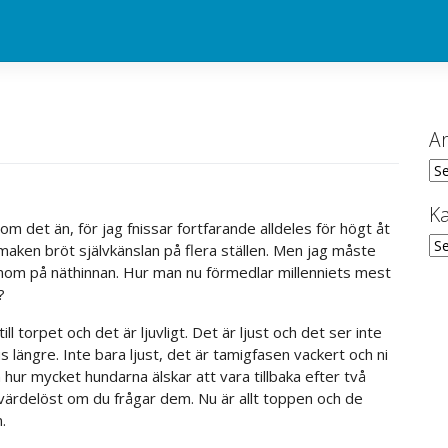
Ar
Ark
Ka
om det än, för jag fnissar fortfarande alldeles för högt åt
Kat
maken bröt självkänslan på flera ställen. Men jag måste
onom på näthinnan. Hur man nu förmedlar millenniets mest
?
till torpet och det är ljuvligt. Det är ljust och det ser inte
längre. Inte bara ljust, det är tamigfasen vackert och ni
 hur mycket hundarna älskar att vara tillbaka efter två
värdelöst om du frågar dem. Nu är allt toppen och de
.