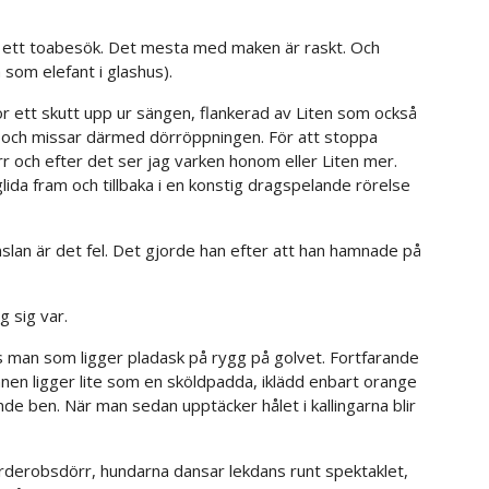
r ett toabesök. Det mesta med maken är raskt. Och
 som elefant i glashus).
ör ett skutt upp ur sängen, flankerad av Liten som också
t och missar därmed dörröppningen. För att stoppa
r och efter det ser jag varken honom eller Liten mer.
ida fram och tillbaka i en konstig dragspelande rörelse
slan är det fel. Det gjorde han efter att han hamnade på
 sig var.
 man som ligger pladask på rygg på golvet. Fortfarande
nen ligger lite som en sköldpadda, iklädd enbart orange
e ben. När man sedan upptäcker hålet i kallingarna blir
 garderobsdörr, hundarna dansar lekdans runt spektaklet,