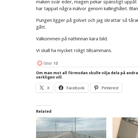
maken svär eder, magen pekar spänstigt uppåt 
har tappat några inälvor genom kallinghålet. Bla
Pungen ligger på golvet och jag skrattar så tår
gått.
Välkommen på näthinnan kära bild.
Vi skall ha mycket roligt tillsammans.
Gilla!
13
Om man mot all förmodan skulle vilja dela på andr
verkligen vill.
X
Facebook
Pinterest
Related