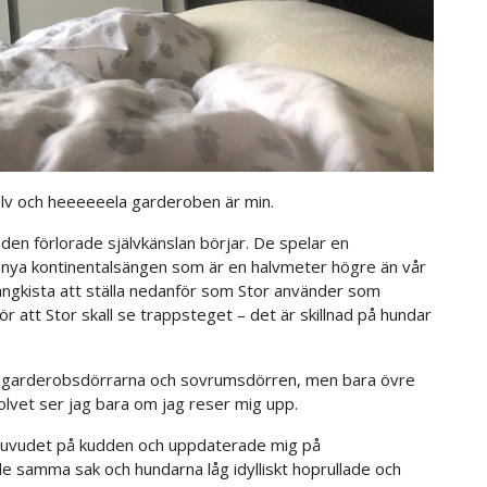
 golv och heeeeeela garderoben är min.
den förlorade självkänslan börjar. De spelar en
n nya kontinentalsängen som är en halvmeter högre än vår
ängkista att ställa nedanför som Stor använder som
r att Stor skall se trappsteget – det är skillnad på hundar
 ser garderobsdörrarna och sovrumsdörren, men bara övre
lvet ser jag bara om jag reser mig upp.
 huvudet på kudden och uppdaterade mig på
e samma sak och hundarna låg idylliskt hoprullade och