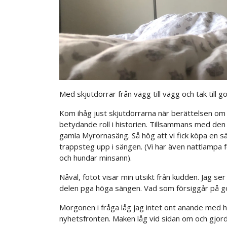
Med skjutdörrar från vägg till vägg och tak till
Kom ihåg just skjutdörrarna när berättelsen om 
betydande roll i historien. Tillsammans med de
gamla Myrornasäng. Så hög att vi fick köpa en s
trappsteg upp i sängen. (Vi har även nattlampa fö
och hundar minsann).
Nåväl, fotot visar min utsikt från kudden. Jag
delen pga höga sängen. Vad som försiggår på go
Morgonen i fråga låg jag intet ont anande med
nyhetsfronten. Maken låg vid sidan om och gjord