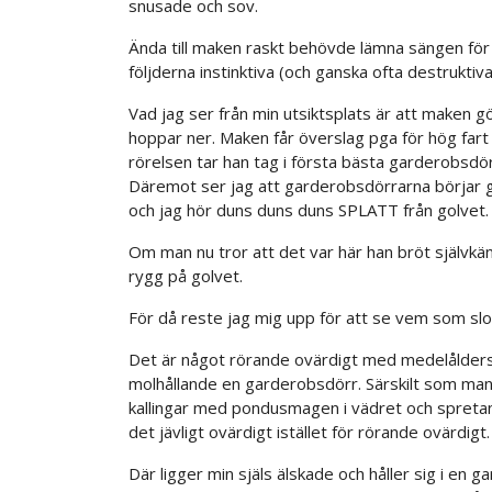
snusade och sov.
Ända till maken raskt behövde lämna sängen fö
följderna instinktiva (och ganska ofta destruktiva
Vad jag ser från min utsiktsplats är att maken g
hoppar ner. Maken får överslag pga för hög far
rörelsen tar han tag i första bästa garderobsdör
Däremot ser jag att garderobsdörrarna börjar gl
och jag hör duns duns duns SPLATT från golvet.
Om man nu tror att det var här han bröt självkän
rygg på golvet.
För då reste jag mig upp för att se vem som slog
Det är något rörande ovärdigt med medelålders
molhållande en garderobsdörr. Särskilt som man
kallingar med pondusmagen i vädret och spretand
det jävligt ovärdigt istället för rörande ovärdigt.
Där ligger min själs älskade och håller sig i en